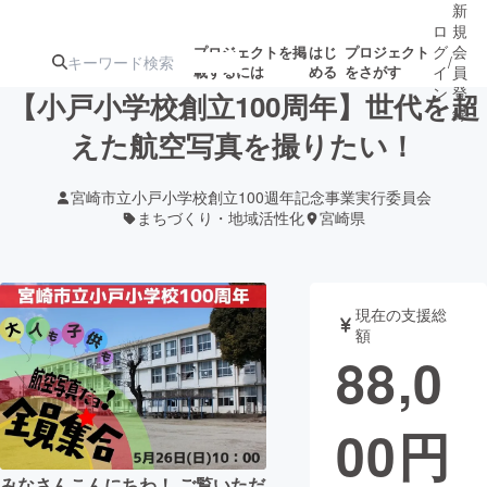
新
ロ
規
グ
会
プロジェクトを掲
はじ
プロジェクト
/
載するには
める
をさがす
イ
員
ン
登
【小戸小学校創立100周年】世代を超
録
えた航空写真を撮りたい！
人気のプロ
注目のリ
注目の新着プロ
募集終了が近いプ
もうすぐ公開
宮崎市立小戸小学校創立100週年記念事業実行委員会
ジェクト
ターン
ジェクト
ロジェクト
されます
まちづくり・地域活性化
宮崎県
アート・写真
音楽
現在の支援総
額
テクノロジー・ガジェット
ゲーム・サ
88,0
映像・映画
書籍・雑誌
00
円
ビジネス・起業
チャレンジ
みなさんこんにちわ！ ご覧いただ