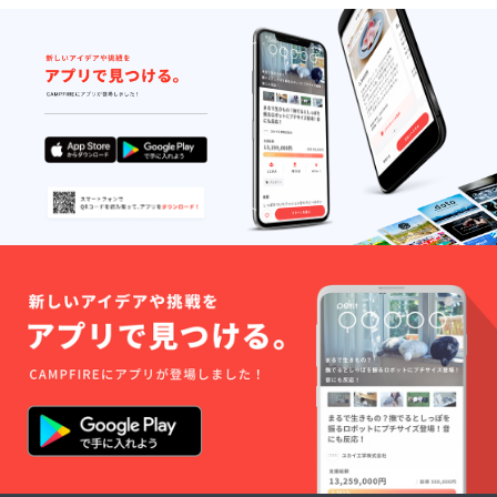
けど転校して卒業はしてな
い…けど行きたいな…なん
て方がいるようです！ 来て
ください！ あなたも立派な
小戸の一員です また、随
時報告いたします
facebook →
https://www.facebook.com/o
dosho100/ ｲﾝｽﾀｸﾞﾗﾑ →
https://instagram.com/100sy
uunen?
utm_source=ig_profile_shar
e&amp;igshid=1frdun8d31cv
t Twitterアカウント →
@odo100kinen ”いいね”
や ”フォロー” お待ちして