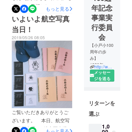
年記念
恵まれ、目標としていた
もっと見る
1000人も無事集まりました‼
事業実
いよいよ航空写真
ほんとにありがとうござい
行委員
当日！
ました！ *小戸小グッズ販
会
2019/05/26 08:05
売 あっという間に売り切れ
【小戸小100
るグッズも多数‼ *寄付・
周年の歩
募金・Tシャツ販売受付 多
み】
数の寄付金や募金、小戸小
1920年 宮
http://www.mcnet.ed.jp/nc/odo-s/htdocs/
崎郡第二宮
オリジナルのTシャツ・タオ
メッセー
崎尋常小学
ジを送る
ルの購入をして頂きまし
校として創
た！ *自然からの贈り物
立
なんと‼‼ 航空写真する直
1924年 宮
リターンを
崎市第二尋
前、空に本物の虹が出現‼‼
常小学校と
ご覧いただきありがとうご
人文字に虹をモチーフとし
選ぶ
改称
ざいます。 本日、航空写
てたので参加者みなさん、
1927年 宮
1,0
真撮影本番！ 航空写真撮影
崎市第二宮
本物の虹を見て大興奮‼ さら
もっと見る
00