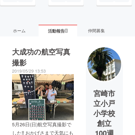
ホーム
仲間募集
活動報告
5
大成功の航空写真
撮影
2019/05/29 13:53
宮崎市
立小戸
小学校
創立
5月26日(日)航空写真撮影で
100週
した‼ おかげさまで天気にも