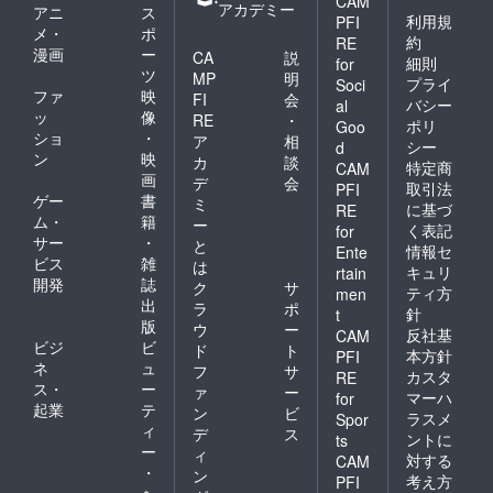
CAM
アカデミー
アニ
ス
利用規
PFI
メ・
ポ
約
RE
漫画
ー
CA
説
細則
for
ツ
MP
明
プライ
Soci
ファ
映
FI
会
バシー
al
ッ
像
RE
・
ポリ
Goo
ショ
・
ア
相
シー
d
ン
映
カ
談
特定商
CAM
画
デ
会
取引法
PFI
ゲー
書
ミ
に基づ
RE
ム・
籍
ー
く表記
for
サー
・
と
情報セ
Ente
ビス
雑
は
キュリ
rtain
開発
誌
ク
サ
ティ方
men
出
ラ
ポ
針
t
版
ウ
ー
反社基
CAM
ビジ
ビ
ド
ト
本方針
PFI
ネ
ュ
フ
サ
カスタ
RE
ス・
ー
ァ
ー
マーハ
for
起業
テ
ン
ビ
ラスメ
Spor
ィ
デ
ス
ントに
ts
ー
ィ
対する
CAM
・
ン
考え方
PFI