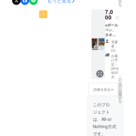
もっと見る
いた」と話しているそうで
す。 ※
す
供たちの間では、「夜中に
る
がとうございます。 本委員
写真に
大変嬉しく思います！ ＊
す。 なんと素敵なんでしょ
7,0
はあり
なるとグランドを走り回っ
会は、創立100周年というこ
1
ません
５月５日子供の日 この日は
00
う‼ みんなとってもいい笑顔
円
がクリ
てる」 「時々右手と左手が
とで、保護者や教員が一丸
毎年サンビーチ一ッ葉で開
※ボール
です。 児童も撮影当日を楽
アファ
反転になってる」などいろ
ペン、
イルが
となり立ち上げられまし
催される砂の造形展に子供
しみにしてます！
タオル
含まれ
いろな噂がありました。 小
た。 OBの方たちの力もお借
の色は
ます。
会の子供たちが参加しまし
支援
facebook →
写真と
者：
戸小学校創立100周年記念事
りし先日2回目の実行委員会
異なる
た。 子供達も100周年をお
2人
https://www.facebook.com/o
場合が
業の一つである記念誌を作
お届
が開催されました。 実行
祝いしようと頑張ってます
ござい
dosho100/ ｲﾝｽﾀｸﾞﾗﾑ
け予
る為昨年から編集会議を続
ます。
定：
委員会の組織 事務局、総務
＊100周年記念グッズ １
→
予めご
2019
けています。 古いアルバム
年07
部、式典・祝賀会部、記念
了承い
００周年Tシャツを購入して
https://instagram.com/100sy
こ
月
ただき
の
を解き、小戸小の歴史を調
リ
事業部、記念誌部となって
ますよ
いただいてありがとうござ
タ
uunen?
ー
うよろ
ン
べる中で、ふと気づきまし
詳細を見る
ます。 航空写真のデザイ
を
います。 とても人気のT
しくお
utm_source=ig_profile_shar
選
択
た。 「あこう君」は校舎が
願いし
す
ン・構図 今回航空写真のデ
シャツです。 どなたでも購
る
e&amp;igshid=1frdun8d31cv
ます。
このプロ
建て替わる前の昭和30年代
ザインを児童から募り選考
※写真に
入いただけます。ほしい
t Twitterアカウント →
ジェクト
はあり
ごろから今の場所にあるそ
させていただきました！ と
ません
なぁって方はfacebookから
は、All-or-
@odo100kinen ”いい
がクリ
うです。 いったい、いつ、
ても子供たちも真剣に考え
Nothing方式
の注文も受け付けておりま
アファ
ね” や ”フォロー” お待
何のために建てられたの
イルが
どれもいいものばかり。 そ
です。
す 記念グッズの販売収益は