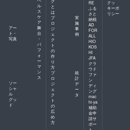
ヘ
グ
クッ
RE
ル
と
キーポ
ふる
ス
は
リシー
さと
ケ
プ
実
納税
ア
ロ
施
AD
アー
舞
ジ
事
FOR
ト・
台
ェ
例
ALL
写真
・
ク
HIO
パ
ト
KOS
フ
の
HI
ォ
作
JFA
ー
り
クラ
マ
方
ウド
ン
プ
統
ファ
ス
ロ
計
ン
ソー
ジ
デ
ディ
シャ
ェ
ー
ング
ル
ク
タ
mac
グッ
ト
hi-ya
ド
の
補助
広
金申
め
請サ
方
ポー
ト