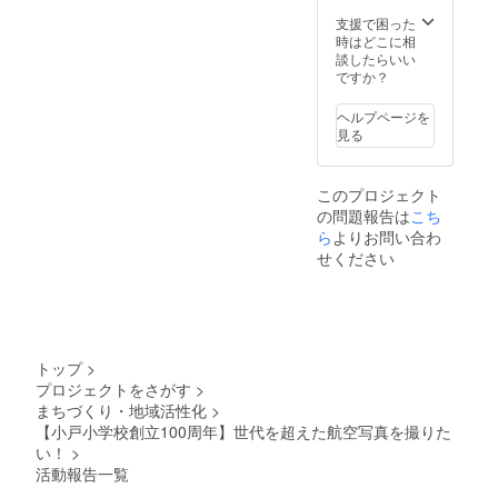
ラー＞
え「あこう君」をモチーフ
意見が聞ける機会になって
赤・
支援で困った
青・
時はどこに相
としたグッズを作成しまし
ます。 さて、お気づきで
黄・
談したらいい
緑・桃
ですか？
た。 是非この機会にお買い
しょうか。 役員が着ている
求めください！ facebook
Tシャツを。 お揃いなんで
ヘルプページを
見る
→
す みんなの士気を高め同じ
https://www.facebook.com/o
目標に向かって行く為、
このプロジェクト
dosho100/ ｲﾝｽﾀｸﾞﾗﾑ →
又、100周年という節目は1
の問題報告は
こち
https://instagram.com/100sy
ら
よりお問い合わ
度しか経験できない貴重な
せください
uunen?
年ということで作成しまし
utm_source=ig_profile_shar
た。 白に青のロゴ清潔感の
e&amp;igshid=1frdun8d31cv
あるTシャツに仕上がりみな
t Twitterアカウント →
さん気に入っておられまし
トップ
>
プロジェクトをさがす
>
@odo100kinen ”いいね”
た 航空写真参加者大募
まちづくり・地域活性化
>
や ”フォロー” お待ちして
集！！ 在校生・保護者はも
【小戸小学校創立100周年】世代を超えた航空写真を撮りた
おります シェア大歓
い！
>
ちろん、卒業生、小戸地域
活動報告一覧
迎！！
の方大歓迎！ 小戸小に居た