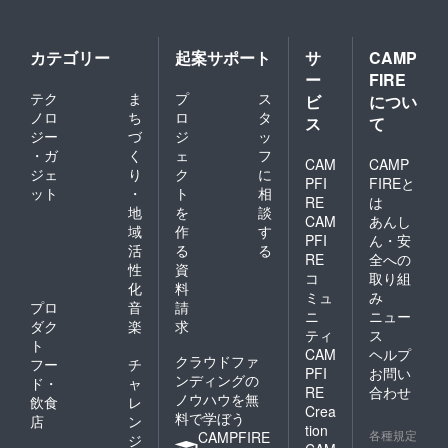
おります シェア大歓迎！！
カテゴリー
起案サポート
サ
CAMP
ー
FIRE
テク
ま
プ
ス
ビ
につい
ノロ
ち
ロ
タ
ス
て
ジー
づ
ジ
ッ
・ガ
く
ェ
フ
CAM
CAMP
ジェ
り
ク
に
PFI
FIREと
ット
・
ト
相
RE
は
地
を
談
CAM
あんし
域
作
す
PFI
ん・安
活
る
る
RE
全への
性
資
コ
取り組
化
料
ミュ
み
プロ
音
請
ニ
ニュー
ダク
楽
求
ティ
ス
ト
CAM
ヘルプ
クラウドファ
フー
チ
PFI
お問い
ンディングの
ド・
ャ
RE
合わせ
ノウハウを無
飲食
レ
Crea
料で学ぼう
店
ン
tion
各種規定
CAMPFIRE
ジ