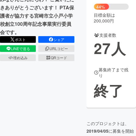
44%
きありがとうございます！ PTA保
まちづくり・地域活性化
目標金額は
護者が協力する宮崎市立小戸小学
200,000円
校創立100周年記念事業実行委員
CAMPFIRE for Social Good
CAMPFIRE Creation
会です。
支援者数
CAMPFIREふるさと納税
machi-ya
コミュニティ
ポスト
シェア
27
人
LINEで送る
URLコピー
埋め込み
QRコード
募集終了まで残
り
終了
このプロジェクトは、
2019/04/05
に募集を開始