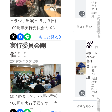
ジナルTシャツ‼ この機会に
たすきをつ
ござい
け予
なっちゃいました。！
素晴らしい航空写真が出来
ます。
定：
なぐ100周年
しか手に入らないかも？ 色
予めご
2019
↑【あこう君Tシャツ・おど
上がったのではないでしょ
【コンセプ
年07
了承い
などの指定もできますので
こ
月
ト】
ノート】 全て本日、小戸小
ただき
の
うか？ あと2日！クラウド
＊ラジオ出演＊ ５月３日に
リ
是非よろしくお願いしま
ますよ
タ
○1世紀の歴
ー
学校にて販売いたします！
ファンディング受付中！
うよろ
ン
詳細を見る
100周年実行委員会のメン
す！ *宮崎ひなた経済新聞
を
史と伝統を
しくお
選
販売利益につきましては小
択
facebook →
願いし
未来につな
バーがラジオ出演致しまし
す
5月16日の｢宮崎ひなた経済
もっと見る
る
ます。
戸小学校創立100周年記念事
げる記念事
https://www.facebook.com/o
た！ 100周年に向けての取
5,0
※写真に
新聞｣に、小戸小学校の久保
実行委員会開
業
業で使わせていただきま
はあり
00
dosho100/ ｲﾝｽﾀｸﾞﾗﾑ
円
り組み、これから予定して
田剛史教頭と、航空写真の
ません
○2万人みん
催！！
す！ クラウドファンディン
※ボール
→
がクリ
いるイベントの告知などを
なでつくる
絵図が選ばれた6年生の児童
ペンの
アファ
グと共にご支援よろしくお
https://instagram.com/100sy
2019/04/10 01:36
色は写
記念事業
イルが
しました！ ラジオを聞いて
と、6年生女子の皆さんが掲
真と異
含まれ
願いします。 小戸小のシ
○3世代が関
支援
uunen?
なる場
いただいた方は小戸小の独
ます。
載されました‼ 絵図が選ばれ
者：
わる記念事
合がご
ンボル【あこう君】 校長室
7人
utm_source=ig_profile_shar
唱も懐かしく聞いて頂けた
た6年生の児童は「選ばれて
ざいま
お届
前のこの白い像が「あこう
す。予
e&amp;igshid=1frdun8d31cv
け予
のではないでしょうか県
びっくりした。小戸小がこ
めご了
定：
君」です。 おそらく「あこ
t Twitterアカウント →
承いた
2019
外、海外にいらっしゃる方
れからもすてきな学校に
年07
だきま
うの木」の横に立ってるか
@odo100kinen ”いい
はじめまして。小戸小学校
こ
月
すよう
からも生放送中にFAXが届
の
なってほしいと思って、雲
リ
よろし
らそう呼ばれているので
タ
ね” や ”フォロー” お待
100周年実行委員です。 当
ー
きました。私達の熱い想い
と雲の間に虹の架け橋を描
くお願
ン
詳細を見る
を
しょう。 昔から小戸小の子
いしま
ちしております
ページをご覧いただきあり
選
が皆様に届ける事ができ、
択