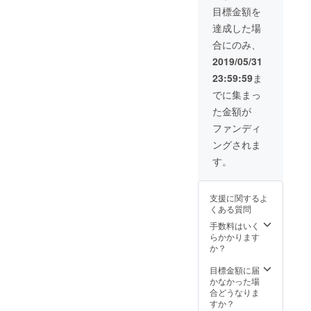
ちしております シェア大
含まれ
か、資料は全く残されてい
目標金額を
の中でもスローガンにピッ
ます。
小戸小学校100周年事業に使
歓迎！！
※Tシャ
達成した場
ません。 そんなある夜、消
タリなデザインが採用され
ツは、
わせていただきます
合にのみ、
色・サ
えかかっていたプレートに
先日の始業式に表彰状を授
facebook →
イズを
2019/05/31
光を当ててみると薄らと文
ご選択
与しました！ 構図もある程
https://www.facebook.com/o
23:59:59
ま
いただ
字が浮かび上がりました。
度きまり当日が楽しみで
けま
でに集まっ
dosho100/ ｲﾝｽﾀｸﾞﾗﾑ
す。 ご
「増田嗣朗君記念 昭和30
す。 各部会からの報告
た金額が
支援し
→
ていた
年8月17日死亡」 「あこう
ファンディ
私たちは各部会でもそれぞ
https://instagram.com/100sy
だく際
ングされま
君」は本当は増田嗣朗くん
に備考
れ集まり会議を行っており
uunen?
欄にサ
す。
という名前だったのです。
ます。 まずは航空写真を成
イズと
utm_source=ig_profile_shar
色をご
さらに昔の資料などを調べ
功するために「あーでもな
入力お
e&amp;igshid=1frdun8d31cv
支援に関するよ
願いし
た結果、当時1年生か2年生
い、こうでもない」、「こ
くある質問
t Twitterアカウント →
ます。
だった彼は病気でなくなっ
＜サイ
手数料はいく
うした方がいい」などいろ
@odo100kinen ”いいね”
ズ＞
らかかります
たようだという事もわかり
んな意見が飛び交います。
100～
か？
や ”フォロー” お待ちして
150(キ
ました。 記念誌部では、
それぞれ出た意見を実行委
ッズ用)
おります シェア大歓迎！！
目標金額に届
SS～
かなかった場
もっと皆様に「あこう君」
員会で報告させていただい
5L(大人
合どうなりま
に親しんでもらいたいと考
用) ＜カ
すか？
ております。 とても貴重な