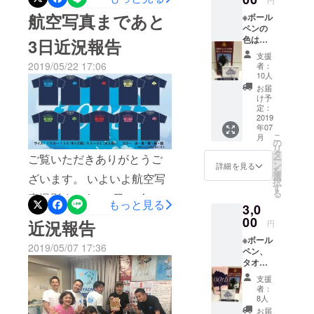
円
崎尋常高等
にはもってこいの日和！ 10
に、【ハロ】という現象で
航空写真まであと
※ボール
小学校と改
ペンの
時より航空写真撮影です！
太陽の周りにも虹が出てお
称
色は写
3日近況報告
OB、在校児、過去から未来
真と異
りました‼ 私たちの航空写
1950年 宮
支援
なる場
2019/05/22 17:06
者：
への架け橋が 小戸小のグラ
崎市立小戸
真を空から応援してるかの
合がご
10人
ざいま
小学校に改
ンドに架けられます！ 小
お届
ようでした *地域をつなぐ
す。予
け予
称
めご了
戸小グッズ販売 本日記念式
定：
航空写真 年配の方や卒業
承いた
2019
典部では航空写真撮影場所
年07
だきま
生、地区の方などほんとに
卒業生 総
こ
月
すよう
の
計19,339名
で小戸小オリジナルグッズ
リ
多数お集まりいただきまし
よろし
タ
ご覧いただきありがとうご
ー
（～2018
くお願
ン
詳細を見る
の販売を行います！
た！ 地域の関わりが少なく
を
いしま
選
ざいます。 いよいよ航空写
年）
択
す。 ※
↑【あこう君ノート・メモ・
す
なる一方、こんなにも多く
る
真撮影まであと3日。 今の
写真に
もっと見る
帽子】 色んなデザインで
3,0
はあり
小戸小創立
の方にお集まりいただいて
ところ天気も大丈夫そうで
ません
00
近況報告
円
100周年記念
とってもおしゃれに仕上
とてもうれしく思います。
がクリ
一安心です。 *リターン品
事業
※ボール
アファ
がってます！ ↑【缶バッ
2019/05/07 17:36
最後はみなさん、笑顔で記
ペン、
イルが
【スローガ
追加のお知らせ 先日リター
タオル
含まれ
チ・キーホルダー等】 なん
念品を受け取り帰られてい
ン】
の色は
ン品が追加になりました！
ます。
支援
と！学校のシンボルともい
写真と
過去から未
きました！ *宮日日日新
者：
要望も多かった小戸小オリ
異なる
8人
来へ感謝の
えるあこう君。 Tシャツに
聞に掲載されました とても
場合が
お届