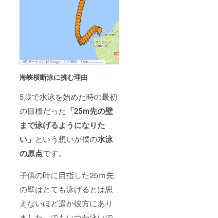
海峡横断泳に挑む理由
5歳で水泳を始めた時の最初
の目標だった
「25m先の壁
まで泳げるようになりた
い」
という想いが僕の
水泳
の原点
です。
子供の時に目指した25ｍ先
の壁はとても泳げるとは思
えないほど遥か彼方にあり
ました。でもいつか泳いで