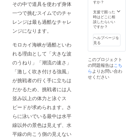
すか？
その中で道具を使わず身体
支援で困った
一つで挑むスイムでのチャ
時はどこに相
レンジは最も過酷なチャレ
談したらいい
ですか？
ンジになります。
ヘルプページを
見る
モロカイ海峡が過酷といわ
れる理由として「大きな波
このプロジェクト
のうねり」「潮流の速さ」
の問題報告は
こち
「激しく吹き付ける強風」
ら
よりお問い合わ
せください
が挑戦者の行く手に立ちは
だかるため、挑戦者には人
並み以上の体力と泳ぐス
ピードが求められます。さ
らに泳いでいる最中は水平
線以外の景色は見えず、水
平線の向こう側の見えない