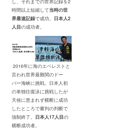
し、それまでの世界記録を2
時間以上短縮して
当時の世
界最速記録
で成功。
日本人2
人目
の成功者。
2016年に海のエベレストと
言われ世界最難関のドー
バー海峡に挑戦。日本人初
の単独往復泳に挑戦したが
天候に恵まれず横断に成功
したところで審判の判断で
強制終了。
日本人17人目
の
横断成功者。