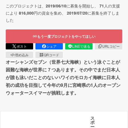
このプロジェクトは、
2019/06/10
に募集を開始し、
71
人の支援
により
816,000
円の資金を集め、
2019/07/20
に募集を終了しま
した
もう一度プロジェクトをやってほしい
ポスト
シェア
LINEで送る
URLコピー
埋め込み
QRコード
オーシャンズセブン（世界七大海峡）という泳ぐことが
困難な海峡が世界に７つあります。その中でまだ日本人
が誰も泳いだことのないハワイのモロカイ海峡に日本人
初の成功を目指して今年の9月に宮崎県の1人のオープン
ウォータースイマーが挑戦します。
ス
ポ
ー