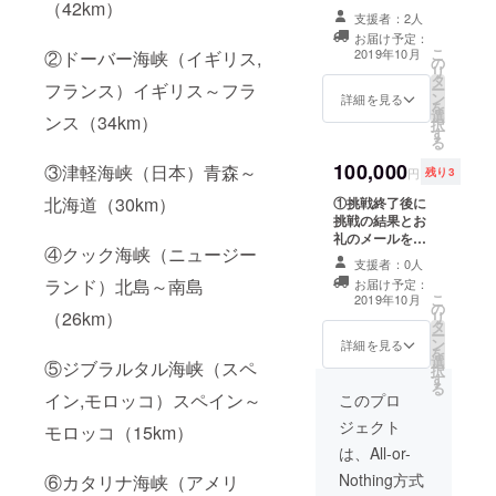
（42km）
し上げます。 ②
希望されない方
支援者：2人
オリジナルフ
はその旨ご明記
お届け予定：
ラッグに支援者
お願い致します
こ
2019年10月
②ドーバー海峡（イギリス,
の
の名前、企業名
③県外の方限定
リ
タ
を掲載します。※
で、1組（4人ま
フランス）イギリス～フラ
ー
ン
支援時に備考欄
詳細を見る
で）限定節政が
を
選
がありますので
宮崎の観光案内
ンス（34km）
択
す
ご希望の掲載名
を行います。 日
る
（名前、ニック
程は、1日（日帰
100,000
③津軽海峡（日本）青森～
ネーム、企業
り）又は1泊2日
円
残り3
名、団体名な
（2日間）。観光
北海道（30km）
①挑戦終了後に
ど）を明記くだ
コースは①県北
挑戦の結果とお
さい。また、支
（延岡、高千
礼のメールを差
援者名の掲載を
穂）②県央（宮
④クック海峡（ニュージー
し上げます。 ②
希望されない方
崎、綾）③県南
支援者：0人
オリジナルフ
はその旨ご明記
（青島、日南）
ランド）北島～南島
お届け予定：
ラッグに支援者
お願い致します
から選んで頂き
こ
2019年10月
の
の名前、企業名
③節政が支援者
ます。 ※宿泊
（26km）
リ
タ
を掲載します。※
の元へ出張で
費、宮崎までの
ー
ン
支援時に備考欄
詳細を見る
プールor海で水
交通費、飲食代
を
選
がありますので
泳の個人レッス
⑤ジブラルタル海峡（スペ
は支援者の自己
択
す
ご希望の掲載名
ンを行います。
負担でお願いし
る
イン,モロッコ）スペイン～
（名前、ニック
このプロ
（複数人でも
ます。 日程や観
ネーム、企業
可） 日程などの
光コースなどの
ジェクト
モロッコ（15km）
名、団体名な
詳細は帰国後に
詳細はご相談さ
ど）を明記くだ
は、All-or-
相談させていた
せていただきま
さい。また、支
だきます。九州
す。
Nothing方式
⑥カタリナ海峡（アメリ
援者名の掲載を
（沖縄、離島を