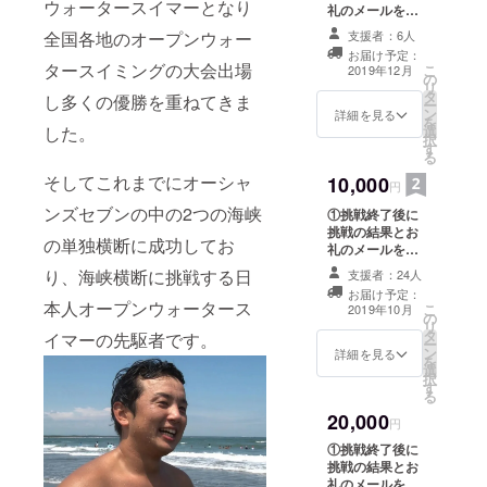
体名など）を明
ウォータースイマーとなり
２０１４年
礼のメールを差
記ください。ま
し上げます。 ②
・湘南ＯＷ
全国各地のオープンウォー
た、支援者名の
支援者：6人
オリジナルフ
Ｓ １０ｋ
掲載を希望され
お届け予定：
ラッグに支援者
タースイミングの大会出場
こ
ない方はその旨
2019年12月
ｍ 総合３
の
の名前、企業名
リ
ご明記お願い致
タ
を掲載します。※
し多くの優勝を重ねてきま
位
ー
します。
ン
支援時に備考欄
詳細を見る
を
(国内最大の
した。
選
がありますので
択
す
大会で西日
ご希望の掲載名
る
（名前、ニック
本人初の総
そしてこれまでにオーシャ
10,000
ネーム、企業
円
合入賞）
名、団体名な
ンズセブンの中の2つの海峡
①挑戦終了後に
ど）を明記くだ
２０１５
挑戦の結果とお
さい。また、支
の単独横断に成功してお
年
礼のメールを差
援者名の掲載を
し上げます。 ②
・ＯＷＳ
希望されない方
り、海峡横断に挑戦する日
支援者：24人
オリジナルフ
はその旨ご明記
ジャパン
お届け予定：
ラッグに支援者
本人オープンウォータース
お願い致します
こ
2019年10月
オープン館
の
の名前、企業名
③帰国後に宮崎
リ
タ
を掲載します。※
イマーの先駆者です。
山 出場
で開催する報告
ー
ン
支援時に備考欄
詳細を見る
会へご招待しま
を
(宮崎県民
選
がありますので
す。開催は12月
択
す
初出場)
ご希望の掲載名
の土日を予定し
る
（名前、ニック
ていますが、変
２０１６年
20,000
ネーム、企業
円
更がある場合は
・ドーバー
名、団体名な
レポートにて報
①挑戦終了後に
ど）を明記くだ
海峡単独横
告いたします。
挑戦の結果とお
さい。また、支
日程などの詳細
断成功 １
礼のメールを差