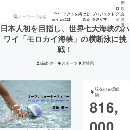
新
ロ
規
グ
会
プロジェクトを掲
はじ
プロジェクト
/
載するには
める
をさがす
イ
員
ン
登
日本人初を目指し、世界七大海峡のハ
録
ワイ「モロカイ海峡」の横断泳に挑
戦！
人気のプロ
注目のリ
注目の新着プロ
募集終了が近いプ
もうすぐ公開
ジェクト
ターン
ジェクト
ロジェクト
されます
節政 健一
スポーツ
宮崎県
アート・写真
音楽
現在の支援総
テクノロジー・ガジェット
ゲーム・サ
額
816,
映像・映画
書籍・雑誌
000
ビジネス・起業
チャレンジ