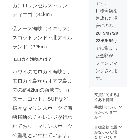
希望されない方
です。
除く）以外での
カ）ロサンゼルス～サン
はその旨ご明記
開催の場合、別
目標金額を
お願い致します
途交通費をお願
ディエゴ（34km）
③節政が支援者
達成した場
いします。 ※練
の元へ出向き講
習場所の手配は
合にのみ、
演会を行いま
⑦ノース海峡（イギリス）
支援者の方にお
す。 日程などの
2019/07/20
願いします。
スコットランド～北アイル
詳細は帰国後に
23:59:59
ま
相談させていた
ランド（22km）
だきます。 九州
でに集まっ
（沖縄、離島を
た金額が
除く）以外での
モロカイ海峡とは？
開催の場合、別
ファンディ
途交通費をお願
ングされま
ハワイのモロカイ海峡は、
いします。※講演
会の場所の手配
す。
モロカイ島からオアフ島ま
は支援者の方で
お願いします。
での約42kmの海峡で、カ
支援に関するよ
ヌー、ヨット、SUPなど
くある質問
様々なマリンスポーツで海
手数料はいく
らかかります
峡横断のチャレンジが行わ
か？
れており、マリンスポーツ
目標金額に届
かなかった場
の聖地といわれています。
合どうなりま