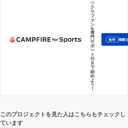
ツ
ク
ラ
フ
ァ
ン
を
専
門
掲載
無料
サ
ポ
ー
ト
付
き
で
始
め
よ
う
！
このプロジェクトを見た人はこちらもチェックし
ています