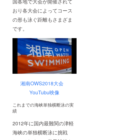
国各地で大会が開催されて
おり各大会によってコース
の形も泳ぐ距離もさまざま
です。
湘南OWS2018大会
YouTubu映像
これまでの海峡単独横断泳の実
績
2012年に国内最難関の津軽
海峡の単独横断泳に挑戦