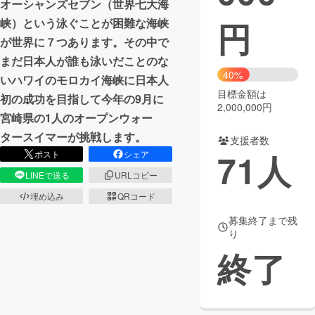
オーシャンズセブン（世界七大海
円
峡）という泳ぐことが困難な海峡
まちづくり・地域活性化
が世界に７つあります。その中で
まだ日本人が誰も泳いだことのな
CAMPFIRE for Social Good
CAMPFIRE Creation
40%
いハワイのモロカイ海峡に日本人
CAMPFIREふるさと納税
machi-ya
コミュニティ
目標金額は
初の成功を目指して今年の9月に
2,000,000円
宮崎県の1人のオープンウォー
タースイマーが挑戦します。
支援者数
71
人
ポスト
シェア
LINEで送る
URLコピー
埋め込み
QRコード
募集終了まで残
り
終了