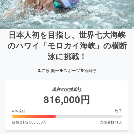
日本人初を目指し、世界七大海峡
のハワイ「モロカイ海峡」の横断
泳に挑戦！
節政 健一
スポーツ
宮崎県
現在の支援総額
816,000
円
終了
40
%達成
目標金額
2,000,000
円
支援者数
71
人