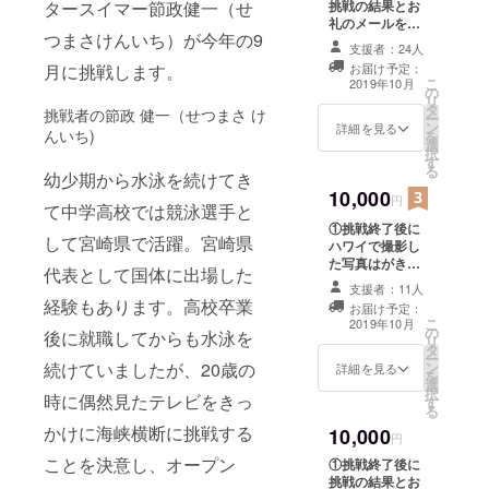
タースイマー節政健一（せ
挑戦の結果とお
績】
礼のメールを差
つまさけんいち）が今年の9
２０１０
し上げます。 ②
支援者：24人
オリジナルフ
年、２０１
月に挑戦します。
お届け予定：
ラッグに支援者
こ
2019年10月
１年
の
の名前、企業名
リ
タ
・ＲＷＳ
を掲載します。※
挑戦者の節政 健一（せつまさ け
ー
ン
支援時に備考欄
詳細を見る
んいち)
ジャパンシ
を
選
がありますので
択
リーズ年間
す
ご希望の掲載名
る
幼少期から水泳を続けてき
（名前、ニック
ポイントラ
10,000
ネーム、企業
円
ンキング
て中学高校では競泳選手と
名、団体名な
①挑戦終了後に
２年連
ど）を明記くだ
して宮崎県で活躍。宮崎県
ハワイで撮影し
さい。また、支
続 総合1位
た写真はがきで
援者名の掲載を
代表として国体に出場した
２０１２年
挑戦の結果とお
希望されない方
支援者：11人
礼の手紙を差し
・津軽海峡
はその旨ご明記
経験もあります。高校卒業
お届け予定：
上げます。 ②オ
お願い致しま
こ
2019年10月
単独横断泳
の
リジナルフラッ
後に就職してからも水泳を
す。
リ
タ
成功 ７時
グに支援者の名
ー
続けていましたが、20歳の
ン
前、企業名を掲
詳細を見る
間３０分
を
選
載します。※支援
択
時に偶然見たテレビをきっ
（日本人7人
す
時に備考欄があ
る
りますのでご希
目、九州人
かけに海峡横断に挑戦する
10,000
望の掲載名（名
円
初、世界最
前、ニックネー
ことを決意し、オープン
①挑戦終了後に
速記録)
ム、企業名、団
挑戦の結果とお