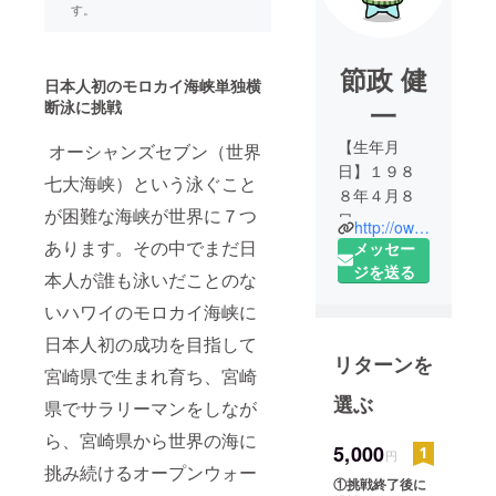
す。
節政 健
日本人初のモロカイ海峡単独横
断泳に挑戦
一
【生年月
オーシャンズセブン（世界
日】１９８
七大海峡）という泳ぐこと
８年４月８
が困難な海峡が世界に７つ
日
http://ows-channelswimmer-setsumasa08k.spo-sta.com/
【出身･在
あります。その中でまだ日
メッセー
住】宮崎県
ジを送る
本人が誰も泳いだことのな
延岡市
いハワイのモロカイ海峡に
【資格】日
本水泳連盟
日本人初の成功を目指して
リターンを
認定ＯＷＳ
宮崎県で生まれ育ち、宮崎
指導員 (九州
選ぶ
県でサラリーマンをしなが
第一号)、基
ら、宮崎県から世界の海に
礎水泳指導
5,000
円
員
挑み続けるオープンウォー
①挑戦終了後に
【過去の実