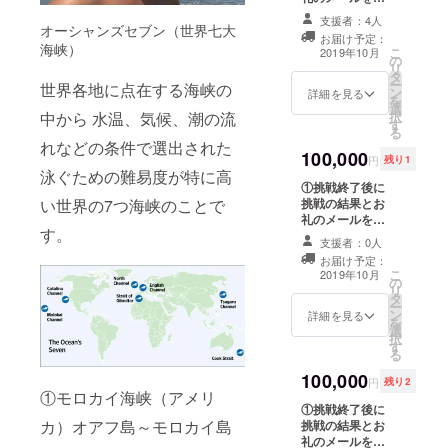
援者名の掲載を
は帰国後にお礼
し上げます。 ②
２時間４２
希望されない方
支援者：4人
のメールと合わ
オーシャンズセブン（世界七大
オリジナルフ
はその旨ご明記
お届け予定：
分
せてご連絡させ
ラッグに支援者
海峡）
こ
お願い致しま
2019年10月
ていただきま
の
の名前、企業名
（日本人１
リ
す。 ③オリジナ
す。 ※交通費な
タ
を掲載します。※
ー
７人目 九州
ルグッズをお送
世界各地に点在する海峡の
どは支援者の自
ン
支援時に備考欄
詳細を見る
を
りします。※商品
己負担でお願い
人初)
選
がありますので
中から 水温、気候、潮の流
択
はオリジナルタ
します。
す
ご希望の掲載名
・国体育大
る
オルを予定して
（名前、ニック
れなどの条件で選出された
おりデザインは
会ＯＷＳ競
100,000
ネーム、企業
円
残り1
現在検討中。完
技出場 宮崎
名、団体名な
泳ぐための難易度が特に高
成したらレポー
①挑戦終了後に
ど）を明記くだ
県代表
トで報告させて
い世界の7つ海峡のことで
挑戦の結果とお
さい。また、支
いただきます。
・毎日放送
礼のメールを差
援者名の掲載を
す。
し上げます。 ②
希望されない方
「情熱大
支援者：0人
オリジナルフ
はその旨ご明記
陸」出演
お届け予定：
ラッグに支援者
お願い致します
こ
2019年10月
の
の名前、企業名
③節政が宮崎県
リ
タ
を掲載します。※
の青島or延岡の
ー
ン
支援時に備考欄
詳細を見る
海で水泳のレッ
を
選
がありますので
スンを行いま
択
す
ご希望の掲載名
す。日程などの
る
（名前、ニック
詳細はご相談さ
100,000
ネーム、企業
せていただきま
円
残り2
①モロカイ海峡（アメリ
名、団体名な
す。 ※交通費な
①挑戦終了後に
ど）を明記くだ
どは支援者の自
カ）オアフ島～モロカイ島
挑戦の結果とお
さい。また、支
己負担でお願い
礼のメールを差
援者名の掲載を
します。