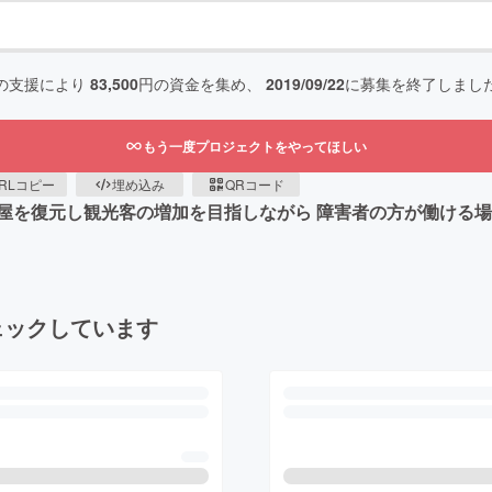
の支援により
83,500
円の資金を集め、
2019/09/22
に募集を終了しまし
もう一度プロジェクトをやってほしい
RLコピー
埋め込み
QRコード
屋を復元し観光客の増加を目指しながら 障害者の方が働ける場
ェックしています