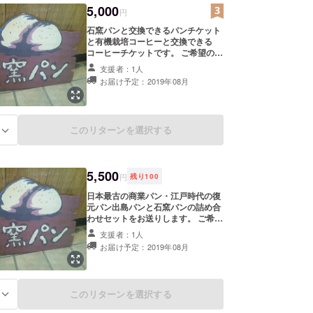
5,000
円
石窯パンと交換できるパンチケット
と有機栽培コーヒーと交換できる
コーヒーチケットです。 ご希望の方
は店舗にお名前を掲載させて頂きま
支援者：1人
すので、ご支援の時に備考欄にお名
お届け予定：2019年08月
前をご記入ください。 新しいパン作
りのご提案も備考欄にご記入をお願
いいたします。 ※ 支援金には送料が
含まれております。
このリターンを選択する
る
5,500
円
残り
100
日本最古の商業パン・江戸時代の復
元パン出島パンと石窯パンの詰め合
わせセットをお送りします。 ご希望
の方は店舗にお名前を掲載させて頂
支援者：1人
きますので、ご支援の時に備考欄に
お届け予定：2019年08月
お名前をご記入ください。 新しいパ
ン作りのご提案も備考欄にご記入を
お願いいたします。 ※ 支援金には送
料が含まれております。
このリターンを選択する
る