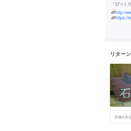
「びっく
ぶ。
http://w
その後飲
https://
パン屋で
リターン
詳細を見