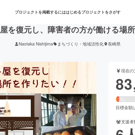
プロジェクトを掲載するには
はじめる
プロジェクトをさがす
屋を復元し、障害者の方が働ける場
Naotaka Nishijima
まちづくり・地域活性化
長崎県
注目のリターン
注目の新着プロジェクト
募集終了が近いプロジェクト
も
現在の
音楽
舞台・パフォーマンス
83
ゲーム・サービス開発
フード・飲食店
3%
書籍・雑誌出版
アニメ・漫画
目標金額は2
支援者
チャレンジ
ビューティー・ヘルスケ
6