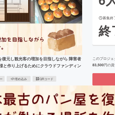
募集終
CAMPFIRE for Social Good
CAMPFIRE Creation
終
CAMPFIREふるさと納税
machi-ya
コミュニティ
を復元し観光客の増加を目指しながら 障害者
このプロジェ
83,500
円の資
皆様と作り上げるためにクラウドファンディン
ピー
埋め込み
QRコード