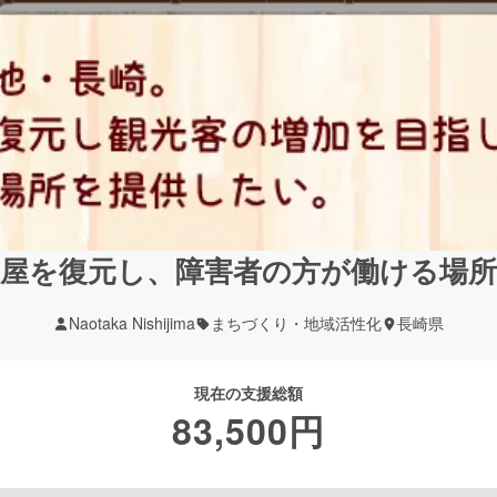
屋を復元し、障害者の方が働ける場
Naotaka Nishijima
まちづくり・地域活性化
長崎県
現在の支援総額
83,500
円