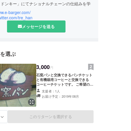
りドンキー」にてナショナルチェーンの仕組みを学
ww.e-barger.com/
食店を立ち上げ独立するも撤退。
twitter.com/tre_han
再度独立し、障害者就労支援を行いながら日々運営
メッセージを送る
を選ぶ
3,000
円
石窯パンと交換できるパンチケット
と有機栽培コーヒーと交換できる
コーヒーチケットです。 ご希望の方
は店舗にお名前を掲載させて頂きま
支援者：1人
すので、ご支援の時に備考欄にお名
お届け予定：2019年08月
前をご記入ください。 新しいパン作
りのご提案も備考欄にご記入をお願
いいたします。 ※ 支援金には送料が
含まれております。
このリターンを選択する
る