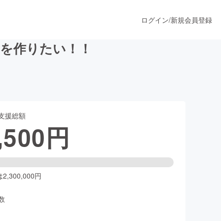
ログイン
/
新規会員登録
所を作りたい！！
うすぐ公開されます
支援総額
プロダクト
,500
円
ファッション
スポーツ
,300,000円
数
ア
ソーシャルグッド
人