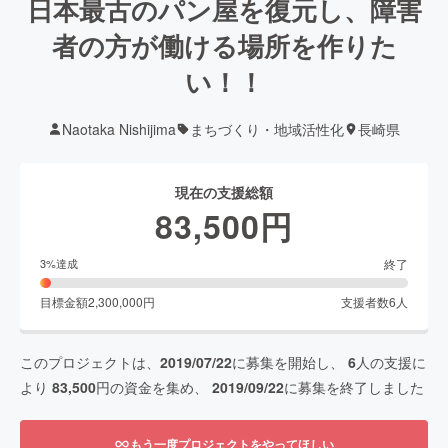
日本最古のパン屋を復元し、障害
者の方が働ける場所を作りた
い！！
Naotaka Nishijima
まちづくり・地域活性化
長崎県
現在の支援総額
83,500
円
終了
3
%達成
目標金額
2,300,000
円
支援者数
6
人
このプロジェクトは、
2019/07/22
に募集を開始し、
6
人の支援に
より
83,500
円の資金を集め、
2019/09/22
に募集を終了しました
もう一度プロジェクトをやってほしい