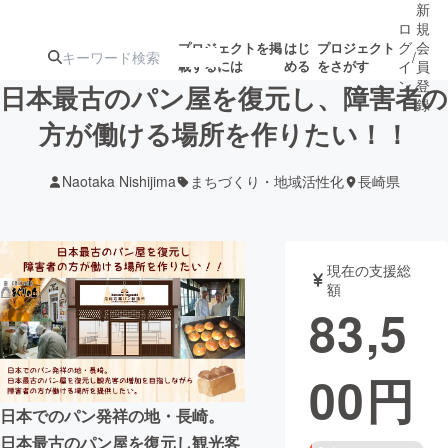
新
ロ
規
グ
会
プロジェクトを掲
はじ
プロジェクト
/
載するには
める
をさがす
イ
員
ン
登
日本最古のパン屋を復元し、障害者の
録
方が働ける場所を作りたい！！
人気のプロ
注目のリ
注目の新着プロ
募集終了が近いプ
もうすぐ公開
Naotaka Nishijima
まちづくり・地域活性化
長崎県
ジェクト
ターン
ジェクト
ロジェクト
されます
アート・写真
音楽
現在の支援総
額
83,5
テクノロジー・ガジェット
ゲーム・サ
00
円
映像・映画
書籍・雑誌
日本でのパン発祥の地・長崎。
ビジネス・起業
チャレンジ
日本最古のパン屋を復元し観光客