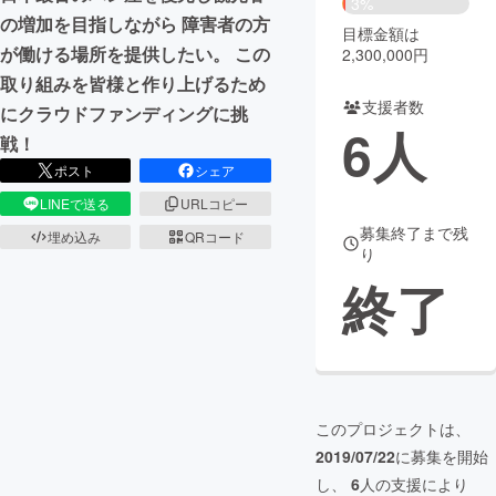
3%
の増加を目指しながら 障害者の方
目標金額は
まちづくり・地域活性化
が働ける場所を提供したい。 この
2,300,000円
取り組みを皆様と作り上げるため
支援者数
CAMPFIRE for Social Good
CAMPFIRE Creation
にクラウドファンディングに挑
6
人
戦！
CAMPFIREふるさと納税
machi-ya
コミュニティ
ポスト
シェア
LINEで送る
URLコピー
募集終了まで残
埋め込み
QRコード
り
終了
このプロジェクトは、
2019/07/22
に募集を開始
し、
6
人の支援により