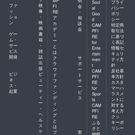
MP
明
プライ
Soci
ファ
映
FI
会
バシー
al
ッ
像
RE
・
ポリ
Goo
ショ
・
ア
相
シー
d
ン
映
カ
談
特定商
CAM
画
デ
会
取引法
PFI
ゲー
書
ミ
に基づ
RE
ム・
籍
ー
く表記
for
サー
・
と
情報セ
Ente
ビス
雑
は
キュリ
rtain
開発
誌
ク
サ
ティ方
men
出
ラ
ポ
針
t
版
ウ
ー
反社基
CAM
ビジ
ビ
ド
ト
本方針
PFI
ネ
ュ
フ
サ
カスタ
RE
ス・
ー
ァ
ー
マーハ
for
起業
テ
ン
ビ
ラスメ
Spor
ィ
デ
ス
ントに
ts
ー
ィ
対する
CAM
・
ン
考え方
PFI
ヘ
グ
クッ
RE
ル
と
キーポ
ふる
ス
は
リシー
さと
ケ
プ
実
納税