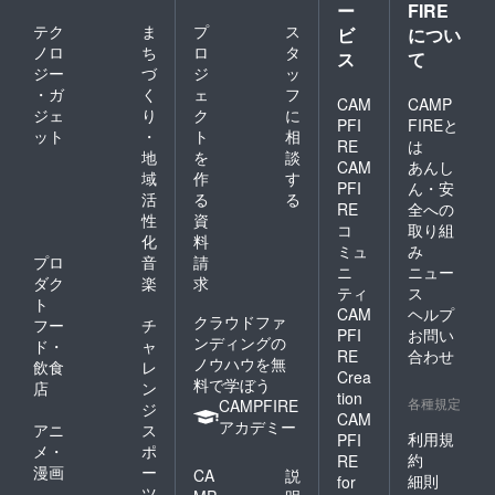
ー
FIRE
テク
ま
プ
ス
ビ
につい
ノロ
ち
ロ
タ
ス
て
ジー
づ
ジ
ッ
・ガ
く
ェ
フ
CAM
CAMP
ジェ
り
ク
に
PFI
FIREと
ット
・
ト
相
RE
は
地
を
談
CAM
あんし
域
作
す
PFI
ん・安
活
る
る
RE
全への
性
資
コ
取り組
化
料
ミュ
み
プロ
音
請
ニ
ニュー
ダク
楽
求
ティ
ス
ト
CAM
ヘルプ
クラウドファ
フー
チ
PFI
お問い
ンディングの
ド・
ャ
RE
合わせ
ノウハウを無
飲食
レ
Crea
料で学ぼう
店
ン
tion
各種規定
CAMPFIRE
ジ
CAM
アカデミー
アニ
ス
利用規
PFI
メ・
ポ
約
RE
漫画
ー
CA
説
細則
for
ツ