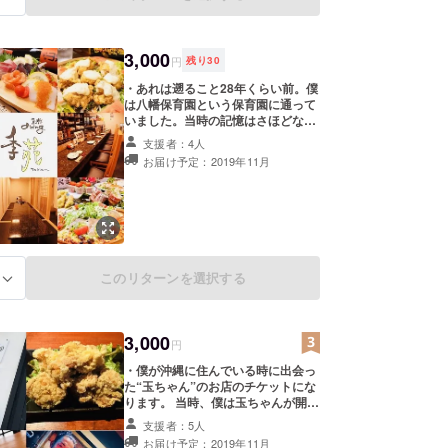
ます。支援された方のお名前を掲載
します。支援時に備考欄があります
ので、ご希望の名前がある方はご明
3,000
記お願いいたします。
円
残り
30
・あれは遡ること28年くらい前。僕
は八幡保育園という保育園に通って
いました。当時の記憶はさほどない
ですが、 写真を見返すといつもこの
支援者：4人
お店のオーナー「苑さん(そのさ
お届け予定：2019年11月
ん)」がいます！そう、保育園時代の
同級生のお店です！ いつもフラッと
立ち寄ると、優しく受け入れてくれ
ます。お食事・お酒はもちろん絶
品！ 是非、フラッとサクッと立ち
寄ってみてください！(使用期限：
2020年3月31日まで) ・支援された
このリターンを選択する
る
方のお名前を受付の近くにどでかく
掲載します。支援された方のお名前
を掲載しますので、必ず支援者名を
お知らせください。
3,000
円
・僕が沖縄に住んでいる時に出会っ
た“玉ちゃん”のお店のチケットにな
ります。 当時、僕は玉ちゃんが開店
した「からあげ酒場パリパリ」を手
支援者：5人
伝っていました。 現在、2店舗を経
お届け予定：2019年11月