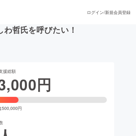
ログイン
/
新規会員登録
しわ哲氏を呼びたい！
うすぐ公開されます
支援総額
プロダクト
3,000
円
ファッション
スポーツ
00,000円
数
ア
ソーシャルグッド
人