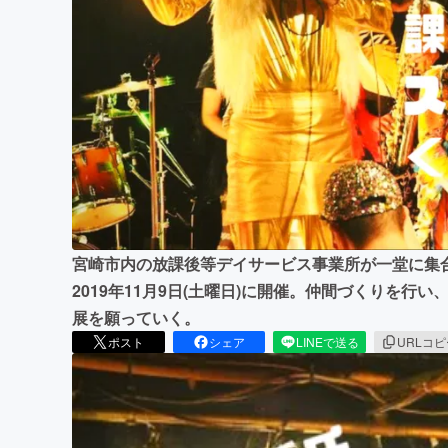
まちづくり・地域活性化
宮崎市内の放課後等デイサービス事業所が一堂に集合し、
2019年11月9日(土曜日)に開催。仲間づくりを
展を願っていく。
ポスト
シェア
LINEで送る
URLコ