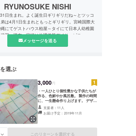
RYUNOSUKE NISHI
3月31日生まれ。よく誕生日ギリギリだね～とツッコ
弟は4月1日生まれともっとギリギリ。宮崎国際大
沖縄にてゲストハウス柏屋～タイにて日本人幼稚園
幼稚園～現在、宮崎は放課後等デイサービス
メッセージを送る
Y WORKS」に管理者として勤務。髪の毛が長いが、
んから掃除が大変だから早く切ってくれとせがまれ
し、ロン毛は第六間が働くものだと信じ、伸ばし続
常に“今までにない”を追求する31歳です。
を選ぶ
3,000
円
・一人ひとり個性豊かな子供たちが
作る、色鮮やか風呂敷。 製作の時間
に、一生懸命作り上げます。 デザイ
ンは個性同様、様々です。 ・デザイ
支援者：11人
ンは決まっていないので、一例で
お届け予定：2019年11月
す。デザインの選択不可となってお
ります。 暗い色合いは使わず、子供
たちのように明るいデザインに仕上
げていきます。 ・支援された方のお
このリターンを選択する
る
名前を受付の近くにどでかく掲載し