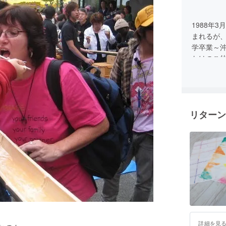
1988年
まれるが、
学卒業～
たけのこ
「HAPP
よく嫁さ
る。しか
けている。
リターン
詳細を見