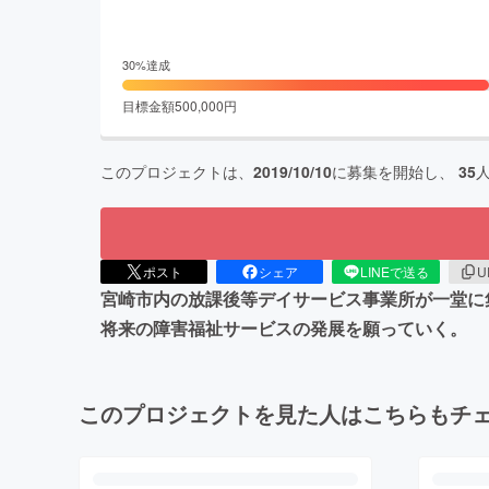
30
%達成
目標金額
500,000
円
このプロジェクトは、
2019/10/10
に募集を開始し、
35
ポスト
シェア
LINEで送る
U
宮崎市内の放課後等デイサービス事業所が一堂に集合し
将来の障害福祉サービスの発展を願っていく。
このプロジェクトを見た人はこちらもチ