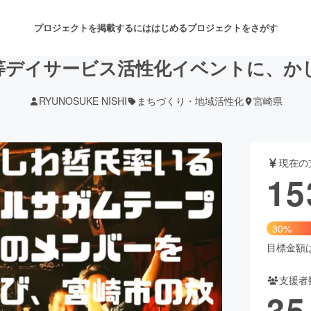
プロジェクトを掲載するには
はじめる
プロジェクトをさがす
等デイサービス活性化イベントに、か
RYUNOSUKE NISHI
まちづくり・地域活性化
宮崎県
注目のリターン
注目の新着プロジェクト
募集終了が近いプロジェクト
も
現在の
音楽
舞台・パフォーマンス
15
ゲーム・サービス開発
フード・飲食店
30%
書籍・雑誌出版
アニメ・漫画
目標金額は5
支援者
チャレンジ
ビューティー・ヘルスケ
35