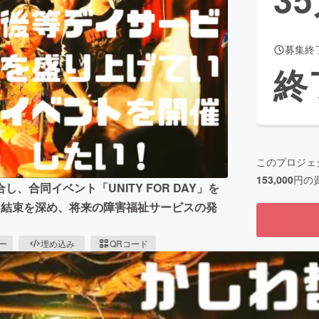
募集終
CAMPFIRE for Social Good
CAMPFIRE Creation
終
CAMPFIREふるさと納税
machi-ya
コミュニティ
このプロジェ
153,000
円の
合同イベント「UNITY FOR DAY」を
行い、結束を深め、将来の障害福祉サービスの発
ピー
埋め込み
QRコード