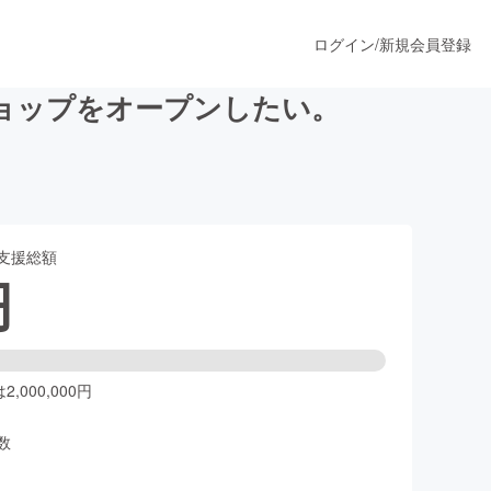
ログイン
/
新規会員登録
ョップをオープンしたい。
うすぐ公開されます
支援総額
プロダクト
円
ファッション
スポーツ
,000,000円
数
ア
ソーシャルグッド
人