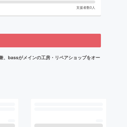
支援者数
0
人
、bassがメインの工房・リペアショップをオー