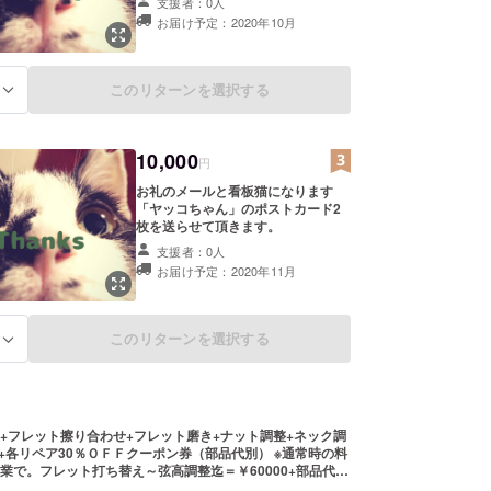
支援者：0人
お届け予定：2020年10月
このリターンを選択する
る
10,000
円
お礼のメールと看板猫になります
「ヤッコちゃん」のポストカード2
枚を送らせて頂きます。
支援者：0人
お届け予定：2020年11月
このリターンを選択する
る
+フレット擦り合わせ+フレット磨き+ナット調整+ネック調
各リペア30％ＯＦＦクーポン券（部品代別） ※通常時の料
業で。フレット打ち替え～弦高調整迄＝￥60000+部品代に