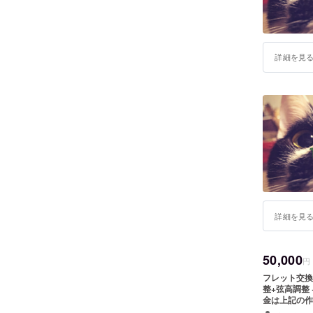
詳細を見
詳細を見
50,000
円
フレット交換
整+弦高調整 +
金は上記の作
なります。