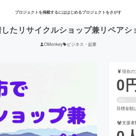
プロジェクトを掲載するには
はじめる
プロジェクトをさがす
着したリサイクルショップ兼リペアシ
OMonkey
ビジネス・起業
注目のリターン
注目の新着プロジェクト
募集終了が近いプロジェクト
も
現在の
音楽
舞台・パフォーマンス
0
ゲーム・サービス開発
フード・飲食店
0%
書籍・雑誌出版
アニメ・漫画
目標金額は2
支援者
チャレンジ
ビューティー・ヘルスケ
0