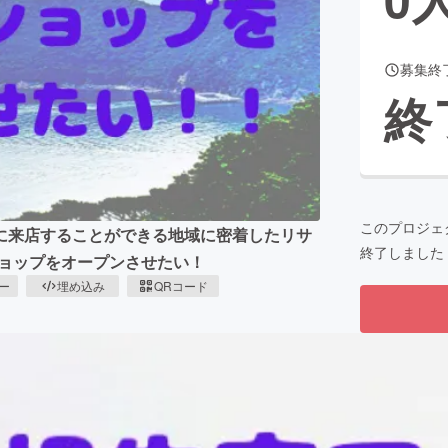
募集終
CAMPFIRE for Social Good
CAMPFIRE Creation
終
CAMPFIREふるさと納税
machi-ya
コミュニティ
このプロジェ
に来店することができる地域に密着したリサ
終了しました
ショップをオープンさせたい！
ピー
埋め込み
QRコード