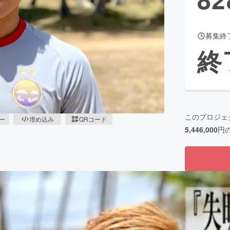
募集終
CAMPFIRE for Social Good
CAMPFIRE Creation
終
CAMPFIREふるさと納税
machi-ya
コミュニティ
このプロジェ
ピー
埋め込み
QRコード
5,446,000
円