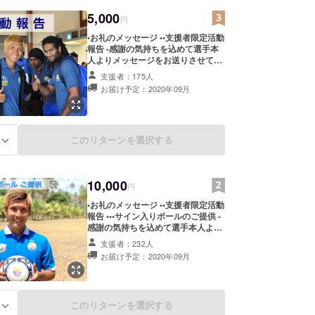
5,000
円
•お礼のメッセージ ••支援者限定活動
報告 -感謝の気持ちを込めて選手本
人よりメッセージをお送りさせて頂
きます。 --術後の経過報告など競技
支援者：175人
復帰までの活動報告をさせて頂きま
お届け予定：2020年09月
す。
このリターンを選択する
る
10,000
円
•お礼のメッセージ ••支援者限定活動
報告 •••サイン入りボールのご提供 -
感謝の気持ちを込めて選手本人より
メッセージをお送りさせて頂きま
支援者：232人
す。 --術後の経過報告など競技復帰
お届け予定：2020年09月
までの活動報告をさせて頂きます。
---選手のサイン入りボールをお送り
致します。 ＊ボールの色やデザイン
などは選べません。 ＊発送の際にか
このリターンを選択する
る
かる送料等はこちらで負担致しま