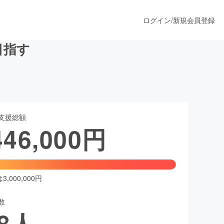
ログイン
/
新規会員登録
目指す
うすぐ公開されます
支援総額
プロダクト
446,000
円
ファッション
スポーツ
,000,000円
数
ア
ソーシャルグッド
8
人