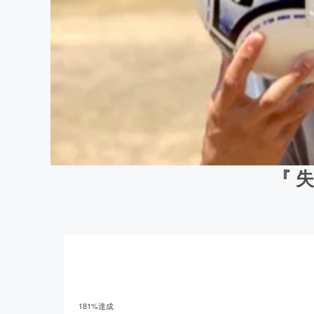
『 
181
%達成