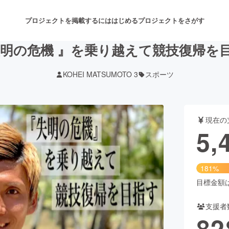
プロジェクトを掲載するには
はじめる
プロジェクトをさがす
失明の危機 』を乗り越えて競技復帰を
KOHEI MATSUMOTO 3
スポーツ
注目のリターン
注目の新着プロジェクト
募集終了が近いプロジェクト
も
現在の
音楽
舞台・パフォーマンス
5,
ゲーム・サービス開発
フード・飲食店
181%
書籍・雑誌出版
アニメ・漫画
目標金額は3
支援者
チャレンジ
ビューティー・ヘルスケ
82