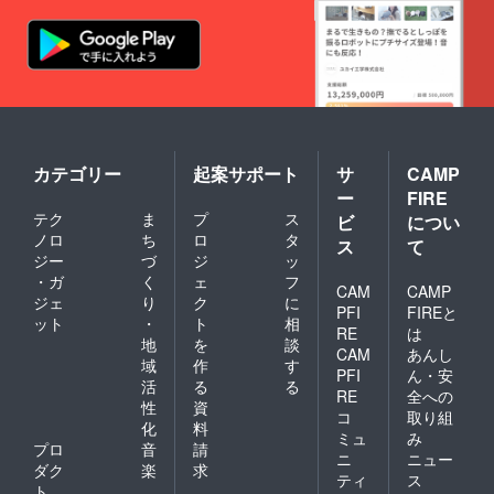
M内に
素材
と利用
あるパ
データ
をお願
ターン
の提供
いいた
の中か
を
しま
ら) ・ご
「Googl
す。
購入者
eドライ
さまの
ブ」の
環境・
「共有
状況に
ファイ
合わせ
ル」を
カテゴリー
起案サポート
サ
CAMP
た、
利用し
ー
FIRE
PHOTO
行う予
テク
ま
プ
ス
Mがご
ビ
につい
定で
提供で
す。
ノロ
ち
ロ
タ
ス
て
きる特
Gmailで
ジー
づ
ジ
ッ
典を何
の登録
・ガ
く
ェ
フ
かつけ
CAM
CAMP
と利用
ジェ
り
ク
に
ます。
をお願
PFI
FIREと
ット
・
ト
相
きっ
いいた
RE
は
と！ ・
地
を
談
しま
CAM
あんし
7月1日
す。
域
作
す
PFI
ん・安
OPEN
活
る
る
予定の
RE
全への
性
資
「ゴー
コ
取り組
化
料
ルド
ミュ
み
コース
プロ
音
請
ニ
ニュー
｜8800
ダク
楽
求
ティ
ス
円(税
ト