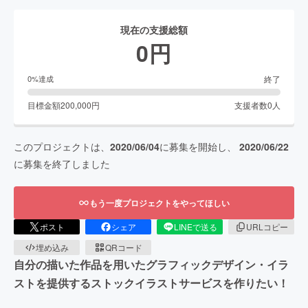
現在の支援総額
0
円
終了
0
%達成
目標金額
200,000
円
支援者数
0
人
このプロジェクトは、
2020/06/04
に募集を開始し、
2020/06/22
に募集を終了しました
もう一度プロジェクトをやってほしい
ポスト
シェア
LINEで送る
URLコピー
埋め込み
QRコード
自分の描いた作品を用いたグラフィックデザイン・イラ
ストを提供するストックイラストサービスを作りたい！