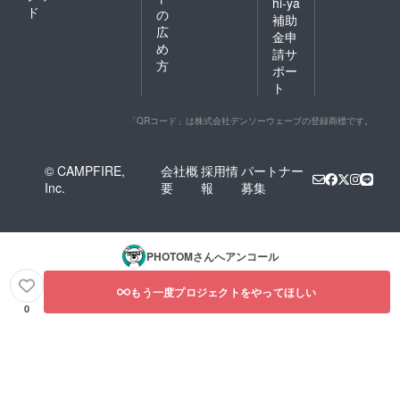
hi-ya
をお願
ド
の
補助
いいた
広
しま
金申
め
す。
請サ
方
ポー
ト
「QRコード」は株式会社デンソーウェーブの登録商標です。
© CAMPFIRE,
会社概
採用情
パートナー
Inc.
要
報
募集
PHOTOM
さんへアンコール
もう一度プロジェクトをやってほしい
0