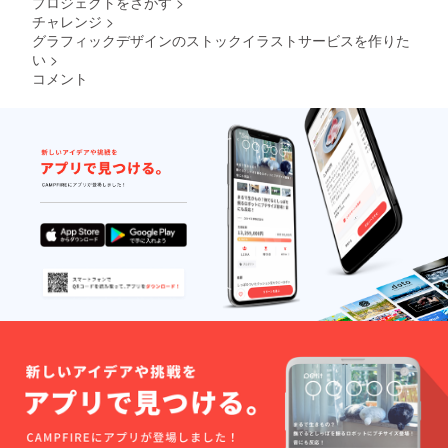
プロジェクトをさがす
>
感謝し
ン到着
す。通
チャレンジ
>
ます！
時から
常プラ
ご登録
グラフィックデザインのストックイラストサービスを作りた
2020年
ン(月額
されて
12月31
い
>
プラン)
いる
日まで
とは違
コメント
メール
となり
い途中
アドレ
ます。
解約(返
スへ、
※こちら
金)はで
PHOTO
はサ
きませ
Mから
ポー
ん。 ※
感謝の
ター募
当サー
メッ
集プラ
ビスは
セージ
ンであ
素材
メール
り払い
データ
をお送
切りと
の提供
りいた
なりま
を
しま
す。通
「Googl
す。 ・
常プラ
eドライ
あなた
ン(月額
ブ」の
だけの
プラン)
「共有
オリジ
とは違
ファイ
ナルイ
い途中
ル」を
ラスト
解約(返
利用し
を1点作
金)はで
行う予
成しま
きませ
定で
す！(画
ん。 ※
す。
風は
当サー
Gmailで
PHOTO
ビスは
の登録