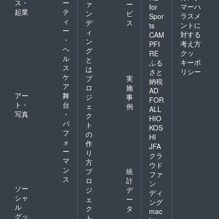
ス・
ー
常プラ
ァ
ー
マーハ
for
ン(月額
起業
テ
ン
ビ
ラスメ
Spor
プラン)
ィ
デ
ス
ントに
ts
とは違
ー
ィ
対する
い途中
CAM
・
ン
解約(返
考え方
PFI
ヘ
金)はで
グ
クッ
RE
きませ
ル
と
キーポ
ふる
ん。 ※
ス
は
リシー
さと
当サー
ケ
プ
実
納税
ビスは
ア
ロ
施
素材
AD
アー
舞
ジ
事
データ
FOR
ト・
台
の提供
ェ
例
ALL
を
写真
・
ク
HIO
「Googl
パ
ト
KOS
eドライ
フ
の
ブ」の
HI
ォ
作
「共有
JFA
ー
ファイ
り
クラ
ル」を
マ
方
ウド
利用し
ン
プ
統
ファ
行う予
ス
ロ
計
定で
ン
ソー
ジ
デ
す。
ディ
シャ
Gmailで
ェ
ー
ング
の登録
ル
ク
タ
mac
と利用
グッ
ト