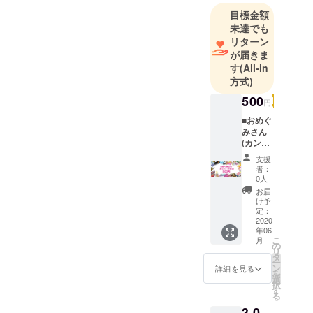
目標金額
未達でも
リターン
が届きま
す
(All-in
方式)
500
円
■おめぐ
みさん
(カン
パ・プ
支援
ラン)
者：
■500円
0人
とりあ
お届
えずカ
け予
ンパだ
定：
けでも
2020
年06
してや
こ
月
るよ！
の
リ
なんて
タ
ー
優しい
ン
詳細を見る
を
方向け
選
択
へのカ
す
る
ンパ・
3,0
プラン