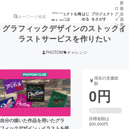
新
ロ
規
グ
会
プロジェクトを掲
はじ
プロジェクト
/
載するには
める
をさがす
イ
員
ン
登
グラフィックデザインのストックイ
録
ラストサービスを作りたい
人気のプロ
注目のリ
注目の新着プロ
募集終了が近いプ
もうすぐ公開
PHOTOM
チャレンジ
ジェクト
ターン
ジェクト
ロジェクト
されます
アート・写真
音楽
現在の支援総
額
0
円
テクノロジー・ガジェット
ゲーム・サ
映像・映画
書籍・雑誌
0%
目標金額は
自分の描いた作品を用いたグラ
200,000円
ビジネス・起業
チャレンジ
フィックデザイン・イラストを提