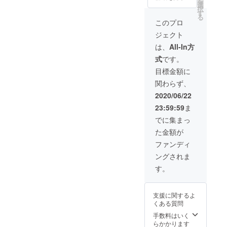
を
シャ
◎リ
選
ターン
択
ツ、雑
ターン
す
内容◎
る
貨など)
内容◎
・
このプロ
への利
・
PHOTO
ジェクト
用も可
PHOTO
Mが超
能な特
Mが超
感謝し
は、
All-In方
別ライ
感謝し
ます！
式
です。
センス
ます！
ご登録
「ゴー
ご登録
されて
目標金額に
ルド
されて
いる
関わらず、
コース
いる
メール
｜8800
メール
アドレ
2020/06/22
円(税
アドレ
スへ、
23:59:59
ま
抜)/月」
スへ、
PHOTO
と同等
PHOTO
Mから
でに集まっ
のライ
Mから
感謝の
た金額が
センス
感謝の
メッ
を6ヶ月
メッ
セージ
ファンディ
分お付
セージ
メール
ングされま
けしま
メール
をお送
す。
をお送
りいた
す。
PHOTO
りいた
しま
Mのデ
しま
す。 ・
ザイン
す。 ・
7月1日
支援に関するよ
が好
あなた
OPEN
くある質問
き、素
だけの
予定の
材をフ
オリジ
手数料はいく
「プチ
ル活用
ナルイ
らかかります
プラ