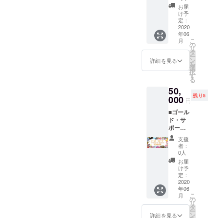
コー
(税抜)/
PHOTO
お届
ス・ラ
月」と
Mが超
け予
イセン
同等の
定：
感謝し
ス)■500
2020
ライセ
ます！
年06
0円
ンスを
(感謝の
こ
月
3000円
6ヶ月分
の
メッ
リ
のリ
お付け
タ
セージ)
ー
ターン
しま
ン
ご登録
詳細を見る
を
プラン
す。
選
されて
択
に+アナ
PHOTO
す
いる
る
タのお
M
メール
50,
好きな
CLUB
アドレ
残り5
イラス
000
をどう
スへ、
円
トを作
ぞご活
PHOTO
■ゴール
成する
用くだ
Mから
ド・サ
プラン
さい。
感謝の
ポー
です！
※twitter.
メッ
ター
※twitter.
Instagr
セージ
支援
(ゴール
Instagr
amやっ
メール
者：
ドコー
amやっ
てたら
0人
をお送
ス・ラ
てたら
教えて
りいた
お届
イセン
教えて
くださ
け予
しま
ス)■
くださ
定：
い。秒
す。
50000
2020
い。秒
でフォ
年06
円 販売
でフォ
ローし
こ
月
商品(カ
ローし
の
にいき
リ
レン
にいき
タ
ます！
ー
ダーやT
ます！
ン
◎リ
詳細を見る