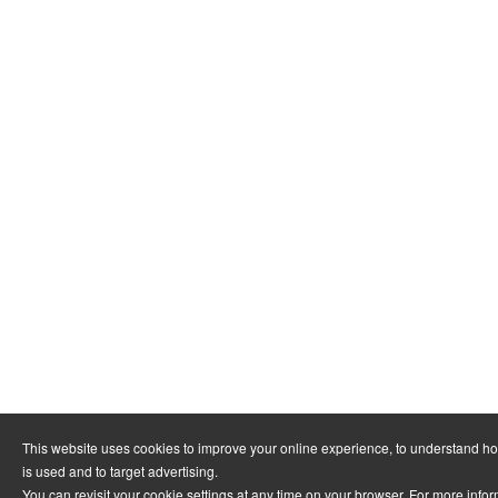
This website uses cookies to improve your online experience, to understand h
is used and to target advertising.
You can revisit your cookie settings at any time on your browser. For more info