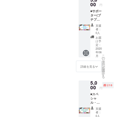
です。
00
円
活動の
■サポー
励みに
ター(プ
なりま
チプラ
す。応
コー
援され
支援
ス・ラ
たとい
者：
イセン
う気持
0人
ス)■300
ちだけ
お届
0円
で今日
け予
PHOTO
も一日
定：
M活動
2020
頑張れ
年06
の中身
ます。
こ
月
に触れ
※twitter.
の
リ
てみた
Instagr
タ
ー
い方向
amやっ
ン
詳細を見る
を
けサ
てたら
選
択
ポー
教えて
す
る
タープ
くださ
5,0
ランで
い。秒
残り10
す。 7
00
でフォ
円
月1日
ローし
■スペ
OPEN
にいき
シャ
予定の
ます！
ル・サ
「プチ
◎リ
ポー
プラ
ターン
支援
ター(プ
コース
内容◎
者：
チプラ
｜680円
・
0人