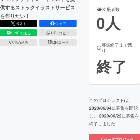
供するストックイラストサービス
支援者数
まちづくり・地域活性化
0
人
を作りたい！
ポスト
シェア
CAMPFIRE for Social Good
CAMPFIRE Creation
LINEで送る
URLコピー
CAMPFIREふるさと納税
machi-ya
コミュニティ
埋め込み
QRコード
募集終了まで残
り
終了
このプロジェクトは、
2020/06/04
に募集を開始
し、
2020/06/22
に募集を
終了しました
もう一度プロジェク