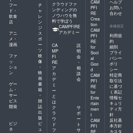
CAM
ヘルプ
抜)/月」
クラウドファ
フー
チ
と同等
PFI
お問い
ンディングの
ド・
ャ
のライ
RE
合わせ
ノウハウを無
飲食
レ
センス
Crea
料で学ぼう
を6ヶ月
店
ン
tion
分お付
各種規定
CAMPFIRE
ジ
CAM
けしま
アカデミー
アニ
ス
す。 ・
利用規
PFI
メ・
ポ
利用期
約
RE
漫画
ー
限はリ
CA
説
細則
for
ターン
ツ
MP
明
プライ
Soci
到着時
ファ
映
FI
会
バシー
al
から
ッ
像
RE
・
ポリ
2020年
Goo
ショ
・
ア
相
12月31
シー
d
ン
映
日まで
カ
談
特定商
CAM
となり
画
デ
会
取引法
PFI
ます。
ゲー
書
ミ
に基づ
RE
※こちら
ム・
籍
ー
く表記
for
はサ
サー
・
と
ポー
情報セ
Ente
ビス
雑
は
ター募
キュリ
rtain
開発
誌
集プラ
ク
サ
ティ方
men
ンであ
出
ラ
ポ
針
t
り払い
版
ウ
ー
反社基
CAM
切りと
ビジ
ビ
ド
ト
なりま
本方針
PFI
ネ
ュ
フ
サ
す。通
カスタ
RE