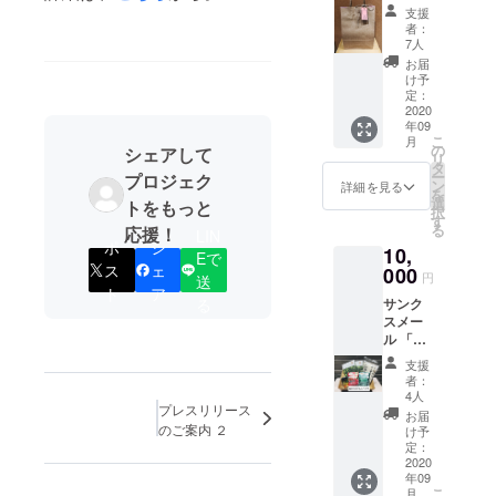
岡県商
コー
支援
工会連
ヒー
者：
合会よ
（500円
7人
り、熱
相当）
お届
い感謝
※後日、
け予
のお礼
配送さ
定：
メール
2020
れま
年09
をお届
す。
こ
月
けしま
の
シェアして
リ
す」
タ
ー
プロジェク
「DOC
ン
詳細を見る
を
OREふ
選
トをもっと
択
くおか
す
る
応援！
LIN
商工会
ポ
シ
10,
ショッ
Eで
ス
ェ
プ」か
000
円
送
らの
ト
ア
る
サンク
「何が
スメー
入って
ル 「福
いるか
岡県商
は開け
支援
工会連
てから
者：
合会よ
のお楽
4人
り、熱
プレスリリース
しみ
お届
い感謝
DOCOR
のご案内 ２
け予
のお礼
Eお楽し
定：
メール
2020
みセッ
年09
をお届
ト」
こ
月