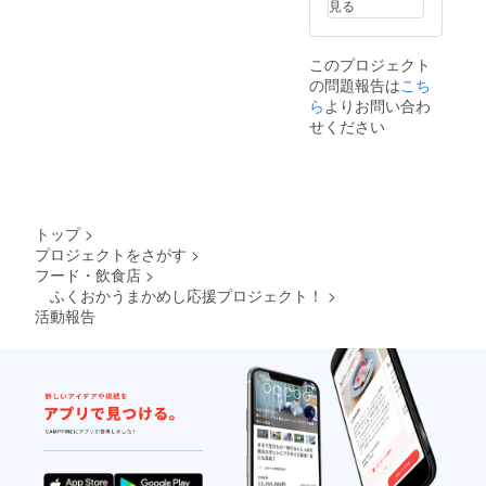
ORE・
※DOCO
見る
パーデ
JA混
RE…福
ラック
合）
岡県商
スB
福
工会連
このプロジェクト
（DOC
岡県産
合会が
の問題報告は
こち
ORE・
の季節
運営し
JA混
ら
よりお問い合わ
のおい
ている
合）
しい野
アンテ
せください
博
菜と特
ナ
多和牛
産品を
ショッ
焼肉と
セッ
プ ※
DOCOR
ト。
いずれ
E人気の
※DOCO
かご希
名産品
RE…福
望され
トップ
>
をセッ
岡県商
る
プロジェクトをさがす
>
ト。
工会連
「パッ
フード・飲食店
>
※DOCO
合会が
ク」の
RE…福
ふくおかうまかめし応援プロジェクト！
>
運営し
種類を
岡県商
ている
活動報告
「備考
工会連
アンテ
欄」に
合会が
ナ
ご記入
運営し
ショッ
くださ
ている
プ ※い
い。
アンテ
ずれか
ご記入
ナ
ご希望
がない
ショッ
される
場合に
プ ※い
「パッ
は、
ずれか
ク」の
「福岡
ご希望