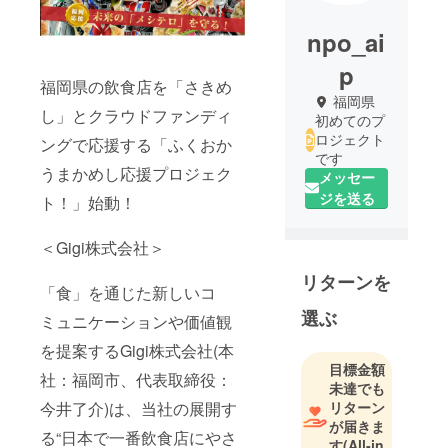
npo_ai
p
福岡県の飲食店を「さきめ
福岡県
し」とクラウドファンディ
初めてのプ
ロジェクト
ングで応援する「ふくおか
です
うまかめし応援プロジェク
メッセー
ジを送る
ト！」始動！
＜Gigi株式会社＞
リターンを
「食」を通じた新しいコ
選ぶ
ミュニケーションや価値観
を提案するGigi株式会社(本
目標金額
社：福岡市、代表取締役：
未達でも
リターン
今井了介)は、当社の展開す
が届きま
る“日本で一番飲食店にやさ
す
(All-in