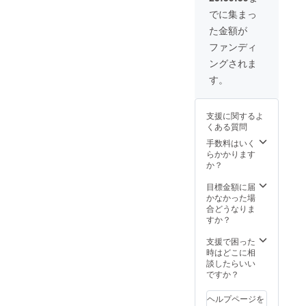
子を
め合わ
（ご希
の返礼
セッ
せセッ
でに集まっ
望され
品 〇
ト。
トで
る方の
た金額が
福岡う
〇福岡
す。
み） ※
まかも
うまか
〇福岡
ファンディ
後日、
んパッ
もん
うまか
配送さ
ングされま
ク スー
パック
もん
れま
パーデ
デラッ
パック
す。
す。
ラック
クスB
D（JA
スA
（DOC
）
（DOC
ORE・
福岡県
支援に関するよ
ORE・
JA混
の旬の
くある質問
JA混
合）
野菜約
合）
福
手数料はいく
10種類
博
岡県産
らかかります
を集め
多和牛
の季節
か？
まし
ロース
の果物
た。
ステー
と福岡
目標金額に届
〇福岡
キと
名産品
かなかった場
うまか
DOCOR
をセッ
合どうなりま
もん
E人気の
ト。
すか？
パック
名産品
〇福岡
E（JA
をセッ
うまか
支援で困った
）
ト。
もん
時はどこに相
JA福
〇福岡
パック
談したらいい
岡 ご
うまか
デラッ
ですか？
飯のお
もん
クスC
とも
パック
（DOC
セット
ヘルプページを
スー