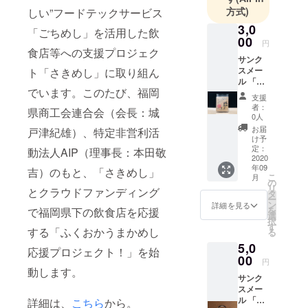
方式)
しい”フードテックサービス
3,0
「ごちめし」を活用した飲
00
円
食店等への支援プロジェク
サンク
スメー
ト「さきめし」に取り組ん
ル 「福
でいます。このたび、福岡
岡県商
支援
工会連
者：
県商工会連合会（会長：城
合会よ
0人
り、熱
お届
戸津紀雄）、特定非営利活
い感謝
け予
のお礼
定：
動法人AIP（理事長：本田敬
メール
2020
年09
をお届
吉）のもと、「さきめし」
こ
月
けしま
の
リ
とクラウドファンディング
す」
タ
ー
「DOC
ン
詳細を見る
を
で福岡県下の飲食店を応援
OREふ
選
択
くおか
す
する「ふくおかうまかめし
る
商工会
5,0
ショッ
応援プロジェクト！」を始
プ」か
00
円
らの
動します。
サンク
にゃん
スメー
こド
ル 「福
リップ
詳細は、
こちら
から。