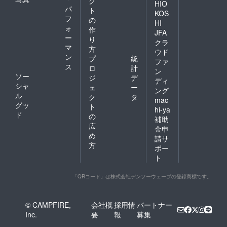
ク
HIO
パ
ト
KOS
フ
の
HI
ォ
作
JFA
ー
り
クラ
マ
方
ウド
ン
プ
統
ファ
ス
ロ
計
ン
ソー
ジ
デ
ディ
シャ
ェ
ー
ング
ル
ク
タ
mac
グッ
ト
hi-ya
ド
の
補助
広
金申
め
請サ
方
ポー
ト
「QRコード」は株式会社デンソーウェーブの登録商標です。
© CAMPFIRE,
会社概
採用情
パートナー
Inc.
要
報
募集