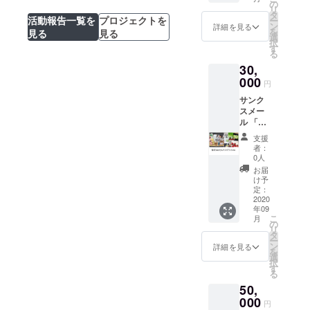
けしま
（1,500
の
リ
す」
円相
タ
活動報告一覧を
プロジェクトを
ー
「DOC
当） <
ン
詳細を見る
を
見る
見る
OREふ
商品内
選
択
くおか
容（予
す
る
商工会
定）>
30,
ショッ
プ」
000
DOCOR
円
（博多
Eの人気
サンク
駅前マ
商品
スメー
ルイ2
（おつ
ル 「福
階）の
まみ、
岡県商
特産品
お菓
支援
工会連
セット
子、ご
者：
合会よ
：
飯のお
0人
り、熱
3,000円
とも
お届
い感謝
相当の
等）
け予
のお礼
返礼品
定：
セット
メール
2020
〇福
年09
をお届
岡うま
例：The
こ
月
けしま
かもん
の
さ
リ
す」
パック
タ
Bar（ザ
ー
「DOC
A（DO
ン
・サ
詳細を見る
を
OREふ
CORE
選
バー）
択
くおか
）
す
（プ
る
商工会
DOCOR
レー
50,
ショッ
E人気商
ン、明
プ」
000
品の詰
太風
円