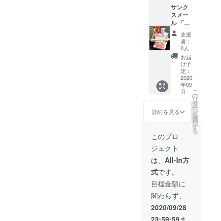
（博多
め合わ
味）、
サンク
駅前マ
せセッ
珈琲ま
スメー
ルイ2
トで
んじゅ
ル 「福
階）の
す。
う、の
岡県商
特産品
〇福岡
りあら
支援
工会連
セット
うまか
れ、等
者：
合会よ
：
もん
0人
※送
り、熱
9,000円
パック
付時期
お届
い感謝
相当の
B（DO
け予
等で内
のお礼
返礼品
定：
CORE
容は変
メール
2020
〇福
）
更にな
年09
をお届
岡うま
DOCOR
る場合
こ
月
けしま
かもん
の
E人気商
があり
リ
す」
パック
タ
品の詰
ます。
ー
「DOC
デラッ
ン
め合わ
詳細を見る
・本プ
を
OREふ
クスA
選
せセッ
ロジェ
択
くおか
（DOC
す
トで
クトの
る
商工会
ORE・
す。
このプロ
ホーム
ショッ
JA混
〇福岡
ページ
ジェクト
プ」
合）
うまか
に、ご
（博多
福
もん
は、
All-In方
支援い
駅前マ
岡の八
パック
ただい
式
です。
ルイ2
女茶の
C（DO
たあな
階）の
飲み比
CORE
目標金額に
たのお
特産品
べセッ
）
名前が
関わらず、
セット
トとそ
DOCOR
掲載さ
：
れに合
E人気商
2020/09/28
れま
15,000
うお菓
品の詰
す。
23:59:59
ま
円相当