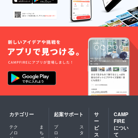
種類を
うまか
される
「備考
もん
「パッ
欄」に
パック
ク」の
ご記入
A」で送
種類を
くださ
付しま
「備考
い。
す。 ※
欄」に
ご記入
在庫と
ご記入
がない
の関係
くださ
場合に
で、一
い。
は、
部の商
ご記入
「福岡
品が変
がない
うまか
更にな
場合に
もん
る場合
は、
パック
があり
「福岡
デラッ
ます。
うまか
クスA」
※後日、
もん
で送付
配送さ
パック
しま
れま
スー
す。 ※
す。
パーデ
在庫と
ラック
の関係
スA」で
で、一
送付し
部の商
ます。
品が変
カテゴリー
起案サポート
サ
CAMP
※在庫と
更にな
ー
FIRE
の関係
る場合
テク
ま
プ
ス
ビ
につい
で、一
があり
ノロ
ち
ロ
タ
部の商
ます。
ス
て
品が変