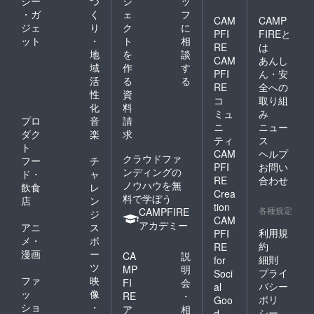
※後日、
ジー
づ
ジ
ッ
更にな
配送さ
・ガ
く
ェ
フ
CAM
CAMP
る場合
れま
ジェ
り
ク
に
があり
PFI
FIREと
す。
ット
・
ト
相
ます。
RE
は
地
を
談
※後日、
CAM
あんし
配送さ
域
作
す
PFI
ん・安
れま
活
る
る
RE
全への
す。
性
資
コ
取り組
化
料
ミュ
み
プロ
音
請
ニ
ニュー
ダク
楽
求
ティ
ス
ト
CAM
ヘルプ
クラウドファ
フー
チ
PFI
お問い
ンディングの
ド・
ャ
RE
合わせ
ノウハウを無
飲食
レ
Crea
料で学ぼう
店
ン
tion
各種規定
CAMPFIRE
ジ
CAM
アカデミー
アニ
ス
利用規
PFI
メ・
ポ
約
RE
漫画
ー
CA
説
細則
for
ツ
MP
明
プライ
Soci
ファ
映
FI
会
バシー
al
ッ
像
RE
・
ポリ
Goo
ショ
・
ア
相
シー
d