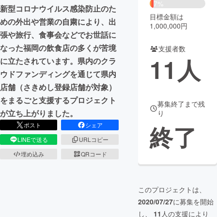
7%
新型コロナウイルス感染防止のた
目標金額は
まちづくり・地域活性化
めの外出や営業の自粛により、出
1,000,000円
張や旅行、食事会などでお世話に
なった福岡の飲食店の多くが苦境
CAMPFIRE for Social Good
CAMPFIRE Creation
支援者数
11
人
に立たされています。県内のクラ
CAMPFIREふるさと納税
machi-ya
コミュニティ
ウドファンディングを通じて県内
店舗（さきめし登録店舗が対象）
をまるごと支援するプロジェクト
募集終了まで残
が立ち上がりました。
り
終了
ポスト
シェア
LINEで送る
URLコピー
埋め込み
QRコード
このプロジェクトは、
2020/07/27
に募集を開始
し、
11
人の支援により