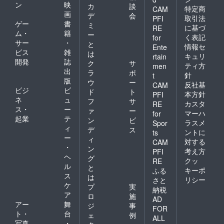
ン
映
カ
談
特定商
CAM
画
デ
会
取引法
PFI
ゲー
書
ミ
に基づ
RE
ム・
籍
ー
く表記
for
サー
・
と
情報セ
Ente
ビス
雑
は
キュリ
rtain
開発
誌
ク
サ
ティ方
men
出
ラ
ポ
針
t
版
ウ
ー
反社基
CAM
ビジ
ビ
ド
ト
本方針
PFI
ネ
ュ
フ
サ
カスタ
RE
ス・
ー
ァ
ー
マーハ
for
起業
テ
ン
ビ
ラスメ
Spor
ィ
デ
ス
ントに
ts
ー
ィ
対する
CAM
・
ン
考え方
PFI
ヘ
グ
クッ
RE
ル
と
キーポ
ふる
ス
は
リシー
さと
ケ
プ
実
納税
ア
ロ
施
AD
アー
舞
ジ
事
FOR
ト・
台
ェ
例
ALL
写真
・