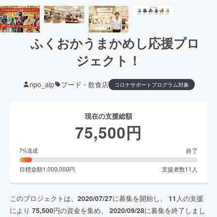
ふくおかうまかめし応援プロ
ジェクト！
npo_aip
フード・飲食店
コロナサポートプログラム対象
現在の支援総額
75,500
円
終了
7
%達成
目標金額
1,000,000
円
支援者数
11
人
このプロジェクトは、
2020/07/27
に募集を開始し、
11
人の支援
により
75,500
円の資金を集め、
2020/09/28
に募集を終了しまし