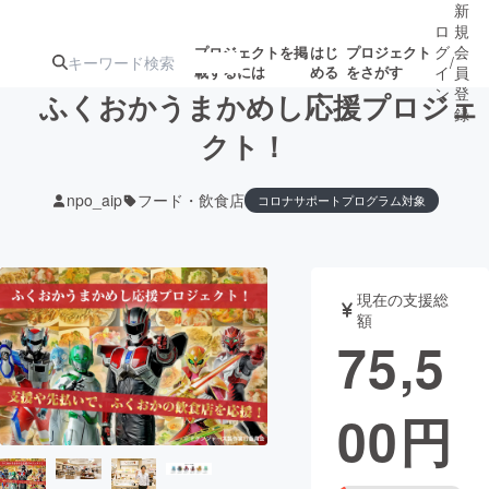
新
ロ
規
グ
会
プロジェクトを掲
はじ
プロジェクト
/
載するには
める
をさがす
イ
員
ン
登
ふくおかうまかめし応援プロジェ
録
クト！
人気のプロ
注目のリ
注目の新着プロ
募集終了が近いプ
もうすぐ公開
npo_aip
フード・飲食店
コロナサポートプログラム対象
ジェクト
ターン
ジェクト
ロジェクト
されます
アート・写真
音楽
現在の支援総
額
75,5
テクノロジー・ガジェット
ゲーム・サ
映像・映画
書籍・雑誌
00
円
ビジネス・起業
チャレンジ