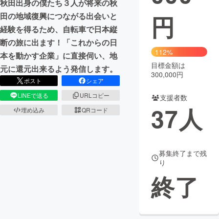
秋田出身の僕たち３人が将来の秋
円
田の地域復興につながる出会いと
まちづくり・地域活性化
経験を得るため、自転車で日本縦
断の旅に出ます！「これからの日
CAMPFIRE for Social Good
CAMPFIRE Creation
112%
本を動かす企業」に直接伺い、地
CAMPFIREふるさと納税
machi-ya
コミュニティ
目標金額は
元に還元出来るよう発信します。
300,000円
ポスト
シェア
LINEで送る
URLコピー
支援者数
37
人
埋め込み
QRコード
募集終了まで残
り
終了