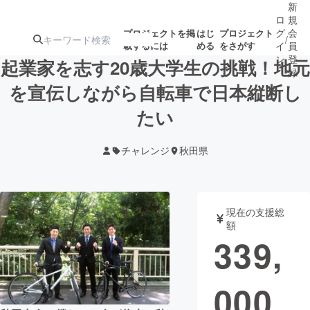
新
ロ
規
グ
会
プロジェクトを掲
はじ
プロジェクト
/
載するには
める
をさがす
イ
員
ン
登
起業家を志す20歳大学生の挑戦！地元
録
を宣伝しながら自転車で日本縦断し
たい
人気のプロ
注目のリ
注目の新着プロ
募集終了が近いプ
もうすぐ公開
ジェクト
ターン
ジェクト
ロジェクト
されます
チャレンジ
秋田県
アート・写真
音楽
現在の支援総
テクノロジー・ガジェット
ゲーム・サ
額
339,
映像・映画
書籍・雑誌
000
ビジネス・起業
チャレンジ