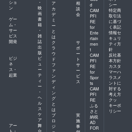
ショ
・
ア
相
シー
d
ン
映
カ
談
特定商
CAM
画
デ
会
取引法
PFI
ゲー
書
ミ
に基づ
RE
ム・
籍
ー
く表記
for
サー
・
と
情報セ
Ente
ビス
雑
は
キュリ
rtain
開発
誌
ク
サ
ティ方
men
出
ラ
ポ
針
t
版
ウ
ー
反社基
CAM
ビジ
ビ
ド
ト
本方針
PFI
ネ
ュ
フ
サ
カスタ
RE
ス・
ー
ァ
ー
マーハ
for
起業
テ
ン
ビ
ラスメ
Spor
ィ
デ
ス
ントに
ts
ー
ィ
対する
CAM
・
ン
考え方
PFI
ヘ
グ
クッ
RE
ル
と
キーポ
ふる
ス
は
リシー
さと
ケ
プ
実
納税
ア
ロ
施
AD
アー
舞
ジ
事
FOR
ト・
台
ェ
例