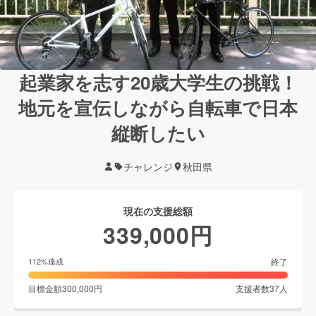
起業家を志す20歳大学生の挑戦！
地元を宣伝しながら自転車で日本
縦断したい
チャレンジ
秋田県
現在の支援総額
339,000
円
終了
112
%達成
目標金額
300,000
円
支援者数
37
人