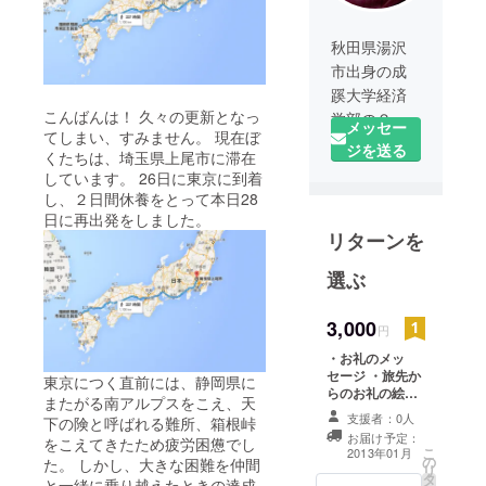
秋田県湯沢
市出身の成
蹊大学経済
こんばんは！ 久々の更新となっ
学部の２年
メッセー
てしまい、すみません。 現在ぼ
生です！
ジを送る
くたちは、埼玉県上尾市に滞在
将来は地元
しています。 26日に東京に到着
の役にたて
し、２日間休養をとって本日28
るような人
日に再出発をしました。
リターンを
材になっ
て、
選ぶ
恩返しがし
たいと考え
3,000
円
ています。
そのために
・お礼のメッ
セージ ・旅先か
今は東京で
東京につく直前には、静岡県に
らのお礼の絵は
またがる南アルプスをこえ、天
勉強中で
がき ・旅先での
支援者：0人
下の険と呼ばれる難所、箱根峠
地元宣伝オリジ
す！
お届け予定：
をこえてきたため疲労困憊でし
ナルグッズ（旗
こ
2013年01月
の
やTシャツ、旅先
た。 しかし、大きな困難を仲間
リ
タ
へのお土産）に
と一緒に乗り越えたときの達成