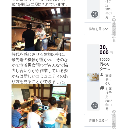
け予
蔵"を拠点に活動されています。
・横手
定：
市で開
2013
年01
催する
こ
月
達成記
の
リ
念パー
タ
ー
ティー
ン
詳細を見る
を
ご招待
選
択
（会費
す
る
は別途
30,
頂戴い
たしま
000
円
時代を感じさせる建物の中に、
す）
最先端の機器が置かれ、そのな
10000
円のリ
かで老若男女問わずみんなで協
ターン
力し合いながら作業している姿
品に加
支援
からは新しいコミュニティのあ
え、 ・
者：
り方を見ることができました。
地元の
0人
逸品稲
お届
庭うど
け予
ん（非
定：
常に珍
2013
年01
しい生
こ
月
麺と乾
の
リ
麺の
タ
ー
セット
ン
詳細を見る
を
で） ・
選
択
日本縦