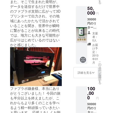
す
また、そこで生まれた発明が、
る
断中に
データを送信するだけで世界中
50,
見つけ
のファブラボ支部に広がって3D
た逸品
000
円
プリンターで出力され、その地
30000
域にあったかたちで活かされて
円のリ
いることを聞き、世界中が瞬時
ターン
に繋がることが出来るこの時代
品に加
支援
では、地方にも大きな可能性が
え、 ・
者：
地元の
広がりはじめているのではない
0人
逸品
かと感じました。
お届
純米大
け予
吟醸福
定：
小町
2013
年01
（2012
こ
月
年
の
リ
IWC（
タ
ー
イン
ン
詳細を見る
を
ターナ
選
択
ショナ
す
る
ル・ワ
100
イン・
ファブラボ鎌倉様、本当にあり
チャレ
,00
がとうございました！ 今回の旅
ンジ）
0
も半分以上を終えましたが、こ
円
の
れからもより多くのことを学べ
SAKE
50000
るよう精一杯頑張っていきたい
部門
円のリ
（日本
ターン
と思います。 応援よろしくお願