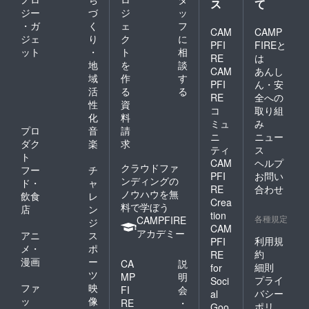
ス
て
ジー
づ
ジ
ッ
・ガ
く
ェ
フ
CAM
CAMP
ジェ
り
ク
に
PFI
FIREと
ット
・
ト
相
RE
は
地
を
談
CAM
あんし
域
作
す
PFI
ん・安
活
る
る
RE
全への
性
資
コ
取り組
化
料
ミュ
み
プロ
音
請
ニ
ニュー
ダク
楽
求
ティ
ス
ト
CAM
ヘルプ
クラウドファ
フー
チ
PFI
お問い
ンディングの
ド・
ャ
RE
合わせ
ノウハウを無
飲食
レ
Crea
料で学ぼう
店
ン
tion
各種規定
CAMPFIRE
ジ
CAM
アカデミー
アニ
ス
利用規
PFI
メ・
ポ
約
RE
漫画
ー
CA
説
細則
for
ツ
MP
明
プライ
Soci
ファ
映
FI
会
バシー
al
ッ
像
RE
・
ポリ
Goo