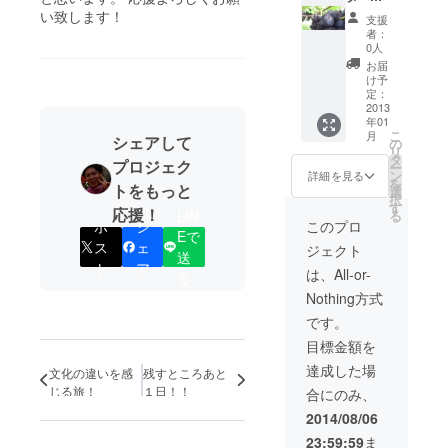
酒部
品に加
い致します！
支援
門）で
え、 ・
者：
チャン
旅先で
0人
ピオ
の活動
お届
ン・サ
を電話
け予
ケ（最
にて報
定：
優秀
告（※ご
2013
年01
賞）を
希望の
こ
月
受賞）
方の
シェアして
の
リ
み） ・
タ
プロジェク
ー
横手の
ン
詳細を見る
を
大沢ぶ
トをもっと
選
択
どう
す
応援！
LIN
る
（贈答
ポ
シ
このプロ
Eで
用） ・
ス
ェ
ジェクト
横手や
送
ト
ア
きそば
は、All-or-
る
セット
Nothing方式
です。
目標金額を
達成した場
文化の違いを感
残すところあと
じる旅！
１日！！
合にのみ、
2014/08/06
23:59:59
ま