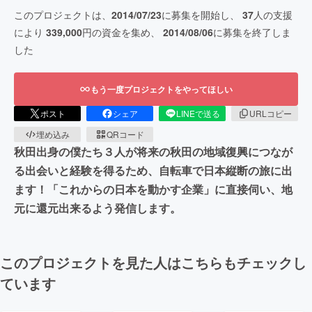
このプロジェクトは、
2014/07/23
に募集を開始し、
37
人の支援
により
339,000
円の資金を集め、
2014/08/06
に募集を終了しま
した
もう一度プロジェクトをやってほしい
ポスト
シェア
LINEで送る
URLコピー
埋め込み
QRコード
秋田出身の僕たち３人が将来の秋田の地域復興につなが
る出会いと経験を得るため、自転車で日本縦断の旅に出
ます！「これからの日本を動かす企業」に直接伺い、地
元に還元出来るよう発信します。
このプロジェクトを見た人はこちらもチェックし
ています