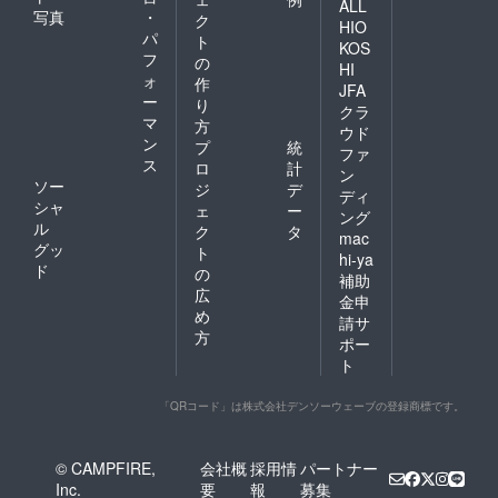
ALL
写真
・
ク
HIO
パ
ト
KOS
フ
の
HI
ォ
作
JFA
ー
り
クラ
マ
方
ウド
ン
プ
統
ファ
ス
ロ
計
ン
ソー
ジ
デ
ディ
シャ
ェ
ー
ング
ル
ク
タ
mac
グッ
ト
hi-ya
ド
の
補助
広
金申
め
請サ
方
ポー
ト
「QRコード」は株式会社デンソーウェーブの登録商標です。
© CAMPFIRE,
会社概
採用情
パートナー
Inc.
要
報
募集