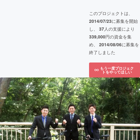
このプロジェクトは、
2014/07/23
に募集を開始
し、
37
人の支援により
339,000
円の資金を集
め、
2014/08/06
に募集を
終了しました
もう一度プロジェク
トをやってほしい