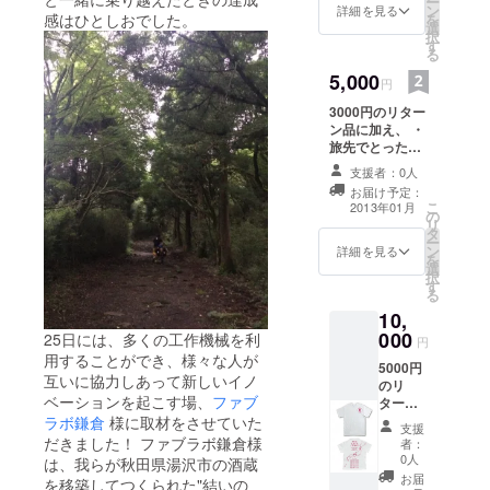
ー
ン
支援者様のお名
詳細を見る
を
感はひとしおでした。
選
前記載 ※ご希望
択
す
の方のみ
る
5,000
円
3000円のリター
ン品に加え、 ・
旅先でとった写
真のフォトブッ
支援者：0人
ク ※合計で60枚
お届け予定：
の写真で冊子を
こ
2013年01月
の
作成します。旅
リ
タ
先の風景や名
ー
ン
所、訪問企業、
詳細を見る
を
選
珍しいもの、食
択
す
べ物などを日ご
る
とに１枚選んで
10,
約30枚、もう30
000
25日には、多くの工作機械を利
枚は湯沢・横手
円
の写真をのせる
用することができ、様々な人が
5000円
予定です。 ・ま
互いに協力しあって新しいイノ
のリ
なび報告書 ※動
ベーションを起こす場、
ファブ
ターン
画やテキスト、
品に加
ラボ鎌倉
様に取材をさせていた
画像などデジタ
支援
え、 ・
だきました！ ファブラボ鎌倉様
ルデータでお送
者：
オリジ
0人
り致します。
は、我らが秋田県湯沢市の酒蔵
ナルT
お届
を移築してつくられた"結いの
シャツ