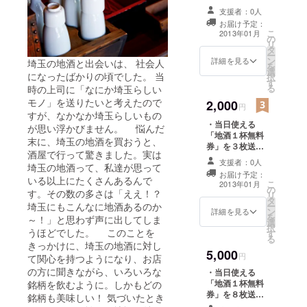
せて頂きます。
支援者：0人
・また、感謝の
お届け予定：
お礼メールを送
こ
2013年01月
の
らせて頂きま
リ
タ
す。
ー
ン
詳細を見る
埼玉の地酒と出会いは、 社会人
を
選
になったばかりの頃でした。 当
択
す
る
時の上司に「なにか埼玉らしい
モノ」を送りたいと考えたので
2,000
円
すが、なかなか埼玉らしいもの
・当日使える
が思い浮かびません。 悩んだ
「地酒１杯無料
末に、埼玉の地酒を買おうと、
券」を３枚送ら
酒屋で行って驚きました。実は
せて頂きます。
支援者：0人
埼玉の地酒って、私達が思って
・また、感謝の
お届け予定：
お礼メールを送
いる以上にたくさんあるんで
こ
2013年01月
の
らせて頂きま
す。その数の多さは「ええ！？
リ
タ
す。
ー
埼玉にもこんなに地酒あるのか
ン
詳細を見る
を
～！」と思わず声に出してしま
選
択
うほどでした。 このことを
す
る
きっかけに、埼玉の地酒に対し
5,000
円
て関心を持つようになり、お店
の方に聞きながら、いろいろな
・当日使える
「地酒１杯無料
銘柄を飲むように。しかもどの
券」を８枚送ら
銘柄も美味しい！ 気づいたとき
せて頂きます。