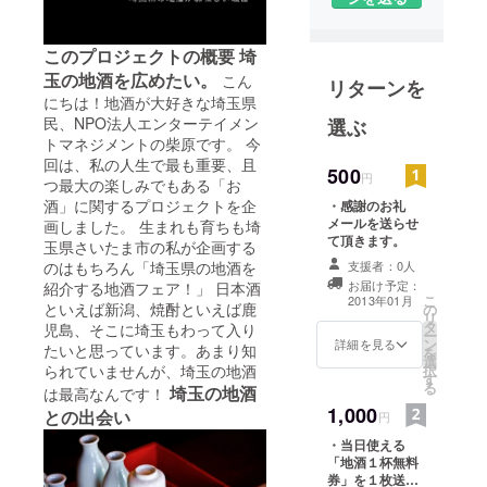
埼玉を盛り
上げるため
このプロジェクトの概要
埼
NPO法人を
玉の地酒を広めたい。
こん
リターンを
立ち上げて
にちは！地酒が大好きな埼玉県
活動中で
民、NPO法人エンターテイメン
選ぶ
す！
トマネジメントの柴原です。 今
回は、私の人生で最も重要、且
500
円
つ最大の楽しみでもある「お
酒」に関するプロジェクトを企
・感謝のお礼
メールを送らせ
画しました。 生まれも育ちも埼
て頂きます。
玉県さいたま市の私が企画する
支援者：0人
のはもちろん「埼玉県の地酒を
お届け予定：
紹介する地酒フェア！」 日本酒
こ
2013年01月
といえば新潟、焼酎といえば鹿
の
リ
タ
児島、そこに埼玉もわって入り
ー
ン
詳細を見る
たいと思っています。あまり知
を
選
択
られていませんが、埼玉の地酒
す
る
埼玉の地酒
は最高なんです！
1,000
との出会い
円
・当日使える
「地酒１杯無料
券」を１枚送ら