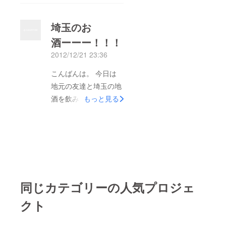
まって来ました。 日
にち ： ２月２３日
埼玉のお
（土）・２４日（日）
酒ーーー！！！
場所 ： 浦和駅東
2012/12/21 23:36
口駅前広場（PARCO
前） けやき広場での
こんばんは。 今日は
開催を目指してたので
地元の友達と埼玉の地
すが、 日程の都合や
酒を飲みに行ってきま
もっと見る
認可の関係で開催出来
した！！ 埼玉の地酒
ず、、 今回は浦和の
が多くおいてある、浦
PARCO前で行いま
和の「うりんぼう」
す。 けやき広場で開
に！！ ういりんぼう
催を期待されていた
いやーいっぱい飲みま
方々には大変申し訳あ
した。 浦和の世界鷹
りません。 もう支援
同じカテゴリーの人気プロジェ
から始まり、神亀、力
したのに、都合がつか
士、天仁、、、、、
クト
ない！けやき広場では
いやいや、やっぱりど
ないと行けない！とい
れも飲みやすいです