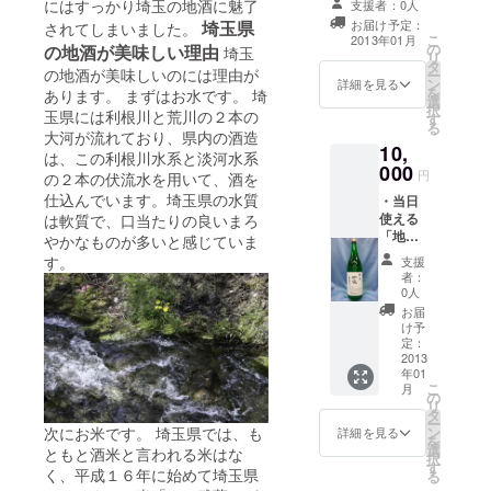
にはすっかり埼玉の地酒に魅了
支援者：0人
・また、感謝の
お届け予定：
埼玉県
されてしまいました。
お礼メールを送
こ
2013年01月
の
らせて頂きま
の地酒が美味しい理由
埼玉
リ
タ
す。
の地酒が美味しいのには理由が
ー
ン
詳細を見る
を
あります。 まずはお水です。 埼
選
択
玉県には利根川と荒川の２本の
す
る
大河が流れており、県内の酒造
10,
は、この利根川水系と淡河水系
000
円
の２本の伏流水を用いて、酒を
仕込んでいます。埼玉県の水質
・当日
使える
は軟質で、口当たりの良いまろ
「地酒
やかなものが多いと感じていま
１杯無
す。
支援
料券」
者：
を８枚
0人
に加
お届
え、柴
け予
原のお
定：
すすめ
2013
年01
の埼玉
こ
月
の地酒
の
リ
を１本
タ
ー
送らせ
次にお米です。 埼玉県では、も
ン
詳細を見る
を
て頂き
選
ともと酒米と言われる米はな
択
ます。
す
く、平成１６年に始めて埼玉県
る
（３０