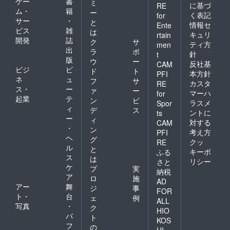
ゲー
書
ミ
に基づ
RE
ム・
籍
ー
く表記
for
サー
・
と
情報セ
Ente
ビス
雑
は
キュリ
rtain
開発
誌
ク
サ
ティ方
men
出
ラ
ポ
針
t
版
ウ
ー
反社基
CAM
ビジ
ビ
ド
ト
本方針
PFI
ネ
ュ
フ
サ
カスタ
RE
ス・
ー
ァ
ー
マーハ
for
起業
テ
ン
ビ
ラスメ
Spor
ィ
デ
ス
ントに
ts
ー
ィ
対する
CAM
・
ン
考え方
PFI
ヘ
グ
クッ
RE
ル
と
キーポ
ふる
ス
は
リシー
さと
ケ
プ
実
納税
ア
ロ
施
AD
アー
舞
ジ
事
FOR
ト・
台
ェ
例
ALL
写真
・
ク
HIO
パ
ト
KOS
フ
の
HI