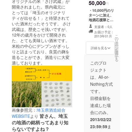
オリジナルの米「さけ武蔵」が
50,000
００円
円
開発されました。県内蔵元に
～５０
・10,000円のリ
００円
とっては「埼玉のオリジナリ
ターンに加え、
相当の
ティが出せる！」と待望されて
地酒応援隊とし
ものと
いた酒米だったそうです。 さけ
て、ポスターや
お考え
支援者：0人
武蔵は、歴史こそ浅いですが、
チラシにお名前
くださ
お届け予定：
を載せさせて頂
12年の歳月をかけて開発され
い。）
こ
2013年01月
の
きます。 ・ま
・ま
た、とても美味しい酒米です。
リ
タ
た、ご予約席と
た、感
ー
米粒の中心にデンプンがぎっし
ン
して、ゆっくり
詳細を見る
謝のお
を
りと詰まっており、良質の麹を
選
地酒を楽しめる
礼メー
択
造ることができ、酒造りに大変
す
スペースを確保
ルを送
る
させていただき
適しております。
このプロ
らせて
ます。
頂きま
ジェクト
す。
は、All-or-
Nothing方式
です。
目標金額を
達成した場
画像参照元：
埼玉県酒造組合
合にのみ、
皆さん、埼玉
WEBSITE
より
2013/02/22
の地酒の銘柄ってあまり知
23:59:59
ま
らないですよね？