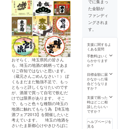
でに集まっ
た金額が
ファンディ
ングされま
す。
支援に関するよ
くある質問
手数料はいく
おそらく、埼玉県民の皆さん
らかかります
も、埼玉の地酒の銘柄ってあま
か？
りご存知ではないと思います。
目標金額に届
（蔵元さんごめんなさい！） ぼ
かなかった場
くもまだまだ勉強不足で、もっ
合どうなりま
ともっと詳しくなりたいのです
すか？
が、酒屋で買って自宅で飲むだ
支援で困った
けでは限界があります。 そこ
時はどこに相
で、もっと色々な種類の埼玉の
談したらいい
地酒に触れてもらう為 【埼玉地
ですか？
酒フェア2013】を開催したいと
考えています。 埼玉の地酒を
ヘルプページを
さいたま新都心けやきひろばに
見る