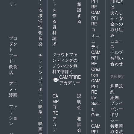
PFI
FIREと
ット
・
ト
相
RE
は
地
を
談
CAM
あんし
域
作
す
PFI
ん・安
活
る
る
RE
全への
性
資
コ
取り組
化
料
ミュ
み
プロ
音
請
ニ
ニュー
ダク
楽
求
ティ
ス
ト
CAM
ヘルプ
クラウドファ
フー
チ
PFI
お問い
ンディングの
ド・
ャ
RE
合わせ
ノウハウを無
飲食
レ
Crea
料で学ぼう
店
ン
tion
各種規定
CAMPFIRE
ジ
CAM
アカデミー
アニ
ス
利用規
PFI
メ・
ポ
約
RE
漫画
ー
CA
説
細則
for
ツ
MP
明
プライ
Soci
ファ
映
FI
会
バシー
al
ッ
像
RE
・
ポリ
Goo
ショ
・
ア
相
シー
d
ン
映
カ
談
特定商
CAM
画
デ
会
取引法
PFI