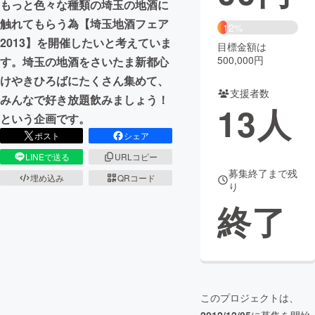
もっと色々な種類の埼玉の地酒に
触れてもらう為【埼玉地酒フェア
まちづくり・地域活性化
12%
2013】を開催したいと考えていま
目標金額は
500,000円
す。埼玉の地酒をさいたま新都心
CAMPFIRE for Social Good
CAMPFIRE Creation
けやきひろばにたくさん集めて、
CAMPFIREふるさと納税
machi-ya
コミュニティ
支援者数
みんなで好き放題飲みましょう！
13
人
という企画です。
ポスト
シェア
LINEで送る
URLコピー
募集終了まで残
埋め込み
QRコード
り
終了
このプロジェクトは、