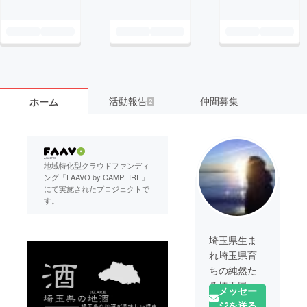
活動報告
仲間募集
ホーム
2
地域特化型クラウドファンディ
ング「FAAVO by CAMPFIRE」
にて実施されたプロジェクトで
す。
埼玉県生ま
れ埼玉県育
ちの純然た
る埼玉県民
メッセー
です！
ジを送る