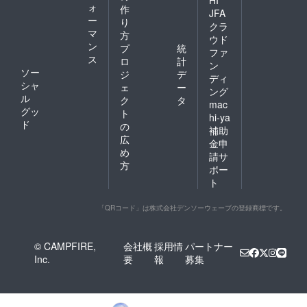
ォ
作
JFA
ー
り
クラ
マ
方
ウド
ン
プ
統
ファ
ス
ロ
計
ン
ソー
ジ
デ
ディ
シャ
ェ
ー
ング
ル
ク
タ
mac
グッ
ト
hi-ya
ド
の
補助
広
金申
め
請サ
方
ポー
ト
「QRコード」は株式会社デンソーウェーブの登録商標です。
© CAMPFIRE,
会社概
採用情
パートナー
Inc.
要
報
募集