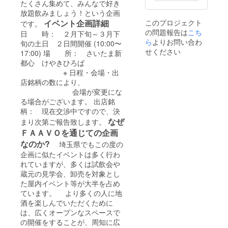
たくさん集めて、みんなで好き
放題飲みましょう！という企画
このプロジェクト
イベント企画詳細
です。
の問題報告は
こち
日 時： ２月下旬～３月下
ら
よりお問い合わ
旬の土日 ２日間開催 (10:00〜
せください
17:00) 場 所： さいたま新
都心 けやきひろば
※ 日程・会場・出
店銘柄の数により、
会場が変更にな
る場合がございます。 出店銘
柄： 現在交渉中ですので、決
なぜ
まり次第ご報告致します。
ＦＡＡＶＯを通じての企画
なのか?
埼玉県でもこの度の
企画に似たイベントは多く行わ
れていますが、多くは試飲会や
蔵元の見学会、卸売を対象とし
た屋内イベント等が大半を占め
ています。 より多くの人に地
酒を楽しんでいただくために
は、広くオープンなスペースで
の開催をすることが、周知に広