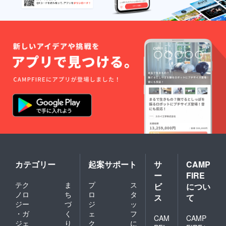
カテゴリー
起案サポート
サ
CAMP
ー
FIRE
テク
ま
プ
ス
ビ
につい
ノロ
ち
ロ
タ
ス
て
ジー
づ
ジ
ッ
・ガ
く
ェ
フ
CAM
CAMP
ジェ
り
ク
に