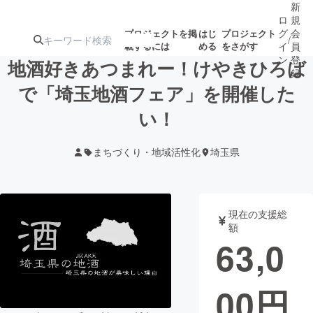
新
ロ
規
グ
会
プロジェクトを掲
はじ
プロジェクト
/
載するには
める
をさがす
イ
員
ン
登
地酒好きあつまれー！けやきひろば
録
で「埼玉地酒フェア」を開催した
い！
人気のプロ
注目のリ
注目の新着プロ
募集終了が近いプ
もうすぐ公開
ジェクト
ターン
ジェクト
ロジェクト
されます
まちづくり・地域活性化
埼玉県
アート・写真
音楽
現在の支援総
テクノロジー・ガジェット
ゲーム・サ
額
63,0
映像・映画
書籍・雑誌
00
円
ビジネス・起業
チャレンジ