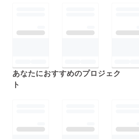
う方はお手数ですが、
ね。 最近、忘年会で
メールをいただけます
よく飲みにいく季節で
ようお願い致します。
すが、埼玉の地酒が出
支援していただいた額
てくるお店はちょっと
相当のお返しで対応さ
ひいきしてしまします
せていただきたいと思
ね。。。。 企画の方
います。 現在、上記
も先週、様々な関係各
の場所・日程で酒造
所と打ち合わせしてき
メーカーに交渉中で
ました！ 来週の水曜
あなたにおすすめのプロジェク
す！！ イベントまで
日にはある程度イベン
時間が迫って来ました
ト
トの確定が出来そうで
ので、急ピッチで
す！！！ また、決ま
す！！ ぜひ変わらぬ
り次第連絡致しま
ご支援をよろしくお願
す！！！
いいたします。