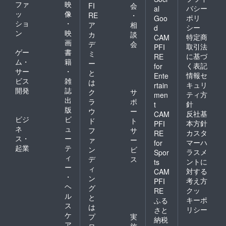
ファ
映
FI
会
バシー
al
ッ
像
RE
・
ポリ
Goo
ショ
・
ア
相
シー
d
ン
映
カ
談
特定商
CAM
画
デ
会
取引法
PFI
ゲー
書
ミ
に基づ
RE
ム・
籍
ー
く表記
for
サー
・
と
情報セ
Ente
ビス
雑
は
キュリ
rtain
開発
誌
ク
サ
ティ方
men
出
ラ
ポ
針
t
版
ウ
ー
反社基
CAM
ビジ
ビ
ド
ト
本方針
PFI
ネ
ュ
フ
サ
カスタ
RE
ス・
ー
ァ
ー
マーハ
for
起業
テ
ン
ビ
ラスメ
Spor
ィ
デ
ス
ントに
ts
ー
ィ
対する
CAM
・
ン
考え方
PFI
ヘ
グ
クッ
RE
ル
と
キーポ
ふる
ス
は
リシー
さと
ケ
プ
実
納税
ア
ロ
施