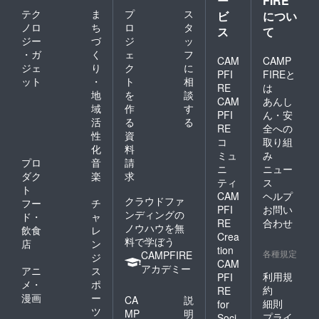
ー
FIRE
テク
ま
プ
ス
ビ
につい
ノロ
ち
ロ
タ
ス
て
ジー
づ
ジ
ッ
・ガ
く
ェ
フ
CAM
CAMP
ジェ
り
ク
に
PFI
FIREと
ット
・
ト
相
RE
は
地
を
談
CAM
あんし
域
作
す
PFI
ん・安
活
る
る
RE
全への
性
資
コ
取り組
化
料
ミュ
み
プロ
音
請
ニ
ニュー
ダク
楽
求
ティ
ス
ト
CAM
ヘルプ
クラウドファ
フー
チ
PFI
お問い
ンディングの
ド・
ャ
RE
合わせ
ノウハウを無
飲食
レ
Crea
料で学ぼう
店
ン
tion
各種規定
CAMPFIRE
ジ
CAM
アカデミー
アニ
ス
利用規
PFI
メ・
ポ
約
RE
漫画
ー
CA
説
細則
for
ツ
MP
明
プライ
Soci