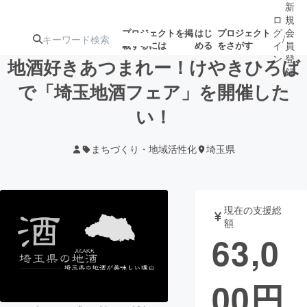
新
ロ
規
グ
会
プロジェクトを掲
はじ
プロジェクト
/
載するには
める
をさがす
イ
員
ン
登
地酒好きあつまれー！けやきひろば
録
で「埼玉地酒フェア」を開催した
い！
人気のプロ
注目のリ
注目の新着プロ
募集終了が近いプ
もうすぐ公開
ジェクト
ターン
ジェクト
ロジェクト
されます
まちづくり・地域活性化
埼玉県
アート・写真
音楽
現在の支援総
テクノロジー・ガジェット
ゲーム・サ
額
63,0
映像・映画
書籍・雑誌
00
円
ビジネス・起業
チャレンジ