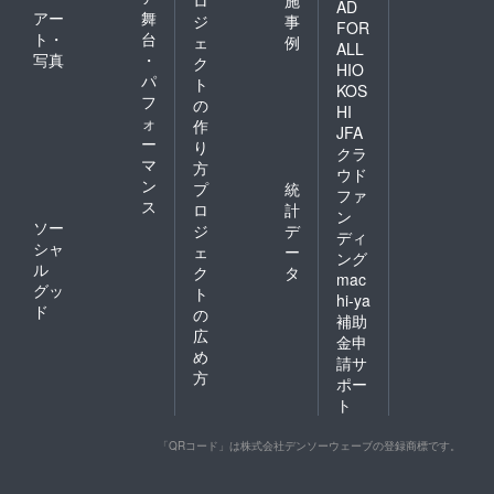
AD
アー
舞
ジ
事
FOR
ト・
台
ェ
例
ALL
写真
・
ク
HIO
パ
ト
KOS
フ
の
HI
ォ
作
JFA
ー
り
クラ
マ
方
ウド
ン
プ
統
ファ
ス
ロ
計
ン
ソー
ジ
デ
ディ
シャ
ェ
ー
ング
ル
ク
タ
mac
グッ
ト
hi-ya
ド
の
補助
広
金申
め
請サ
方
ポー
ト
「QRコード」は株式会社デンソーウェーブの登録商標です。