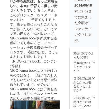
トのデザインに
いが手を組めば、もっと素晴ら
なるため、手直
2014/08/18
しい、本当に子育てに優しい街
ししながら作成
づくりをしていける！
と考え、
23:59:59
ま
させていただき
このプロジェクトをスタートさ
ます）
でに集まっ
せました。 「子育てをする上
た金額が
で、鎌ヶ谷市にもっとこんなも
ファンディ
のがあったらいいな」というマ
マ達の声をきちんと吸い上げ、
ングされま
NICO-kama bookを作成する過
す。
程の中でも市の方とコミュニ
ケーションを図る機会を作って
いきます。 応援のほど、どうぞ
支援に関するよ
よろしくお願いします！
くある質問
【NICO-kama book】コンテン
手数料はいく
ツ詳細
らかかります
NICO-kama bookはママだけの
か？
ものではなく、【親子で楽しん
目標金額に届
でもらいたい】という想いが込
かなかった場
められています。そのため、
合どうなりま
NICO-kama bookには子供も楽
すか？
しめる「オリジナルストーリー
支援で困った
のぬりえ絵本を掲載予定です。
時はどこに相
談したらいい