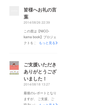
皆様へお礼の言
葉
2014/08/26 22:39
この度は【NICO-
kama book】プロジェ
クトをご支援いただき
もっと見る
ありがとうございまし
た。 残念ながら達成
することはできません
ご支援いただき
でした。 ですが、プ
ありがとうござ
ロジェクトはゆっくり
いました！
としたペースにはなり
ますが進めていきま
2014/08/18 13:27
す。 子育てや仕事を
最後のレポートとなり
しながらの作業は思っ
ますが、 ご支援、ご
たように進まずに自分
協力いただいた方々へ
もっと見る