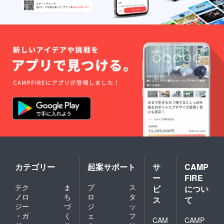
カテゴリー
起案サポート
サ
CAMP
ー
FIRE
テク
ま
プ
ス
ビ
につい
ノロ
ち
ロ
タ
ス
て
ジー
づ
ジ
ッ
・ガ
く
ェ
フ
CAM
CAMP