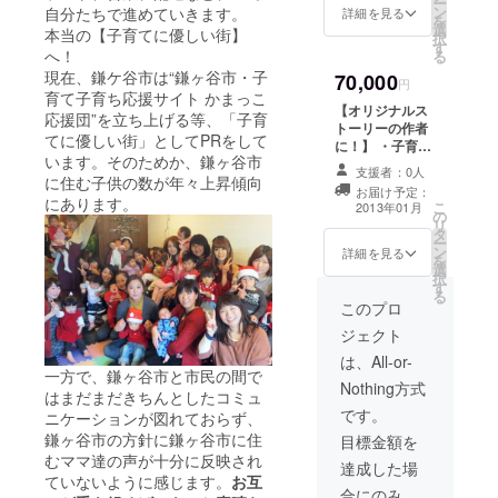
ー
ン
自分たちで進めていきます。
kama book１
詳細を見る
を
選
ページを使って
本当の【子育てに優しい街】
択
す
広告記事を書か
へ！
る
せて頂きます。
現在、鎌ケ谷市は“鎌ヶ谷市・子
70,000
円
育て子育ち応援サイト かまっこ
【オリジナルス
応援団”を立ち上げる等、「子育
トーリーの作者
てに優しい街」としてPRをして
に！】 ・子育て
います。そのためか、鎌ヶ谷市
応援隊アイル
支援者：0人
に住む子供の数が年々上昇傾向
ゴーより感謝の
お届け予定：
メール ・出来上
にあります。
こ
2013年01月
の
がったNICO-
リ
タ
kama book5冊
ー
ン
お渡し ・サポー
詳細を見る
を
選
ターとして、ア
択
す
イルゴー
る
HP&NICO-
このプロ
kama bookにお
ジェクト
名前（団体）を
記載 ・あなたが
は、All-or-
一方で、鎌ヶ谷市と市民の間で
考えたストー
Nothing方式
リーを元に、次
はまだまだきちんとしたコミュ
回以降のぬりえ
です。
ニケーションが図れておらず、
絵本として作成
鎌ヶ谷市の方針に鎌ヶ谷市に住
目標金額を
させていただき
むママ達の声が十分に反映され
ます。（ぬりえ
達成した場
ていないように感じます。
お互
やアルファベッ
合にのみ、