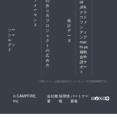
の
HI
ォ
作
JFA
ー
り
クラ
マ
方
ウド
ン
プ
統
ファ
ス
ロ
計
ン
ソー
ジ
デ
ディ
シャ
ェ
ー
ング
ル
ク
タ
mac
グッ
ト
hi-ya
ド
の
補助
広
金申
め
請サ
方
ポー
ト
「QRコード」は株式会社デンソーウェーブの登録商標です。
© CAMPFIRE,
会社概
採用情
パートナー
Inc.
要
報
募集