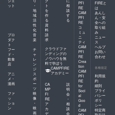
ジェ
り
ク
に
PFI
FIREと
ット
・
ト
相
RE
は
地
を
談
CAM
あんし
域
作
す
PFI
ん・安
活
る
る
RE
全への
性
資
コ
取り組
化
料
ミュ
み
プロ
音
請
ニ
ニュー
ダク
楽
求
ティ
ス
ト
CAM
ヘルプ
クラウドファ
フー
チ
PFI
お問い
ンディングの
ド・
ャ
RE
合わせ
ノウハウを無
飲食
レ
Crea
料で学ぼう
店
ン
tion
各種規定
CAMPFIRE
ジ
CAM
アカデミー
アニ
ス
利用規
PFI
メ・
ポ
約
RE
漫画
ー
CA
説
細則
for
ツ
MP
明
プライ
Soci
ファ
映
FI
会
バシー
al
ッ
像
RE
・
ポリ
Goo
ショ
・
ア
相
シー
d
ン
映
カ
談
特定商
CAM
画
デ
会
取引法
PFI