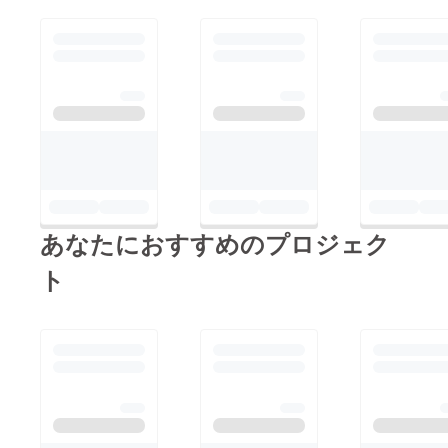
ことはパワーがいるの
切なページです。 今
にご支援いただけれ
です。 皆様からいた
回、1万円、2万円、5
ば、泣いて喜びます！
だいた応援を力に変
万円で支援して下さっ
子育て応援隊アイル
え、頑張ります！ 今
た方はこちらのページ
ゴーのFBページ、ま
後も応援の程、どうぞ
にてお名前か団体名
たはBLOGからきちん
宜しくお願い致しま
（会社名など）を掲載
と完成の際にはご報告
す。 NICO-kama
させていただく予定で
させていただきたいと
sutaff一同
す。 あと残り2日を切
思っております。 ぜ
りました！！ 最後ま
ひ今後も応援していた
で宜しくお願い致しま
だければ幸いです。
あなたにおすすめのプロジェク
す！！
最後にもう一度・・・
ト
暖かいメッセージ、そ
してご支援をどうもあ
りがとうございまし
た！！ 子育て応援隊I'll
go（アイルゴー） FB
ページ BLOG