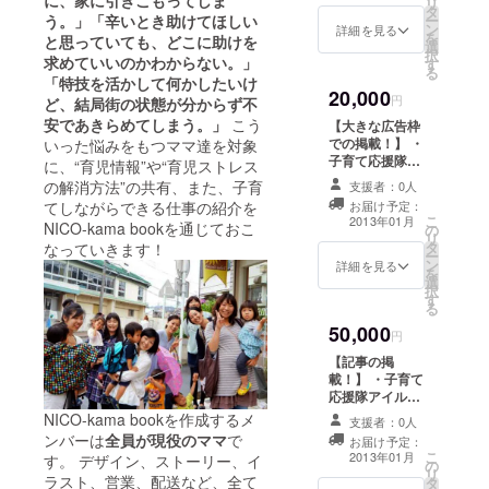
に、家に引きこもってしま
リ
です。
タ
お渡し ・NICO-
ー
う。」「辛いとき助けてほしい
ン
kama book内に
詳細を見る
を
と思っていても、どこに助けを
選
て、4.5cm×6cm
択
求めていいのかわからない。」
す
の枠でお名前や
る
団体について掲
「特技を活かして何かしたいけ
20,000
載させていただ
円
ど、結局街の状態が分からず不
きます。
安であきらめてしまう。」
こう
【大きな広告枠
での掲載！】 ・
いった悩みをもつママ達を対象
子育て応援隊ア
に、“育児情報”や“育児ストレス
イルゴーより感
の解消方法”の共有、また、子育
支援者：0人
謝のメール ・出
お届け予定：
てしながらできる仕事の紹介を
来上がった
こ
2013年01月
NICO-kama bookを通じておこ
の
NICO-kama
リ
タ
book5冊お渡し
なっていきます！
ー
ン
・NICO-kama
詳細を見る
を
選
book内にて、９
択
す
cm×13cmの枠
る
でお名前や団体
50,000
について掲載さ
円
せて頂きます。
【記事の掲
載！】 ・子育て
応援隊アイル
ゴーより感謝の
NICO-kama bookを作成するメ
支援者：0人
メール ・出来上
ンバーは
全員が現役のママ
で
お届け予定：
がったNICO-
こ
2013年01月
す。 デザイン、ストーリー、イ
の
kama book5冊
リ
ラスト、営業、配送など、全て
タ
お渡し ・NICO-