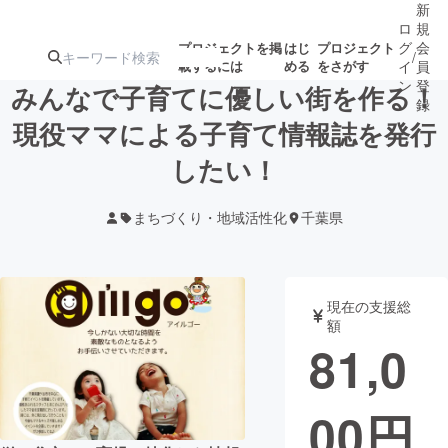
新
ロ
規
グ
会
プロジェクトを掲
はじ
プロジェクト
/
載するには
める
をさがす
イ
員
ン
登
みんなで子育てに優しい街を作る！
録
現役ママによる子育て情報誌を発行
したい！
人気のプロ
注目のリ
注目の新着プロ
募集終了が近いプ
もうすぐ公開
ジェクト
ターン
ジェクト
ロジェクト
されます
まちづくり・地域活性化
千葉県
アート・写真
音楽
現在の支援総
テクノロジー・ガジェット
ゲーム・サ
額
81,0
映像・映画
書籍・雑誌
00
円
ビジネス・起業
チャレンジ