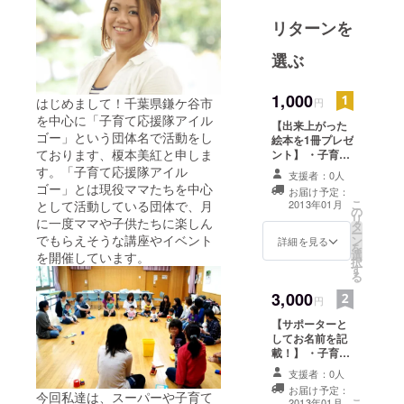
リターンを
選ぶ
1,000
はじめまして！千葉県鎌ケ谷市
円
を中心に「子育て応援隊アイル
【出来上がった
ゴー」という団体名で活動をし
絵本を1冊プレゼ
ております、榎本美紅と申しま
ント】 ・子育て
応援隊アイル
す。「子育て応援隊アイル
支援者：0人
ゴーより感謝の
ゴー」とは現役ママたちを中心
お届け予定：
メール ・出来上
こ
として活動している団体で、月
2013年01月
の
がったNICO-
リ
に一度ママや子供たちに楽しん
タ
kama book１冊
ー
でもらえそうな講座やイベント
ン
を感謝を込めて
詳細を見る
を
選
お渡しさせてい
を開催しています。
択
す
ただきます。
る
3,000
円
【サポーターと
してお名前を記
載！】 ・子育て
応援隊アイル
支援者：0人
ゴーより感謝の
お届け予定：
メール ・出来上
今回私達は、スーパーや子育て
こ
2013年01月