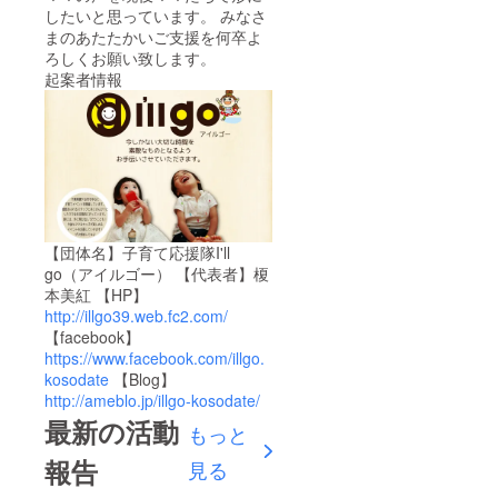
したいと思っています。 みなさ
まのあたたかいご支援を何卒よ
ろしくお願い致します。
起案者情報
【団体名】子育て応援隊I'll
go（アイルゴー） 【代表者】榎
本美紅 【HP】
http://illgo39.web.fc2.com/
【facebook】
https://www.facebook.com/illgo.
kosodate
【Blog】
http://ameblo.jp/illgo-kosodate/
最新の活動
もっと
報告
見る