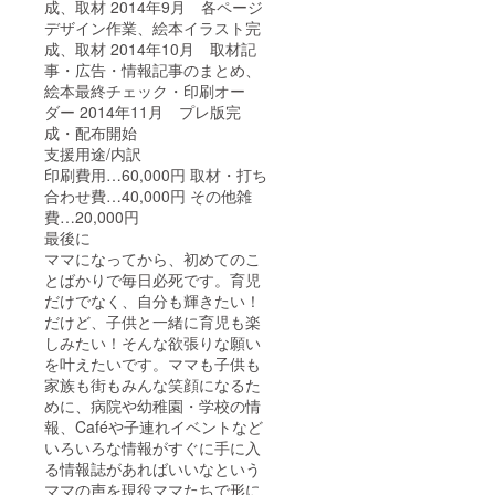
成、取材 2014年9月 各ページ
デザイン作業、絵本イラスト完
成、取材 2014年10月 取材記
事・広告・情報記事のまとめ、
絵本最終チェック・印刷オー
ダー 2014年11月 プレ版完
成・配布開始
支援用途/内訳
印刷費用…60,000円 取材・打ち
合わせ費…40,000円 その他雑
費…20,000円
最後に
ママになってから、初めてのこ
とばかりで毎日必死です。育児
だけでなく、自分も輝きたい！
だけど、子供と一緒に育児も楽
しみたい！そんな欲張りな願い
を叶えたいです。ママも子供も
家族も街もみんな笑顔になるた
めに、病院や幼稚園・学校の情
報、Caféや子連れイベントなど
いろいろな情報がすぐに手に入
る情報誌があればいいなという
ママの声を現役ママたちで形に