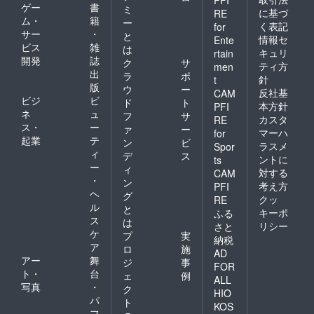
ゲー
書
ミ
に基づ
RE
ム・
籍
ー
く表記
for
サー
・
と
情報セ
Ente
ビス
雑
は
キュリ
rtain
開発
誌
ク
サ
ティ方
men
出
ラ
ポ
針
t
版
ウ
ー
反社基
CAM
ビジ
ビ
ド
ト
本方針
PFI
ネ
ュ
フ
サ
カスタ
RE
ス・
ー
ァ
ー
マーハ
for
起業
テ
ン
ビ
ラスメ
Spor
ィ
デ
ス
ントに
ts
ー
ィ
対する
CAM
・
ン
考え方
PFI
ヘ
グ
クッ
RE
ル
と
キーポ
ふる
ス
は
リシー
さと
ケ
プ
実
納税
ア
ロ
施
AD
アー
舞
ジ
事
FOR
ト・
台
ェ
例
ALL
写真
・
ク
HIO
パ
ト
KOS
フ