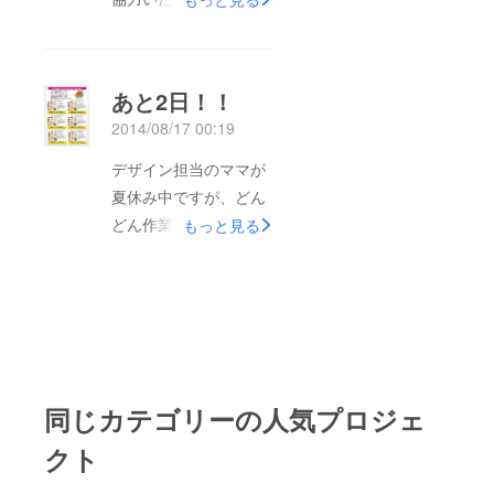
自身ももどかしい思い
お名前を載せるページ
をすることもありま
です。 たくさんのお
す。 今回達成はでき
名前が載ることに嬉し
なかったですが、
あと2日！！
さを感じております。
faavoを通して暖かい
2014/08/17 00:19
最後に。。。 この
お言葉をいただいた
Faavoを通じて、たく
デザイン担当のママが
り、ご支援いただいた
さんの方から暖かい
夏休み中ですが、どん
り、本を楽しみにして
メッセージや応援をい
どん作業してくれてい
もっと見る
いるよという声をいた
ただくことができて、
ます。 またひとつ新
だくことができ、ス
頑張る活力となってお
しいページが出来上が
タッフ一同とても嬉し
ります。 私たちは子
りました！ 広告ペー
かったです。 本当に
育てをしている普通の
ジです。 NICO-kama
ありがとうございまし
主婦であり、子供や家
bookを発行していくた
た！！ このやる気を
庭が1番大切であるべ
めに必要なページであ
力に変えて頑張ってお
同じカテゴリーの人気プロジェ
きと考えています。
り、ママたちなど子育
りますが、本を作成す
なのでゆっくりの作業
てをする読者にとって
クト
るには時間と費用がか
であり、形にしていく
必要な情報源である大
かります。 変わらず