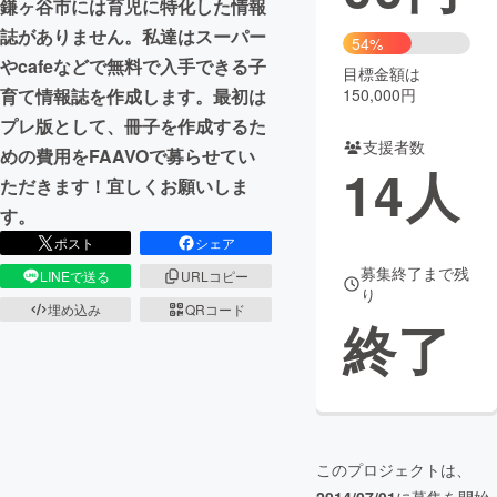
鎌ヶ谷市には育児に特化した情報
誌がありません。私達はスーパー
まちづくり・地域活性化
54%
やcafeなどで無料で入手できる子
目標金額は
150,000円
育て情報誌を作成します。最初は
CAMPFIRE for Social Good
CAMPFIRE Creation
プレ版として、冊子を作成するた
CAMPFIREふるさと納税
machi-ya
コミュニティ
支援者数
めの費用をFAAVOで募らせてい
14
人
ただきます！宜しくお願いしま
す。
ポスト
シェア
募集終了まで残
LINEで送る
URLコピー
り
埋め込み
QRコード
終了
このプロジェクトは、