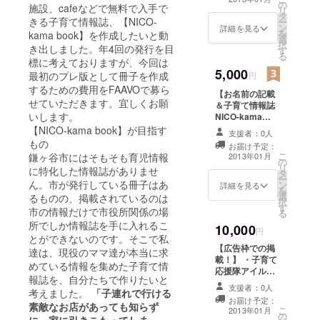
の
がったNICO-
施設、cafeなどで無料で入手で
リ
タ
kama book３冊
きる子育て情報誌、【NICO-
ー
ン
を感謝を込めて
詳細を見る
を
kama book】を作成したいと動
選
お渡しさせてい
択
き出しました。年4回の発行を目
す
ただきます。 ・
る
標に考えておりますが、今回は
サポーターとし
5,000
てお名前をアイ
最初のプレ版として冊子を作成
円
ルゴーHP＆
するための費用をFAAVOで募ら
【お名前の記載
NICO-kama
せていただきます。宜しくお願
＆子育て情報誌
bookに掲載させ
いします。
NICO-kama
ていただきま
book5冊プレゼ
【NICO-kama book】が目指す
す。 ※お名前の
支援者：0人
ント！】 ・子育
印字を希望され
もの
お届け予定：
て応援隊アイル
ない方はしない
こ
2013年01月
鎌ヶ谷市にはそもそも育児情報
の
ゴーより感謝の
ことも可能で
リ
に特化した情報誌がありませ
タ
メール ・出来上
す。
ー
ん。市が発行している冊子はあ
ン
がったNICO-
詳細を見る
を
選
kama book5冊
るものの、掲載されているのは
択
す
お渡し ・サポー
市の情報だけで市役所関係の場
る
ターとしてお名
所でしか情報誌を手に入れるこ
10,000
前をアイルゴー
円
とができないのです。そこで私
HP＆NICO-
【広告枠での掲
達は、現役のママ達が本当に求
kama bookに掲
載！】 ・子育て
載させていただ
めている情報を集めた子育て情
応援隊アイル
きます。 ※お名
報誌を、自分たちで作りたいと
ゴーより感謝の
前の印字を希望
支援者：0人
考えました。
「子連れで行ける
メール ・出来上
されない方はし
お届け予定：
がったNICO-
素敵なお店があっても知らず
こ
ないことも可能
2013年01月
の
kama book5冊