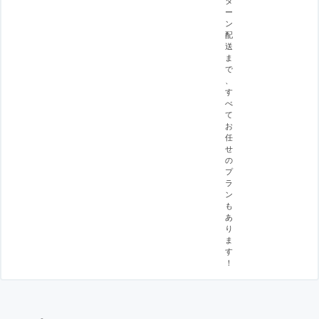
ー
ン
配
送
ま
で
、
す
べ
て
お
任
せ
の
プ
ラ
ン
も
あ
り
ま
す
！