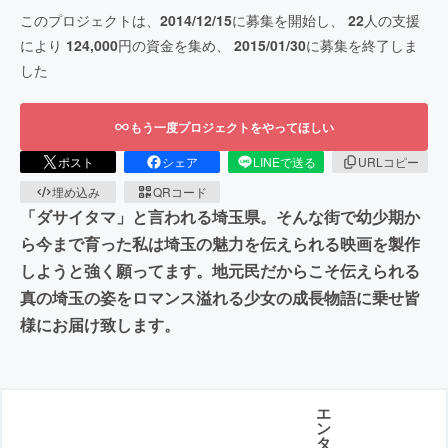
このプロジェクトは、
2014/12/15
に募集を開始し、
22
人の支援
により
124,000
円の資金を集め、
2015/01/30
に募集を終了しま
した
もう一度プロジェクトをやってほしい
ポスト
シェア
LINEで送る
URLコピー
埋め込み
QRコード
「ダサイタマ」と言われる埼玉県。そんな街で幼少期か
ら今まで育った私は埼玉の魅力を伝えられる映画を製作
しようと強く願ってます。地元民だからこそ伝えられる
真の埼玉の姿をロマンス溢れる少女の成長物語に乗せ皆
様にお届け致します。
エ
ン
タ