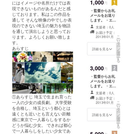
1,000
にはイメージや名所だけでは表
円
現できないものがあるんだと感
・監督からお礼
じております。私はこの作品を
メールをお送り
通して そんな映像の中でしか表
します。 ・エン
ドクレジットに
現のできない埼玉の魅力を物語
支援者：0人
お名前を記載い
を通して演出しようと思ってお
お届け予定：
たします。
ります。よろしくお願い致しま
こ
2013年01月
の
リ
す。
タ
ー
あらすじ
ン
詳細を見る
を
選
択
す
る
3,000
円
・監督からお礼
メールをお送り
します。 ・エン
ドクレジットに
支援者：0人
お名前を記載い
①あらすじ 埼玉で生まれ育った
お届け予定：
たします。 ・撮
一人の少女の成長劇。 大学受験
こ
2013年01月
の
影場所のブロマ
リ
を合格し、埼玉という都心とは
タ
イド写真をセッ
ー
遠くとも近いとも言えない距離
ン
トでお送りしま
詳細を見る
を
感に東京で一人暮らしをするか
選
す。 ・パッケー
択
す
ジ有り完成品
どうか悩む少女。 できれば都心
る
DVDをスタッ
で一人暮らしをしたい少女であ
フ・キャストの