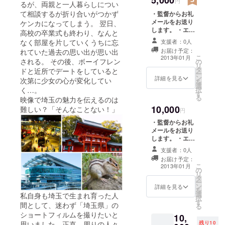
5,000
円
るが、両親と一人暮らしについ
サイン入りでお
て相談するが折り合いがつかず
・監督からお礼
送りします。
メールをお送り
ケンカになってしまう。 翌日、
します。 ・エン
高校の卒業式も終わり、なんと
ドクレジットに
なく部屋を片していくうちに忘
支援者：0人
お名前を記載い
お届け予定：
れていた過去の思い出が思い出
たします。 ・撮
こ
2013年01月
される。 その後、ボーイフレン
の
影場所のブロマ
リ
タ
イド写真をセッ
ドと近所でデートをしていると
ー
ン
トでお送りしま
詳細を見る
次第に少女の心が変化してい
を
選
す。 ・サウンド
く…。
択
す
トラックCDをお
る
映像で埼玉の魅力を伝えるのは
送りします。 ・
10,000
難しい？「そんなことない！」
パッケージ有り
円
完成品DVDをス
・監督からお礼
タッフ・キャス
メールをお送り
トのサイン入り
します。 ・エン
でお送りしま
ドクレジットに
す。
支援者：0人
お名前を記載い
お届け予定：
たします。 ・
こ
2013年01月
の
パッケージ有り
リ
タ
完成品DVDをス
ー
ン
タッフ・キャス
詳細を見る
を
選
トのサイン入り
私自身も埼玉で生まれ育った人
択
す
でお送りしま
間として、迷わず「埼玉県」の
る
す。 ・サウンド
ショートフィルムを撮りたいと
10,
トラックCDをお
思いました。正直、周りの人々
残り10