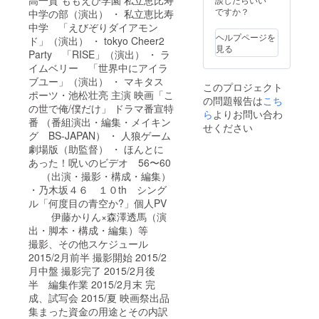
ですか？
中学の部（演出） ・ 私立恵比寿
中学 「えびぞりダイアモン
ヘルプページを
ド」（演出） ・ tokyo Cheer2
見る
Party 「RISE」（演出） ・ ラ
イムベリー 「世界中にアイラ
ブユー」（演出） ・ マキタス
このプロジェクト
ポーツ・池松壮亮 主演 映画「こ
の問題報告は
こち
の世で俺/僕だけ」 ドラマ番宣特
ら
よりお問い合わ
番 （番組演出・編集・メイキン
せください
グ BS-JAPAN） ・ 人狼ゲーム
劇場版（助監督） ・ ほんとに
あった！呪いのビデオ 56〜60
（出演・撮影・構成・編集）
・乃木坂４６ １０th シング
ル「何度目の青空か?」個人PV
伊藤かりん×森澤透馬（演
出・脚本・構成・編集）等
撮影、その他スケジュール
2015/2月前半 撮影開始 2015/2
月中盤 撮影完了 2015/2月後
半 編集作業 2015/2月末 完
成、試写会 2015/夏 映画祭出品
集まった資金の用途とその内訳