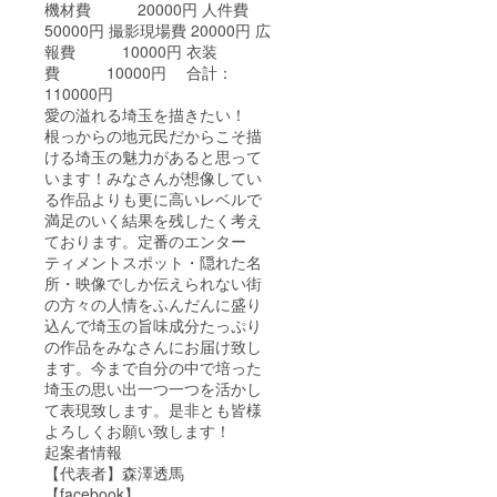
機材費 20000円 人件費
50000円 撮影現場費 20000円 広
報費 10000円 衣装
費 10000円 合計：
110000円
愛の溢れる埼玉を描きたい！
根っからの地元民だからこそ描
ける埼玉の魅力があると思って
います！みなさんが想像してい
る作品よりも更に高いレベルで
満足のいく結果を残したく考え
ております。定番のエンター
ティメントスポット・隠れた名
所・映像でしか伝えられない街
の方々の人情をふんだんに盛り
込んで埼玉の旨味成分たっぷり
の作品をみなさんにお届け致し
ます。今まで自分の中で培った
埼玉の思い出一つ一つを活かし
て表現致します。是非とも皆様
よろしくお願い致します！
起案者情報
【代表者】森澤透馬
【facebook】