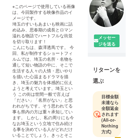
※このページで使用している画像
は、今回製作する映像作品のイ
メージです。
埼玉のすいもあまいも映画に詰
め込み、思春期の成長とロマン
溢れる物語でハートフルな街並
メッセー
を切り取ります！
ジを送る
こんにちは、森澤透馬です。 今
回、私が制作するショートフィ
ルムでは、埼玉の名所・名物を
通して短い物語の中に、そこで
リターンを
生活する人々の人情・思いやり
を描いた心温まるドラマを描
選ぶ
き、埼玉の魅力を体感的に伝え
ようと考えています。埼玉とい
う この街は世間一般で言えば
目標金額
「ださい」「名所がない」と思
未達なら
われがちです。そう思われてる
全額返金
事も県内の方は重々承知してい
されます
ます。 しかし、私の周りにも今
(All-or-
なお埼玉という立地で住み続け
Nothing
る事を決めている人がどれだけ
方式)
いることでしょう。きっとそこ