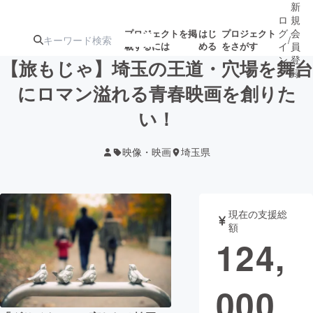
新
ロ
規
グ
会
プロジェクトを掲
はじ
プロジェクト
/
載するには
める
をさがす
イ
員
ン
登
【旅もじゃ】埼玉の王道・穴場を舞台
録
にロマン溢れる青春映画を創りた
い！
人気のプロ
注目のリ
注目の新着プロ
募集終了が近いプ
もうすぐ公開
ジェクト
ターン
ジェクト
ロジェクト
されます
映像・映画
埼玉県
アート・写真
音楽
現在の支援総
テクノロジー・ガジェット
ゲーム・サ
額
124,
映像・映画
書籍・雑誌
000
ビジネス・起業
チャレンジ