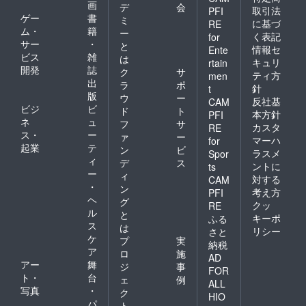
画
デ
会
取引法
PFI
ゲー
書
ミ
に基づ
RE
ム・
籍
ー
く表記
for
サー
・
と
情報セ
Ente
ビス
雑
は
キュリ
rtain
開発
誌
ク
サ
ティ方
men
出
ラ
ポ
針
t
版
ウ
ー
反社基
CAM
ビジ
ビ
ド
ト
本方針
PFI
ネ
ュ
フ
サ
カスタ
RE
ス・
ー
ァ
ー
マーハ
for
起業
テ
ン
ビ
ラスメ
Spor
ィ
デ
ス
ントに
ts
ー
ィ
対する
CAM
・
ン
考え方
PFI
ヘ
グ
クッ
RE
ル
と
キーポ
ふる
ス
は
リシー
さと
ケ
プ
実
納税
ア
ロ
施
AD
アー
舞
ジ
事
FOR
ト・
台
ェ
例
ALL
写真
・
ク
HIO
パ
ト