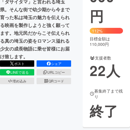
「ダサイタマ」と言われる埼玉
円
県。そんな街で幼少期から今まで
まちづくり・地域活性化
育った私は埼玉の魅力を伝えられ
る映画を製作しようと強く願って
CAMPFIRE for Social Good
CAMPFIRE Creation
112%
ます。地元民だからこそ伝えられ
CAMPFIREふるさと納税
machi-ya
コミュニティ
目標金額は
る真の埼玉の姿をロマンス溢れる
110,000円
少女の成長物語に乗せ皆様にお届
け致します。
支援者数
22
人
ポスト
シェア
LINEで送る
URLコピー
埋め込み
QRコード
募集終了まで残
り
終了