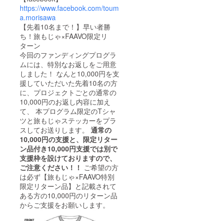
https://www.facebook.com/toum
a.morisawa
【先着10名まで！】早い者勝
ち！旅もじゃ×FAAVO限定リ
ターン
今回のファンディングプログラ
ムには、特別なお返しをご用意
しました！ なんと10,000円を支
援していただいた先着10名の方
に、プロジェクトごとの通常の
10,000円のお返し内容に加え
て、 本プログラム限定のTシャ
ツと旅もじゃステッカーをプラ
スしてお送りします。
通常の
10,000円の支援と、限定リター
ン品付き10,000円支援では別で
支援枠を設けておりますので、
ご注意ください！！
ご希望の方
は必ず【旅もじゃ×FAAVO特別
限定リターン品】と記載されて
ある方の10,000円のリターン品
からご支援をお願いします。