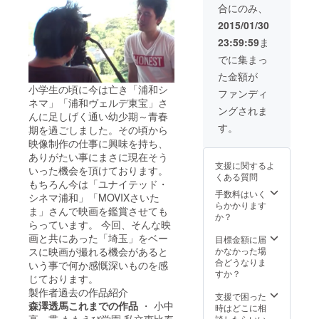
合にのみ、
ご希望
のTシャ
2015/01/30
ツサイ
23:59:59
ま
ズは御
支援時
でに集まっ
の“備考
た金額が
欄”にて
小学生の頃に今は亡き「浦和シ
お知ら
ファンディ
せ下さ
ネマ」「浦和ヴェルデ東宝」さ
ングされま
い。
んに足しげく通い幼少期～青春
す。
期を過ごしました。その頃から
映像制作の仕事に興味を持ち、
ありがたい事にまさに現在そう
支援に関するよ
いった機会を頂けております。
くある質問
もちろん今は「ユナイテッド・
手数料はいく
シネマ浦和」「MOVIXさいた
らかかります
ま」さんで映画を鑑賞させても
か？
らっています。 今回、そんな映
画と共にあった「埼玉」をベー
目標金額に届
スに映画が撮れる機会があると
かなかった場
合どうなりま
いう事で何か感慨深いものを感
すか？
じております。
製作者過去の作品紹介
支援で困った
森澤透馬これまでの作品
・ 小中
時はどこに相
高一貫 ももえび学園 私立恵比寿
談したらいい