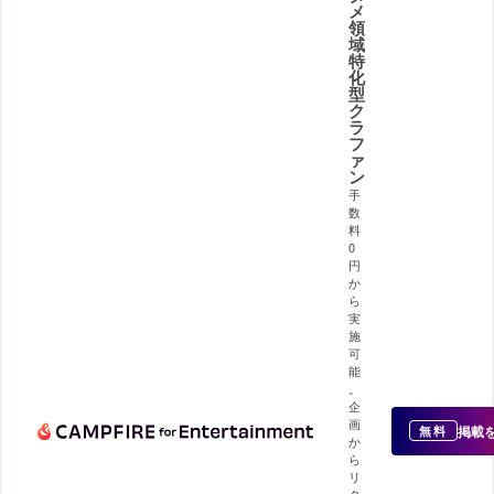
メ
領
域
特
化
型
ク
ラ
フ
ァ
ン
手
数
料
0
円
か
ら
実
施
可
能
。
企
画
掲載
無料
か
ら
リ
タ