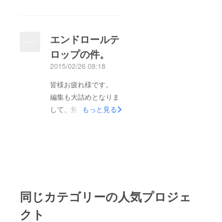
ドキュ＆バラエティ＆
ドラマを複合した実験
性の高い作品を制作で
エンドロールテ
きまして本当にありが
ロップの件。
とうございます。 下
2015/02/26 08:18
記URLの方で画質も改
善されたバージョンで
皆様お疲れ様です。
鑑賞できます。 是非
編集も大詰めとなりま
ご覧下さい。
して、無事に完成でき
もっと見る
https://www.youtube.c
そうです。 そこでな
om/watch?
のですが、みなさんの
v=5pBv59I_qIc この度
エンドロールテロップ
は本当にありがとうご
の表記名でご質問があ
ざいました。 twitter等
ります。 ２月２７日
の拡散等、良かったら
の２４時までに訂正連
ばお願い致します。
同じカテゴリーの人気プロジェ
絡を頂けましたら、表
記名を反映させて頂き
クト
ます。 連絡ございま