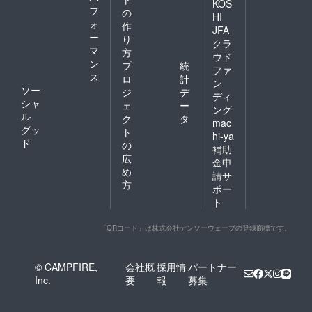
KOS
フ
の
HI
ォ
作
JFA
ー
り
クラ
マ
方
ウド
ン
プ
統
ファ
ス
ロ
計
ン
ソー
ジ
デ
ディ
シャ
ェ
ー
ング
ル
ク
タ
mac
グッ
ト
hi-ya
ド
の
補助
広
金申
め
請サ
方
ポー
ト
「QRコード」は株式会社デンソーウェーブの登録商標です。
© CAMPFIRE,
会社概
採用情
パートナー
Inc.
要
報
募集