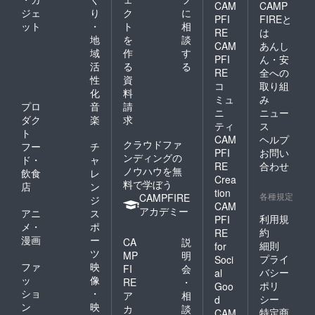
CAM
CAMP
ジェ
り
ク
に
PFI
FIREと
ット
・
ト
相
RE
は
地
を
談
CAM
あんし
域
作
す
PFI
ん・安
活
る
る
RE
全への
性
資
コ
取り組
化
料
ミュ
み
プロ
音
請
ニ
ニュー
ダク
楽
求
ティ
ス
ト
CAM
ヘルプ
クラウドファ
フー
チ
PFI
お問い
ンディングの
ド・
ャ
RE
合わせ
ノウハウを無
飲食
レ
Crea
料で学ぼう
店
ン
tion
各種規定
CAMPFIRE
ジ
CAM
アカデミー
アニ
ス
利用規
PFI
メ・
ポ
約
RE
漫画
ー
CA
説
細則
for
ツ
MP
明
プライ
Soci
ファ
映
FI
会
バシー
al
ッ
像
RE
・
ポリ
Goo
ショ
・
ア
相
シー
d
ン
映
カ
談
特定商
CAM