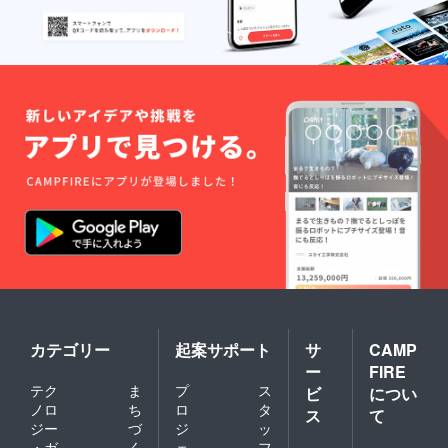
カテゴリー
起案サポート
サ
CAMP
ー
FIRE
テク
ま
プ
ス
ビ
につい
ノロ
ち
ロ
タ
ス
て
ジー
づ
ジ
ッ
・ガ
く
ェ
フ