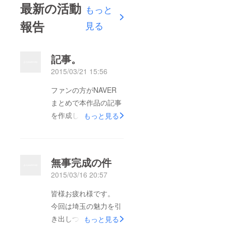
最新の活動
もっと
報告
見る
記事。
2015/03/21 15:56
ファンの方がNAVER
まとめで本作品の記事
を作成してくれまし
もっと見る
た。 嬉しいあまりで
す。
http://matome.naver.jp
無事完成の件
/odai/2142650955787
2015/03/16 20:57
787401
皆様お疲れ様です。
今回は埼玉の魅力を引
き出しつつ、フェイク
もっと見る