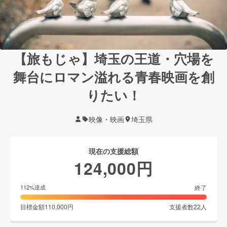
【旅もじゃ】埼玉の王道・穴場を
舞台にロマン溢れる青春映画を創
りたい！
映像・映画
埼玉県
現在の支援総額
124,000
円
終了
112
%達成
目標金額
110,000
円
支援者数
22
人