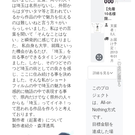
000
送りします。 ・
円
は埼玉は名所がないし、外部か
劇場上映されま
【先着
らはダサいタマ等と言われてい
したら劇場招待
10名様
券を5枚お送りい
るから作品の中で魅力を伝える
限
たします。 ・
のは難しいねと言う方々がい
り！！
YouTubeに予告
支援
らっしゃいました。私はその言
】 【旅
編を掲載する
者：
もじゃ
葉を聞いて「そんなことはな
0人
際、トップにお
×FAAV
い」と瞬発的に感じておりまし
名前（企業宣伝
お届
O限定リ
け予
でも可）をお流
た。 私自身も大学、就職といっ
ターン
定：
しします。 ・特
た機会があるたび、「埼玉」を
品！】
2013
別メイキング
出る事ができるタイミングあり
年01
通常の
DVDもお送りし
こ
月
10,000
ました。しかし、そのつどその
の
ます
リ
円のリ
タ
つど埼玉の街としての良さを感
ー
ターン
ン
詳細を見る
じ、ここに住み続ける事を決め
を
品に加
選
ました。そんな私がショート
択
え、 ・
す
る
フィルムの中で埼玉の魅力を体
旅も
このプロ
感的に物語の中で表現する事
じゃス
ジェクト
テッ
で、県内だけでなく県外の人々
カー ・
は、All-or-
からも「埼玉」ってイイネ！っ
旅も
て思われる作品を作ろうと考え
Nothing方式
じゃ
ております。
×FAAV
です。
製作者（起案者）について
O特性T
目標金額を
シャツ
製作者紹介・森澤透馬
（S/M/L
達成した場
/LL） ※