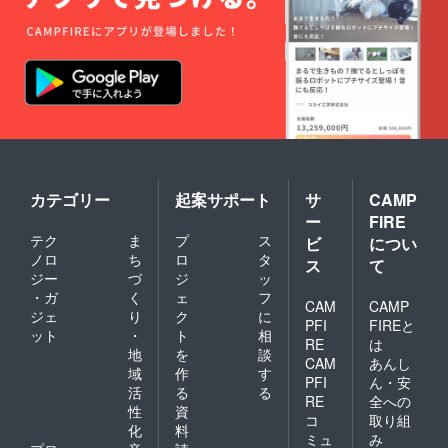
カテゴリー
起案サポート
サ
CAMP
ー
FIRE
テク
ま
プ
ス
ビ
につい
ノロ
ち
ロ
タ
ス
て
ジー
づ
ジ
ッ
・ガ
く
ェ
フ
CAM
CAMP
ジェ
り
ク
に
PFI
FIREと
ット
・
ト
相
RE
は
地
を
談
CAM
あんし
域
作
す
PFI
ん・安
活
る
る
RE
全への
性
資
コ
取り組
化
料
ミュ
み