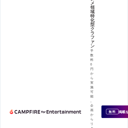
メ
領
域
特
化
型
ク
ラ
フ
ァ
ン
手
数
料
0
円
か
ら
実
施
可
能
。
企
画
掲載
無料
か
ら
リ
タ