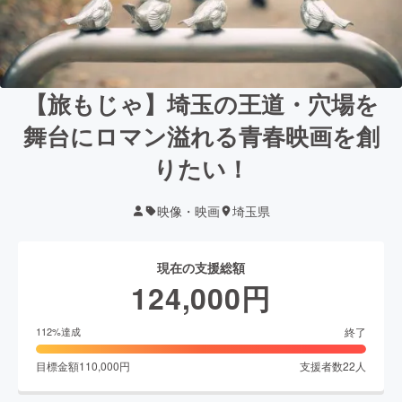
【旅もじゃ】埼玉の王道・穴場を
舞台にロマン溢れる青春映画を創
りたい！
映像・映画
埼玉県
現在の支援総額
124,000
円
終了
112
%達成
目標金額
110,000
円
支援者数
22
人