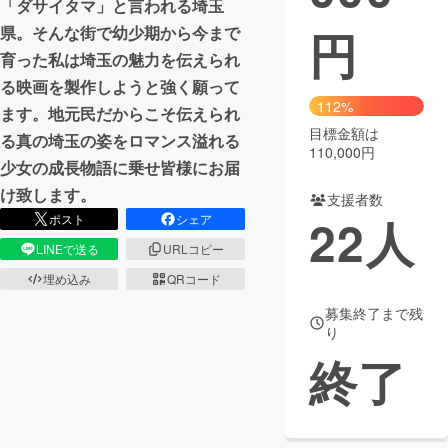
「ダサイタマ」と言われる埼玉
円
県。そんな街で幼少期から今まで
まちづくり・地域活性化
育った私は埼玉の魅力を伝えられ
る映画を製作しようと強く願って
CAMPFIRE for Social Good
CAMPFIRE Creation
112%
ます。地元民だからこそ伝えられ
CAMPFIREふるさと納税
machi-ya
コミュニティ
目標金額は
る真の埼玉の姿をロマンス溢れる
110,000円
少女の成長物語に乗せ皆様にお届
け致します。
支援者数
22
人
ポスト
シェア
LINEで送る
URLコピー
埋め込み
QRコード
募集終了まで残
り
終了