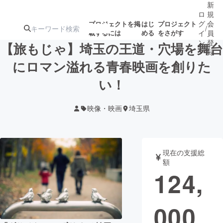
新
ロ
規
グ
会
プロジェクトを掲
はじ
プロジェクト
/
載するには
める
をさがす
イ
員
ン
登
【旅もじゃ】埼玉の王道・穴場を舞台
録
にロマン溢れる青春映画を創りた
い！
人気のプロ
注目のリ
注目の新着プロ
募集終了が近いプ
もうすぐ公開
ジェクト
ターン
ジェクト
ロジェクト
されます
映像・映画
埼玉県
アート・写真
音楽
現在の支援総
テクノロジー・ガジェット
ゲーム・サ
額
124,
映像・映画
書籍・雑誌
000
ビジネス・起業
チャレンジ