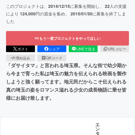
このプロジェクトは、
2014/12/15
に募集を開始し、
22
人の支援
により
124,000
円の資金を集め、
2015/01/30
に募集を終了しま
した
もう一度プロジェクトをやってほしい
ポスト
シェア
LINEで送る
URLコピー
埋め込み
QRコード
「ダサイタマ」と言われる埼玉県。そんな街で幼少期か
ら今まで育った私は埼玉の魅力を伝えられる映画を製作
しようと強く願ってます。地元民だからこそ伝えられる
真の埼玉の姿をロマンス溢れる少女の成長物語に乗せ皆
様にお届け致します。
エ
ン
タ