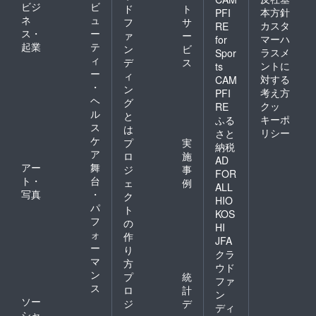
ビジ
ビ
ド
ト
本方針
PFI
ネ
ュ
フ
サ
カスタ
RE
ス・
ー
ァ
ー
マーハ
for
起業
テ
ン
ビ
ラスメ
Spor
ィ
デ
ス
ントに
ts
ー
ィ
対する
CAM
・
ン
考え方
PFI
ヘ
グ
クッ
RE
ル
と
キーポ
ふる
ス
は
リシー
さと
ケ
プ
実
納税
ア
ロ
施
AD
アー
舞
ジ
事
FOR
ト・
台
ェ
例
ALL
写真
・
ク
HIO
パ
ト
KOS
フ
の
HI
ォ
作
JFA
ー
り
クラ
マ
方
ウド
ン
プ
統
ファ
ス
ロ
計
ン
ソー
ジ
デ
ディ
シャ