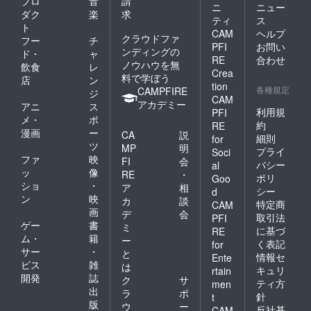
プロ
音
請
ニ
ニュー
ダク
楽
求
ティ
ス
ト
CAM
ヘルプ
クラウドファ
フー
チ
PFI
お問い
ンディングの
ド・
ャ
RE
合わせ
ノウハウを無
飲食
レ
Crea
料で学ぼう
店
ン
tion
各種規定
CAMPFIRE
ジ
CAM
アカデミー
アニ
ス
利用規
PFI
メ・
ポ
約
RE
漫画
ー
CA
説
細則
for
ツ
MP
明
プライ
Soci
ファ
映
FI
会
バシー
al
ッ
像
RE
・
ポリ
Goo
ショ
・
ア
相
シー
d
ン
映
カ
談
特定商
CAM
画
デ
会
取引法
PFI
ゲー
書
ミ
に基づ
RE
ム・
籍
ー
く表記
for
サー
・
と
情報セ
Ente
ビス
雑
は
キュリ
rtain
開発
誌
ク
サ
ティ方
men
出
ラ
ポ
針
t
版
ウ
ー
反社基
CAM