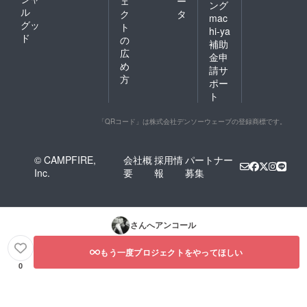
ェ
ー
ング
ル
ク
タ
mac
グッ
ト
hi-ya
ド
の
補助
広
金申
め
請サ
方
ポー
ト
「QRコード」は株式会社デンソーウェーブの登録商標です。
© CAMPFIRE,
会社概
採用情
パートナー
Inc.
要
報
募集
さんへアンコール
もう一度プロジェクトをやってほしい
0