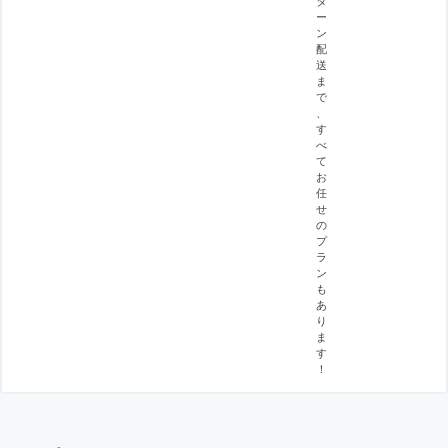
ー
ン
配
送
ま
で
、
す
べ
て
お
任
せ
の
プ
ラ
ン
も
あ
り
ま
す
！