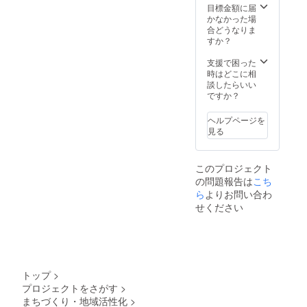
てば喜び、負ければ悔し涙
目標金額に届
かなかった場
を流してきた。群馬県民に
合どうなりま
すか？
とって、たかがかるたであ
るがされどかるた。他県の
支援で困った
時はどこに相
人にとっては単なる遊びで
談したらいい
ですか？
しかないかるたにここまで
情熱を燃やすのは群馬県民
ヘルプページを
見る
しかいない。上毛かるたに
向き合う真剣な顔つきこそ
このプロジェクト
が『群馬県民の顔』だと思
の問題報告は
こち
ら
よりお問い合わ
う。
せください
トップ
>
プロジェクトをさがす
>
まちづくり・地域活性化
>