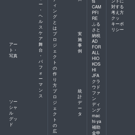
ントに
ts
ー
ィ
対する
CAM
・
ン
考え方
PFI
ヘ
グ
クッ
RE
ル
と
キーポ
ふる
ス
は
リシー
さと
ケ
プ
実
納税
ア
ロ
施
AD
アー
舞
ジ
事
FOR
ト・
台
ェ
例
ALL
写真
・
ク
HIO
パ
ト
KOS
フ
の
HI
ォ
作
JFA
ー
り
クラ
マ
方
ウド
ン
プ
統
ファ
ス
ロ
計
ン
ソー
ジ
デ
ディ
シャ
ェ
ー
ング
ル
ク
タ
mac
グッ
ト
hi-ya
ド
の
補助
広
金申