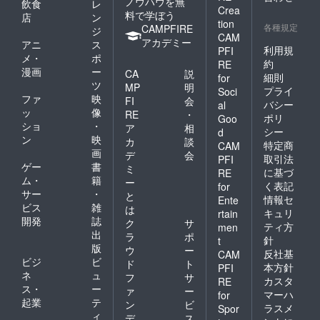
ノウハウを無
飲食
レ
Crea
料で学ぼう
店
ン
tion
各種規定
CAMPFIRE
ジ
CAM
アカデミー
アニ
ス
利用規
PFI
メ・
ポ
約
RE
漫画
ー
CA
説
細則
for
ツ
MP
明
プライ
Soci
ファ
映
FI
会
バシー
al
ッ
像
RE
・
ポリ
Goo
ショ
・
ア
相
シー
d
ン
映
カ
談
特定商
CAM
画
デ
会
取引法
PFI
ゲー
書
ミ
に基づ
RE
ム・
籍
ー
く表記
for
サー
・
と
情報セ
Ente
ビス
雑
は
キュリ
rtain
開発
誌
ク
サ
ティ方
men
出
ラ
ポ
針
t
版
ウ
ー
反社基
CAM
ビジ
ビ
ド
ト
本方針
PFI
ネ
ュ
フ
サ
カスタ
RE
ス・
ー
ァ
ー
マーハ
for
起業
テ
ン
ビ
ラスメ
Spor
ィ
デ
ス