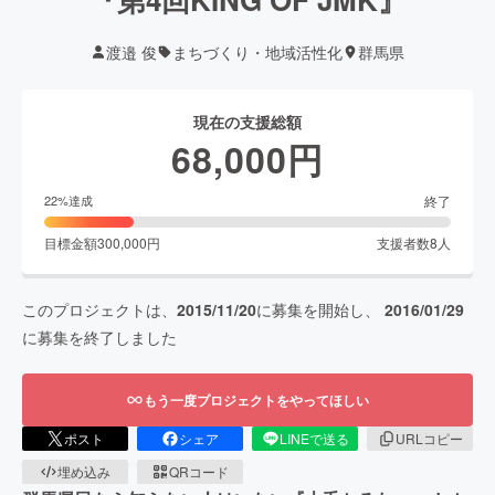
渡邉 俊
まちづくり・地域活性化
群馬県
現在の支援総額
68,000
円
終了
22
%達成
目標金額
300,000
円
支援者数
8
人
このプロジェクトは、
2015/11/20
に募集を開始し、
2016/01/29
に募集を終了しました
もう一度プロジェクトをやってほしい
ポスト
シェア
LINEで送る
URLコピー
埋め込み
QRコード