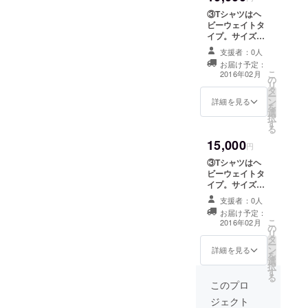
ね』と。 その時・私は初め
上毛かるたの札
たの札
就任。
③Tシャツはヘ
を1枚選び、その
を1枚選
て気づいた。畳の上に並ん
ビーウェイトタ
2016年3月、
札をモチーフに
び、そ
イプ。サイズは
したメニューを
だかるたを真剣な表情で見
日産自動車
の札を
100cm～XXXL
開発、販売提供
支援者：0人
モチー
まで多数取りそ
(株)を退社
つめ、読み上げられる一枚
しています。群
お届け予定：
フにし
ろえておりま
し、
こ
馬県産の食材を
2016年02月
たメ
の
す。 サイズにつ
一枚に瞬時に反応して札を
リ
使い、群馬県の
ニュー
Lactivatorと
タ
いては別途ご要
ー
ブランドイメー
を開
取り払う群馬県民の姿。大
ン
望を伺います。
詳細を見る
して独立。
を
ジ向上に寄与す
発、販
選
★「上毛かるた
択
ることを目的と
の大人が少年のような目で
売提供
す
グルメストー
る
しています！ 参
してい
リー」…群馬県
かるたに向き合う姿。これ
加店舗でお使い
15,000
ます。
内の飲食店が、
円
いただけるお食
群馬県
上毛かるたの札
らは他県の方から見たら異
事券をリターン
③Tシャツはヘ
産の食
を1枚選び、その
品に追加しま
ビーウェイトタ
材を使
様な光景であると同時に、
札をモチーフに
す！
イプ。サイズは
い、群
したメニューを
（2016/01/21)
100cm～XXXL
何となく羨ましい姿にも
馬県の
開発、販売提供
支援者：0人
まで多数取りそ
ブラン
しています。群
お届け予定：
映っていたのである。 ここ
ろえておりま
ドイ
こ
馬県産の食材を
2016年02月
の
す。 サイズにつ
メージ
リ
使い、群馬県の
最近、上毛かるたも全国
タ
いては別途ご要
向上に
ー
ブランドイメー
ン
望を伺います。
詳細を見る
寄与す
ネットの番組で取り上げら
を
ジ向上に寄与す
選
★「上毛かるた
ること
択
ることを目的と
す
グルメストー
れる事が多くなり、他県の
を目的
る
しています！ 参
リー」…群馬県
このプロ
として
加店舗でお使い
方でも知っている人は多く
内の飲食店が、
いま
いただけるお食
ジェクト
上毛かるたの札
す！ 参