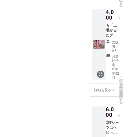
初はほんの軽い気持ちでこ
す
『Lactivator
る
のイベントを立ち上げた。
』を開設。
4,0
00
さらには故
円
もちろん群馬の活性化に貢
郷群馬の活
★「上
献したいという思いは初め
毛かる
性化の一環
たグル
からあったが、東京のど真
として、群
メス
支援
馬が持って
ん中で上毛かるた日本一を
トー
者：
リー」
0人
いる独特の
決めるというちょっとした
…群馬
お届
文化である
県内の
け予
馬鹿馬鹿しさも大事にしつ
飲食店
『上毛かる
定：
が、上
2016
つ、当日は参加者と一緒に
た』を用い
年02
毛かる
こ
月
てもっと県
和気藹々とした雰囲気でか
たの札
の
リ
を1枚選
をPRする目
タ
ー
るたを楽しもうと思ってい
び、そ
ン
詳細を見る
的で2013年2
を
の札を
選
た。 しかし、いざ蓋を開
択
月に大人達
モチー
す
る
フにし
けてみると当日の会場の雰
の上毛かる
6,0
たメ
た日本一決
囲気は私が想像していたも
ニュー
00
円
を開
定戦『第1回
のと違っていた。参加者は
③Tシャ
発、販
KING OF
ツはヘ
売提供
みんな真剣な目つきでピ
JMK』を銀
ビー
してい
ウェイ