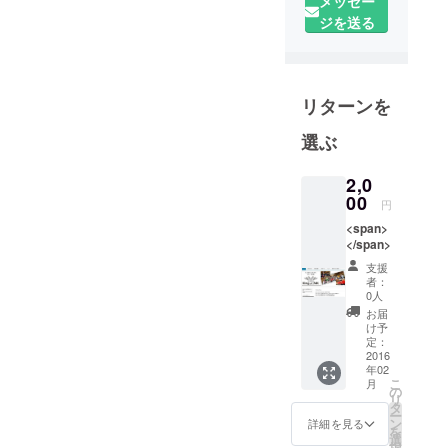
メッセー
催するようになってもうす
2001年 横浜
ジを送る
ぐ四年が経つ。 大人の上毛
国立大学博
かるた日本一のチームを決
士課程前期
終了。
めるという主旨に加え、群
リターンを
馬が持つ特有のかるた文化
日産自動車
選ぶ
を東京でＰＲして県の活性
(株)でマーケ
化に繋げようという狙いの
ティングの
2,0
仕事に従事
00
もと毎年2月に開催してい
円
する傍ら、
<span>
る。これまで沢山の方々に
そのノウハ
</span>
このイベントを支えてもら
ウを日本各
支援
者：
地の地域活
い、毎年多くの人に選手と
0人
性化にも役
して参加いただいている。
お届
け予
立てようと
参加者のほとんどは群馬
定：
2012年より
2016
県出身者。中には徳島や宮
年02
地域活性化
こ
月
の
コンサル
城など、この日の為に遠く
リ
タ
ー
ティング事
ン
詳細を見る
から来る方もいる。正直最
を
務所
選
択