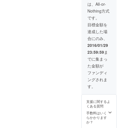
事券をリターン
なってきた。しかし四年間
を1枚選び、その
は、All-or-
加店舗
品に追加しま
札をモチーフに
でお使
この全国大会を開催してき
す！
Nothing方式
したメニューを
いいた
（2016/01/21)
開発、販売提供
です。
た身として言いたいのは、
だける
しています。群
お食事
目標金額を
単にかるただけを取り上げ
馬県産の食材を
券をリ
使い、群馬県の
達成した場
ターン
てほしくはない。『かるた
ブランドイメー
品に追
合にのみ、
ジ向上に寄与す
加しま
をやっている群馬県民』に
ることを目的と
2016/01/29
す！
しています！ 参
も是非フォーカスしてほし
（2016/
23:59:59
ま
加店舗でお使い
01/21)
いのである。だから私は
いただけるお食
でに集まっ
事券をリターン
た金額が
様々な場で『上毛かるたに
品に追加しま
す！
ファンディ
向き合う群馬県民は、県が
（2016/01/21)
ングされま
誇るべき無形文化遺産だ』
す。
と勝手に言っている。 上毛
かるたが誕生して70年弱の
支援に関するよ
月日が経つ。この間ほぼ全
くある質問
手数料はいく
ての県民が小中学校時代に
らかかります
上毛かるたに取り組み、勝
か？