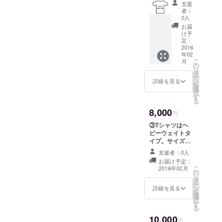
ます。
座：ぐんま
リッとした空気が漂い、ま
支援
トタイ
群馬県
者：
ちゃんちに
プ。サ
たメンバーが一丸となれる
産の食
0人
イズは
て開催。
材を使
お届
ようこの日の為にチームのT
100cm
い、群
け予
これまで4回
～XXXL
馬県の
定：
シャツを作ってきたという
実施し、
まで多
2016
ブラン
年02
数取り
ドイ
2017年2月に
人もいれば、事前に合宿を
こ
月
そろえ
メージ
の
は都内で第5
リ
ており
行ってかるたの腕を磨いて
向上に
タ
ー
回大会を開
ます。
寄与す
ン
詳細を見る
を
きたというチームもいた。
サイズ
ること
選
催予定。
択
につい
を目的
す
皆さん、『ガチンコ勝負』
る
ては別
として
8,000
途ご要
2013年、週
いま
円
で優勝を狙いに来たのであ
望を伺
す！ 参
末起業
③Tシャツはヘ
いま
る。 そしてたまたま会場
加店舗
ビーウェイトタ
フォーラム
す。
でお使
イプ。サイズは
を訪れて試合の様子を見
★「上
いいた
より『第7回
100cm～XXXL
毛かる
だける
支援者：0人
週末起業家
た、おそらく他県出身であ
まで多数取りそ
たグル
お食事
お届け予定：
ろえておりま
賞受賞』。
メス
券をリ
こ
2016年02月
ろう若い夫婦が私にこう
の
す。 サイズにつ
トー
ターン
リ
また2015年
タ
いては別途ご要
リー」
言った。『群馬の方はすご
品に追
ー
11月より上
ン
望を伺います。
詳細を見る
…群馬
加しま
を
選
★「上毛かるた
いですね。たかがカルタで
県内の
毛新聞『オ
す！
択
す
グルメストー
飲食店
（2016/
る
ピニオン
こんなに熱くなるのです
リー」…群馬県
が、上
01/21)
10,000
内の飲食店が、
21』委員に
円
毛かる