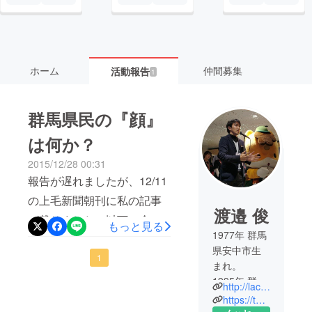
ホーム
仲間募集
活動報告
1
群馬県民の『顔』
は何か？
2015/12/28 00:31
報告が遅れましたが、12/11
の上毛新聞朝刊に私の記事
渡邉 俊
が載りました。以下、全文
もっと見る
1977年 群馬
です。
県安中市生
**********************************
1
まれ。
**************************東京で
1995年 群馬
http://lactivator.net/
県立高崎高
上毛かるたの全国大会を開
https://twitter.com/Lactivator1
校卒。