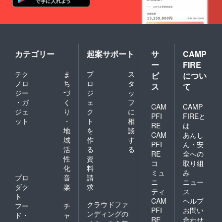
カテゴリー
起案サポート
サ
CAMP
ー
FIRE
テク
ま
プ
ス
ビ
につい
ノロ
ち
ロ
タ
ス
て
ジー
づ
ジ
ッ
・ガ
く
ェ
フ
CAM
CAMP
ジェ
り
ク
に
PFI
FIREと
ット
・
ト
相
RE
は
地
を
談
CAM
あんし
域
作
す
PFI
ん・安
活
る
る
RE
全への
性
資
コ
取り組
化
料
ミュ
み
プロ
音
請
ニ
ニュー
ダク
楽
求
ティ
ス
ト
CAM
ヘルプ
クラウドファ
フー
チ
PFI
お問い
ンディングの
ド・
ャ
RE
合わせ