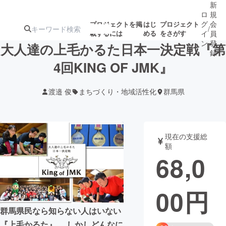
新
ロ
規
グ
会
プロジェクトを掲
はじ
プロジェクト
/
載するには
める
をさがす
イ
員
ン
登
大人達の上毛かるた日本一決定戦『第
録
4回KING OF JMK』
人気のプロ
注目のリ
注目の新着プロ
募集終了が近いプ
もうすぐ公開
渡邉 俊
まちづくり・地域活性化
群馬県
ジェクト
ターン
ジェクト
ロジェクト
されます
アート・写真
音楽
現在の支援総
額
68,0
テクノロジー・ガジェット
ゲーム・サ
00
円
映像・映画
書籍・雑誌
群馬県民なら知らない人はいない
ビジネス・起業
チャレンジ
『上毛かるた』。 しかしどんなに