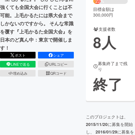
22%
強くても全国大会に行くことは不
目標金額は
まちづくり・地域活性化
300,000円
可能。上毛かるたには県大会まで
しかないのですから。 そんな常識
支援者数
CAMPFIRE for Social Good
CAMPFIRE Creation
を覆す『上毛かるた全国大会』を
8
人
CAMPFIREふるさと納税
machi-ya
コミュニティ
日本のど真ん中：東京で開催しま
す！
ポスト
シェア
募集終了まで残
LINEで送る
URLコピー
り
埋め込み
QRコード
終了
このプロジェクトは、
2015/11/20
に募集を開始
し、
2016/01/29
に募集を