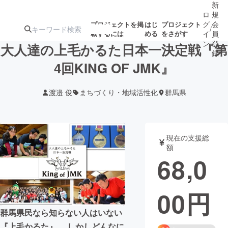
新
ロ
規
グ
会
プロジェクトを掲
はじ
プロジェクト
/
載するには
める
をさがす
イ
員
ン
登
大人達の上毛かるた日本一決定戦『第
録
4回KING OF JMK』
人気のプロ
注目のリ
注目の新着プロ
募集終了が近いプ
もうすぐ公開
渡邉 俊
まちづくり・地域活性化
群馬県
ジェクト
ターン
ジェクト
ロジェクト
されます
アート・写真
音楽
現在の支援総
額
68,0
テクノロジー・ガジェット
ゲーム・サ
00
円
映像・映画
書籍・雑誌
群馬県民なら知らない人はいない
ビジネス・起業
チャレンジ
『上毛かるた』。 しかしどんなに