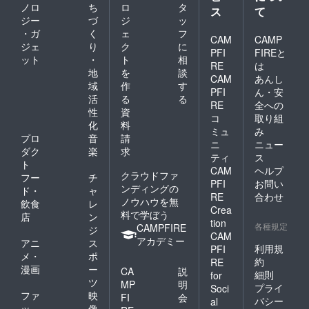
ノロ
ち
ロ
タ
ス
て
ジー
づ
ジ
ッ
・ガ
く
ェ
フ
CAM
CAMP
ジェ
り
ク
に
PFI
FIREと
ット
・
ト
相
RE
は
地
を
談
CAM
あんし
域
作
す
PFI
ん・安
活
る
る
RE
全への
性
資
コ
取り組
化
料
ミュ
み
プロ
音
請
ニ
ニュー
ダク
楽
求
ティ
ス
ト
CAM
ヘルプ
クラウドファ
フー
チ
PFI
お問い
ンディングの
ド・
ャ
RE
合わせ
ノウハウを無
飲食
レ
Crea
料で学ぼう
店
ン
tion
各種規定
CAMPFIRE
ジ
CAM
アカデミー
アニ
ス
利用規
PFI
メ・
ポ
約
RE
漫画
ー
CA
説
細則
for
ツ
MP
明
プライ
Soci
ファ
映
FI
会
バシー
al
ッ
像