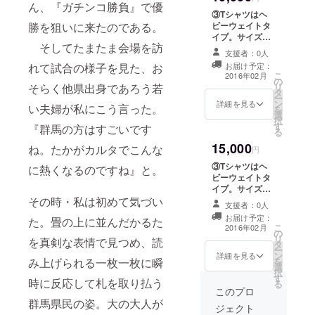
ん、『ガチンコ勝負』で優
上毛かるたの札
たの札
就任。
③Tシャツはヘ
を1枚選び、その
を1枚選
ビーウェイトタ
勝を狙いに来たのである。
2016年3月、
札をモチーフに
び、そ
イプ。サイズは
したメニューを
日産自動車
の札を
そしてたまたま会場を訪
100cm～XXXL
開発、販売提供
支援者：0人
モチー
まで多数取りそ
(株)を退社
しています。群
お届け予定：
れて試合の様子を見た、お
フにし
ろえておりま
し、
こ
馬県産の食材を
2016年02月
たメ
の
す。 サイズにつ
リ
そらく他県出身であろう若
使い、群馬県の
ニュー
Lactivatorと
タ
いては別途ご要
ー
ブランドイメー
を開
ン
望を伺います。
詳細を見る
して独立。
い夫婦が私にこう言った。
を
ジ向上に寄与す
発、販
選
★「上毛かるた
択
ることを目的と
売提供
す
グルメストー
『群馬の方はすごいです
る
しています！ 参
してい
リー」…群馬県
加店舗でお使い
15,000
ます。
ね。たかがカルタでこんな
内の飲食店が、
円
いただけるお食
群馬県
上毛かるたの札
事券をリターン
③Tシャツはヘ
に熱くなるのですね』と。
産の食
を1枚選び、その
品に追加しま
ビーウェイトタ
材を使
札をモチーフに
す！
イプ。サイズは
い、群
したメニューを
（2016/01/21)
100cm～XXXL
その時・私は初めて気づい
馬県の
開発、販売提供
支援者：0人
まで多数取りそ
ブラン
しています。群
お届け予定：
た。畳の上に並んだかるた
ろえておりま
ドイ
こ
馬県産の食材を
2016年02月
の
す。 サイズにつ
メージ
リ
使い、群馬県の
を真剣な表情で見つめ、読
タ
いては別途ご要
向上に
ー
ブランドイメー
ン
望を伺います。
詳細を見る
寄与す
を
み上げられる一枚一枚に瞬
ジ向上に寄与す
選
★「上毛かるた
ること
択
ることを目的と
す
グルメストー
を目的
時に反応して札を取り払う
る
しています！ 参
リー」…群馬県
このプロ
として
加店舗でお使い
内の飲食店が、
群馬県民の姿。大の大人が
いま
いただけるお食
ジェクト
上毛かるたの札
す！ 参