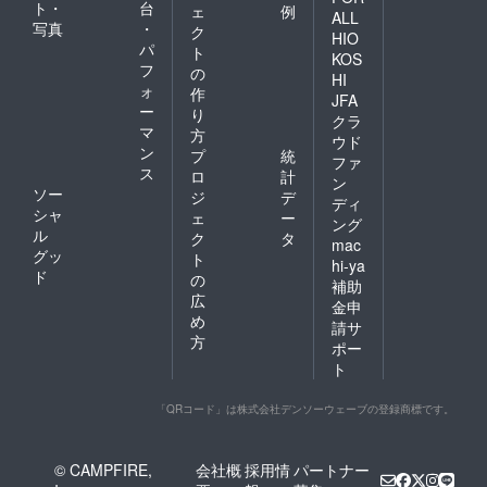
ト・
台
ェ
例
ALL
写真
・
ク
HIO
パ
ト
KOS
フ
の
HI
ォ
作
JFA
ー
り
クラ
マ
方
ウド
ン
プ
統
ファ
ス
ロ
計
ン
ソー
ジ
デ
ディ
シャ
ェ
ー
ング
ル
ク
タ
mac
グッ
ト
hi-ya
ド
の
補助
広
金申
め
請サ
方
ポー
ト
「QRコード」は株式会社デンソーウェーブの登録商標です。
© CAMPFIRE,
会社概
採用情
パートナー