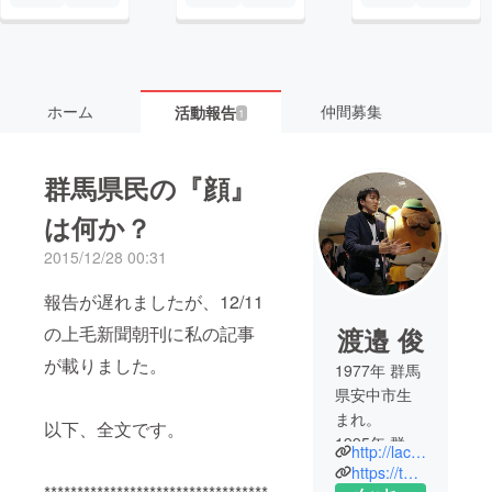
ホーム
仲間募集
活動報告
1
群馬県民の『顔』
は何か？
2015/12/28 00:31
報告が遅れましたが、12/11
の上毛新聞朝刊に私の記事
渡邉 俊
が載りました。
1977年 群馬
県安中市生
まれ。
以下、全文です。
1995年 群馬
http://lactivator.net/
県立高崎高
https://twitter.com/Lactivator1
校卒。