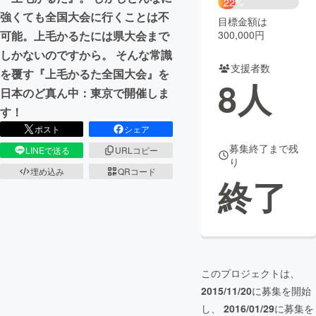
22%
強くても全国大会に行くことは不
目標金額は
まちづくり・地域活性化
300,000円
可能。上毛かるたには県大会まで
しかないのですから。 そんな常識
支援者数
CAMPFIRE for Social Good
CAMPFIRE Creation
を覆す『上毛かるた全国大会』を
8
人
CAMPFIREふるさと納税
machi-ya
コミュニティ
日本のど真ん中：東京で開催しま
す！
ポスト
シェア
募集終了まで残
LINEで送る
URLコピー
り
埋め込み
QRコード
終了
このプロジェクトは、
2015/11/20
に募集を開始
し、
2016/01/29
に募集を