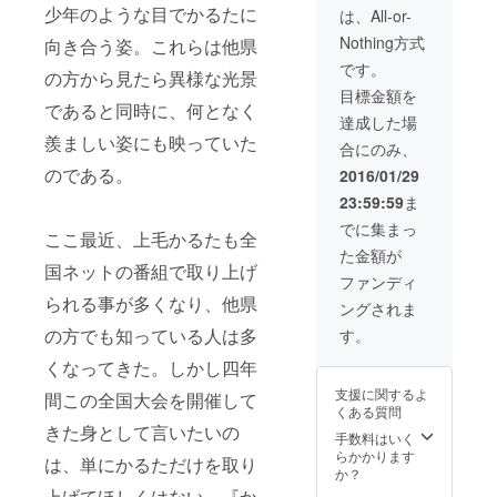
事券をリターン
少年のような目でかるたに
を1枚選び、その
は、All-or-
加店舗
品に追加しま
札をモチーフに
でお使
す！
Nothing方式
向き合う姿。これらは他県
したメニューを
いいた
（2016/01/21)
開発、販売提供
です。
だける
の方から見たら異様な光景
しています。群
お食事
目標金額を
馬県産の食材を
券をリ
であると同時に、何となく
使い、群馬県の
達成した場
ターン
ブランドイメー
羨ましい姿にも映っていた
品に追
合にのみ、
ジ向上に寄与す
加しま
のである。
ることを目的と
2016/01/29
す！
しています！ 参
（2016/
23:59:59
ま
加店舗でお使い
01/21)
いただけるお食
でに集まっ
ここ最近、上毛かるたも全
事券をリターン
た金額が
品に追加しま
国ネットの番組で取り上げ
す！
ファンディ
（2016/01/21)
られる事が多くなり、他県
ングされま
の方でも知っている人は多
す。
くなってきた。しかし四年
支援に関するよ
間この全国大会を開催して
くある質問
きた身として言いたいの
手数料はいく
らかかります
は、単にかるただけを取り
か？
上げてほしくはない。『か