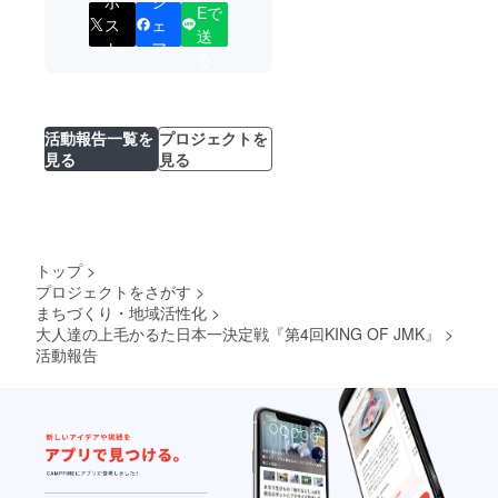
ポ
シ
Eで
ス
ェ
送
ト
ア
る
活動報告一覧を
プロジェクトを
見る
見る
トップ
>
プロジェクトをさがす
>
まちづくり・地域活性化
>
大人達の上毛かるた日本一決定戦『第4回KING OF JMK』
>
活動報告