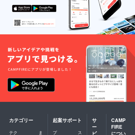
カテゴリー
起案サポート
サ
CAMP
ー
FIRE
テク
ま
プ
ス
ビ
につい