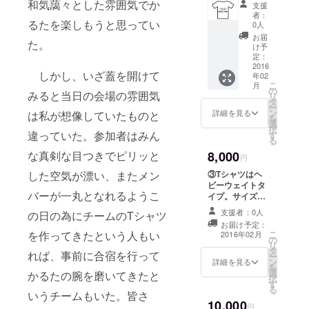
ます。
和気藹々とした雰囲気でか
座：ぐんま
支援
トタイ
群馬県
者：
ちゃんちに
プ。サ
るたを楽しもうと思ってい
産の食
0人
イズは
て開催。
材を使
お届
た。
100cm
い、群
け予
これまで4回
～XXXL
馬県の
定：
実施し、
まで多
2016
ブラン
しかし、いざ蓋を開けて
年02
数取り
ドイ
2017年2月に
こ
月
そろえ
メージ
の
みると当日の会場の雰囲気
は都内で第5
リ
ており
向上に
タ
ー
回大会を開
ます。
寄与す
ン
詳細を見る
は私が想像していたものと
を
サイズ
ること
選
催予定。
択
につい
を目的
違っていた。参加者はみん
す
る
ては別
として
8,000
な真剣な目つきでピリッと
途ご要
2013年、週
いま
円
望を伺
す！ 参
末起業
③Tシャツはヘ
した空気が漂い、またメン
いま
加店舗
ビーウェイトタ
フォーラム
す。
でお使
バーが一丸となれるようこ
イプ。サイズは
★「上
いいた
より『第7回
100cm～XXXL
毛かる
だける
支援者：0人
の日の為にチームのTシャツ
週末起業家
まで多数取りそ
たグル
お食事
お届け予定：
ろえておりま
賞受賞』。
メス
券をリ
こ
を作ってきたという人もい
2016年02月
の
す。 サイズにつ
トー
ターン
リ
また2015年
タ
いては別途ご要
リー」
れば、事前に合宿を行って
品に追
ー
11月より上
ン
望を伺います。
詳細を見る
…群馬
加しま
を
選
★「上毛かるた
かるたの腕を磨いてきたと
県内の
毛新聞『オ
す！
択
す
グルメストー
飲食店
（2016/
る
ピニオン
いうチームもいた。皆さ
リー」…群馬県
が、上
01/21)
10,000
内の飲食店が、
21』委員に
円
毛かる