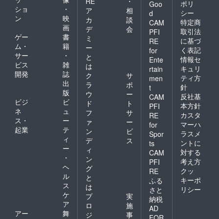
RE
・
ポリ
Goo
ショ
・
ア
相
シー
d
ン
映
カ
談
特定商
CAM
画
デ
会
取引法
PFI
ゲー
書
ミ
に基づ
RE
ム・
籍
ー
く表記
for
サー
・
と
情報セ
Ente
ビス
雑
は
キュリ
rtain
開発
誌
ク
サ
ティ方
men
出
ラ
ポ
針
t
版
ウ
ー
反社基
CAM
ビジ
ビ
ド
ト
本方針
PFI
ネ
ュ
フ
サ
カスタ
RE
ス・
ー
ァ
ー
マーハ
for
起業
テ
ン
ビ
ラスメ
Spor
ィ
デ
ス
ントに
ts
ー
ィ
対する
CAM
・
ン
考え方
PFI
ヘ
グ
クッ
RE
ル
と
キーポ
ふる
ス
は
リシー
さと
ケ
プ
実
納税
ア
ロ
施
AD
アー
舞
ジ
事
FOR