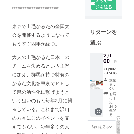
**********************************
メッセー
2001年 横浜
ジを送る
**************************
国立大学博
士課程前期
東京で上毛かるたの全国大
終了。
リターンを
会を開催するようになって
日産自動車
選ぶ
もうすぐ四年が経つ。
(株)でマーケ
ティングの
2,0
大人の上毛かるた日本一の
仕事に従事
00
円
チームを決めるという主旨
する傍ら、
<span>
そのノウハ
</span>
に加え、群馬が持つ特有の
ウを日本各
支援
かるた文化を東京でＰＲし
者：
地の地域活
0人
て県の活性化に繋げようと
性化にも役
お届
け予
立てようと
いう狙いのもと毎年2月に開
定：
2012年より
2016
催している。これまで沢山
年02
地域活性化
こ
月
の
の方々にこのイベントを支
コンサル
リ
タ
ー
ティング事
えてもらい、毎年多くの人
ン
詳細を見る
を
務所
選
択