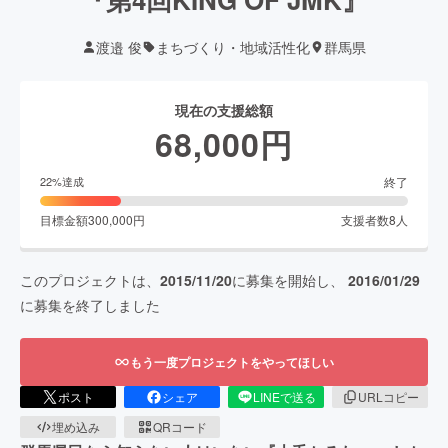
渡邉 俊
まちづくり・地域活性化
群馬県
現在の支援総額
68,000
円
終了
22
%達成
目標金額
300,000
円
支援者数
8
人
このプロジェクトは、
2015/11/20
に募集を開始し、
2016/01/29
に募集を終了しました
もう一度プロジェクトをやってほしい
ポスト
シェア
LINEで送る
URLコピー
埋め込み
QRコード