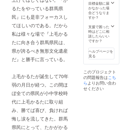
目標金額に届
るたをやっている群馬県
かなかった場
合どうなりま
民』にも是非フォーカスし
すか？
てほしいのである。だから
支援で困った
時はどこに相
私は様々な場で『上毛かる
談したらいい
ですか？
たに向き合う群馬県民は、
県が誇るべき無形文化遺産
ヘルプページを
見る
だ』と勝手に言っている。
このプロジェクト
上毛かるたが誕生して70年
の問題報告は
こち
ら
よりお問い合わ
弱の月日が経つ。この間ほ
せください
ぼ全ての県民が小中学校時
代に上毛かるたに取り組
み、勝てば喜び、負ければ
悔し涙を流してきた。群馬
県民にとって、たかがかる