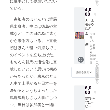
に選手として参加いただい
す
『Lactivator
る
ている。
』を開設。
4,0
00
さらには故
円
参加者のほとんどは群馬
郷群馬の活
★「上
毛かる
性化の一環
県出身者。中には徳島や宮
たグル
として、群
メス
城など、この日の為に遠く
支援
馬が持って
トー
者：
リー」
から来る方もいる。正直最
0人
いる独特の
…群馬
お届
文化である
初はほんの軽い気持ちでこ
県内の
け予
飲食店
『上毛かる
定：
のイベントを立ち上げた。
が、上
2016
た』を用い
年02
毛かる
もちろん群馬の活性化に貢
こ
月
てもっと県
たの札
の
リ
を1枚選
をPRする目
タ
献したいという思いは初め
ー
び、そ
ン
詳細を見る
的で2013年2
を
の札を
からあったが、東京のど真
選
択
月に大人達
モチー
す
る
ん中で上毛かるた日本一を
フにし
の上毛かる
6,0
たメ
た日本一決
決めるというちょっとした
ニュー
00
円
を開
定戦『第1回
馬鹿馬鹿しさも大事にしつ
③Tシャ
発、販
KING OF
ツはヘ
売提供
つ、当日は参加者と一緒に
JMK』を銀
ビー
してい
ウェイ