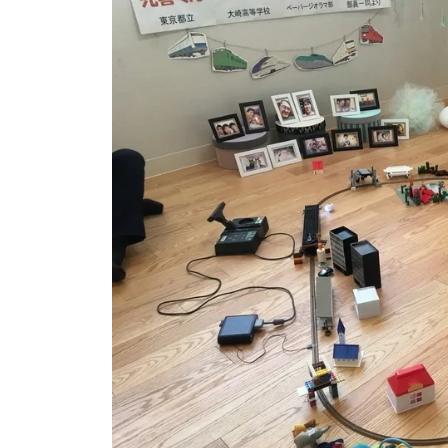
に、光喜くんのお母さんである竹林伶依子さん
る想いや 池川先生をお招きした理由などをお
は、すべての人が今の環境や状況を選んで来る
もって生まれた人も例外ではないと。 私が感
るためにお腹にやってくる 『お母さんを助ける
AnniBirthColorの裏テーマとピッタリで
世の中が平和に…！ そして 座談会 『家族の絆とコミュニケーション』 コミュニケー
ションの第一人者であります 大森隆先生にも
護や看病… 様々な絆とコミュニケーションに
も夫にも『承認』が大事。 魂を磨くために『
角度からアドバイスをいただいて 会場の皆さ
した。 今回光喜くんは『運転手』の夢を叶え
さんも、AnniBirthColor代表の私もまた
つ、叶いました。 そんなふうに、新たに夢を
『LOVE井の頭ショートムービーコンテスト』
で！！ プロジェクトにご支援・ご協力いただ