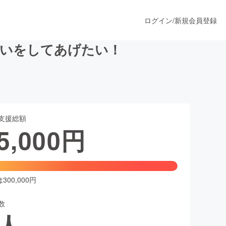
ログイン
/
新規会員登録
祝いをしてあげたい！
うすぐ公開されます
支援総額
プロダクト
5,000
円
ファッション
スポーツ
00,000円
数
ア
ソーシャルグッド
人