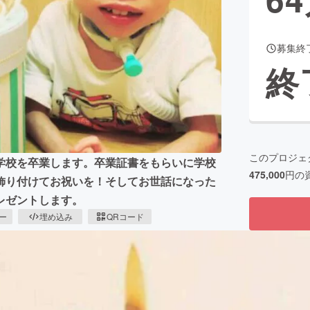
募集終
CAMPFIRE for Social Good
CAMPFIRE Creation
終
CAMPFIREふるさと納税
machi-ya
コミュニティ
このプロジェ
学校を卒業します。卒業証書をもらいに学校
475,000
円の
飾り付けてお祝いを！そしてお世話になった
レゼントします。
ピー
埋め込み
QRコード