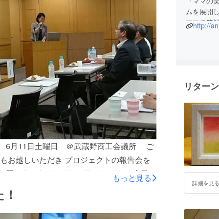
『ママの
ムを展開
ママの笑
http://a
うに活動
リターン
 6月11日土曜日 ＠武蔵野商工会議所 ご
もお越しいただき プロジェクトの報告会を
お届けまでをまとめたスライド そして当日の
もっと見る
詳細を見
した。 当日のVTRでは感動していただいた
た！
… （司会進行をする私はなんとか堪えまし