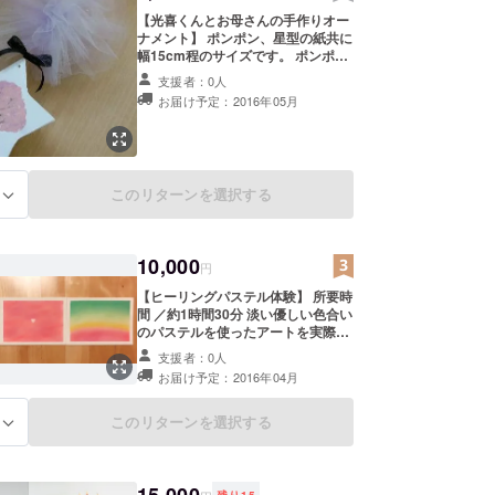
【光喜くんとお母さんの手作りオー
ナメント】 ポンポン、星型の紙共に
幅15cm程のサイズです。 ポンポン
はピンク系、水色系、パープル系、
支援者：0人
グリーン系など…色のチョイスはお
お届け予定：2016年05月
任せください。何色が届くかお楽し
みに♪ ※画像はイメージです。手作
りのため実際にお送りするものとは
異なります。
このリターンを選択する
る
10,000
円
【ヒーリングパステル体験】 所要時
間 ／約1時間30分 淡い優しい色合い
のパステルを使ったアートを実際に
ご自身で体験していただきます。は
支援者：0人
じめての方でも簡単にできる方法を
お届け予定：2016年04月
お伝えしますので、どなたでもご参
加いただけます。自然界にあるもの
や心のおもむくままに表現していま
このリターンを選択する
る
す。