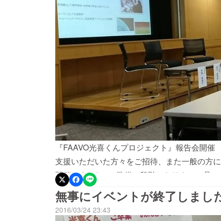
『FAAVO光喜くんプロジェクト』報告会開催
支援いただいた方々をご招待、また一般の方に
開催しました。 準備の段階からリターン品の
ことをまとめた動画でご報告させていただきま
無事にイベントが終了しまし
のか 会場には鼻をすする音が、あちこちから
2016/03/24 23:43
た…！） そして 池川明先生の講演会 『私たちが生まれてきた意味』 先生の講演の前