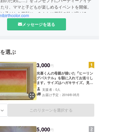
笑顔のために…』をコンセプトにパーティーアイテ
したり、ママと子どもが楽しめるイベントを開催。
顔は子どもを笑顔に、みんなに笑顔の輪が広がるよ
nnibirthcolor.com
しています。
メッセージを送る
を選ぶ
3,000
円
光喜くんの母親が描いた『ヒーリン
グパステル』を額に入れてお送りし
ます。サイズはハガキサイズ。見て
いるだけで癒されるようなパステル
支援者：0人
画。お届けする絵は１つ、どんな絵
お届け予定：2016年05月
が届くかはお楽しみに♪ 光喜くんか
らのお礼のお手紙もお送りします。
このリターンを選択する
る
5,000
円