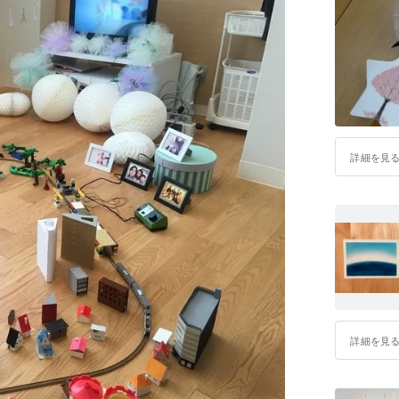
から 光喜くんを育てていくなかで抱いてい
話しさせていただきました。 池川先生から
というお話が。 光喜くんのように障がいを
銘を受けたのが、赤ちゃんはお母さんを助け
=地球を助ける』というお話。 実は
した！ ママの笑顔→子どもの笑顔→みんなが笑顔→
詳細を見
ご登壇頂きました。 母と赤ちゃん、夫婦、介
ついてお話ししていただきました。 子どもに
ゴミ』をつけにやって来ている そんな色々な
んも頷きながら聞いていただけていたようで
ました。 光喜くんお母さんである竹林伶子
 何かを発信したい、笑顔を届けたい！という夢が一
叶えようとしている人たちがまた… 会場では
詳細を見
 のプロジェクトスタート！がリアルタイム
いた皆さま 励ましや応援の声をくださった