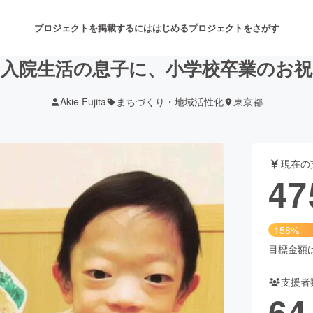
プロジェクトを掲載するには
はじめる
プロジェクトをさがす
入院生活の息子に、小学校卒業のお
Akie Fujita
まちづくり・地域活性化
東京都
注目のリターン
注目の新着プロジェクト
募集終了が近いプロジェクト
も
現在の
音楽
舞台・パフォーマンス
47
ゲーム・サービス開発
フード・飲食店
158%
書籍・雑誌出版
アニメ・漫画
目標金額は3
支援者
チャレンジ
ビューティー・ヘルスケ
64