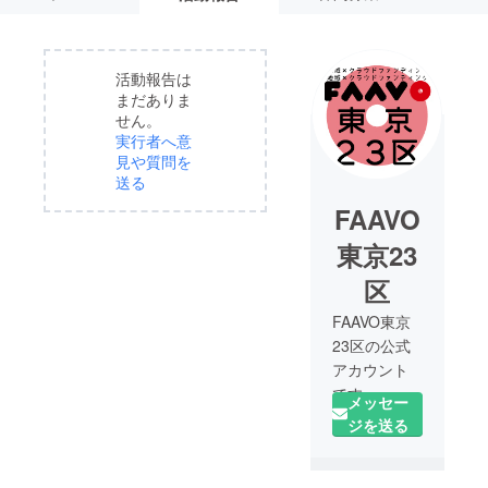
活動報告は
まだありま
せん。
実行者へ意
見や質問を
送る
FAAVO
東京23
区
FAAVO東京
23区の公式
アカウント
です。
メッセー
「平成28年
ジを送る
熊本地震」
の影響でお