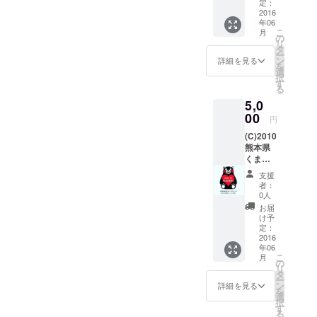
定：
2016
年06
こ
月
の
リ
タ
ー
ン
詳細を見る
を
選
択
す
る
5,0
00
円
(C)2010
熊本県
くまモ
ン#熊本
支援
支援
者：
0人
お届
け予
定：
2016
年06
こ
月
の
リ
タ
ー
ン
詳細を見る
を
選
択
す
る