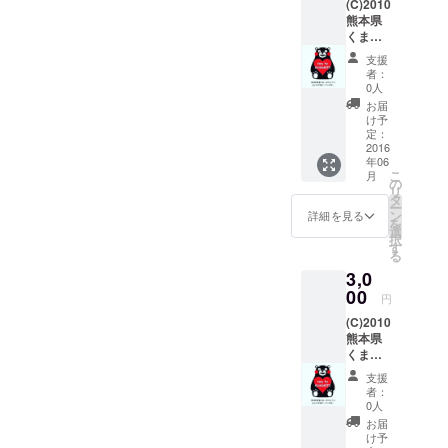
(C)2010
熊本県
くまモ
ン#熊本
支援
支援
者：
0人
お届
け予
定：
2016
年06
こ
月
の
リ
タ
ー
ン
詳細を見る
を
選
択
す
る
3,0
00
円
(C)2010
熊本県
くまモ
ン#熊本
支援
支援
者：
0人
お届
け予