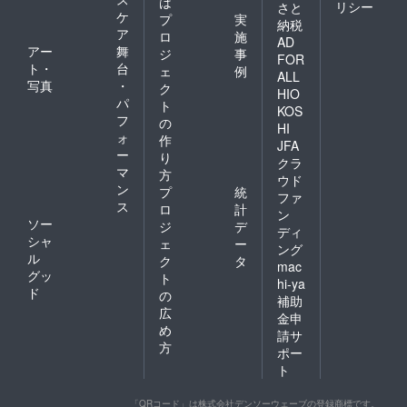
は
リシー
さと
ケ
プ
実
納税
ア
ロ
施
AD
アー
舞
ジ
事
FOR
ト・
台
ェ
例
ALL
写真
・
ク
HIO
パ
ト
KOS
フ
の
HI
ォ
作
JFA
ー
り
クラ
マ
方
ウド
ン
プ
統
ファ
ス
ロ
計
ン
ソー
ジ
デ
ディ
シャ
ェ
ー
ング
ル
ク
タ
mac
グッ
ト
hi-ya
ド
の
補助
広
金申
め
請サ
方
ポー
ト
「QRコード」は株式会社デンソーウェーブの登録商標です。