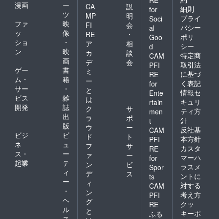
RE
漫画
ー
CA
説
細則
for
ツ
MP
明
プライ
Soci
ファ
映
FI
会
バシー
al
ッ
像
RE
・
ポリ
Goo
ショ
・
ア
相
シー
d
ン
映
カ
談
特定商
CAM
画
デ
会
取引法
PFI
ゲー
書
ミ
に基づ
RE
ム・
籍
ー
く表記
for
サー
・
と
情報セ
Ente
ビス
雑
は
キュリ
rtain
開発
誌
ク
サ
ティ方
men
出
ラ
ポ
針
t
版
ウ
ー
反社基
CAM
ビジ
ビ
ド
ト
本方針
PFI
ネ
ュ
フ
サ
カスタ
RE
ス・
ー
ァ
ー
マーハ
for
起業
テ
ン
ビ
ラスメ
Spor
ィ
デ
ス
ントに
ts
ー
ィ
対する
CAM
・
ン
考え方
PFI
ヘ
グ
クッ
RE
ル
と
キーポ
ふる
ス