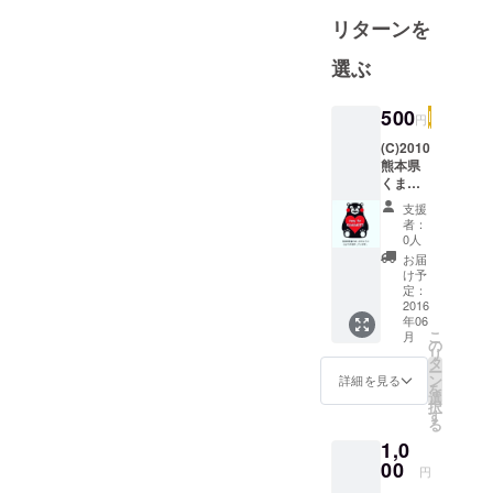
亡くなりに
リターンを
なられた方
のご冥福を
選ぶ
心よりお祈
り申し上
500
円
げ、被災さ
れた方への
(C)2010
熊本県
お見舞い申
くまモ
し上げま
ン#熊本
支援
支援
す。
者：
0人
お届
け予
定：
2016
年06
こ
月
の
リ
タ
ー
ン
詳細を見る
を
選
択
す
る
1,0
00
円