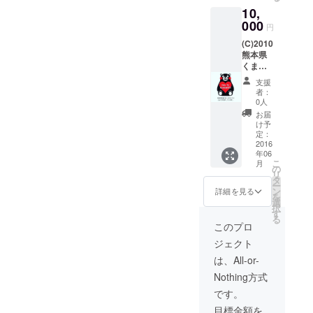
10,
000
円
(C)2010
熊本県
くまモ
ン#熊本
支援
支援
者：
0人
お届
け予
定：
2016
年06
こ
月
の
リ
タ
ー
ン
詳細を見る
を
選
択
す
る
このプロ
ジェクト
は、All-or-
Nothing方式
です。
目標金額を