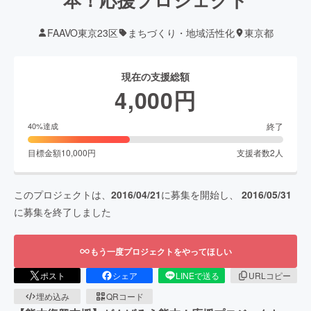
FAAVO東京23区
まちづくり・地域活性化
東京都
現在の支援総額
4,000
円
終了
40
%達成
目標金額
10,000
円
支援者数
2
人
このプロジェクトは、
2016/04/21
に募集を開始し、
2016/05/31
に募集を終了しました
もう一度プロジェクトをやってほしい
ポスト
シェア
LINEで送る
URLコピー
埋め込み
QRコード