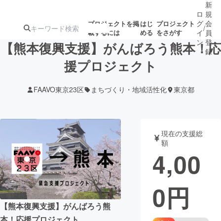
新
ロ
規
グ
会
プロジェクトを掲
はじ
プロジェクト
/
載するには
める
をさがす
イ
員
ン
登
【熊本復興支援】がんばろう熊本！応
録
援プロジェクト
人気のプロ
注目のリ
注目の新着プロ
募集終了が近いプ
もうすぐ公開
FAAVO東京23区
まちづくり・地域活性化
東京都
ジェクト
ターン
ジェクト
ロジェクト
されます
アート・写真
音楽
現在の支援総
額
4,00
テクノロジー・ガジェット
ゲーム・サ
0
円
映像・映画
書籍・雑誌
【熊本復興支援】がんばろう熊
ビジネス・起業
チャレンジ
本！応援プロジェクト