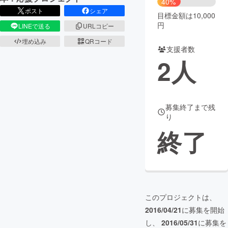
40%
ポスト
シェア
目標金額は10,000
まちづくり・地域活性化
円
LINEで送る
URLコピー
埋め込み
QRコード
支援者数
CAMPFIRE for Social Good
CAMPFIRE Creation
2
人
CAMPFIREふるさと納税
machi-ya
コミュニティ
募集終了まで残
り
終了
このプロジェクトは、
2016/04/21
に募集を開始
し、
2016/05/31
に募集を