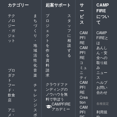
カテゴリー
起案サポート
サ
CAMP
ー
FIRE
テク
ま
プ
ス
ビ
につい
ノロ
ち
ロ
タ
ス
て
ジー
づ
ジ
ッ
・ガ
く
ェ
フ
CAM
CAMP
ジェ
り
ク
に
PFI
FIREと
ット
・
ト
相
RE
は
地
を
談
CAM
あんし
域
作
す
PFI
ん・安
活
る
る
RE
全への
性
資
コ
取り組
化
料
ミュ
み
プロ
音
請
ニ
ニュー
ダク
楽
求
ティ
ス
ト
CAM
ヘルプ
クラウドファ
フー
チ
PFI
お問い
ンディングの
ド・
ャ
RE
合わせ
ノウハウを無
飲食
レ
Crea
料で学ぼう
店
ン
tion
各種規定
CAMPFIRE
ジ
CAM
アカデミー
アニ
ス
利用規
PFI
メ・
ポ
約