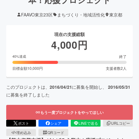
FAAVO東京23区
まちづくり・地域活性化
東京都
現在の支援総額
4,000
円
終了
40
%達成
目標金額
10,000
円
支援者数
2
人
このプロジェクトは、
2016/04/21
に募集を開始し、
2016/05/31
に募集を終了しました
もう一度プロジェクトをやってほしい
ポスト
シェア
LINEで送る
URLコピー
埋め込み
QRコード