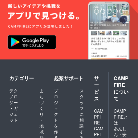
カテゴリー
起案サポート
サ
CAMP
ー
FIRE
テク
ま
プ
ス
ビ
につい
ノロ
ち
ロ
タ
ス
て
ジー
づ
ジ
ッ
・ガ
く
ェ
フ
CAM
CAMP
ジェ
り
ク
に
PFI
FIREと
ット
・
ト
相
RE
は
地
を
談
CAM
あんし
域
作
す
PFI
ん・安
活
る
る