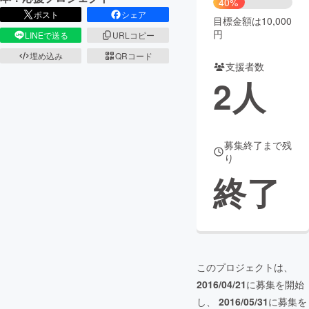
40%
ポスト
シェア
目標金額は10,000
まちづくり・地域活性化
円
LINEで送る
URLコピー
埋め込み
QRコード
支援者数
CAMPFIRE for Social Good
CAMPFIRE Creation
2
人
CAMPFIREふるさと納税
machi-ya
コミュニティ
募集終了まで残
り
終了
このプロジェクトは、
2016/04/21
に募集を開始
し、
2016/05/31
に募集を