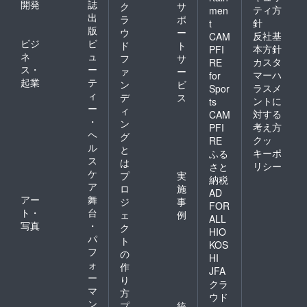
開発
誌
ク
サ
ティ方
men
出
ラ
ポ
針
t
版
ウ
ー
反社基
CAM
ビジ
ビ
ド
ト
本方針
PFI
ネ
ュ
フ
サ
カスタ
RE
ス・
ー
ァ
ー
マーハ
for
起業
テ
ン
ビ
ラスメ
Spor
ィ
デ
ス
ントに
ts
ー
ィ
対する
CAM
・
ン
考え方
PFI
ヘ
グ
クッ
RE
ル
と
キーポ
ふる
ス
は
リシー
さと
ケ
プ
実
納税
ア
ロ
施
AD
アー
舞
ジ
事
FOR
ト・
台
ェ
例
ALL
写真
・
ク
HIO
パ
ト
KOS
フ
の
HI
ォ
作
JFA
ー
り
クラ
マ
方
ウド
ン
プ
統