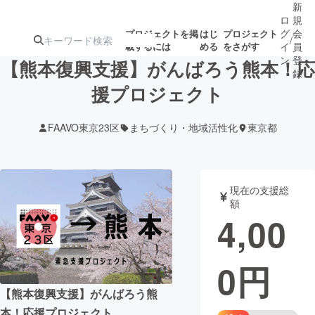
新
ロ
規
グ
会
プロジェクトを掲
はじ
プロジェクト
/
載するには
める
をさがす
イ
員
ン
登
【熊本復興支援】がんばろう熊本！応
録
援プロジェクト
人気のプロ
注目のリ
注目の新着プロ
募集終了が近いプ
もうすぐ公開
FAAVO東京23区
まちづくり・地域活性化
東京都
ジェクト
ターン
ジェクト
ロジェクト
されます
アート・写真
音楽
現在の支援総
額
4,00
テクノロジー・ガジェット
ゲーム・サ
0
円
映像・映画
書籍・雑誌
【熊本復興支援】がんばろう熊
ビジネス・起業
チャレンジ
本！応援プロジェクト