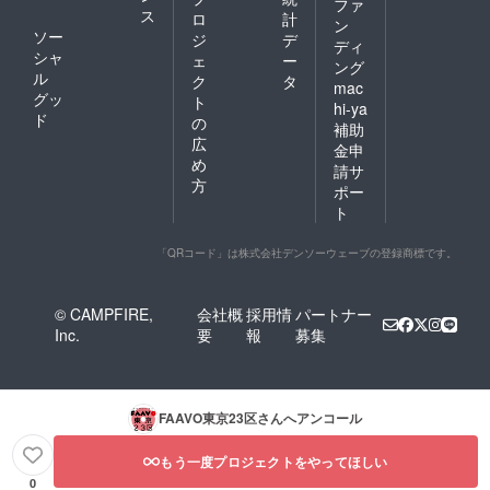
ファ
ス
ロ
計
ン
ソー
ジ
デ
ディ
シャ
ェ
ー
ング
ル
ク
タ
mac
グッ
ト
hi-ya
ド
の
補助
広
金申
め
請サ
方
ポー
ト
「QRコード」は株式会社デンソーウェーブの登録商標です。
© CAMPFIRE,
会社概
採用情
パートナー
Inc.
要
報
募集
FAAVO東京23区
さんへアンコール
もう一度プロジェクトをやってほしい
0