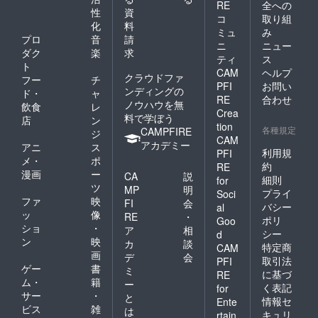
RE
全への
性
資
コ
取り組
化
料
ミュ
み
プロ
音
請
ニ
ニュー
ダク
楽
求
ティ
ス
ト
CAM
ヘルプ
クラウドファ
フー
チ
PFI
お問い
ンディングの
ド・
ャ
RE
合わせ
ノウハウを無
飲食
レ
Crea
料で学ぼう
店
ン
tion
各種規定
CAMPFIRE
ジ
CAM
アカデミー
アニ
ス
利用規
PFI
メ・
ポ
約
RE
漫画
ー
CA
説
細則
for
ツ
MP
明
プライ
Soci
ファ
映
FI
会
バシー
al
ッ
像
RE
・
ポリ
Goo
ショ
・
ア
相
シー
d
ン
映
カ
談
特定商
CAM
画
デ
会
取引法
PFI
ゲー
書
ミ
に基づ
RE
ム・
籍
ー
く表記
for
サー
・
と
情報セ
Ente
ビス
雑
は
キュリ
rtain