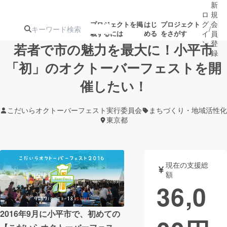
新
ロ
規
グ
会
プロジェクトを掲
はじ
プロジェクト
/
載するには
める
をさがす
イ
員
ン
登
若者で市の魅力を最大に！小平市
録
「初」のオクトーバーフェストを開
催したい！
人気のプロ
注目のリ
注目の新着プロ
募集終了が近いプ
もうすぐ公開
ジェクト
ターン
ジェクト
ロジェクト
されます
こだいらオクトーバーフェスト実行委員会
まちづくり・地域活性化
東京都
アート・写真
音楽
テクノロジー・ガジェット
ゲーム・サ
現在の支援総
額
36,0
映像・映画
書籍・雑誌
2016年9月に小平市で、初めての
ビジネス・起業
チャレンジ