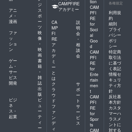
tion
各種規定
CAMPFIRE
ジ
CAM
アカデミー
アニ
ス
利用規
PFI
メ・
ポ
約
RE
漫画
ー
CA
説
細則
for
ツ
MP
明
プライ
Soci
ファ
映
FI
会
バシー
al
ッ
像
RE
・
ポリ
Goo
ショ
・
ア
相
シー
d
ン
映
カ
談
特定商
CAM
画
デ
会
取引法
PFI
ゲー
書
ミ
に基づ
RE
ム・
籍
ー
く表記
for
サー
・
と
情報セ
Ente
ビス
雑
は
キュリ
rtain
開発
誌
ク
サ
ティ方
men
出
ラ
ポ
針
t
版
ウ
ー
反社基
CAM
ビジ
ビ
ド
ト
本方針
PFI
ネ
ュ
フ
サ
カスタ
RE
ス・
ー
ァ
ー
マーハ
for
起業
テ
ン
ビ
ラスメ
Spor
ィ
デ
ス
ントに
ts
ー
ィ
対する
CAM