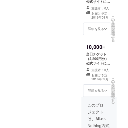
ら
公式サイトに名
前掲載
支援者：0人
https://faavo.jp/tokyotamach
Facebookペー
お届け予定：
ジ写真掲載（希
uo/project/1475 今回はご挨
こ
2016年09月
の
望の写真＋コメ
リ
タ
ントをいただき
拶のみとなりますが、レ
ー
ン
掲載します）
詳細を見る
を
ポートについても順次更新
選
択
す
る
させていただき、 支援いた
10,000
円
だいた方へのご連絡も順次
当日チケット
実施させていただきます！
（4,200円分）
公式サイトに名
引き続き皆さまのご支援の
前掲載
支援者：0人
Facebookペー
ほど宜しくお願いいたしま
お届け予定：
ジ写真掲載（希
こ
2016年09月
す！ プロジェクトペー
の
望の写真＋コメ
リ
タ
ントをいただき
ー
ジはこちらから
ン
掲載します）
詳細を見る
を
選
https://faavo.jp/tokyotamach
択
す
る
uo/project/1475
このプロ
ジェクト
は、All-or-
Nothing方式