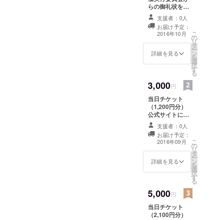
者のメインは、小平市内の
20:00(雨天決
らの御礼状を送
付いたします。
行/荒天中止)
方となると想定しているた
支援者：0人
お届け予定：
め、 小平市内の飲食店様
こ
2016年10月
の
リ
や、企業様を中心に広報活
タ
ー
ン
詳細を見る
動を進めております。 あら
を
選
択
す
ためて、広報活動をする中
る
で感じるのが、みなさまの
3,000
円
「温かさ」です。 みなさ
当日チケット
（1,200円分）
ん、本当に協力的で応援し
公式サイトに名
前掲載
てくださり、 益々当日の成
支援者：0人
お届け予定：
功を目指さなければと襟を
こ
2016年09月
の
リ
正される日々です！ クラウ
タ
ー
ン
詳細を見る
を
ドファンディングについて
選
択
す
も、告知を進めて支援金を
る
5,000
募ってまいります。 プロ
円
当日チケット
ジェクトページはこちらか
（2,100円分）