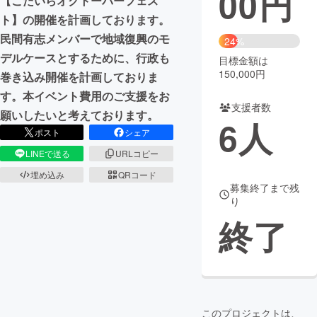
00
円
【こだいらオクトーバーフェス
ト】の開催を計画しております。
まちづくり・地域活性化
民間有志メンバーで地域復興のモ
24%
デルケースとするために、行政も
目標金額は
CAMPFIRE for Social Good
CAMPFIRE Creation
150,000円
巻き込み開催を計画しておりま
CAMPFIREふるさと納税
machi-ya
コミュニティ
す。本イベント費用のご支援をお
支援者数
願いしたいと考えております。
6
人
ポスト
シェア
LINEで送る
URLコピー
埋め込み
QRコード
募集終了まで残
り
終了
このプロジェクトは、