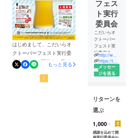
フェス
ト実行
委員会
こだいらオ
クトーバー
はじめまして、こだいらオ
フェスト実
行委員会で
クトーバーフェスト実行委
http://www.kodaira-beer.jp/
す。
https://twitter.com/kodaira_okf2016
員会です！ 開催まで日が
もっと見る
メッセー
迫ってきておりますが、 既
【日時】
ジを送る
に多くの方から支援いただ
1
2016年9月
17日(土)-18
いております。 この場を借
日(日)
りて御礼申し上げます。 誠
リターンを
【会場】東
にありがとうございます。
京都小平市
選ぶ
9/17（土）、9/18（日）の
花小金井東
部公園
イベント開催に向けて、 準
1,000
円
【時間】両
備を進めております。 来場
感謝を込めて開
日11:00～
催実行委員会か