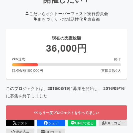
こだいらオクトーバーフェスト実行委員会
まちづくり・地域活性化
東京都
現在の支援総額
36,000
円
終了
24
%達成
目標金額
150,000
円
支援者数
6
人
このプロジェクトは、
2016/08/19
に募集を開始し、
2016/09/16
に募集を終了しました
もう一度プロジェクトをやってほしい
ポスト
シェア
LINEで送る
URLコピー
埋め込み
QRコード