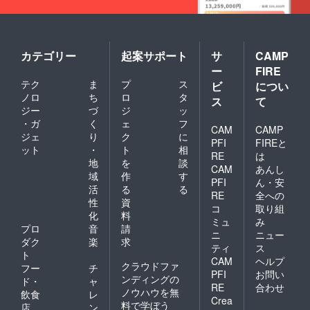
カテゴリー
起案サポート
サ
CAMP
ー
FIRE
テク
ま
プ
ス
ビ
につい
ノロ
ち
ロ
タ
ス
て
ジー
づ
ジ
ッ
・ガ
く
ェ
フ
CAM
CAMP
ジェ
り
ク
に
PFI
FIREと
ット
・
ト
相
RE
は
地
を
談
CAM
あんし
域
作
す
PFI
ん・安
活
る
る
RE
全への
性
資
コ
取り組
化
料
ミュ
み
プロ
音
請
ニ
ニュー
ダク
楽
求
ティ
ス
ト
CAM
ヘルプ
クラウドファ
フー
チ
PFI
お問い
ンディングの
ド・
ャ
RE
合わせ
ノウハウを無
飲食
レ
Crea
料で学ぼう
店
ン