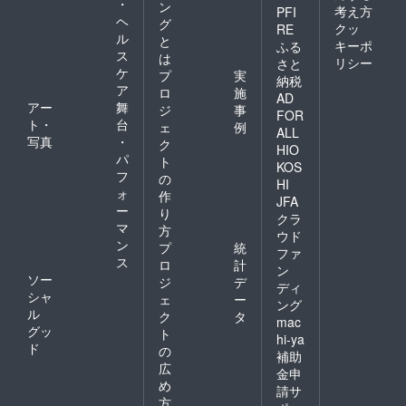
・
ン
考え方
PFI
ヘ
グ
クッ
RE
ル
と
キーポ
ふる
ス
は
リシー
さと
ケ
プ
実
納税
ア
ロ
施
AD
アー
舞
ジ
事
FOR
ト・
台
ェ
例
ALL
写真
・
ク
HIO
パ
ト
KOS
フ
の
HI
ォ
作
JFA
ー
り
クラ
マ
方
ウド
ン
プ
統
ファ
ス
ロ
計
ン
ソー
ジ
デ
ディ
シャ
ェ
ー
ング
ル
ク
タ
mac
グッ
ト
hi-ya
ド
の
補助
広
金申
め
請サ
方