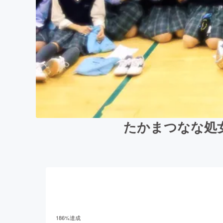
たかまつなな処
186
%達成