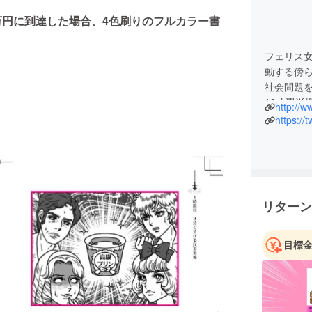
0万円に到達した場合、4色刷りのフルカラー書
フェリス
動する傍
社会問題
18才選挙
http://
会社笑下
https://
芸能活動
義塾大学
講演会・
手がける
リターン
お笑い界
ショー」
目標
及・啓発
資格：中学
(地歴・公