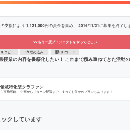
人の支援により
1,121,000
円の資金を集め、
2016/11/21
に募集を終了し
もう一度プロジェクトをやってほしい
RLコピー
埋め込み
QRコード
張授業の内容を書籍化したい！ これまで積み重ねてきた活動
領域特化型クラファン
から実施可能。 企画からリターン配送まで、すべてお任せのプランもあります！
ェックしています