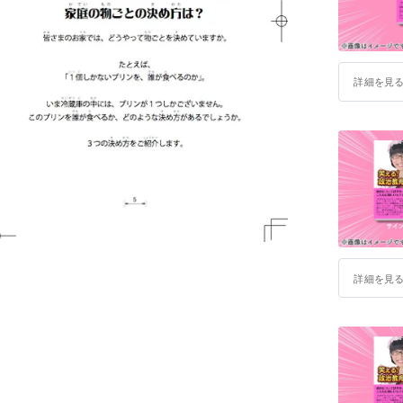
R-1ぐら
チャン！」
JICA「
詳細を見
詳細を見