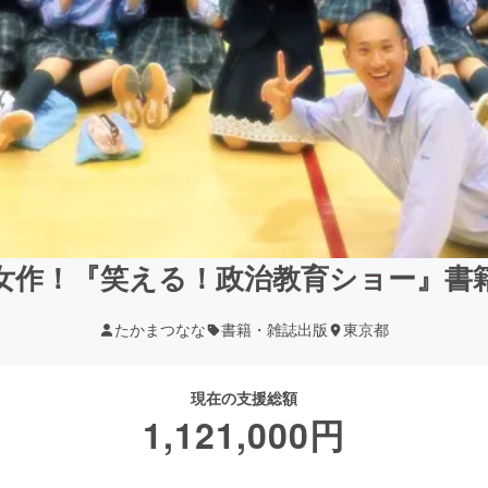
女作！『笑える！政治教育ショー』書
たかまつなな
書籍・雑誌出版
東京都
現在の支援総額
1,121,000
円