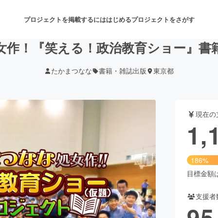
プロジェクトを掲載するには
はじめる
プロジェクトをさがす
女作！『笑える！政治教育ショー』書
たかまつなな
書籍・雑誌出版
東京都
注目のリターン
注目の新着プロジェクト
募集終了が近いプロジェクト
も
現在の
音楽
舞台・パフォーマンス
1,
ゲーム・サービス開発
フード・飲食店
186%
書籍・雑誌出版
アニメ・漫画
目標金額は6
支援者
チャレンジ
ビューティー・ヘルスケ
95