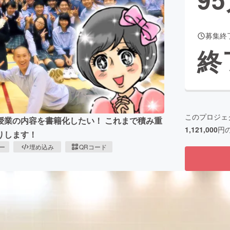
募集終
CAMPFIRE for Social Good
CAMPFIRE Creation
終
CAMPFIREふるさと納税
machi-ya
コミュニティ
このプロジェ
授業の内容を書籍化したい！ これまで積み重
1,121,000
円
りします！
ピー
埋め込み
QRコード