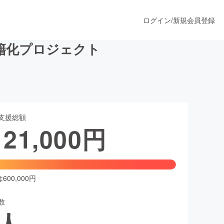
ログイン
/
新規会員登録
籍化プロジェクト
うすぐ公開されます
支援総額
プロダクト
121,000
円
ファッション
スポーツ
00,000円
数
ア
ソーシャルグッド
人