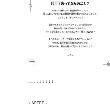
↓↓↓↓↓↓↓↓↓
＜AFTER＞