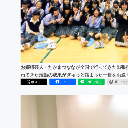
まちづくり・地域活性化
お嬢様芸人・たかまつななが全国で行ってきた出張
ねてきた活動の成果がぎゅっと詰まった一冊をお送
ポスト
シェア
LINEで送る
URLコ