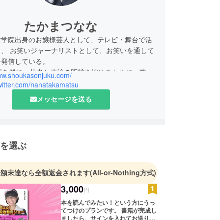
たかまつなな
女学院出身のお嬢様芸人として、テレビ・舞台で活
ら、 お笑いジャーナリストとして、お笑いを通して
を発信している。
権を機に、若者と政治の距離を縮めるために、株式
www.shoukasonjuku.com/
村塾を設立。
twitter.com/nanatakamatsu
メッセージを送る
をする一方、東京大学大学院情報学環教育部、慶應
大学院政策メディア研究科で学業に勤しみながら、
シンポジウム・ワークショップ・イベント企画など
。
を選ぶ
の池上彰目指し、「笑える！使える！政治教育
を行う株式会社笑下村塾を設立し、主権者教育の普
金額未達なら全額返金されます
(All-or-Nothing方式)
を行う。
3,000
円
校教諭一種免許状(社会)/高等学校教諭一種免許状
本を読んでみたい！という方にうっ
てつけのプランです。 書籍が完成し
民)
ましたら、サインを入れてお送りさ