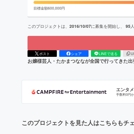
目標金額
600,000
円
このプロジェクトは、
2016/10/07
に募集を開始し、
95
ポスト
シェア
LINEで送る
U
お嬢様芸人・たかまつななが全国で行ってきた出
エンタメ
手数料0円
このプロジェクトを見た人はこちらもチ