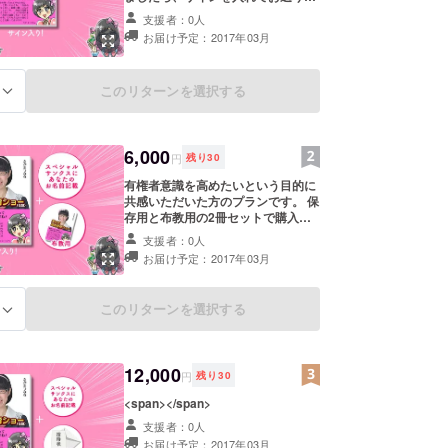
んぷり2013セミファイナリスト/日本テレビ「ワラ
せていただきます。
支援者：0人
優勝/ABCお笑いグランプリ決勝/
お届け予定：2017年03月
なんとかしなきゃ！プロジェクト」著名人メンバー
このリターンを選択する
る
6,000
円
残り
30
有権者意識を高めたいという目的に
共感いただいた方のプランです。 保
存用と布教用の2冊セットで購入で
きます。 さらに、保存用にのみ直筆
支援者：0人
サインを入れてお送りいたします！
お届け予定：2017年03月
このリターンを選択する
る
12,000
円
残り
30
<span></span>
支援者：0人
お届け予定：2017年03月