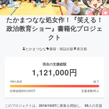
たかまつなな処女作！『笑える！
政治教育ショー』書籍化プロジェ
クト
たかまつなな
書籍・雑誌出版
東京都
現在の支援総額
1,121,000
円
終了
186
%達成
目標金額
600,000
円
支援者数
95
人
このプロジェクトは、
2016/10/07
に募集を開始し、
95
人の支援