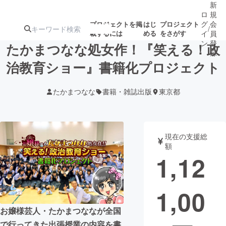
新
ロ
規
グ
会
プロジェクトを掲
はじ
プロジェクト
/
載するには
める
をさがす
イ
員
ン
登
たかまつなな処女作！『笑える！政
録
治教育ショー』書籍化プロジェクト
人気のプロ
注目のリ
注目の新着プロ
募集終了が近いプ
もうすぐ公開
たかまつなな
書籍・雑誌出版
東京都
ジェクト
ターン
ジェクト
ロジェクト
されます
アート・写真
音楽
現在の支援総
額
1,12
テクノロジー・ガジェット
ゲーム・サ
1,00
映像・映画
書籍・雑誌
お嬢様芸人・たかまつななが全国
ビジネス・起業
チャレンジ
で行ってきた出張授業の内容を書