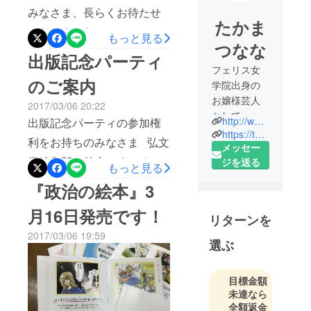
みなさま、長らくお待たせ
たかま
いたしました！ ついについ
もっと見る
つなな
に『政治の絵本』完成でご
出版記念パーティ
ざいます！ 今夜はたかまつ
フェリス女
のご案内
学院出身の
ななさんにご来社いただ
お嬢様芸人
2017/03/06 20:22
き、みなさまにお送りする
として、テ
http://www.shoukasonjuku.com/
出版記念パーティの参加権
本にサインをしていただき
レビ・舞台
https://twitter.com/nanatakamatsu
利をお持ちのみなさま 弘文
で活動する
メッセー
ました。 私服もかわいいな
堂編集部の外山です。 さき
傍ら、 お笑
ジを送る
もっと見る
なさん、5時間近くかけて一
いジャーナ
ほどのレポートでお伝えし
『政治の絵本』3
冊一冊丁寧にサインしてく
リストとし
ましたとおり、たかまつな
ださいました。 この本は
て、お笑い
月16日発売です！
リターンを
な著『政治の絵本』発売日
を通して社
15日に取次に配本されます
2017/03/06 19:59
会問題を発
が3月16日に決定いたしまし
選ぶ
が、実際に書店に並ぶのは
信してい
た。 つきましては、3月26
早くても来週末です。 みな
る。
日（日）に『政治の絵本』
目標金額
さまのお手元には必ずその
18才選挙権
未達なら
出版記念パーティを開催し
を機に、若
前にお届けいたします。 楽
全額返金