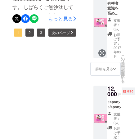
て、これから追い込み作業
ますので、ご理解のほどお
有権者
んはタイムリミットぎりぎ
ショップ・
す。 しばらくご無沙汰して
意識を
に入ります。ご期待くださ
願い申し上げます。 つきま
りまで言葉の一つ一つにこ
イベント企
高めた
おりましたが、本書の編集
もっと見る
い！ ということで、最後の
いとい
画など手が
しては、参加権をおもちの
支援
だわり、写真や色のチェッ
う目的
は順調に進んでおります。
者：
ける。
公開編集会議を2月5日
に共感
みなさまに後日メールをさ
0人
クにも手抜きはありません
これまでに３回の公開編集
1
2
3
次のページ
いただ
お届
（日）に開催いたします。
し上げますので、現時点で
いた方
でした。さすがでございま
け予
お笑い界の
会議を開催し、参加者のご
のプラ
定：
今回はトリガーさんに先約
の参加・不参加のご希望を
池上彰目指
す。 こだわりの1冊にご期
ンで
2017
意見を取り入れながら、ど
年03
がありますので、第1回と同
す。 保
し、「笑え
お知らせください。場所の
待くださいませ！ アマゾン
こ
月
存用と
んどんすばらしい本に成長
の
る！使え
リ
様に弘文堂会議室で行いま
布教用
確定をするためですので、
タ
から予約もできます。 アマ
ー
る！政治教
しております。 どうぞご期
の2冊
ン
詳細を見る
す。 場所は御茶ノ水（詳細
を
あくまでも現在のご予定で
セット
ゾンのURLは長いので、下
選
育ショー」
待ください！ 現在のとこ
択
で購入
す
は下記）です。お間違いの
結構です。 最終の出欠確認
を行う株式
る
の弘文堂URLからネット書
できま
ろ、刊行は3月中旬を予定し
12,
ないようにお越しくださ
会社笑下村
す。 さ
は会場決定後に改めてお伺
店を選択してください。
残り30
らに、
000
ております。 当初の予告よ
塾を設立
円
い。 記 第４回 公開編
保存用
いいたします。 お手数です
http://www.koubundou.co.jp/
し、主権者
<span>
りも少し遅れましたが、そ
にのみ
集会議 日時 2月5日（日）
がご協力のほど、なにとぞ
</span>
直筆サ
book/b280919.html でも、
教育の普
の分、内容はぐっと良く
インを
12～14時 ＊時間がいつ
支援
及・啓発を
よろしくお願い申し上げま
もちろんみなさまにはたか
入れて
者：
なっております！ そして、
行う。
もと違うのでご注意くださ
お送り
0人
す。
まつななさんサイン入りの
いたし
なんと！ 本日の打ち合わせ
お届
い。たかまつさんに次の予
ます！
け予
本をお届けいたします！ 楽
資格：中学
で、ようやくタイトルが決
定：