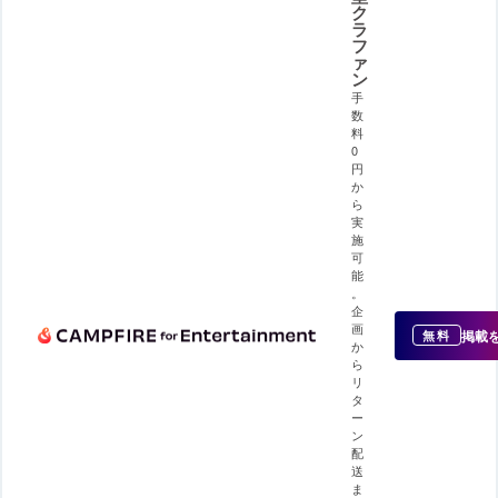
ク
ラ
フ
ァ
ン
手
数
料
0
円
か
ら
実
施
可
能
。
企
画
掲載
無料
か
ら
リ
タ
ー
ン
配
送
ま