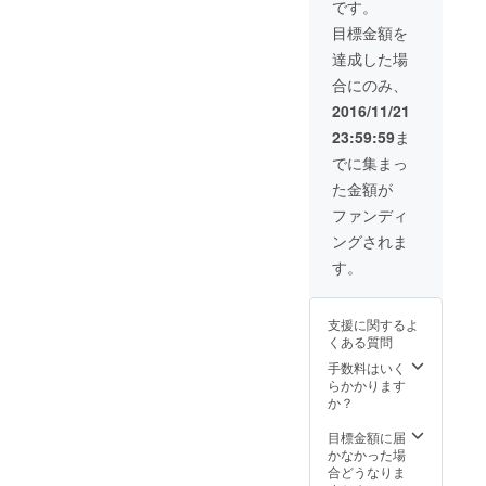
です。
目標金額を
達成した場
合にのみ、
2016/11/21
23:59:59
ま
でに集まっ
た金額が
ファンディ
ングされま
す。
支援に関するよ
くある質問
手数料はいく
らかかります
か？
目標金額に届
かなかった場
合どうなりま