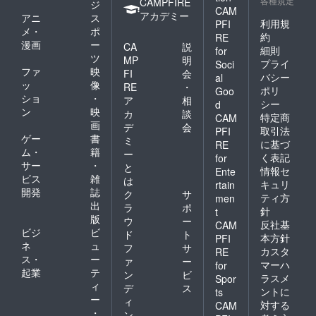
各種規定
CAMPFIRE
ジ
CAM
アカデミー
アニ
ス
利用規
PFI
メ・
ポ
約
RE
漫画
ー
CA
説
細則
for
ツ
MP
明
プライ
Soci
ファ
映
FI
会
バシー
al
ッ
像
RE
・
ポリ
Goo
ショ
・
ア
相
シー
d
ン
映
カ
談
特定商
CAM
画
デ
会
取引法
PFI
ゲー
書
ミ
に基づ
RE
ム・
籍
ー
く表記
for
サー
・
と
情報セ
Ente
ビス
雑
は
キュリ
rtain
開発
誌
ク
サ
ティ方
men
出
ラ
ポ
針
t
版
ウ
ー
反社基
CAM
ビジ
ビ
ド
ト
本方針
PFI
ネ
ュ
フ
サ
カスタ
RE
ス・
ー
ァ
ー
マーハ
for
起業
テ
ン
ビ
ラスメ
Spor
ィ
デ
ス
ントに
ts
ー
ィ
対する
CAM
・
ン