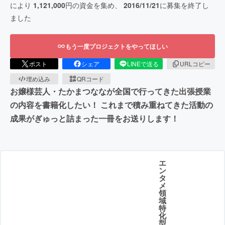
により
1,121,000
円の資金を集め、
2016/11/21
に募集を終了し
ました
もう一度プロジェクトをやってほしい
ポスト
シェア
LINEで送る
URLコピー
埋め込み
QRコード
お嬢様芸人・たかまつななが全国で行ってきた出張授業
の内容を書籍化したい！ これまで積み重ねてきた活動の
成果がぎゅっと詰まった一冊をお送りします！
エ
ン
タ
メ
領
域
特
化
型