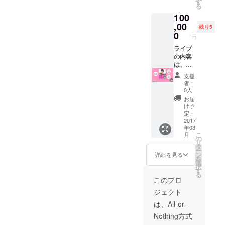
す
る
数は都
100
度ご相
談させ
,00
残り5
てくだ
0
円
さい。
中高生
ライブ
などへ
の内容
マーケ
は、お
ティン
笑いラ
支援
グ的な
イブ、
者：
アプ
本書の
0人
ローチ
出張授
お届
できる
業と選
け予
機会で
ぶこと
定：
すが、
ができ
2017
年03
申し込
ます。
こ
月
みにあ
の
リ
たり教
タ
ー
育現場
ン
詳細を見る
を
にふさ
選
択
わしい
す
る
内容か
このプロ
どう
ジェクト
か、審
査をさ
は、All-or-
せてい
Nothing方式
ただき
ます。