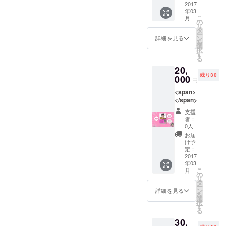
定があるため、延長はあり
2017
校教諭一種
しみにもう少々お待ちくだ
定いたしました！ 『政治の
年03
ません。 場所 弘文堂（御
免許状(社
こ
月
さいませ。 下の美しいカ
の
絵本 ー現役東大生のお笑い
リ
会)/高等学校
茶ノ水、駿台8号館9階）会
タ
ラー刷り、いかがでしょう
ー
ン
教諭一種免
芸人が偏差値44の高校の投
詳細を見る
を
議室
選
か？ これもすべてみなさま
許状(地歴・
択
票率を84％にした授業ー』
す
http://www.koubundou.co.jp/
る
公民)
からご支援を頂戴したおか
いかがでしょうか？ 悩みに
20,
company/c564.html に地図
R-1ぐらんぷ
残り30
げで実現できました。 重ね
000
円
悩んでようやくたどり着い
り2013セミ
があります。 最寄り駅 ・Ｊ
重ね御礼申し上げます。
<span>
ファイナリ
たタイトルです。 公開編集
Ｒ御茶ノ水駅（御茶ノ水橋
</span>
スト/日本テ
会議でも毎度毎度、皆様の
支援
口）より徒歩５分 ・東京メ
レビ「ワラ
者：
ご意見を募り、その場では
0人
チャン！」
トロ丸ノ内線 御茶ノ水駅
お届
「決めました！」とのたま
優勝/ABCお
より徒歩７分 ・東京メトロ
け予
笑いグラン
定：
わっておきながら、次回に
千代田線 新御茶ノ水駅よ
2017
プリ決勝/
年03
はしれっと白紙に戻してし
こ
り徒歩７分 ・東京メトロ半
月
JICA「なん
の
リ
まったことをお詫びいたし
タ
とかしな
蔵門線、都営新宿線、都営
ー
ン
詳細を見る
きゃ！プロ
ます。優柔不断な編集者で
を
選
三田線 神保町駅より徒歩
択
ジェクト」
す
本当にすみません。 今回こ
る
１０分 ・駿台8号館（向か
著名人メン
30,
そ、これで本決まりです！