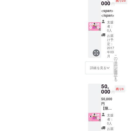
い側はBS11）に予備校とは
バー
残り20
000
円
（ええ、たぶん、おそら
別の入口がありますので、
<span>
く…） だって、もう時間が
</span>
エレベーターで9階にお越し
支援
ないんです。 これから、書
ください。 ・出席いただけ
者：
0人
店に配る新刊案内の原稿を
る方は、準備の都合上、で
お届
書かなくちゃいけないんで
け予
きれば2月3日（金）午前中
定：
す。ほんとは今日が締切
2017
までにこのメールにご返信
年03
だったんです。 責了まで残
こ
月
ください。 もちろん、ドタ
の
リ
タ
り一ヵ月！ ラストスパート
ー
キャンもドタ参加も歓迎で
ン
詳細を見る
を
に向けて頑張りますので、
選
す。 これまでにみなさま
択
す
る
引き続きよろしくご支援く
からいただいたご意見のお
50,
ださいませ！ 弘文堂編集
残り5
000
かげで、すばらしい内容に
円
部 外山
なってまいりました。 ぜひ
50,000
円
最後まで見守ってくださ
【限定5
個】
い。 よろしくお願いいたし
支援
者：
ます。 弘文堂 外山千尋
0人
お届