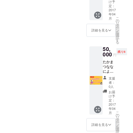
け予
定：
2017
年04
こ
月
の
リ
タ
ー
ン
詳細を見る
を
選
択
す
る
50,
残り6
000
円
たかま
つなな
による
高校な
支援
どでの
者：
有権者
0人
教育セ
お届
ミナー
け予
会場に
定：
て貴社
2017
年04
商品を
こ
月
配布い
の
リ
たしま
タ
ー
す。 対
ン
詳細を見る
を
象とな
選
択
る会場