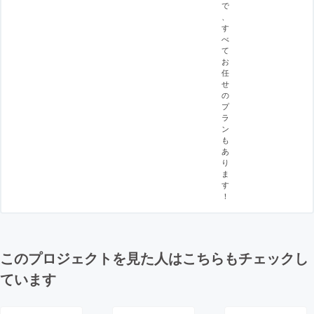
で
、
す
べ
て
お
任
せ
の
プ
ラ
ン
も
あ
り
ま
す
！
このプロジェクトを見た人はこちらもチェックし
ています