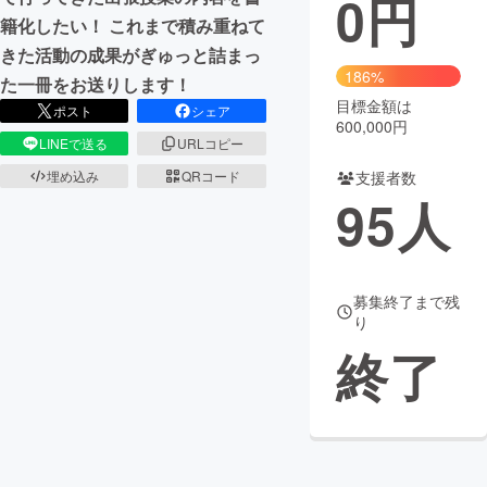
0
円
籍化したい！ これまで積み重ねて
まちづくり・地域活性化
きた活動の成果がぎゅっと詰まっ
186%
た一冊をお送りします！
目標金額は
CAMPFIRE for Social Good
CAMPFIRE Creation
ポスト
シェア
600,000円
CAMPFIREふるさと納税
machi-ya
コミュニティ
LINEで送る
URLコピー
支援者数
埋め込み
QRコード
95
人
募集終了まで残
り
終了