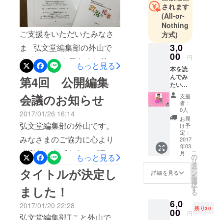
者と政治の
たいと存じます。 日時：3
されます
しみにお待ちくださいね。
距離を縮め
(All-or-
月26日（日）12時～15時く
もちろん、とってもすてき
るために、
Nothing
らい 場所：東京都内（詳細
ご支援をいただいたみなさ
方式)
株式会社笑
に仕上がっていますよ！
未定） 暫定会場として渋谷
下村塾を設
3,0
ま 弘文堂編集部の外山で
00
立。
円
のマンガサロントリガーを
す。 たいへん長らくお待た
もっと見る
本を読
予定しておりますが、収容
せいたしました！ たかまつ
んでみ
芸能活動を
第4回 公開編集
たい！
人数にかぎりがございます
なな著『政治の絵本』は無
する一方、
という
会議のお知らせ
支援
東京大学大
ため、参加予定者が30名以
方に
事に責了作業を終え、現
者：
うって
学院情報学
0人
2017/01/26 16:14
上になった場合は別の会場
在、印刷に入っておりま
つけの
お届
環教育部、
プラン
弘文堂編集部の外山です。
け予
を探します。 その場合、レ
す。 進捗のご連絡が遅れま
慶應義塾大
です。
定：
みなさまのご協力に心より
書籍が
2017
ストランなどの貸し切りを
学大学院政
したため、みなさまにご心
年03
完成し
感謝申し上げます。 『政治
こ
策メディア
月
検討しますので、別途ラン
ました
もっと見る
配をおかけし、申し訳ござ
の
リ
ら、サ
研究科で学
タ
の絵本――現役東大生のお
チ代の実費を頂戴する可能
ー
タイトルが決定し
いません。 でも、どうかご
インを
ン
詳細を見る
業に勤しみ
を
入れて
笑い芸人が偏差値44の高校
選
性がございます。できるか
安心ください。 おかげさま
択
ながら、講
お送り
ました！
す
る
の投票率を84％にした授業
させて
ぎりみなさまに金銭的なご
演会・シン
でとても素敵な本に仕上が
6,0
いただ
2017/01/20 22:28
―』は3月中旬刊行を目指し
ポジウム・
残り30
負担をかけない場所を探し
きま
00
りました！ たかまつななさ
円
弘文堂編集部Tこと外山で
ワーク
す。