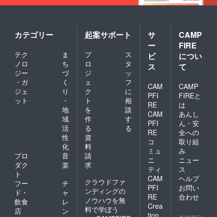
カテゴリー
起案サポート
サ
CAMP
ー
FIRE
テク
ま
プ
ス
ビ
につい
ノロ
ち
ロ
タ
ス
て
ジー
づ
ジ
ッ
・ガ
く
ェ
フ
CAM
CAMP
ジェ
り
ク
に
PFI
FIREと
ット
・
ト
相
RE
は
地
を
談
CAM
あんし
域
作
す
PFI
ん・安
活
る
る
RE
全への
性
資
コ
取り組
化
料
ミュ
み
プロ
音
請
ニ
ニュー
ダク
楽
求
ティ
ス
ト
CAM
ヘルプ
クラウドファ
フー
チ
PFI
お問い
ンディングの
ド・
ャ
RE
合わせ
ノウハウを無
飲食
レ
Crea
料で学ぼう
店
ン
tion