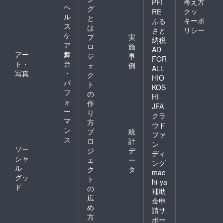
考え方
PFI
ヘ
グ
クッ
RE
ル
と
キーポ
ふる
ス
は
リシー
さと
ケ
プ
実
納税
ア
ロ
施
AD
アー
舞
ジ
事
FOR
ト・
台
ェ
例
ALL
写真
・
ク
HIO
パ
ト
KOS
フ
の
HI
ォ
作
JFA
ー
り
クラ
マ
方
ウド
ン
プ
統
ファ
ス
ロ
計
ン
ソー
ジ
デ
ディ
シャ
ェ
ー
ング
ル
ク
タ
mac
グッ
ト
hi-ya
ド
の
補助
広
金申
め
請サ
方
ポー