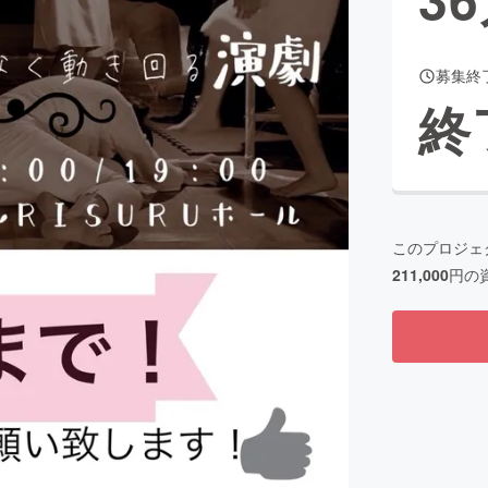
募集終
CAMPFIRE for Social Good
CAMPFIRE Creation
終
CAMPFIREふるさと納税
machi-ya
コミュニティ
このプロジェ
211,000
円の