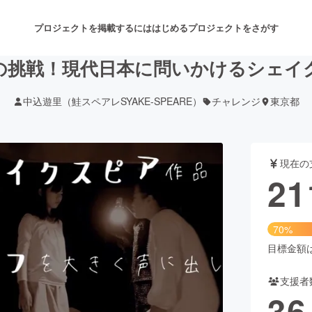
プロジェクトを掲載するには
はじめる
プロジェクトをさがす
の挑戦！現代日本に問いかけるシェイ
中込遊里（鮭スペアレSYAKE-SPEARE）
チャレンジ
東京都
注目のリターン
注目の新着プロジェクト
募集終了が近いプロジェクト
も
現在の
音楽
舞台・パフォーマンス
21
ゲーム・サービス開発
フード・飲食店
70%
書籍・雑誌出版
アニメ・漫画
目標金額は3
支援者
チャレンジ
ビューティー・ヘルスケ
36