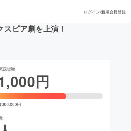
ログイン
/
新規会員登録
クスピア劇を上演！
うすぐ公開されます
支援総額
プロダクト
1,000
円
ファッション
スポーツ
00,000円
数
ア
ソーシャルグッド
人