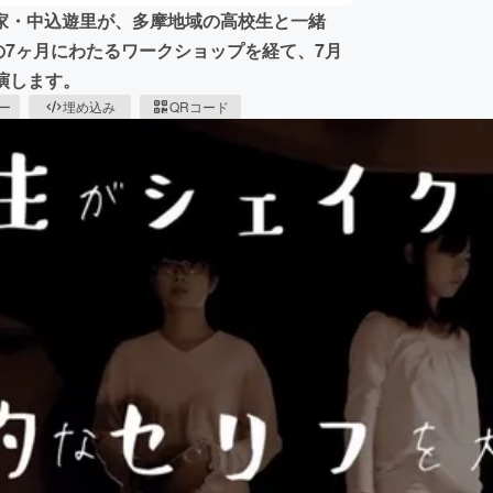
家・中込遊里が、多摩地域の高校生と一緒
の7ヶ月にわたるワークショップを経て、7月
上演します。
ピー
埋め込み
QRコード