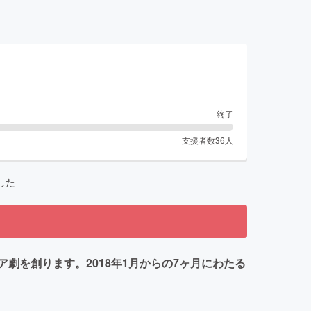
終了
支援者数
36
人
した
を創ります。2018年1月からの7ヶ月にわたる