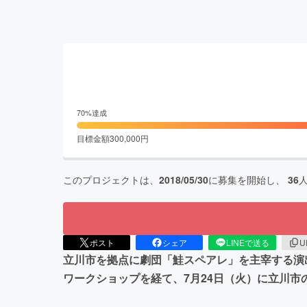
70
%達成
目標金額
300,000
円
このプロジェクトは、
2018/05/30
に募集を開始し、
36
ポスト
シェア
LINEで送る
U
立川市を拠点に劇団「鮭スペアレ」を主宰する演出
ワークショップを経て、7月24日（火）に立川市の