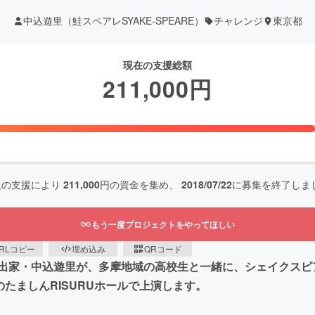
中込遊里（鮭スペアレSYAKE-SPEARE）
チャレンジ
東京都
現在の支援総額
211,000
円
人の支援により
211,000
円の資金を集め、
2018/07/22
に募集を終了しま
もう一度プロジェクトをやってほしい
RLコピー
埋め込み
QRコード
家・中込遊里が、多摩地域の高校生と一緒に、シェイクスピア劇
たましんRISURUホールで上演します。