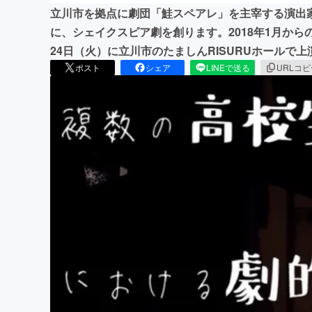
立川市を拠点に劇団「鮭スペアレ」を主宰する演出
に、シェイクスピア劇を創ります。2018年1月から
24日（火）に立川市のたましんRISURUホールで
ポスト
シェア
LINEで送る
URLコ