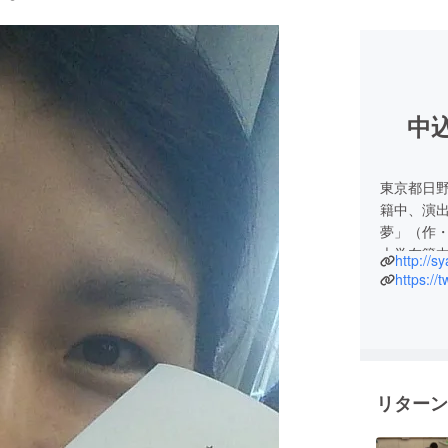
中込
東京都日
籍中、演
夢」（作
大学在籍中
http://s
スピアな
https://
2013年
2017年
2018年
をどこま
とする。
リターン