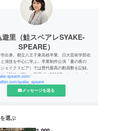
遊里（鮭スペアレSYAKE-
SPEARE）
野市出身。都立八王子東高校卒業。日大芸術学部在
出と演技を中心に学ぶ。卒業制作公演「夏の夜の
・シェイクスピア）では歴代最高の動員数を記録。
に「鮭スペアレ」旗揚げ（2006年～）。シェイク
yake-speare.com/
どの古典作品を生演奏の音楽劇として演出する。
twitter.com/syake_speare
、2014年「利賀演劇人コンクール」奨励賞受賞。
メッセージを送る
代表演出作品「コンテンポラリー能・ハムレット」。
「鮭スペアレ版・マクベス」。その場に集う人々の力
でも信じることから作品を編み出すことをモットー
1児の母としても奮闘中。
を選ぶ
1,000
円