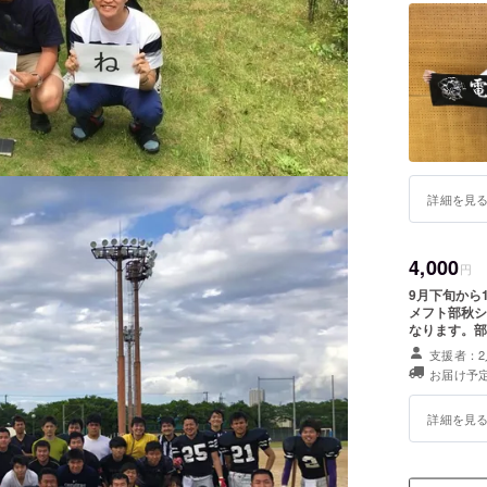
詳細を見
4,000
円
9月下旬から
メフト部秋シ
なります。部
ルフィールド
支援者：2
からご都合の
お届け予定
詳細を見