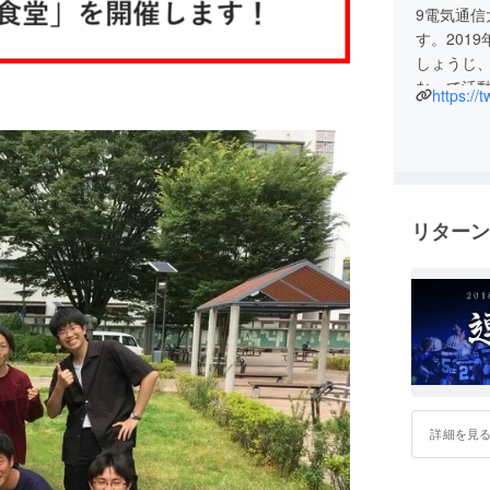
9電気通
す。201
しょうじ
なって活
https:/
リターン
詳細を見