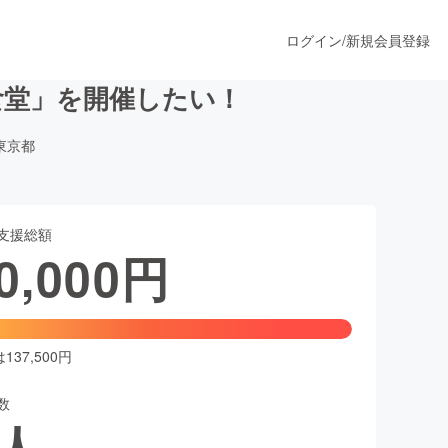
ログイン
/
新規会員登録
食堂」を開催したい！
東京都
うすぐ公開されます
支援総額
プロダクト
0,000
円
ファッション
スポーツ
37,500円
数
ア
ソーシャルグッド
人