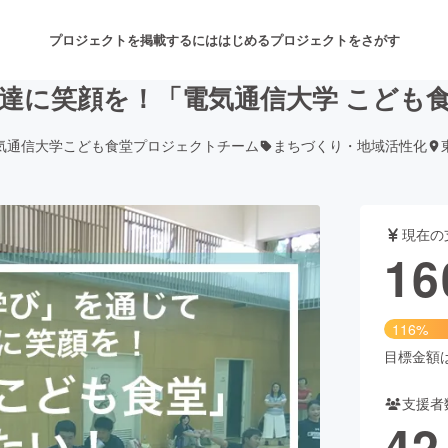
プロジェクトを掲載するには
はじめる
プロジェクトをさがす
達に笑顔を！「電気通信大学 こども
気通信大学こども食堂プロジェクトチーム
まちづくり・地域活性化
注目のリターン
注目の新着プロジェクト
募集終了が近いプロジェクト
も
現在の
音楽
舞台・パフォーマンス
16
ゲーム・サービス開発
フード・飲食店
116%
書籍・雑誌出版
アニメ・漫画
目標金額は1
支援者
チャレンジ
ビューティー・ヘルスケ
42