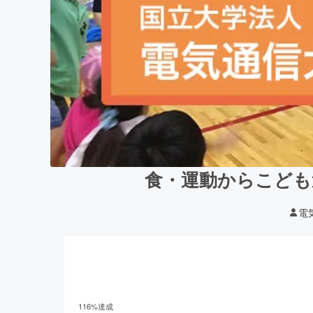
食・運動からこども
電
116
%達成