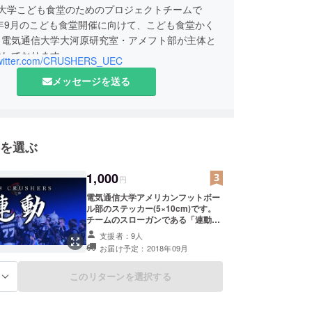
信大学こども食堂のためのプロジェクトチームで
9年9月のこども食堂開催に向けて、こども食堂かく
、電気通信大学大河原研究室・アメフト部が主体と
動しております。
/twitter.com/CRUSHERS_UEC
メッセージを送る
を選ぶ
1,000
円
電気通信大学アメリカンフットボー
ル部のステッカー(5×10cm)です。
チームのスローガンである「連動」
の文字が入っています。非売品で
支援者：9人
す。
お届け予定：2018年09月
このリターンを選択する
る