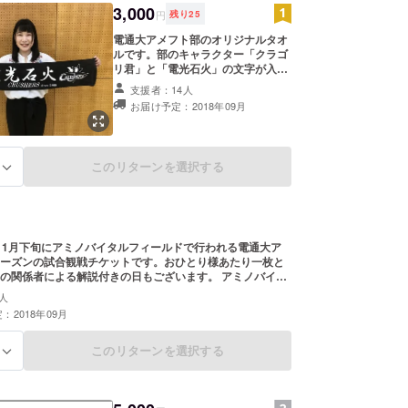
3,000
円
残り
25
電通大アメフト部のオリジナルタオ
ルです。部のキャラクター「クラゴ
リ君」と「電光石火」の文字が入っ
ています。非売品です。
支援者：14人
お届け予定：2018年09月
このリターンを選択する
る
11月下旬にアミノバイタルフィールドで行われる電通大ア
ーズンの試合観戦チケットです。おひとり様あたり一枚と
の関係者による解説付きの日もございます。 アミノバイタ
での試合はシーズン中数日予定されておりますが、その中
人
合う一日を選んでいただく形となります。
：2018年09月
このリターンを選択する
る