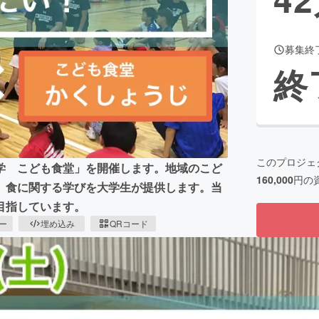
募集終
CAMPFIRE for Social Good
CAMPFIRE Creation
終
CAMPFIREふるさと納税
machi-ya
コミュニティ
このプロジェ
学 こども食堂」を開催します。地域のこど
160,000
円の
、食に関する学びを大学生が提供します。当
目指しています。
ピー
埋め込み
QRコード