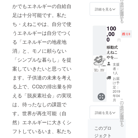
リ
日要相
い場合
タ
HPにお
かでもエネルギーの自給自
ー
談）。
もあり
ン
名前を
詳細を見る
を
ただし
ますの
選
掲載さ
足は十分可能です。私た
択
調布市
でご注
す
せて頂
る
内から
ち・えねこやは、自分で使
意願い
きま
100
片道1時
ます。
す。
うエネルギーは自分でつく
間以内
,00
ご希望
（注）
残り3
の範
があれ
0
カフェ
円
る「エネルギーの地産地
囲。ま
ば、え
券は、
た道路
移動式
ねこや
2020年
消」と、モノに頼らない
事情
えねこ
の話を
3月末ま
（道路
やを
中心に
でのカ
「シンプルな暮らし」を提
幅や道
「３週
省エネ
フェイ
支援
路形
間」自
や再エ
案していきたいと思ってい
ベント
者：
状）に
由に
ネのミ
でご利
1人
ます。子供達の未来を考え
よって
使って
ニセミ
用いた
お届
は指定
いただ
ナーも
だけま
け予
る上で、CO2の排出量を抑
場所に
けます
開催で
定：
す。
伺えな
（日程
2019
きま
（注）
える「脱炭素社会」の実現
年04
い場合
につい
す。
支援
こ
月
もあり
ては後
（注）
の
時、必
は、待ったなしの課題で
リ
ますの
日要相
「１日
タ
ず備考
ー
でご注
談）。
使える
ン
す。世界が再生可能（自
欄にご
詳細を見る
を
意願い
ただし
券／近
選
希望の
択
ます。
調布市
然）エネルギーに大きくシ
場限
す
お名前
る
ご希望
内から
定」ミ
をご記
このプロ
フトしているいま、私たち
があれ
片道1時
ニセミ
入くだ
ジェクト
ば、え
間以内
ナー付
さい。