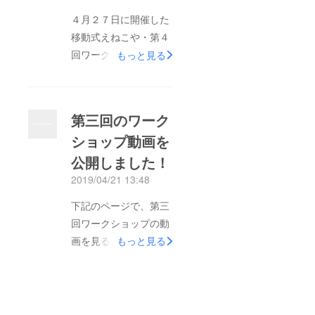
４月２７日に開催した
移動式えねこや・第４
回ワークショップとお
もっと見る
披露目会のご報告とお
礼です。お披露目会に
は、総勢８０名を超え
第三回のワーク
る方々にご参加いただ
ショップ動画を
き、楽しいひと時を過
公開しました！
ごさせていただきまし
た。点灯式では無事電
2019/04/21 13:48
気が灯り、大変ほっと
下記のページで、第三
しました。午前中の蓄
回ワークショップの動
電池ワークショップで
画を見ることができま
もっと見る
は、自エネ組の大塚さ
す。柿渋の塗装、そし
んにいろいろお話をし
て階段の設置など。ぜ
ていただき、午後のお
ひご覧になってみてく
披露目会では、
ださい！ 移動式えね