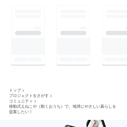
していただいたのは水
野眞奈実さんです。ク
ラウドファンディング
ではFAAVOの竹中裕晃
さんにお世話になりま
した。蓄電池関連では
自エネ組の大塚さん
と、非電化地域の人々
に蓄電池を送る会の鈴
木一郎さんにもお世話
になりました。製作で
は、木曽秀祐さん、芦
田昭男さん、栗原直樹
トップ
>
さん、泉谷工務店さん
プロジェクトをさがす
>
コミュニティ
>
（藤田板金さん、戸川
移動式えねこや（動くおうち）で、地球にやさしい暮らしを
電気さん）、下田誠さ
提案したい！
ん、ご協力ありがとう
ございました。東京の