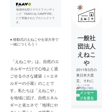
地域特化型クラウドファンディ
ング「FAAVO by CAMPFIRE」
にて実施されたプロジェクトで
す。
一般社
● 移動式のえねこやを深大寺で
一緒につくろう！
団法人
えねこ
や
「えねこや」は、自然のエ
ネルギーだけで心地よく過
2011年3月の
東日本大震
ごせる小さな建築（＝エネ
災、それに
ルギーの小屋）のことで
続く福島の
http://enekoya.com/
す。私たちは「えねこや」
原発事故を
メッセー
きっかけ
を地域に拡げ、自然エネル
ジを送る
に、手の届
ギーと省エネで「地球にや
く自然のエ