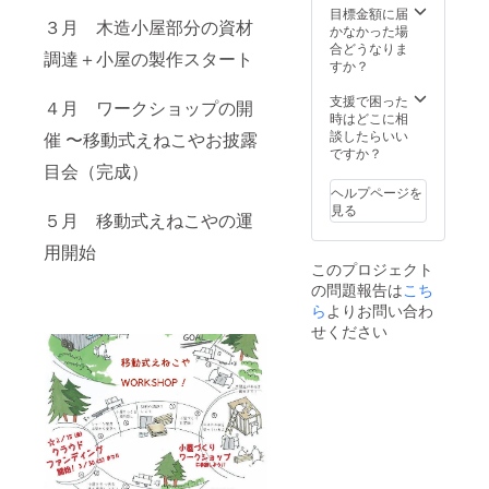
ショッ
ナーも
は決ま
目標金額に届
３月 木造小屋部分の資材
プと完
開催で
り次第
かなかった場
成お披
きま
お知ら
合どうなりま
調達＋小屋の製作スタート
露目会
す。
せしま
すか？
に参加
（注）
す／雨
できま
「２週
天中
支援で困った
４月 ワークショップの開
す（見
間使え
止）。
時はどこに相
学も
る券」※
完成後
談したらいい
催 〜移動式えねこやお披露
可）。
ミニセ
に、小
ですか？
ワーク
ミナー
目会（完成）
冊子
ショッ
付き
「移動
ヘルプページを
プは主
は、
式えね
見る
５月 移動式えねこやの運
に４月
2020年
こやの
の土日
3月末ま
つくり
用開始
に開催
でご利
かた」
このプロジェクト
予定
用いた
をお渡
の問題報告は
こち
（日程
だけま
ししま
は決ま
す。 移
ら
よりお問い合わ
す。ま
り次第
動式え
たえね
せください
お知ら
ねこや
こやHP
せしま
の製作
にお名
す／雨
ワーク
前を掲
天中
ショッ
載させ
止）。
プと完
て頂き
完成後
成お披
ます。
に、小
露目会
（注）
冊子
に参加
支援
「移動
できま
時、必