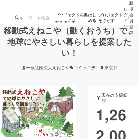
新
ロ
規
グ
会
プロジェクトを掲
はじ
プロジェクト
/
載するには
める
をさがす
イ
員
ン
登
移動式えねこや（動くおうち）で、
録
地球にやさしい暮らしを提案した
い！
人気のプロ
注目のリ
注目の新着プロ
募集終了が近いプ
もうすぐ公開
ジェクト
ターン
ジェクト
ロジェクト
されます
一般社団法人えねこや
コミュニティ
東京都
アート・写真
音楽
現在の支援総
テクノロジー・ガジェット
ゲーム・サ
額
1,26
映像・映画
書籍・雑誌
2,00
ビジネス・起業
チャレンジ