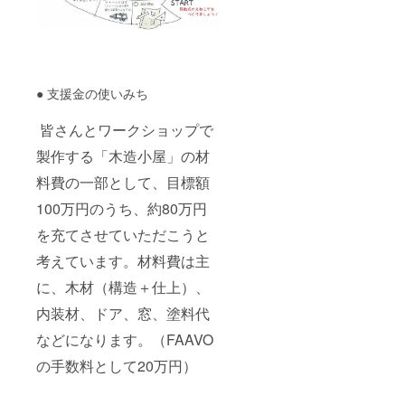
式えね
す（見
ず備考
こやの
学も
欄にご
つくり
可）。
希望の
かた」
ワーク
お名前
をお渡
ショッ
をご記
ししま
プは主
入くだ
● 支援金の使いみち
す。ま
に４月
さい。
たえね
の土日
記入の
こやHP
に開催
ない場
皆さんとワークショップで
にお名
予定
合は
前を掲
（日程
製作する「木造小屋」の材
CAMPF
載させ
は決ま
IRE の
料費の一部として、目標額
て頂き
り次第
ユー
ます。
お知ら
ザー名
100万円のうち、約80万円
（注）
せしま
を掲載
支援
す／雨
いたし
を充てさせていただこうと
時、必
天中
ます。
ず備考
止）。
ご了承
考えています。材料費は主
欄にご
完成後
くださ
希望の
に、小
に、木材（構造＋仕上）、
い。
お名前
冊子
内装材、ドア、窓、塗料代
をご記
「移動
入くだ
式えね
などになります。（FAAVO
さい。
こやの
記入の
つくり
の手数料として20万円）
ない場
かた」
合は
をお渡
CAMPF
ししま