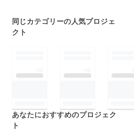
TreeHeadsの竹内さ
こやを一緒につくろ
ん、パイプ屋本舗の三
う！ VOL.3 内外装の
澤さん、グリーンピー
同じカテゴリーの人気プロジェ
塗装＋太陽光発電パネ
プルズパワーの竹村さ
ル設置
クト
んなどからもひとこと
ずつ頂きました。調布
未来のエネルギー協議
会からは、太陽光パネ
ルの提供とともに、ス
タッフとしてもいろい
ろお手伝いいただきま
した。美味しいおしる
こは深大寺の曼珠苑さ
んからの提供。調布の
仲間・小宮山さんの野
あなたにおすすめのプロジェク
草料理もとても評判が
良かったです。素晴ら
ト
しい写真と動画を制作