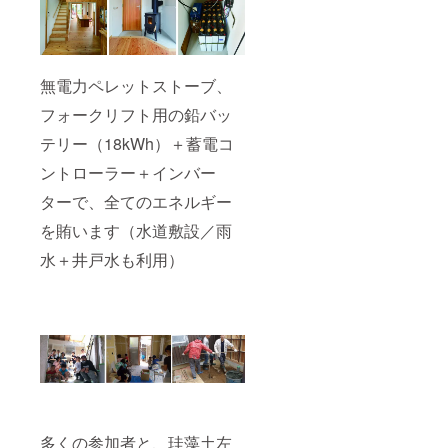
無電力ペレットストーブ、
フォークリフト用の鉛バッ
テリー（18kWh）＋蓄電コ
ントローラー＋インバー
ターで、全てのエネルギー
を賄います（水道敷設／雨
水＋井戸水も利用）
多くの参加者と、珪藻土左