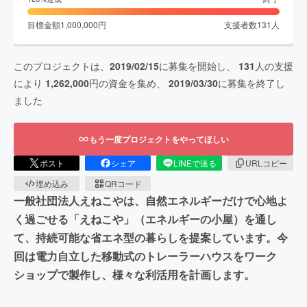
目標金額
1,000,000
円
支援者数
131
人
このプロジェクトは、
2019/02/15
に募集を開始し、
131
人の支援
により
1,262,000
円の資金を集め、
2019/03/30
に募集を終了し
ました
もう一度プロジェクトをやってほしい
ポスト
シェア
LINEで送る
URLコピー
埋め込み
QRコード
一般社団法人えねこやは、自然エネルギーだけで心地よ
く過ごせる「えねこや」（エネルギーの小屋）を通し
て、持続可能な省エネ型の暮らしを提案しています。今
回は電力自立した移動式のトレーラーハウスをワーク
ショップで製作し、様々な利活用を計画します。