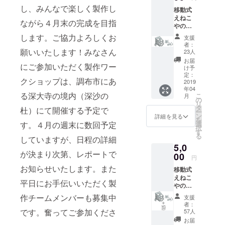
に４月
し、みんなで楽しく製作し
社から電気
移動式
の土日
えねこ
に開催
を買わず、
ながら４月末の完成を目指
やの製
予定
太陽光発電
作ワー
（日程
します。ご協力よろしくお
支援
ク
と蓄電池、
は決ま
者：
ショッ
願いいたします！みなさん
り次第
23人
太陽熱温水
プと完
お知ら
お届
器と木質ペ
にご参加いただく製作ワー
成お披
せしま
け予
露目会
す／雨
定：
レットス
クショップは、調布市にあ
に参加
2019
天中
トーブな
年04
できま
止）。
る深大寺の境内（深沙の
こ
月
ど、再生可
す（見
また完
の
リ
学も
成後に
タ
杜）にて開催する予定で
能エネル
ー
可）。
製作レ
ン
詳細を見る
を
ギーのみ
ワーク
ポート
す。４月の週末に数回予定
選
択
ショッ
で、毎日快
（PDF
す
る
していますが、日程の詳細
プは主
版）を
適に仕事を
5,0
に４月
メール
が決まり次第、レポートで
していま
の土日
00
で配信
円
に開催
しま
す。
お知らせいたします。また
移動式
予定
す。
これまで、
えねこ
（日程
平日にお手伝いいただく製
やの製
えねこや六
は決ま
作ワー
り次第
作チームメンバーも募集中
曜舎には多
支援
ク
お知ら
者：
くの方が見
ショッ
せしま
です。奮ってご参加くださ
57人
プと完
す／雨
学に来ら
お届