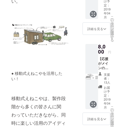
い。
成お披
天中
け予
れ、セミ
露目会
止）。
定：
ナーやワー
に参加
2019
また完
年04
できま
成後に
クショップ
こ
月
す（見
製作レ
の
リ
も開催して
学も
ポート
タ
ー
可）。
います。ま
（PDF
ン
詳細を見る
を
ワーク
版）を
選
た講演会で
択
ショッ
メール
す
る
お話をした
プは主
で配信
8,0
に４月
しま
り、駅前に
の土日
00
す。
円
「えねこや
に開催
【応援
屋台」を運
予定
がメイ
（日程
んでエネル
ンの方
は決ま
ギーワーク
や、遠
● 移動式えねこやを活用した
り次第
支援
方の方
お知ら
ショップを
い！
者：
向け】
せしま
13人
行うなど、
移動式
す／雨
お届
多様な活動
えねこ
天中
け予
やの完
止）。
定：
を重ねてい
移動式えねこやは、製作段
成お披
2019
完成後
ます。今回
年04
露目会
に、小
階から多くの皆さんに関
こ
月
に参加
の計画であ
冊子
の
リ
できま
「移動
わっていただきながら、同
タ
る「移動式
ー
す（見
式えね
ン
詳細を見る
を
えねこや」
時に楽しい活用のアイディ
学も
こやの
選
択
可）。