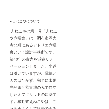
IRE の
す。ま
ユー
たえね
ザー名
こやHP
を掲載
にお名
いたし
前を掲
● えねこやについて
ます。
載させ
ご了承
て頂き
くださ
ます。
えねこやの第一号「えねこ
い。
（注）
や六曜舎」は、調布市深大
支援
時、必
寺北町にあるアトリエ六曜
ず備考
欄にご
舎という設計事務所です。
希望の
お名前
築40年の古家を減築リノ
をご記
入くだ
ベーションしました。水道
さい。
記入の
は引いていますが、電気と
ない場
ガスはひかず、完全に太陽
合は
CAMPF
光発電と蓄電池のみで自立
IRE の
ユー
したオフグリッドの建築で
ザー名
を掲載
す。移動式えねこやは、こ
いたし
ます。
れを小さくして移動できる