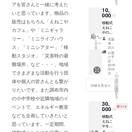
つくり
す
を実現させ
る
アを皆さんと一緒に考えた
移動式
かた」
ることで、
10,
えねこ
をお渡
いと思っています。物品の
より多くの
や完成
000
ししま
円
後に、
す。ま
人たちにエ
販売はもちろん「えねこや
移動式
小冊子
たえね
ネルギーを
えねこ
「移動
こやHP
カフェ」や「ミニギャラ
やの製
式えね
考える機会
にお名
作ワー
こやの
リー」「ミニライブハウ
前を掲
支援
を広めてい
ク
つくり
載させ
者：
ス」「ミニシアター」「移
きたいと考
ショッ
かた」
て頂き
22人
プと完
と、
ます。
えていま
お届
動スタジオ」「災害時の避
成お披
「えね
※支援
け予
す。また同
露目会
こやオ
定：
時、必
難場所」など・・・。地域
に参加
2019
時に新たな
リジナ
ず備考
年04
できま
ルクッ
欄にご
でさまざまな活動を行う団
「えねこや2
こ
月
す（見
キー」
の
希望の
リ
号」の建設
学も
をお送
タ
体や個人の皆さんとも繋が
お名前
ー
可）。
りしま
ン
に向けた土
をご記
詳細を見る
を
ワーク
りたいです。また調布市内
す。ま
選
入くだ
地や空き家
択
ショッ
た、え
す
さい。
る
の小中学校や近隣地域のイ
情報も募集
プは主
ねこや
記入の
30,
に４月
HPにお
ない場
中です！よ
ベントで、エネルギー教室
残り10
の土日
000
名前を
合は
円
ろしくお願
に開催
掲載さ
CAMPF
なども企画していきたいと
移動式
予定
いいたしま
せて頂
IRE の
えねこ
（日程
きま
ユー
思っています。一定期間、
す！
やを
は決ま
す。 ※
ザー名
「１
り次第
支援