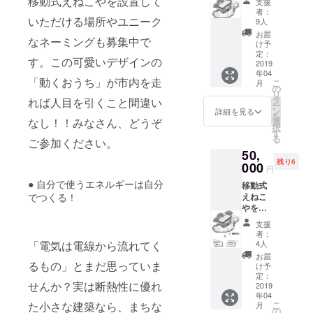
移動式えねこやを設置して
を掲載
支援
日」自
お知ら
時、必
いたし
者：
由に
いただける場所やユニーク
せしま
ず備考
9人
ます。
使って
す／雨
欄にご
ご了承
お届
なネーミングも募集中で
いただ
天中
希望の
け予
くださ
けます
止）。
定：
お名前
い。
す。この可愛いデザインの
（日程
2019
完成後
をご記
年04
につい
に、移
入くだ
「動くおうち」が市内を走
こ
月
ては後
動式え
の
さい。
リ
日要相
ねこや
タ
記入の
れば人目を引くこと間違い
ー
談）。
のイベ
ン
ない場
詳細を見る
を
ただし
なし！！みなさん、どうぞ
ントへ
選
合は
択
近場限
の招待
す
CAMPF
る
ご参加ください。
定（調
券（カ
IRE の
50,
布市内
フェ券
ユー
残り6
から片
000
２枚付
ザー名
円
道30分
き）
を掲載
● 自分で使うエネルギーは自分
移動式
程
と、小
いたし
でつくる！
えねこ
度）。
冊子
ます。
やを
また道
「移動
ご了承
「１週
路事情
式えね
くださ
支援
間」自
（道路
こやの
い。
者：
由に
幅や道
「電気は電線から流れてく
つくり
4人
使って
路形
かた」
お届
いただ
るもの」とまだ思っていま
状）に
をお渡
け予
けます
よって
定：
ししま
せんか？実は断熱性に優れ
（日程
2019
は指定
す。ま
年04
につい
場所に
た、え
た小さな建築なら、まちな
こ
月
ては後
伺えな
の
ねこや