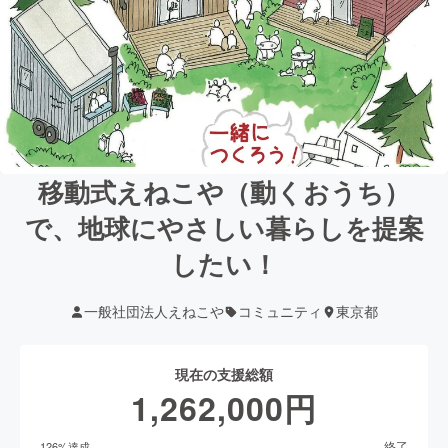
移動式えねこや（動くおうち）
で、地球にやさしい暮らしを提案
したい！
一般社団法人えねこや
コミュニティ
東京都
現在の支援総額
1,262,000
円
終了
126
%達成