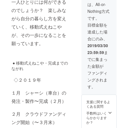
一人ひとりには何ができる
ねこや
の範
は、
記入の
は、All-or-
の話を
囲。ま
2020年
ない場
のでしょうか？ 楽しみな
Nothing方式
中心に
た道路
3月末ま
合は
省エネ
事情
でご利
CAMPF
がら自分の暮らし方を変え
です。
や再エ
（道路
用いた
IRE の
目標金額を
ネのミ
幅や道
ていく、移動式えねこや
だけま
ユー
ニセミ
路形
す。 移
ザー名
達成した場
が、その一歩になることを
ナーも
状）に
動式え
を掲載
合にのみ、
開催で
よって
ねこや
いたし
願っています。
きま
は指定
の製作
ます。
2019/03/30
す。
場所に
ワーク
ご了承
23:59:59
ま
（注）
伺えな
ショッ
くださ
「１週
い場合
プと完
い。
でに集まっ
間使え
もあり
● 移動式えねこや・完成までの
成お披
た金額が
る券」
ますの
露目会
ながれ
ミニセ
でご注
に参加
ファンディ
ミナー
意願い
できま
◇２０１９年
ングされま
付 は、
ます。
す（見
2020年
ご希望
学も
す。
3月末ま
があれ
可）。
１月 シャーシ（車台）の
でご利
ば、え
ワーク
用いた
ねこや
ショッ
発注・製作〜完成（２月）
支援に関するよ
だけま
の話を
プは主
くある質問
す。 移
中心に
に４月
動式え
省エネ
の土日
２月 クラウドファンディ
手数料はいく
ねこや
や再エ
に開催
らかかります
ング開始（〜３月末）
の製作
ネのミ
予定
か？
ワーク
ニセミ
（日程