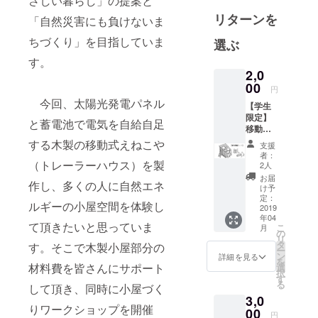
さしい暮らし」の提案と
ネルギー
リターンを
「自然災害にも負けないま
や、次の世
代に残した
ちづくり」を目指していま
選ぶ
い暮らし方
す。
について考
2,0
えを巡ら
00
円
し、2016年
今回、太陽光発電パネル
【学生
に一般社団
限定】
と蓄電池で電気を自給自足
法人えねこ
移動式
えねこ
する木製の移動式えねこや
やを設立し
支援
やの製
者：
ました。第
作ワー
（トレーラーハウス）を製
2人
ク
一号となる
お届
作し、多くの人に自然エネ
ショッ
け予
「えねこや
プと完
定：
ルギーの小屋空間を体験し
六曜舎」は
成お披
2019
年04
露目会
調布市深大
て頂きたいと思っていま
こ
月
に参加
の
寺北町にあ
リ
できま
タ
す。そこで木製小屋部分の
ー
る設計事務
す（見
ン
詳細を見る
を
学も
材料費を皆さんにサポート
選
所・アトリ
択
可）。
す
る
エ六曜舎の
して頂き、同時に小屋づく
ワーク
3,0
ショッ
事務所で
りワークショップを開催
プは主
00
円
す。電力会