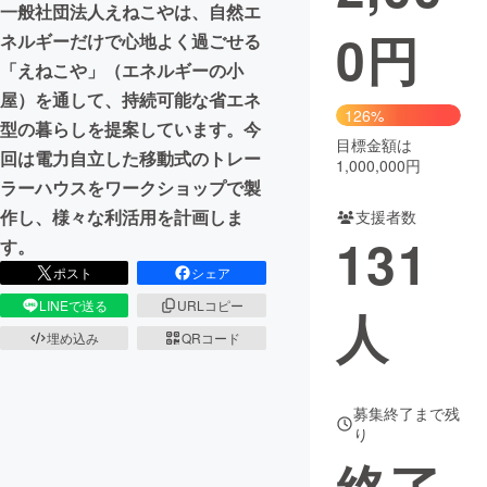
一般社団法人えねこやは、自然エ
0
円
ネルギーだけで心地よく過ごせる
まちづくり・地域活性化
「えねこや」（エネルギーの小
屋）を通して、持続可能な省エネ
CAMPFIRE for Social Good
CAMPFIRE Creation
126%
型の暮らしを提案しています。今
CAMPFIREふるさと納税
machi-ya
コミュニティ
目標金額は
回は電力自立した移動式のトレー
1,000,000円
ラーハウスをワークショップで製
作し、様々な利活用を計画しま
支援者数
131
す。
ポスト
シェア
LINEで送る
URLコピー
人
埋め込み
QRコード
募集終了まで残
り