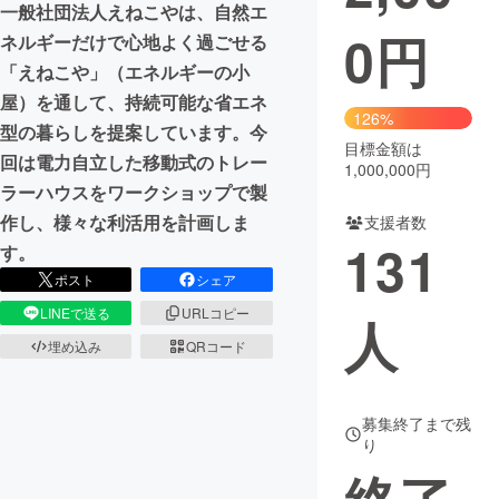
一般社団法人えねこやは、自然エ
0
円
ネルギーだけで心地よく過ごせる
まちづくり・地域活性化
「えねこや」（エネルギーの小
屋）を通して、持続可能な省エネ
CAMPFIRE for Social Good
CAMPFIRE Creation
126%
型の暮らしを提案しています。今
CAMPFIREふるさと納税
machi-ya
コミュニティ
目標金額は
回は電力自立した移動式のトレー
1,000,000円
ラーハウスをワークショップで製
作し、様々な利活用を計画しま
支援者数
131
す。
ポスト
シェア
LINEで送る
URLコピー
人
埋め込み
QRコード
募集終了まで残
り