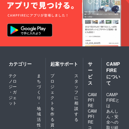
カテゴリー
起案サポート
サ
CAMP
ー
FIRE
テク
ま
プ
ス
ビ
につい
ノロ
ち
ロ
タ
ス
て
ジー
づ
ジ
ッ
・ガ
く
ェ
フ
CAM
CAMP
ジェ
り
ク
に
PFI
FIREと
ット
・
ト
相
RE
は
地
を
談
CAM
あんし
域
作
す
PFI
ん・安
活
る
る
RE
全への
性
資
コ
取り組