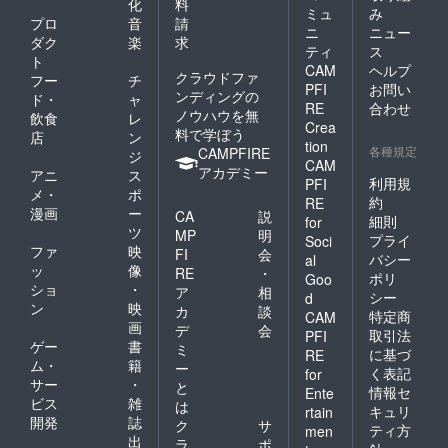
化
料
ミュ
み
プロ
音
請
ニ
ニュー
ダク
楽
求
ティ
ス
ト
CAM
ヘルプ
クラウドファ
フー
チ
PFI
お問い
ンディングの
ド・
ャ
RE
合わせ
ノウハウを無
飲食
レ
Crea
料で学ぼう
店
ン
tion
各種規定
CAMPFIRE
ジ
CAM
アカデミー
アニ
ス
利用規
PFI
メ・
ポ
約
RE
漫画
ー
CA
説
細則
for
ツ
MP
明
プライ
Soci
ファ
映
FI
会
バシー
al
ッ
像
RE
・
ポリ
Goo
ショ
・
ア
相
シー
d
ン
映
カ
談
特定商
CAM
画
デ
会
取引法
PFI
ゲー
書
ミ
に基づ
RE
ム・
籍
ー
く表記
for
サー
・
と
情報セ
Ente
ビス
雑
は
キュリ
rtain
開発
誌
ク
サ
ティ方
men
出
ラ
ポ