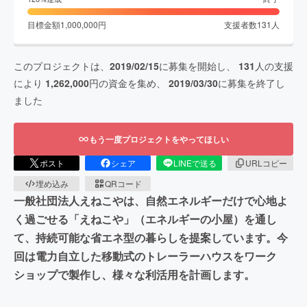
目標金額
1,000,000
円
支援者数
131
人
このプロジェクトは、
2019/02/15
に募集を開始し、
131
人の支援
により
1,262,000
円の資金を集め、
2019/03/30
に募集を終了し
ました
もう一度プロジェクトをやってほしい
ポスト
シェア
LINEで送る
URLコピー
埋め込み
QRコード
一般社団法人えねこやは、自然エネルギーだけで心地よ
く過ごせる「えねこや」（エネルギーの小屋）を通し
て、持続可能な省エネ型の暮らしを提案しています。今
回は電力自立した移動式のトレーラーハウスをワーク
ショップで製作し、様々な利活用を計画します。