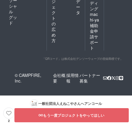
ソー
ジ
デ
ディ
シャ
ェ
ー
ング
ル
ク
タ
mac
グッ
ト
hi-ya
ド
の
補助
広
金申
め
請サ
方
ポー
ト
「QRコード」は株式会社デンソーウェーブの登録商標です。
© CAMPFIRE,
会社概
採用情
パートナー
Inc.
要
報
募集
一般社団法人えねこや
さんへアンコール
もう一度プロジェクトをやってほしい
2