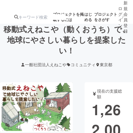
新
ロ
規
グ
会
プロジェクトを掲
はじ
プロジェクト
/
載するには
める
をさがす
イ
員
ン
登
移動式えねこや（動くおうち）で、
録
地球にやさしい暮らしを提案した
い！
人気のプロ
注目のリ
注目の新着プロ
募集終了が近いプ
もうすぐ公開
ジェクト
ターン
ジェクト
ロジェクト
されます
一般社団法人えねこや
コミュニティ
東京都
アート・写真
音楽
現在の支援総
テクノロジー・ガジェット
ゲーム・サ
額
1,26
映像・映画
書籍・雑誌
2,00
ビジネス・起業
チャレンジ