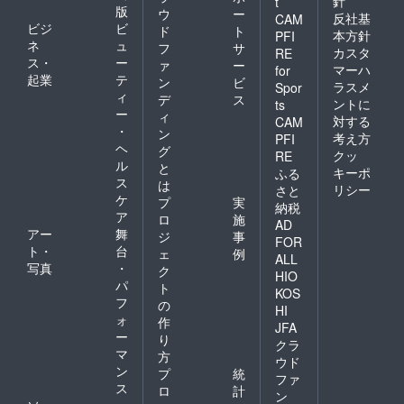
針
t
版
ウ
ー
反社基
CAM
ビジ
ビ
ド
ト
本方針
PFI
ネ
ュ
フ
サ
カスタ
RE
ス・
ー
ァ
ー
マーハ
for
起業
テ
ン
ビ
ラスメ
Spor
ィ
デ
ス
ントに
ts
ー
ィ
対する
CAM
・
ン
考え方
PFI
ヘ
グ
クッ
RE
ル
と
キーポ
ふる
ス
は
リシー
さと
ケ
プ
実
納税
ア
ロ
施
AD
アー
舞
ジ
事
FOR
ト・
台
ェ
例
ALL
写真
・
ク
HIO
パ
ト
KOS
フ
の
HI
ォ
作
JFA
ー
り
クラ
マ
方
ウド
ン
プ
統
ファ
ス
ロ
計
ン