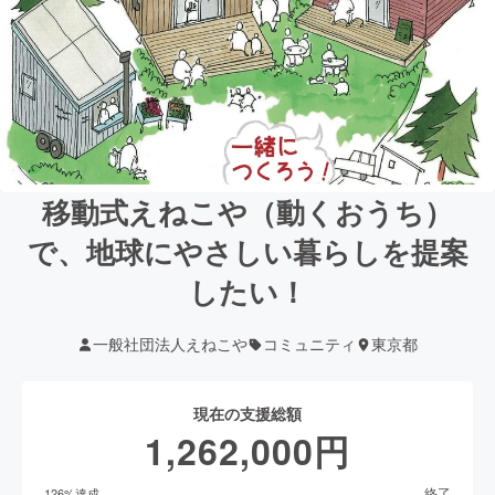
移動式えねこや（動くおうち）
で、地球にやさしい暮らしを提案
したい！
一般社団法人えねこや
コミュニティ
東京都
現在の支援総額
1,262,000
円
終了
126
%達成