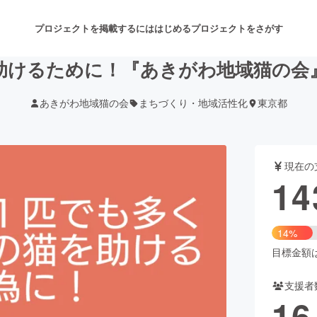
プロジェクトを掲載するには
はじめる
プロジェクトをさがす
助けるために！『あきがわ地域猫の会
あきがわ地域猫の会
まちづくり・地域活性化
東京都
注目のリターン
注目の新着プロジェクト
募集終了が近いプロジェクト
も
現在の
音楽
舞台・パフォーマンス
14
ゲーム・サービス開発
フード・飲食店
14%
書籍・雑誌出版
アニメ・漫画
目標金額は1
支援者
チャレンジ
ビューティー・ヘルスケ
16