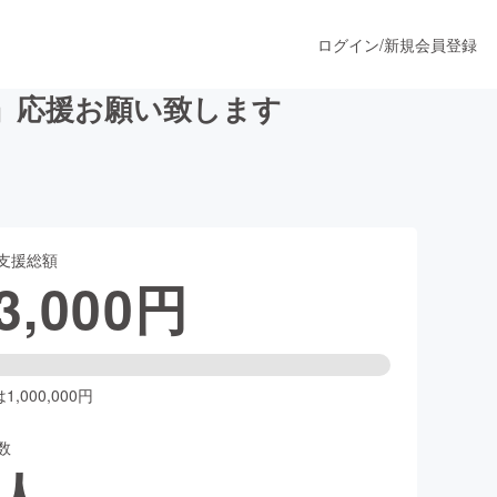
ログイン
/
新規会員登録
』応援お願い致します
うすぐ公開されます
支援総額
プロダクト
3,000
円
ファッション
スポーツ
,000,000円
数
ア
ソーシャルグッド
人