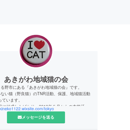
あきがわ地域猫の会
きる野市にある『あきがわ地域猫の会』です。
ない猫（野良猫）のTNR活動、保護、地域猫活動
っています。
12月に結成したばかり。2019年５月からの本格活動
akineko1122.wixsite.com/tokyo
猫保護活動しながら準備中です。
メッセージを送る
うぞ応援お願い致します！！