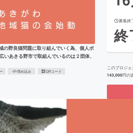
募集終
CAMPFIRE for Social Good
CAMPFIRE Creation
終
CAMPFIREふるさと納税
machi-ya
コミュニティ
地域の野良猫問題に取り組んでいく為、個人ボ
かで広いあきる野市で取組んでいるのは２団体、
。
このプロジェ
ピー
埋め込み
QRコード
143,000
円の