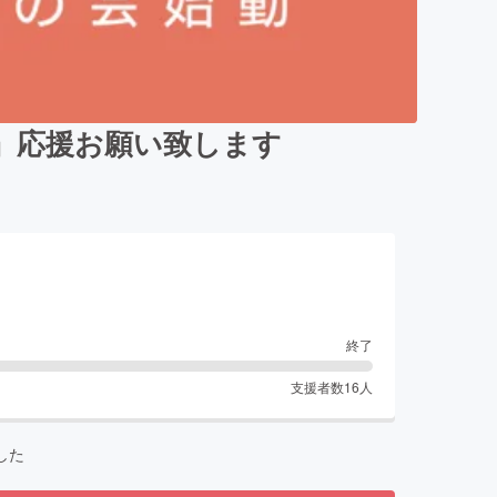
』応援お願い致します
終了
支援者数
16
人
した