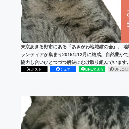
まちづくり・地域活性化
東京あきる野市にある『あきがわ地域猫の会』。 
ランティアが集まり2018年12月に結成。自然豊
協力し合いひとつづつ解決にむけ取り組んでいます
ポスト
シェア
LINEで送る
URLコ