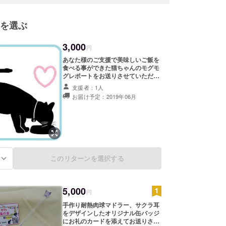
o "Akigawa Cats Rescue"
ats Rescue"(aka ACR) located in Akiruno-City in
を選ぶ
formed in December, 2018 for the purpose of
nd helping homeless (abandoned including, but
3,000
 to feral, and abuse) cats.
円
 just formed, and will engage in May, 2019, thank
あなた様のご支援で美味しいご飯を
食べる事ができた猫ちゃんのモグモ
r all support!
グレポートをお送りさせていただき
ます。 猫の保護が発生してからのレ
支援者：1人
ポートとなります。 お時間がかかる
お届け予定：2019年06月
場合もございます、ご了承くださ
い。
このリターンを選択する
る
5,000
円
手作り耐熱肉球マドラー、サクラ耳
をデザインしたオリジナル缶バッジ
にお礼のカードを添えてお送りさせ