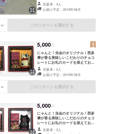
ていただきます。 こちらはガラス製
支援者：4人
品の為、硬い肉球となっておりま
お届け予定：2019年06月
す。ご了承ください。 カラーバリ
エーションがございますが、色はお
選びいただけません。 どんな肉球が
このリターンを選択する
る
届くかお楽しみに♪
5,000
円
にゃんと！当会のオリジナル！西多
摩が香る美味しいこだわりのチョコ
レートにお礼のカードを添えてお送
りさせていただきます。（猫1,スク
支援者：2人
エア2の計3粒入り）猫ちゃんチョコ
お届け予定：2019年06月
は可愛くて食べるのがもったいない
❤️ 他、西多摩の素材にこだわった生
姜、ゆずのボンボンショコラです。
このリターンを選択する
る
表と裏がありますが、お選びいただ
けません。どちらが届くか、箱を開
けるまでお楽しみに♪
5,000
円
にゃんと！当会のオリジナル！西多
摩が香る美味しいこだわりのチョコ
レートにお礼のカードを添えてお送
りさせていただきます。（猫1,スク
支援者：2人
エア2の計3粒入り）猫ちゃんチョコ