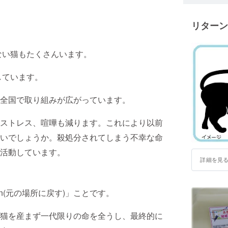
Welcome t
"Akigawa C
リターン
Tokyo was 
rescuing a
not limited
ない猫もたくさんいます。
We, ACR is
you for you
しています。
全国で取り組みが広がっています。
ストレス、喧嘩も減ります。これにより以前
いでしょうか。殺処分されてしまう不幸な命
じ活動しています。
詳細を見
eturn(元の場所に戻す)」ことです。
猫を産まず一代限りの命を全うし、最終的に