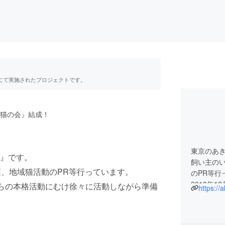
RE」にて実施されたプロジェクトです。
猫の会』結成！
東京のあ
』です。
飼い主のい
護、地域猫活動のPR等行っています。
のPR等行
2018年
月からの本格活動にむけ徐々に活動しながら準備
https://
にむけて
皆さまど