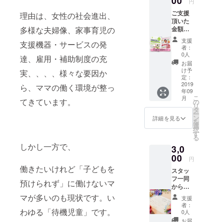
00
円
スペース
ご支援
理由は、女性の社会進出、
ツナグ」で
頂いた
す。
多様な夫婦像、家事育児の
金額以
上の
お仕事でき
支援
支援機器・サービスの発
サービ
者：
る環境はも
スとな
0人
達、雇用・補助制度の充
りま
ちろん、打
お届
す！ ぜ
け予
実、、、、様々な要因か
合せ席、一
ひ、ご
定：
息つける飲
利用く
2019
ら、ママの働く環境が整っ
年09
ださ
み物、ゴロ
こ
月
い。 ・
てきています。
の
ゴロできる
リ
コワー
タ
ー
休憩スペー
キング
ン
詳細を見る
を
スペー
選
ス、子連れ
択
ス利用
す
る
で働ける
券
しかし一方で、
3,0
※飲食販
キッズルー
売、物
00
円
ム、授乳
販、イ
働きたいけれど「子どもを
室、オムツ
スタッ
ベント
フ一同
会費、
替えシー
預けられず」に働けないマ
からの
にはご
ト、作品展
お礼の
利用で
マが多いのも現状です。い
支援
お手紙
示・広告が
きませ
者：
とオリ
わゆる「待機児童」です。
ん ・保
0人
できるレン
ジナル
育園一
お届