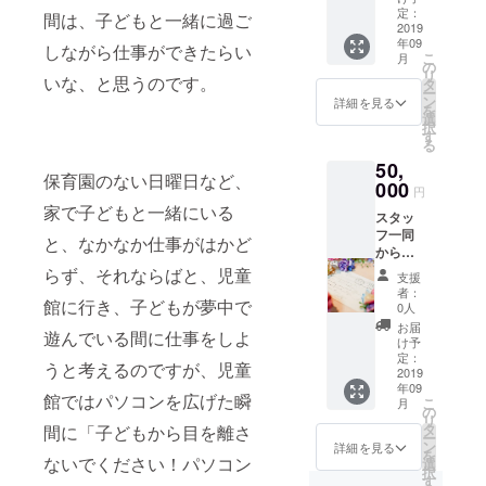
利用く
共に、
定：
ありま
間は、子どもと一緒に過ご
ださ
2019
ご支援
すの
年09
い。 ・
者の利
しながら仕事ができたらい
で、ご
こ
月
コワー
用者様
の
了承く
リ
いな、と思うのです。
キング
への
タ
ださ
ー
スペー
メッ
ン
い。 ご
詳細を見る
を
ス利用
セージ
選
利用は
択
券 ※
を掲載
す
500円単
る
飲食販
しま
位とな
50,
売、物
す。
りま
保育園のない日曜日など、
販、イ
000
（1年
す。お
円
ベント
間） ※
つりは
家で子どもと一緒にいる
スタッ
会費、
支援
出ませ
フ一同
にはご
時、必
と、なかなか仕事がはかど
ん。 ※
からの
利用で
ず備考
有効期
お礼の
きませ
らず、それならばと、児童
欄にご
限1年
支援
お手紙
ん ・保
希望の
者：
館に行き、子どもが夢中で
とオリ
育園一
お名前
0人
ジナル
時保育
をご記
お届
遊んでいる間に仕事をしよ
ステッ
利用券
入くだ
け予
カー、
（8か
定：
さい。
うと考えるのですが、児童
利用者
2019
月-2歳
また、
年09
様から
児ま
ロゴ入
館ではパソコンを広げた瞬
こ
月
のご意
で）
の
りトー
リ
見や感
※園児の
タ
間に「子どもから目を離さ
トバッ
ー
想も送
空きが
ン
グをプ
詳細を見る
を
ります
ないでください！パソコン
あった
選
レゼン
択
（2
場合の
す
ト