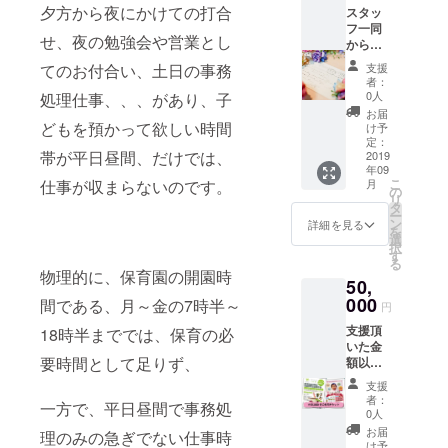
支援
りま
夕方から夜にかけての打合
スタッ
ベント
時、必
す。お
フ一同
会費、
ず備考
つりは
せ、夜の勉強会や営業とし
からの
にはご
欄にご
出ませ
お礼の
利用で
希望の
ん。
てのお付合い、土日の事務
支援
お手紙
きませ
お名前
者：
とオリ
ん ・保
をご記
0人
処理仕事、、、があり、子
ジナル
育園一
入くだ
お届
ステッ
どもを預かって欲しい時間
時保育
さい。
け予
カー、
利用券
定：
帯が平日昼間、だけでは、
利用者
2019
（8か
年09
様から
月-2歳
こ
仕事が収まらないのです。
月
のご意
児ま
の
リ
見や感
で）
タ
ー
想も送
※園児の
ン
詳細を見る
を
ります
空きが
選
択
（2
あった
す
る
回）。
場合の
物理的に、保育園の開園時
50,
また、
みの利
施設内
000
用とな
間である、月～金の7時半～
円
に、ご
りま
支援頂
18時半まででは、保育の必
支援者
す。要
いた金
のお名
予約 ※
要時間として足りず、
額以上
前とお
入会手
のサー
写真
続き、
支援
ビスと
（頂け
入会費
者：
一方で、平日昼間で事務処
なりま
た場合
用等が
0人
す！ ぜ
に）の
かかる
お届
理のみの急ぎでない仕事時
ひ、ご
掲載と
場合が
け予