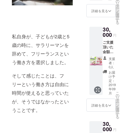
のご意
児ま
の
リ
見や感
で）
タ
ー
想も送
※園児の
ン
詳細を見る
を
ります
空きが
選
択
（1
あった
す
る
回）。
場合の
30,
また、
みの利
施設内
000
用とな
円
私自身が、子どもが2歳と5
に、ご
りま
ご支援
支援者
す。要
歳の時に、サラリーマンを
頂いた
のお名
予約 ※
金額以
前とお
辞めて、フリーランスとい
有効期
上の
写真
限1年 ※
支援
サービ
う働き方を選択しました。
（頂け
入会手
者：
スとな
た場合
続き、
0人
りま
に）の
入会費
お届
そして感じたことは、フ
す！ ぜ
掲載と
用が別
け予
ひ、ご
共に、
定：
途にか
リーという働き方は自由に
利用く
2019
ご支援
かる場
年09
ださ
者の利
合があ
時間が使えると思っていた
こ
月
い。 ・
用者へ
の
りま
リ
コワー
のメッ
タ
す。ご
が、そうではなかったとい
ー
キング
セージ
ン
了承く
詳細を見る
を
スペー
うことです。
を掲載
選
ださ
択
ス利用
しま
す
い。ご
る
券 ※
す。
利用は
30,
飲食販
（6か月
500円単
売、物
000
間） ※
位とな
円
販、イ