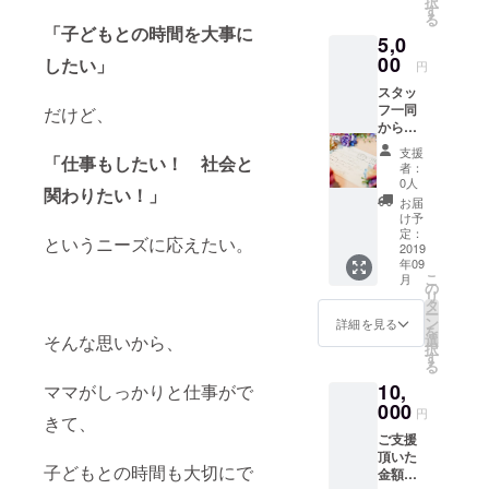
択
ス利用
す
500円単
る
要な時に必
券
位とな
「子どもとの時間を大事に
5,0
※飲食販
要な時間だ
りま
売、物
00
したい」
す。お
円
け（または
販、イ
つりは
スタッ
定期利用
ベント
出ませ
フ一同
だけど、
会費、
ん。 ※
で）、あた
からの
にはご
有効期
たかくゆっ
お礼の
利用で
限1年
支援
「仕事もしたい！ 社会と
お手紙
きませ
たりとした
者：
とオリ
ん ・保
0人
環境と年齢
関わりたい！」
ジナル
育園一
お届
の違うお友
ステッ
時保育
け予
カー、
利用券
定：
達の中でお
というニーズに応えたい。
利用者
2019
（8か
子様が楽し
年09
様から
月-2歳
こ
月
のご意
く過ごして
児ま
の
リ
見や感
で）
タ
いる間に、
ー
想も送
※園児の
ン
詳細を見る
を
ママパパさ
りま
空きが
そんな思いから、
選
択
す。 ま
あった
す
んは集中し
る
た、施
場合の
て仕事をす
10,
ママがしっかりと仕事がで
設内
みの利
ることがで
に、ご
000
用とな
円
きて、
支援者
りま
きます。
ご支援
のお名
す。要
頂いた
前とお
予約。
子どもとの時間も大切にで
金額以
写真
※入会手