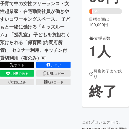
子育て中の女性フリーランス・女
性起業家・在宅勤務社員が働きや
まちづくり・地域活性化
10%
すいコワーキングスペース。 子ど
目標金額は
100,000円
もと一緒に働ける「キッズルー
CAMPFIRE for Social Good
CAMPFIRE Creation
ム」「授乳室」 子どもを負担なく
CAMPFIREふるさと納税
machi-ya
コミュニティ
支援者数
預けられる「保育園 (内閣府所
1
人
管)」 セミナー利用、キッチン付
貸切利用（夜のみ）可
ポスト
シェア
募集終了まで残
LINEで送る
URLコピー
り
埋め込み
QRコード
終了
このプロジェクトは、