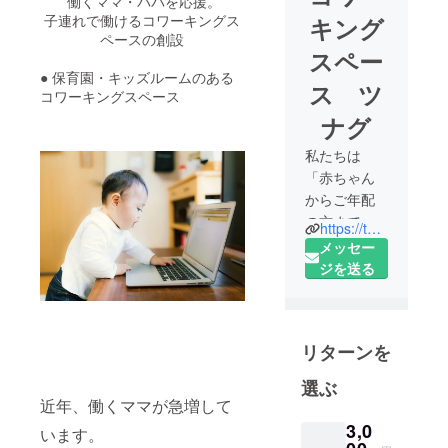
働くママ・パパを応援。
子連れで働けるコワーキングス
キング
ペースの創設
スペー
● 保育園・キッズルームのある
ス ツ
コワーキングスペース
ナグ
私たちは
「赤ちゃん
からご年配
の方まで、
https://twitter.com/tsunagu_spot
気軽に利用
メッセー
できる地域
ジを送る
スポットを
作りたい」
という思い
リターンを
から、足立
区五反野駅
選ぶ
徒歩4分に誕
近年、働くママが急増して
生する「コ
3,0
います。
ワーキング