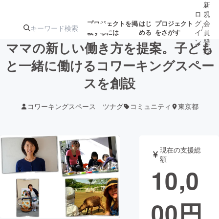
新
ロ
規
グ
会
プロジェクトを掲
はじ
プロジェクト
/
載するには
める
をさがす
イ
員
ン
登
ママの新しい働き方を提案。子ども
録
と一緒に働けるコワーキングスペー
スを創設
人気のプロ
注目のリ
注目の新着プロ
募集終了が近いプ
もうすぐ公開
ジェクト
ターン
ジェクト
ロジェクト
されます
コワーキングスペース ツナグ
コミュニティ
東京都
アート・写真
音楽
現在の支援総
テクノロジー・ガジェット
ゲーム・サ
額
10,0
映像・映画
書籍・雑誌
00
円
ビジネス・起業
チャレンジ