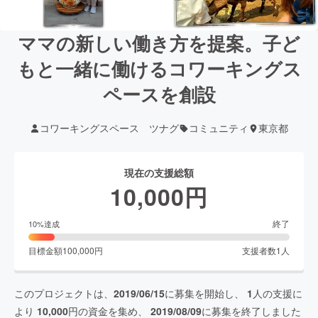
ママの新しい働き方を提案。子ど
もと一緒に働けるコワーキングス
ペースを創設
コワーキングスペース ツナグ
コミュニティ
東京都
現在の支援総額
10,000
円
終了
10
%達成
目標金額
100,000
円
支援者数
1
人
このプロジェクトは、
2019/06/15
に募集を開始し、
1
人の支援に
より
10,000
円の資金を集め、
2019/08/09
に募集を終了しました