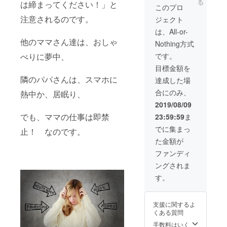
る
は締まってください！」と
回）。
みの利
このプロ
また、
用とな
注意されるのです。
ジェクト
施設内
りま
に、ご
す。要
は、All-or-
支援者
予約 ※
他のママさん達は、おしゃ
Nothing方式
のお名
入会手
前とお
続き、
べりに夢中、
です。
写真
入会費
目標金額を
（頂け
用が別
た場合
隣のパパさんは、スマホに
途にか
達成した場
に）の
かる場
合にのみ、
熱中か、居眠り、
掲載と
合があ
共に、
りま
2019/08/09
ご支援
す。ご
でも、ママの仕事は即禁
23:59:59
ま
者の利
了承く
用者様
ださ
でに集まっ
止！ なのです。
への
い。ご
た金額が
メッ
利用は
セージ
500円単
ファンディ
を掲載
位とな
ングされま
します
りま
（1年
す。お
す。
間）。※
つりは
支援
出ませ
時、必
ん。 ※
支援に関するよ
ず備考
有効期
くある質問
欄にご
限1年
希望の
手数料はいく