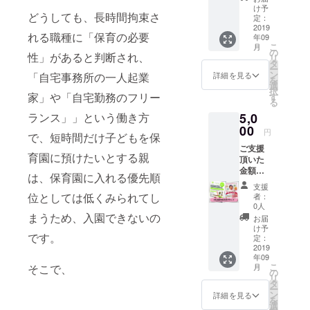
タルボック
ステッ
時保育
け予
どうしても、長時間拘束さ
カー、
利用券
定：
ス、プロ
利用者
2019
（8か
ジェクタ・
れる職種に「保育の必要
年09
様から
月-2歳
こ
月
ホワイト
のご意
児ま
の
性」があると判断され、
リ
見や感
で）
タ
ボード付セ
ー
想も送
※園児の
ン
詳細を見る
「自宅事務所の一人起業
を
ミナー利
りま
空きが
選
択
す。
用、ママ
家」や「自宅勤務のフリー
あった
す
る
場合の
会・懇親会
ランス」」という働き方
5,0
みの利
で利用でき
00
用とな
円
で、短時間だけ子どもを保
りま
るキッチン
ご支援
す。要
育園に預けたいとする親
付き貸切ス
頂いた
予約。
金額以
ペース（夜
※入会手
は、保育園に入れる優先順
上の
続き、
のみ）、そ
支援
サービ
入会費
位としては低くみられてし
者：
の他各種イ
スとな
用が別
0人
りま
まうため、入園できないの
ベント開催
途にか
お届
す！ ぜ
かる場
け予
をいたしま
です。
ひ、ご
定：
合があ
す。
利用く
2019
りま
年09
ださ
す。ご
また、併設
こ
そこで、
月
い。 ・
の
了承く
リ
の保育園（0-
コワー
タ
ださ
ー
キング
2歳児）があ
ン
い。ご
詳細を見る
を
スペー
選
利用は
ります。必