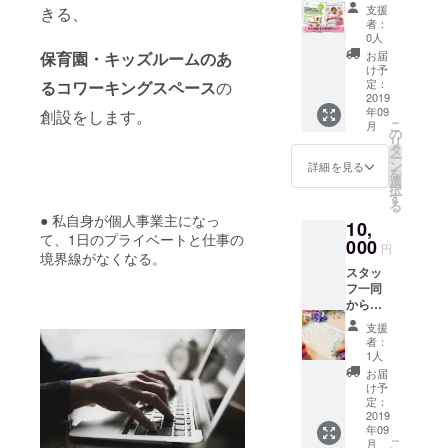
上の
（頂け
続き、
支援
きる、
サービ
た場合
入会費
者：
スとな
に）を
用が別
0人
りま
掲載し
途にか
保育園・キッズルームのあ
お届
す！ ぜ
ます。
かる場
け予
ひ、ご
（6か月
定：
るコワーキングスペース
の
合があ
利用く
2019
間） ※
りま
年09
創設をします。
ださ
支援
す。ご
こ
月
い。 ・
時、必
の
了承く
リ
コワー
ず備考
タ
ださ
ー
キング
欄にご
ン
い。ご
詳細を見る
を
スペー
希望の
選
利用は
択
ス利用
お名前
す
500円単
る
券 ※
をご記
位とな
● 私自身が個人事業主になっ
10,
飲食販
入くだ
りま
て、1日のプライベートと仕事の
売、物
000
さい。
す。お
円
境界線がなくなる。
販、イ
つりは
スタッ
ベント
出ませ
フ一同
会費、
ん。 ※
からの
にはご
有効期
お礼の
利用で
限1年
支援
お手紙
きませ
者：
とオリ
ん ・保
1人
ジナル
育園一
お届
ステッ
時保育
け予
カー、
利用券
定：
利用者
2019
（8か
年09
様から
月-2歳
こ
月