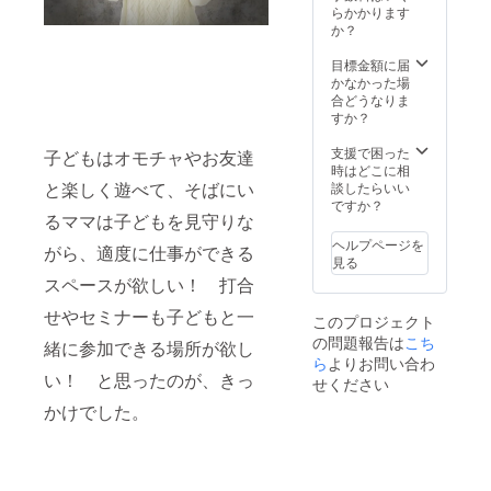
お名前
らかかります
をご記
か？
入くだ
さい。
目標金額に届
さら
かなかった場
に、ロ
合どうなりま
ゴ入り
すか？
トート
バッグ
支援で困った
子どもはオモチャやお友達
とオリ
時はどこに相
ジナル
と楽しく遊べて、そばにい
談したらいい
Ｔシャ
ですか？
るママは子どもを見守りな
ツプレ
ゼント
ヘルプページを
がら、適度に仕事ができる
（ご希
見る
望のサ
スペースが欲しい！ 打合
イズ
（S,M,L
せやセミナーも子どもと一
このプロジェクト
,LL)、色
の問題報告は
こち
（ピン
緒に参加できる場所が欲し
ク、水
ら
よりお問い合わ
色，
い！ と思ったのが、きっ
せください
白）を
かけでした。
備考欄
にご記
入くだ
さい）