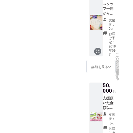
支援
りま
スタッ
ベント
時、必
す。お
フ一同
会費、
ず備考
つりは
からの
にはご
欄にご
出ませ
お礼の
利用で
希望の
ん。
支援
お手紙
きませ
お名前
者：
とオリ
ん ・保
をご記
0人
ジナル
育園一
入くだ
お届
ステッ
時保育
さい。
け予
カー、
利用券
定：
利用者
2019
（8か
年09
様から
月-2歳
こ
月
のご意
児ま
の
リ
見や感
で）
タ
ー
想も送
※園児の
ン
詳細を見る
を
ります
空きが
選
択
（2
あった
す
る
回）。
場合の
50,
また、
みの利
施設内
000
用とな
円
に、ご
りま
支援頂
支援者
す。要
いた金
のお名
予約 ※
額以上
前とお
入会手
のサー
写真
続き、
支援
ビスと
（頂け
入会費
者：
なりま
た場合
用等が
0人
す！ ぜ
に）の
かかる
お届
ひ、ご
掲載と
場合が
け予