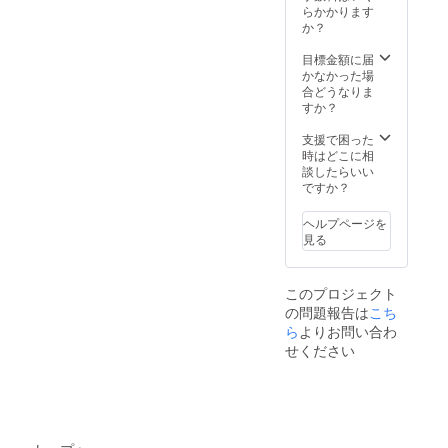
お名前
らかかります
をご記
か？
入くだ
さい。
目標金額に届
さら
かなかった場
に、ロ
合どうなりま
ゴ入り
すか？
トート
バッグ
支援で困った
とオリ
時はどこに相
ジナル
談したらいい
Ｔシャ
ですか？
ツプレ
ゼント
ヘルプページを
（ご希
見る
望のサ
イズ
（S,M,L
このプロジェクト
,LL)、色
の問題報告は
こち
（ピン
ク、水
ら
よりお問い合わ
色，
せください
白）を
備考欄
にご記
入くだ
さい）