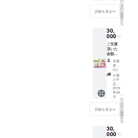
のご意
児ま
の
リ
見や感
で）
タ
ー
想も送
※園児の
ン
詳細を見る
を
ります
空きが
選
択
（1
あった
す
る
回）。
場合の
30,
また、
みの利
施設内
000
用とな
円
に、ご
りま
ご支援
支援者
す。要
頂いた
のお名
予約 ※
金額以
前とお
有効期
上の
写真
限1年 ※
支援
サービ
（頂け
入会手
者：
スとな
た場合
続き、
0人
りま
に）の
入会費
お届
す！ ぜ
掲載と
用が別
け予
ひ、ご
共に、
定：
途にか
利用く
2019
ご支援
かる場
年09
ださ
者の利
合があ
こ
月
い。 ・
用者へ
の
りま
リ
コワー
のメッ
タ
す。ご
ー
キング
セージ
ン
了承く
詳細を見る
を
スペー
を掲載
選
ださ
択
ス利用
しま
す
い。ご
る
券 ※
す。
利用は
30,
飲食販
（6か月
500円単
売、物
000
間） ※
位とな
円
販、イ