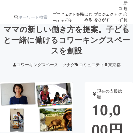
新
ロ
規
グ
会
プロジェクトを掲
はじ
プロジェクト
/
載するには
める
をさがす
イ
員
ン
登
ママの新しい働き方を提案。子ども
録
と一緒に働けるコワーキングスペー
スを創設
人気のプロ
注目のリ
注目の新着プロ
募集終了が近いプ
もうすぐ公開
ジェクト
ターン
ジェクト
ロジェクト
されます
コワーキングスペース ツナグ
コミュニティ
東京都
アート・写真
音楽
現在の支援総
テクノロジー・ガジェット
ゲーム・サ
額
10,0
映像・映画
書籍・雑誌
00
円
ビジネス・起業
チャレンジ