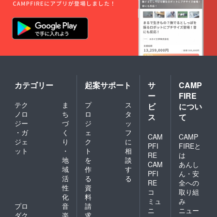
カテゴリー
起案サポート
サ
CAMP
ー
FIRE
テク
ま
プ
ス
ビ
につい
ノロ
ち
ロ
タ
ス
て
ジー
づ
ジ
ッ
・ガ
く
ェ
フ
CAM
CAMP
ジェ
り
ク
に
PFI
FIREと
ット
・
ト
相
RE
は
地
を
談
CAM
あんし
域
作
す
PFI
ん・安
活
る
る
RE
全への
性
資
コ
取り組
化
料
ミュ
み
プロ
音
請
ニ
ニュー
ダク
楽
求