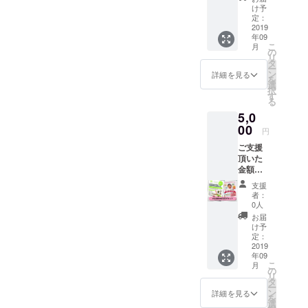
タルボック
ステッ
時保育
け予
カー、
利用券
定：
ス、プロ
利用者
2019
（8か
ジェクタ・
年09
様から
月-2歳
こ
月
ホワイト
のご意
児ま
の
リ
見や感
で）
タ
ボード付セ
ー
想も送
※園児の
ン
詳細を見る
を
ミナー利
りま
空きが
選
択
す。
用、ママ
あった
す
る
場合の
会・懇親会
5,0
みの利
で利用でき
00
用とな
円
りま
るキッチン
ご支援
す。要
付き貸切ス
頂いた
予約。
金額以
ペース（夜
※入会手
上の
続き、
のみ）、そ
支援
サービ
入会費
者：
の他各種イ
スとな
用が別
0人
りま
ベント開催
途にか
お届
す！ ぜ
かる場
け予
をいたしま
ひ、ご
定：
合があ
す。
利用く
2019
りま
年09
ださ
す。ご
また、併設
こ
月
い。 ・
の
了承く
リ
の保育園（0-
コワー
タ
ださ
ー
キング
2歳児）があ
ン
い。ご
詳細を見る
を
スペー
選
利用は
ります。必