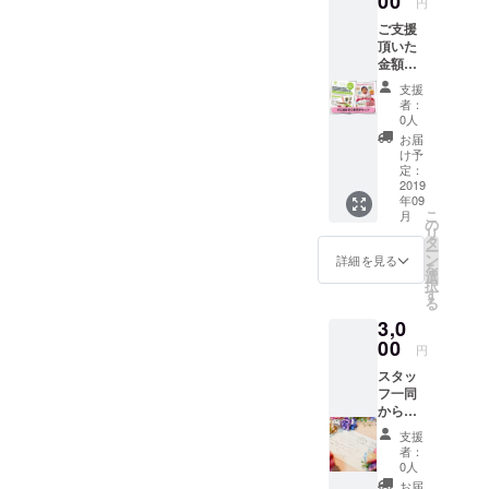
00
円
スペース
ご支援
ツナグ」で
頂いた
す。
金額以
上の
お仕事でき
支援
サービ
者：
る環境はも
スとな
0人
りま
ちろん、打
お届
す！ ぜ
け予
合せ席、一
ひ、ご
定：
息つける飲
利用く
2019
年09
ださ
み物、ゴロ
こ
月
い。 ・
の
ゴロできる
リ
コワー
タ
ー
休憩スペー
キング
ン
詳細を見る
を
スペー
選
ス、子連れ
択
ス利用
す
る
で働ける
券
3,0
※飲食販
キッズルー
売、物
00
円
ム、授乳
販、イ
室、オムツ
スタッ
ベント
フ一同
会費、
替えシー
からの
にはご
ト、作品展
お礼の
利用で
支援
お手紙
示・広告が
きませ
者：
とオリ
ん ・保
0人
できるレン
ジナル
育園一
お届