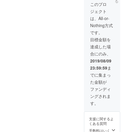
る
回）。
みの利
このプロ
また、
用とな
ジェクト
施設内
りま
に、ご
す。要
は、All-or-
支援者
予約 ※
Nothing方式
のお名
入会手
前とお
続き、
です。
写真
入会費
目標金額を
（頂け
用が別
た場合
途にか
達成した場
に）の
かる場
合にのみ、
掲載と
合があ
共に、
りま
2019/08/09
ご支援
す。ご
23:59:59
ま
者の利
了承く
用者様
ださ
でに集まっ
への
い。ご
た金額が
メッ
利用は
セージ
500円単
ファンディ
を掲載
位とな
ングされま
します
りま
（1年
す。お
す。
間）。※
つりは
支援
出ませ
時、必
ん。 ※
支援に関するよ
ず備考
有効期
くある質問
欄にご
限1年
希望の
手数料はいく