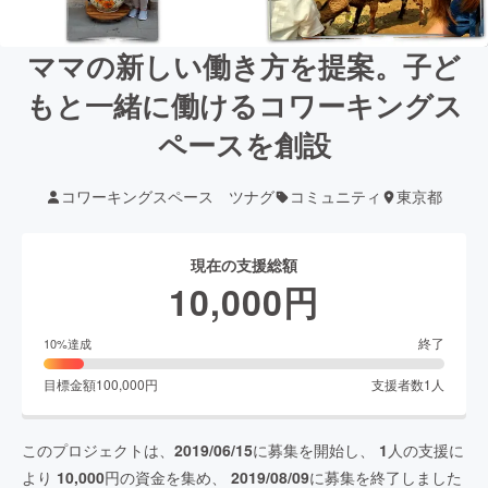
ママの新しい働き方を提案。子ど
もと一緒に働けるコワーキングス
ペースを創設
コワーキングスペース ツナグ
コミュニティ
東京都
現在の支援総額
10,000
円
終了
10
%達成
目標金額
100,000
円
支援者数
1
人
このプロジェクトは、
2019/06/15
に募集を開始し、
1
人の支援に
より
10,000
円の資金を集め、
2019/08/09
に募集を終了しました