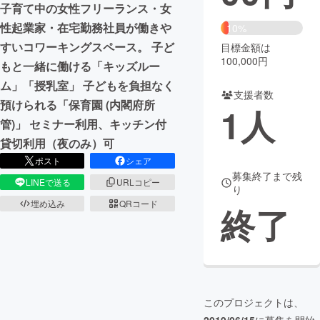
子育て中の女性フリーランス・女
性起業家・在宅勤務社員が働きや
まちづくり・地域活性化
10%
すいコワーキングスペース。 子ど
目標金額は
100,000円
もと一緒に働ける「キッズルー
CAMPFIRE for Social Good
CAMPFIRE Creation
ム」「授乳室」 子どもを負担なく
CAMPFIREふるさと納税
machi-ya
コミュニティ
支援者数
預けられる「保育園 (内閣府所
1
人
管)」 セミナー利用、キッチン付
貸切利用（夜のみ）可
ポスト
シェア
募集終了まで残
LINEで送る
URLコピー
り
埋め込み
QRコード
終了
このプロジェクトは、