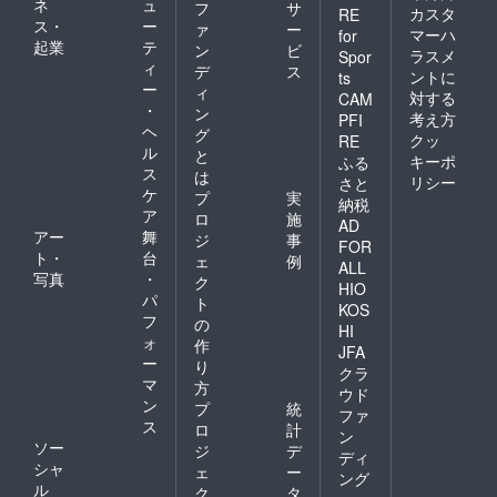
ネ
ュ
フ
サ
カスタ
RE
ス・
ー
ァ
ー
マーハ
for
起業
テ
ン
ビ
ラスメ
Spor
ィ
デ
ス
ントに
ts
ー
ィ
対する
CAM
・
ン
考え方
PFI
ヘ
グ
クッ
RE
ル
と
キーポ
ふる
ス
は
リシー
さと
ケ
プ
実
納税
ア
ロ
施
AD
アー
舞
ジ
事
FOR
ト・
台
ェ
例
ALL
写真
・
ク
HIO
パ
ト
KOS
フ
の
HI
ォ
作
JFA
ー
り
クラ
マ
方
ウド
ン
プ
統
ファ
ス
ロ
計
ン
ソー
ジ
デ
ディ
シャ
ェ
ー
ング
ル
ク
タ