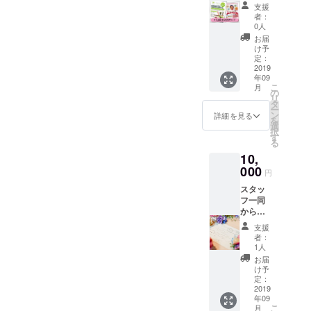
上の
（頂け
続き、
支援
サービ
た場合
入会費
者：
スとな
に）を
用が別
0人
りま
掲載し
途にか
お届
す！ ぜ
ます。
かる場
け予
ひ、ご
（6か月
定：
合があ
利用く
2019
間） ※
りま
年09
ださ
支援
す。ご
こ
月
い。 ・
時、必
の
了承く
リ
コワー
ず備考
タ
ださ
ー
キング
欄にご
ン
い。ご
詳細を見る
を
スペー
希望の
選
利用は
択
ス利用
お名前
す
500円単
る
券 ※
をご記
位とな
10,
飲食販
入くだ
りま
売、物
000
さい。
す。お
円
販、イ
つりは
スタッ
ベント
出ませ
フ一同
会費、
ん。 ※
からの
にはご
有効期
お礼の
利用で
限1年
支援
お手紙
きませ
者：
とオリ
ん ・保
1人
ジナル
育園一
お届
ステッ
時保育
け予
カー、
利用券
定：
利用者
2019
（8か
年09
様から
月-2歳
こ
月