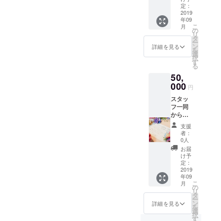
利用く
共に、
定：
ありま
ださ
2019
ご支援
すの
年09
い。 ・
者の利
で、ご
こ
月
コワー
用者様
の
了承く
リ
キング
への
タ
ださ
ー
スペー
メッ
ン
い。 ご
詳細を見る
を
ス利用
セージ
選
利用は
択
券 ※
を掲載
す
500円単
る
飲食販
しま
位とな
50,
売、物
す。
りま
販、イ
000
（1年
す。お
円
ベント
間） ※
つりは
スタッ
会費、
支援
出ませ
フ一同
にはご
時、必
ん。 ※
からの
利用で
ず備考
有効期
お礼の
きませ
欄にご
限1年
支援
お手紙
ん ・保
希望の
者：
とオリ
育園一
お名前
0人
ジナル
時保育
をご記
お届
ステッ
利用券
入くだ
け予
カー、
（8か
定：
さい。
利用者
2019
月-2歳
また、
年09
様から
児ま
ロゴ入
こ
月
のご意
で）
の
りトー
リ
見や感
※園児の
タ
トバッ
ー
想も送
空きが
ン
グをプ
詳細を見る
を
ります
あった
選
レゼン
択
（2
場合の
す
ト