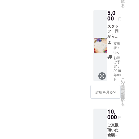
択
ス利用
す
500円単
る
要な時に必
券
位とな
5,0
※飲食販
要な時間だ
りま
売、物
00
す。お
円
け（または
販、イ
つりは
スタッ
定期利用
ベント
出ませ
フ一同
会費、
ん。 ※
で）、あた
からの
にはご
有効期
たかくゆっ
お礼の
利用で
限1年
支援
お手紙
きませ
たりとした
者：
とオリ
ん ・保
0人
環境と年齢
ジナル
育園一
お届
の違うお友
ステッ
時保育
け予
カー、
利用券
定：
達の中でお
利用者
2019
（8か
子様が楽し
年09
様から
月-2歳
こ
月
のご意
く過ごして
児ま
の
リ
見や感
で）
タ
いる間に、
ー
想も送
※園児の
ン
詳細を見る
を
ママパパさ
りま
空きが
選
択
す。 ま
あった
す
んは集中し
る
た、施
場合の
て仕事をす
10,
設内
みの利
ることがで
に、ご
000
用とな
円
支援者
りま
きます。
ご支援
のお名
す。要
頂いた
前とお
予約。
金額以
写真
※入会手