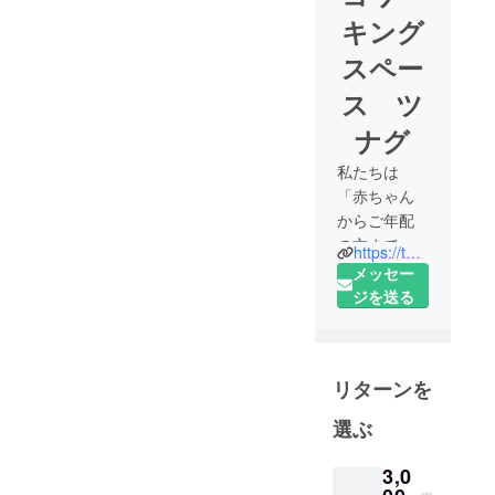
キング
スペー
ス ツ
ナグ
私たちは
「赤ちゃん
からご年配
の方まで、
https://twitter.com/tsunagu_spot
気軽に利用
メッセー
できる地域
ジを送る
スポットを
作りたい」
という思い
リターンを
から、足立
区五反野駅
選ぶ
徒歩4分に誕
生する「コ
3,0
ワーキング