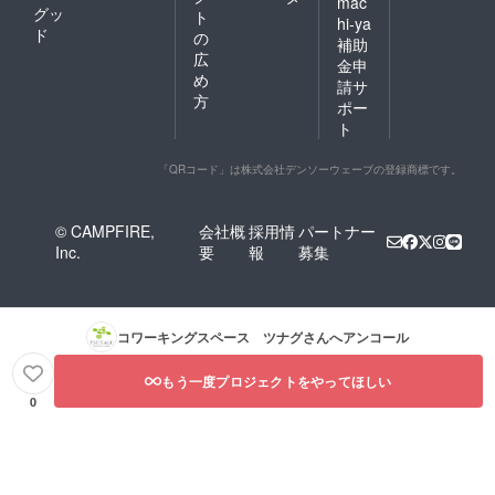
mac
グッ
ト
hi-ya
ド
の
補助
広
金申
め
請サ
方
ポー
ト
「QRコード」は株式会社デンソーウェーブの登録商標です。
© CAMPFIRE,
会社概
採用情
パートナー
Inc.
要
報
募集
コワーキングスペース ツナグ
さんへアンコール
もう一度プロジェクトをやってほしい
0