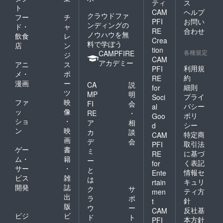
ティ
ス
ト
CAM
ヘルプ
クラウドファ
フー
チ
PFI
お問い
ンディングの
ド・
ャ
RE
合わせ
ノウハウを無
飲食
レ
Crea
料で学ぼう
店
ン
tion
各種規定
CAMPFIRE
ジ
CAM
アカデミー
アニ
ス
利用規
PFI
メ・
ポ
約
RE
漫画
ー
CA
説
細則
for
ツ
MP
明
プライ
Soci
ファ
映
FI
会
バシー
al
ッ
像
RE
・
ポリ
Goo
ショ
・
ア
相
シー
d
ン
映
カ
談
特定商
CAM
画
デ
会
取引法
PFI
ゲー
書
ミ
に基づ
RE
ム・
籍
ー
く表記
for
サー
・
と
情報セ
Ente
ビス
雑
は
キュリ
rtain
開発
誌
ク
サ
ティ方
men
出
ラ
ポ
針
t
版
ウ
ー
反社基
CAM
ビジ
ビ
ド
ト
本方針
PFI