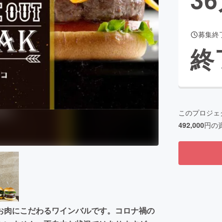
募集終
CAMPFIRE for Social Good
CAMPFIRE Creation
終
CAMPFIREふるさと納税
machi-ya
コミュニティ
このプロジェ
492,000
円の
お肉にこだわるワインバルです。コロナ禍の