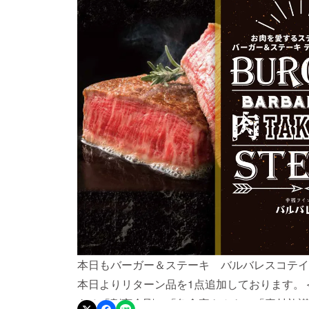
本日もバーガー＆ステーキ バルバレスコテイ
本日よりリターン品を1点追加しております。＜
ある「割烹金剛」「魚食家きんき」「素材礼讃