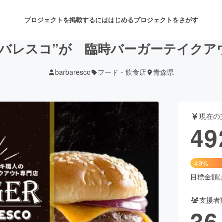
プロジェクトを掲載するには
はじめる
プロジェクトをさがす
ルバレスコ”が 臨時バーガーテイクア
barbaresco
フード・飲食店
青森県
注目のリターン
注目の新着プロジェクト
募集終了が近いプロジェクト
も
現在の
音楽
舞台・パフォーマンス
49
ゲーム・サービス開発
フード・飲食店
49%
書籍・雑誌出版
アニメ・漫画
目標金額は1
支援者
チャレンジ
ビューティー・ヘルスケ
36