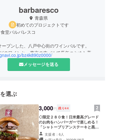
barbaresco
青森県
初めてのプロジェクトです
ン食堂バルバレスコ
にオープンした、八戸中心街のワインバルです。
ほどのワインと、東京の肉バルで長年つとめた高山
r.gnavi.co.jp/bz4k890z0000/
た肉料理が自慢です！
メッセージを送る
た空間で、お肉とワインを味わっていただくお店と
くのお客様にご利用をいただいておりました。
の中で店舗は休業をしておりますが、テイクアウト
を選ぶ
定ショップをオープンする運びとなりました。
3,000
円
残り
44
◇限定２８０食！日米最高グレード
のお肉をハンバーガーで楽しめる！
「シャトーブリアンステーキと黒毛
和牛パテのスペシャルバーガー」お
支援者：6人
ひとり分 （写真はイメージです。)
お届け予定：2020年08月