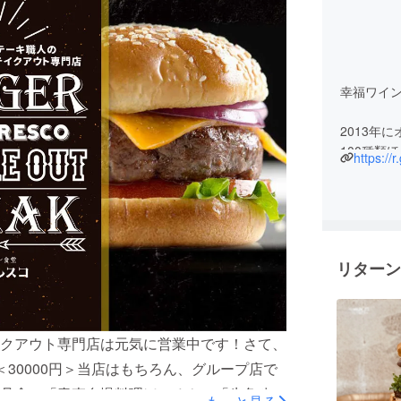
幸福ワイ
2013年
100種類
https://
が厳選し
洗練され
して、多
コロナ禍
リターン
の期間限
クアウト専門店は元気に営業中です！さて、
30000円＞当店はもちろん、グループ店で
丹念」「青森自慢料理ほこるや」「牛角八戸