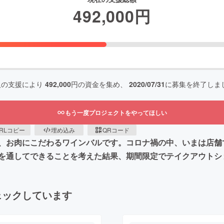
492,000
円
人の支援により
492,000
円の資金を集め、
2020/07/31
に募集を終了しま
もう一度プロジェクトをやってほしい
RLコピー
埋め込み
QRコード
、お肉にこだわるワインバルです。コロナ禍の中、いまは店舗
”を通してできることを考えた結果、期間限定でテイクアウトシ
ェックしています