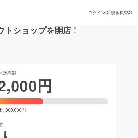
ログイン
/
新規会員登録
ウトショップを開店！
うすぐ公開されます
支援総額
プロダクト
2,000
円
ファッション
スポーツ
,000,000円
数
ア
ソーシャルグッド
人