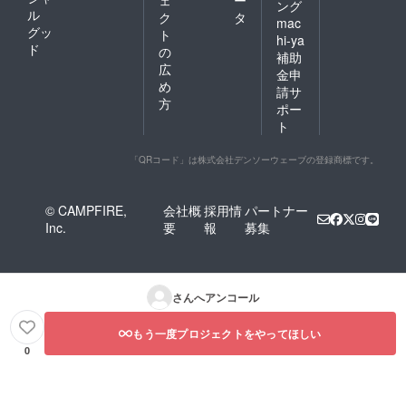
ェ
ー
ング
ル
ク
タ
mac
グッ
ト
hi-ya
ド
の
補助
広
金申
め
請サ
方
ポー
ト
「QRコード」は株式会社デンソーウェーブの登録商標です。
© CAMPFIRE,
会社概
採用情
パートナー
Inc.
要
報
募集
さんへアンコール
もう一度プロジェクトをやってほしい
0