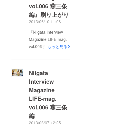
の魅力がぎっしり詰
vol.006 燕三条
まっております。 文
編』刷り上がり
字数も多く、すぐに役
2013/06/10 11:08
立つノウハウや流行が
書かれているわけでは
『Niigata Interview
ありません。しかし、
Magazine LIFE-mag.
一人一人の生き方から
vol.006 燕三条編』が
もっと見る
は汲んでも汲み尽くせ
本日、夕方刷り上がり
ないほどの学びや知恵
ます。 発送費を節約
があると思います。
するため軽トラで印刷
Niigata
もくじ［
会社まで取りに伺いま
Interview
http://www.life-
す。一度に積み込めな
mag.com/life006.html
Magazine
かった場合、2往復･･･
］ ぜひゆっくりと楽
（1往復2時間･･･汗）
LIFE-mag.
しんでいただけたらと
その後、荷解き、発
vol.006 燕三条
思います。 わたしは
送、納品になります。
編
現在、取材させていた
間もなく、皆さまのお
2013/06/07 12:25
だいた方を優先してお
手元に届けられるかと