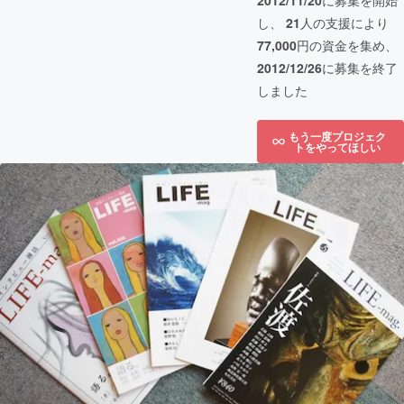
2012/11/20
に募集を開始
し、
21
人の支援により
77,000
円の資金を集め、
2012/12/26
に募集を終了
しました
もう一度プロジェク
トをやってほしい