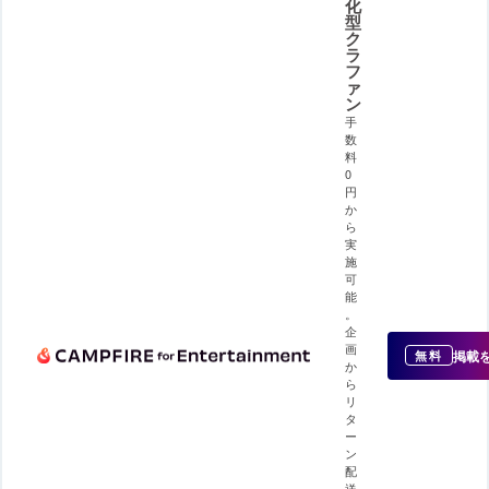
化
型
ク
ラ
フ
ァ
ン
手
数
料
0
円
か
ら
実
施
可
能
。
企
画
掲載
無料
か
ら
リ
タ
ー
ン
配
送