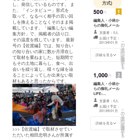
e-mag.com
方式)
し、発信しているものです。 ま
mail：
た、「インタビュー」形式を
500
円
niigata@life-
取って、なるべく相手の言い回
編集人・小林か
しを換えることなくそのまま掲
mag.com
らの御礼メール
載しています。「編集しない編
支援者：0人
集方針」で、掲載者の語り口、
お届け予定：
その温度を残しています。 最新
こ
2013年01月
の
号の【佐渡編】では、知り合い
リ
タ
の知り合いの家に数か月滞在し
ー
ン
詳細を見る
て取材を重ねました。短期間で
を
選
択
もその土地に暮らし、食べ、出
す
る
会いを繰り返し、様々な縁を辿
1,000
ることによってしか出来ない取
円
材もあると思ったからです。
編集人・小林か
らの御礼メール
LIFE-
mag.vol.006【
支援者：0人
燕三条編】一冊
お届け予定：
プレゼント
こ
2013年01月
の
リ
タ
ー
ン
詳細を見る
を
選
>>>【佐渡編】で取材させてい
択
す
ただいた相田忠明さんが所属す
る