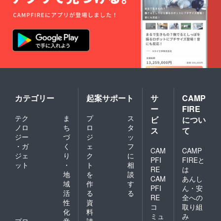
にも再発見してもらい
たいという思いで編集
させていただきまし
た。 発送準備で宛名
書きをしています。
燕三条編の色校正で
す。 連綿と続く命
カテゴリー
起案サポート
サ
CAMP
（生）のリレー、わた
ー
FIRE
したちは授かった命
テク
ま
プ
ス
ビ
につい
（生）をどう使うの
ノロ
ち
ロ
タ
ス
て
か。取材を通して、編
ジー
づ
ジ
ッ
・ガ
く
ェ
フ
者自身にもそう問われ
CAM
CAMP
ジェ
り
ク
に
PFI
FIREと
ているように感じまし
ット
・
ト
相
RE
は
た。
地
を
談
CAM
あんし
域
作
す
PFI
ん・安
活
る
る
RE
全への
性
資
コ
取り組
化
料
ミュ
み