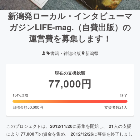
新潟発ローカル・インタビューマ
ガジンLIFE-mag.（自費出版）の
運営費を募集します！
書籍・雑誌出版
新潟県
現在の支援総額
77,000
円
終了
154
%達成
目標金額
50,000
円
支援者数
21
人
このプロジェクトは、
2012/11/20
に募集を開始し、
21
人の支援
により
77,000
円の資金を集め、
2012/12/26
に募集を終了しまし