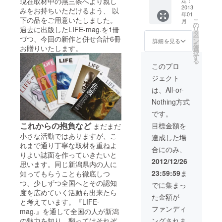
現在取材中の燕三条へより親し
ナン
形文化
2013
みをお持ちいただけるよう、 以
バー全
年01
財 鎚
号プレ
下の品をご用意いたしました。
こ
月
起銅
の
ゼント
リ
過去に出版したLIFE-mag.を1冊
器 玉
タ
ー
づつ、今回の新作と併せ合計6冊
川堂に
ン
詳細を見る
を
よる、
お贈りいたします。
選
択
ラージ
す
る
カッ
このプロ
プ
ジェクト
各 胴
高
は、All-or-
145×口
Nothing方式
径
70mm
です。
※写
これからの抱負など
目標金額を
まだまだ
真の
ラージ
小さな活動ではありますが、こ
達成した場
カップ
れまで通り丁寧な取材を重ねよ
合にのみ、
いづれ
りよい誌面を作っていきたいと
か１つ
2012/12/26
思います。同じ新潟県内の人に
をお贈
23:59:59
ま
知ってもらうことも徹底しつ
りいた
しま
つ、少しずつ全国へとその認知
でに集まっ
す。 編
度を広めていく活動も出来たら
た金額が
集人小
と考えています。『LIFE-
林か
ファンディ
mag.』を通して全国の人が新潟
ら、直
ングされま
の魅力を知り、翻ってはそれぞ
筆のお