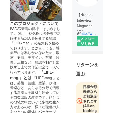
【Niigata
Interview
このプロジェクトについて
Magazine
FAAVO新潟の皆様、はじめまし
LIFE-mag.】
http://www.life-mag.com
て。 私、小林弘樹は各分野で活
編集発行
メッセー
躍する新潟人を紹介する雑誌
人：小林 弘
『LIFE-mag.』の編集長を務め
ジを送る
ております。とは言っても、編
樹
集部には私しかいないため、取
住所：〒
材、撮影、デザイン、営業、経
951-8126
理、広報など、雑誌を制作し出
リターンを
新潟県新潟
版する上での作業は全て一人で
市中央区学
『LIFE-
行っております。
選ぶ
校町通三番
mag.』とは
『LIFE-mag.』と
町555-9
は、芸術、芸能、産業、政治、
目標金額
tel&fax：
音楽など、あらゆる分野で活動
未達なら
025-378-
する新潟人を取材し紹介してい
全額返金
る自費出版の雑誌です。ひとつ
3258
されます
の地域の中にいかに多様な生き
web：
(All-or-
方があるのか、様々な職種の人
http://www.lif
Nothing
をひとつの媒体にパッケージ