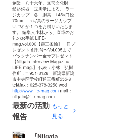
創業一八十六年、無形文化財
鎚起銅器 玉川堂による、 ラー
ジカップ 各 胴高 145×口径
70mm ※写真のラージカップ
いづれか１つをお贈りいたしま
す。 編集人小林から、直筆のお
礼のお手紙 LIFE-
mag.vol.006【燕三条編】一冊プ
レゼント 創刊号〜Vol.005まで
バックナンバー全号プレゼント
【Niigata Interview Magazine
LIFE-mag.】 代表：小林 弘樹
住所：〒951-8126 新潟県新潟
市中央区学校町通三番町555-9
tel&fax：025-378-3258 wed：
http://www.life-mag.com
mail：
niigata@life-mag.com
最新の活動
もっと
報告
見る
『Niigata