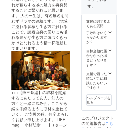
礼のお
れが暮らす地域の魅力を再発見
す。
手紙
することに繋がればと思いま
LIFE-
す。 人の一生は、有名無名を問
mag.vol
わずドラマの連続です。一地域
支援に関するよ
.006【
くある質問
に溢れる多様な生き方に触れる
燕三条
ことで、読者自身の回りにも溢
編】一
手数料はいく
冊プレ
れる豊かな生き方に気づくきっ
らかかります
ゼント
か？
かけとなれるよう精一杯活動し
創刊
てまいります。
号〜
目標金額に届
Vol.005
かなかった場
まで
合どうなりま
バック
すか？
ナン
バー全
支援で困った
号プレ
時はどこに相
ゼント
談したらいい
ですか？
>>>【燕三条編】の取材を開始
するにあたって友人、知人の
ヘルプページを
見る
方々と一緒に飲み会。ここから
縁を手繰るように取材を重ねて
いく。 ご支援の程、何卒よろし
このプロジェクト
くお願い申し上げます。 LIFE-
の問題報告は
こち
mag. 小林弘樹 【リターン