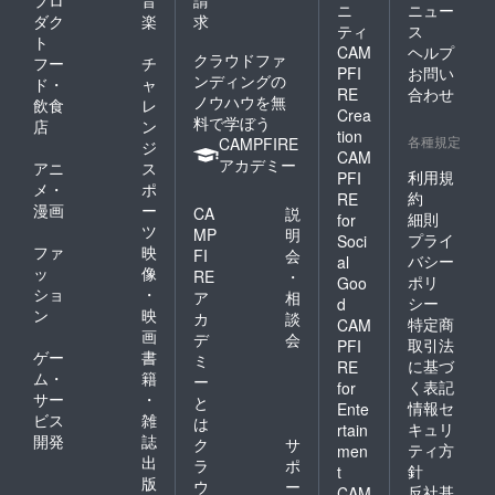
プロ
音
請
ニ
ニュー
ダク
楽
求
ティ
ス
ト
CAM
ヘルプ
クラウドファ
フー
チ
PFI
お問い
ンディングの
ド・
ャ
RE
合わせ
ノウハウを無
飲食
レ
Crea
料で学ぼう
店
ン
tion
各種規定
CAMPFIRE
ジ
CAM
アカデミー
アニ
ス
利用規
PFI
メ・
ポ
約
RE
漫画
ー
CA
説
細則
for
ツ
MP
明
プライ
Soci
ファ
映
FI
会
バシー
al
ッ
像
RE
・
ポリ
Goo
ショ
・
ア
相
シー
d
ン
映
カ
談
特定商
CAM
画
デ
会
取引法
PFI
ゲー
書
ミ
に基づ
RE
ム・
籍
ー
く表記
for
サー
・
と
情報セ
Ente
ビス
雑
は
キュリ
rtain
開発
誌
ク
サ
ティ方
men
出
ラ
ポ
針
t
版
ウ
ー
反社基
CAM