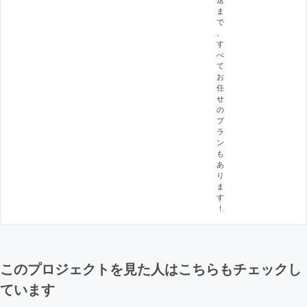
ま
で
、
す
べ
て
お
任
せ
の
プ
ラ
ン
も
あ
り
ま
す
！
このプロジェクトを見た人はこちらもチェックし
ています