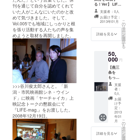
呑みい
る！Ver】 LIFE-
づれか
刊を通じて自分を認めてくれて
mag.vol.006【
をひと
いた人がこんなにいたのかと改
支援者：0人
燕三条編】へ1/2
つ、お
お届け予定：
めて気づきました。そして、
面広告掲載 ※ 掲
贈りい
こ
2013年01月
Vol.005でも地域にしっかりと根
の
載内容、ページ
たしま
リ
タ
については要相
を張り活動する人たちの声を集
す。
ー
ン
談 LIFE-
詳細を見る
めようと取材を再開しました。
LIFE-
を
選
mag.vol.006【
mag.vol
択
す
燕三条編】一冊
.006【
る
プレゼント 創刊
燕三条
50,
号〜Vol.005まで
編】一
000
バックナンバー
円
冊プレ
全号プレゼント
ゼント
【燕三
創刊
条を
号〜
もっと
Vol.005
楽し
支援
まで
>>>谷川俊太郎さんと。「新
む！
者：
バック
潟・市民映画館シネ・ウイン
Ver】
0人
ナン
創業一
ド」に映画「ヤーチャイカ」上
お届
バー全
八十六
け予
映記念トークの懇親会にて
号プレ
年、無
定：
『LIFE-mag.』をお渡しした。
ゼント
形文化
2013
2008年12月19日。
年01
財 鎚
こ
月
起銅
の
リ
器 玉
タ
ー
川堂に
ン
詳細を見る
を
よる、
選