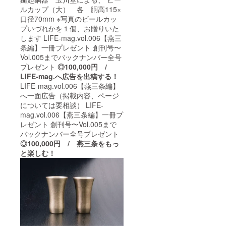
ルカップ（大） 各 胴高115×
口径70mm ※写真のビールカッ
プいづれかを１個、お贈りいた
します LIFE-mag.vol.006【燕三
条編】一冊プレゼント 創刊号〜
Vol.005までバックナンバー全号
プレゼント
◎100,000円 /
LIFE-mag.へ広告を出稿する！
LIFE-mag.vol.006【燕三条編】
へ一面広告（掲載内容、ページ
については要相談） LIFE-
mag.vol.006【燕三条編】一冊プ
レゼント 創刊号〜Vol.005まで
バックナンバー全号プレゼント
◎100,000円 / 燕三条をもっ
と楽しむ！