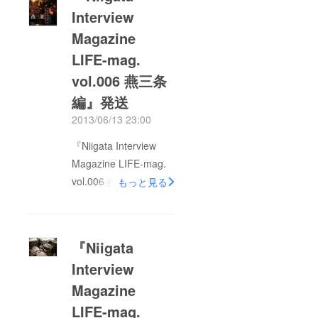
Interview
Magazine
LIFE-mag.
vol.006 燕三条
編』発送
2013/06/13 23:00
『Niigata Interview
Magazine LIFE-mag.
vol.006 燕三条編』の
もっと見る
発送のお知らせです。
「FAAVO新潟」で支援
いただきました皆さま
『Niigata
に本日発送させていた
Interview
だきました。 2〜3日
Magazine
でお手元に届くかと思
います。 燕三条地域
LIFE-mag.