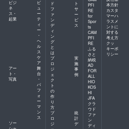
ビジ
ビ
ド
ト
本方針
PFI
ネ
ュ
フ
サ
カスタ
RE
ス・
ー
ァ
ー
マーハ
for
起業
テ
ン
ビ
ラスメ
Spor
ィ
デ
ス
ントに
ts
ー
ィ
対する
CAM
・
ン
考え方
PFI
ヘ
グ
クッ
RE
ル
と
キーポ
ふる
ス
は
リシー
さと
ケ
プ
実
納税
ア
ロ
施
AD
アー
舞
ジ
事
FOR
ト・
台
ェ
例
ALL
写真
・
ク
HIO
パ
ト
KOS
フ
の
HI
ォ
作
JFA
ー
り
クラ
マ
方
ウド
ン
プ
統
ファ
ス
ロ
計
ン
ソー
ジ
デ
ディ
シャ