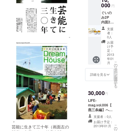
000
円
ぐいの
み2P
内面24
金メッ
支援
キ 桐
者：
箱 LIFE-
0人
mag.vol
お届
.006【
け予
燕三条
定：
編】一
2013
年01
冊プレ
こ
月
ゼント
の
リ
創刊
タ
ー
号〜
ン
詳細を見る
を
Vol.005
選
択
まで
す
る
バック
30,000
ナン
円
バー全
LIFE-
号プレ
mag.vol.006【
ゼント
燕三条編】へ名
刺サイズ広告の
支援者：0人
掲載 ※ 掲載内
お届け予定：
容、ページにつ
こ
2013年01月
芸能に生きて三十年（画面左の
の
いては要相談
リ