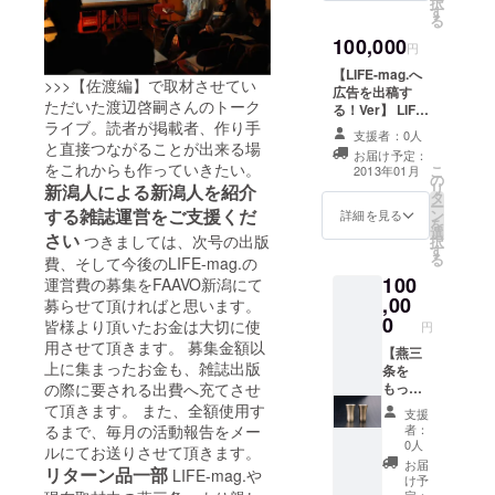
択
ビール
す
る
カップ
100,000
（大）
円
各
【LIFE-mag.へ
胴高
>>>【佐渡編】で取材させてい
広告を出稿す
115×口
ただいた渡辺啓嗣さんのトーク
る！Ver】 LIFE-
径
ライブ。読者が掲載者、作り手
mag.vol.006【
70mm
支援者：0人
燕三条編】へ一
と直接つながることが出来る場
※写真の
お届け予定：
面広告 ※ 掲載内
ビール
をこれからも作っていきたい。
こ
2013年01月
の
容、ページにつ
カップ
リ
新潟人による新潟人を紹介
タ
いては要相談
いづれ
ー
する雑誌運営をご支援くだ
ン
LIFE-
詳細を見る
かを１
を
選
mag.vol.006【
個、お
さい
つきましては、次号の出版
択
す
燕三条編】一冊
贈りい
る
費、そして今後のLIFE-mag.の
プレゼント 創刊
たしま
100
運営費の募集をFAAVO新潟にて
号〜Vol.005まで
す LIFE-
,00
バックナンバー
募らせて頂ければと思います。
mag.vol
0
全号プレゼント
皆様より頂いたお金は大切に使
.006【
円
燕三条
用させて頂きます。 募集金額以
【燕三
編】一
上に集まったお金も、雑誌出版
条を
冊プレ
もっと
の際に要される出費へ充てさせ
ゼント
楽し
て頂きます。 また、全額使用す
創刊
支援
む！
者：
るまで、毎月の活動報告をメー
号〜
Ver】
0人
Vol.005
ルにてお送りさせて頂きます。
創業一
お届
まで
リターン品一部
LIFE-mag.や
八十六
け予
バック
年、無
定：