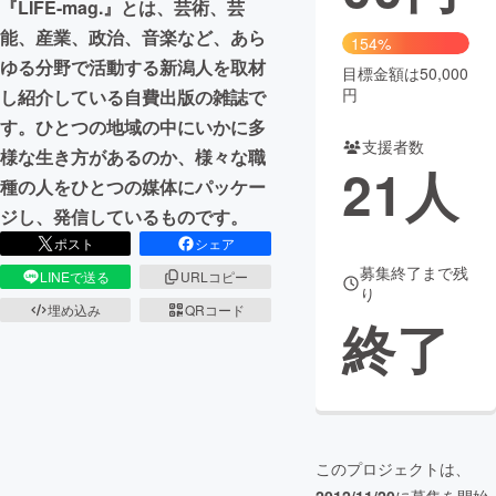
『LIFE-mag.』とは、芸術、芸
能、産業、政治、音楽など、あら
まちづくり・地域活性化
154%
ゆる分野で活動する新潟人を取材
目標金額は50,000
円
し紹介している自費出版の雑誌で
CAMPFIRE for Social Good
CAMPFIRE Creation
す。ひとつの地域の中にいかに多
CAMPFIREふるさと納税
machi-ya
コミュニティ
支援者数
様な生き方があるのか、様々な職
21
人
種の人をひとつの媒体にパッケー
ジし、発信しているものです。
ポスト
シェア
募集終了まで残
LINEで送る
URLコピー
り
埋め込み
QRコード
終了
このプロジェクトは、