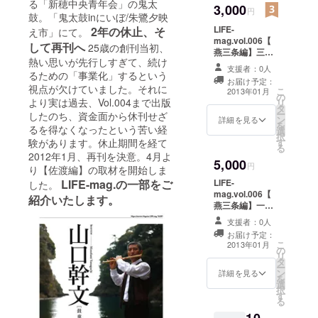
る「新穂中央青年会」の鬼太
3,000
円
鼓。「鬼太鼓inにいぼ/朱鷺夕映
LIFE-
2年の休止、そ
え市」にて。
mag.vol.006【
して再刊へ
25歳の創刊当初、
燕三条編】三冊
熱い思いが先行しすぎて、続け
プレゼント
支援者：0人
るための「事業化」するという
お届け予定：
視点が欠けていました。それに
こ
2013年01月
の
より実は過去、Vol.004まで出版
リ
タ
ー
したのち、資金面から休刊せざ
ン
詳細を見る
を
るを得なくなったという苦い経
選
択
す
験があります。休止期間を経て
る
2012年1月、再刊を決意。4月よ
5,000
円
り【佐渡編】の取材を開始しま
LIFE-
LIFE-mag.の一部をご
した。
mag.vol.006【
紹介いたします。
燕三条編】一冊
プレゼント 創刊
支援者：0人
号〜Vol.005まで
お届け予定：
バックナンバー
こ
2013年01月
の
全号プレゼント
リ
タ
ー
ン
詳細を見る
を
選
択
す
る
10,