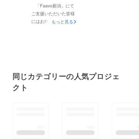
礼回りを続けておりま
思います。 「燕三
「Faavo新潟」にて
す。来週から、一般書
条」地域ってこんな人
ご支援いただいた皆様
店、カフェ、ギャラ
がこんな思いで生きて
にはお約束の発行日に
もっと見る
リー、ショップ等への
いるんだ！こんな歴史
お届けできずに誠に申
納品、営業をしてまい
があったんだ！こうい
し訳ありませんでし
ります。それと並行し
う組み合わせでみてみ
た。ようやく『LIFE-
て、各種メディアへの
るとまた面白いね！と
mag.vol.006 燕三条
広報活動も行ってまい
思ってもらえるよう編
編』発行のお知らせと
ります。 小さな小さ
集して参りました。
なりました。 6/3に
な一地方の出版社です
同じカテゴリーの人気プロジェ
ぜひゆっくりと楽しん
入稿、その晩に色校
が、今後も地道に活動
でいただけたらと思い
正。6/4に再度、調整
クト
していきます。また
ます。 また、当初予
後のデータを入稿。
「FAAVO新潟」さんと
定より大幅に遅れまし
6/5~6に販促用ポス
ご縁などありましたら
たこと、重ねてお詫び
ター2種類を制作・入
よろしくお願いいたし
申し上げます。
稿。 本誌は、6/10
ます。 支援者の皆
の夕方に刷り上がる予
様、運営スタッフの皆
定です。発送代を節約
様ありがとうございま
するために、隣町の印