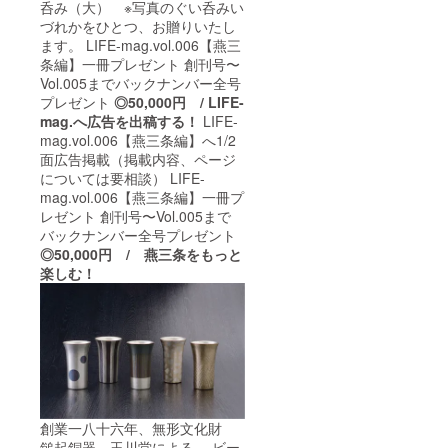
呑み（大） ※写真のぐい呑みい
づれかをひとつ、お贈りいたし
ます。 LIFE-mag.vol.006【燕三
条編】一冊プレゼント 創刊号〜
Vol.005までバックナンバー全号
プレゼント
◎50,000円 / LIFE-
mag.へ広告を出稿する！
LIFE-
mag.vol.006【燕三条編】へ1/2
面広告掲載（掲載内容、ページ
については要相談） LIFE-
mag.vol.006【燕三条編】一冊プ
レゼント 創刊号〜Vol.005まで
バックナンバー全号プレゼント
◎50,000円 / 燕三条をもっと
楽しむ！
創業一八十六年、無形文化財
鎚起銅器 玉川堂による、 ビー