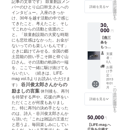
記事の文章です） 鼓童創設メン
タ
LIFE-
ー
ン
バーのひとり山口幹文さんへの
mag.vol.006【
詳細を見る
を
選
燕三条編】一冊
インタビュー。入座のきっか
択
す
プレゼント 創刊
け、30年を越す活動の中で感じ
る
号〜Vol.005まで
てきたこと、考えたこと、そし
30,
バックナンバー
てこれからの活動と佐渡のこ
000
全号プレゼント
円
と。「鼓童創設期の大変な時期
【燕三
にも悲壮感はなかった。お金が
条を
ないってのも楽しいもんです」
もっと
ときに戯けてみせる。全国の郷
楽し
支援
む！
土芸能の担い手こそ師と仰ぐ山
者：
Ver】
口さん。その活動の軌跡の一端
0人
創業一
お届
を、ここで一緒に駆け抜けても
八十六
け予
らいたい。 （続きは、LIFE-
年、無
定：
mag vol.5よりお読みいただけま
形文化
2013
年01
谷川俊太郎さんからの
財 鎚
す）
こ
月
起銅
の
励ましの言葉
休刊後も、再刊
リ
器 玉
タ
ー
を待望する声や、応援の声をい
川堂に
ン
詳細を見る
を
ただくことが何度もありまし
よる、
選
択
ぐい呑
た。特に再刊の決め手となった
す
る
み
のは、詩人・谷川俊太郎さんか
50,000
（大）
円
ら頂いた「これは雑誌の王道だ
※ 写真
と思うよ。毎回楽しみにしてい
【LIFE-mag.へ
のぐい
広告を出稿す
たんだ」という言葉でした。休