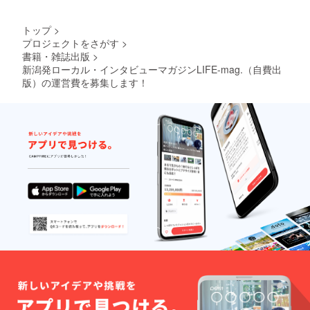
mag.com（電話）
トップ
>
025-378-3258まで。
プロジェクトをさがす
>
一地方の名も無き小
書籍・雑誌出版
>
さな媒体に、県内外か
新潟発ローカル・インタビューマガジンLIFE-mag.（自費出
版）の運営費を募集します！
ら多くの支援を賜りま
したことあらためて感
謝申し上げます。ま
た、地域の魅力を発掘
したいとの思いで活躍
する同世代のFaavoス
タッフの方々にも感謝
と敬意を。 本誌で
は、14名の方々に登場
いただいております。
その人びとの「多様な
生き方」を通じて燕三
条地域を知っていただ
きたい、また地元の人