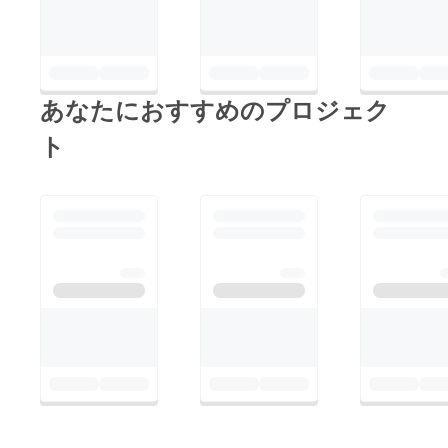
した。「FAAVO」事業
刷会社まで軽トラで取
が今後も各地域の魅力
りに行きます。その
溢れる人と人、思いと
後、皆様へと順次発送
思いを結び続けること
作業をしてまいりま
あなたにおすすめのプロジェク
を願っています。
す。 お手元に届く
ト
のは、その週末前後
（6/13〜17）かと思い
ます。 ご連絡いた
だいてあります宛先に
発送させていただきま
すが、万が一その期間
を過ぎても届かない場
合は、お手数でも一報
いただけますと幸いで
す。 Faavoのメッ
セージ機能、または
（メール）
niigata@life-