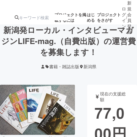
新
ロ
規
グ
会
プロジェクトを掲
はじ
プロジェクト
/
載するには
める
をさがす
イ
員
ン
登
新潟発ローカル・インタビューマガ
録
ジンLIFE-mag.（自費出版）の運営費
を募集します！
人気のプロ
注目のリ
注目の新着プロ
募集終了が近いプ
もうすぐ公開
ジェクト
ターン
ジェクト
ロジェクト
されます
書籍・雑誌出版
新潟県
アート・写真
音楽
現在の支援総
テクノロジー・ガジェット
ゲーム・サ
額
77,0
映像・映画
書籍・雑誌
00
円
ビジネス・起業
チャレンジ