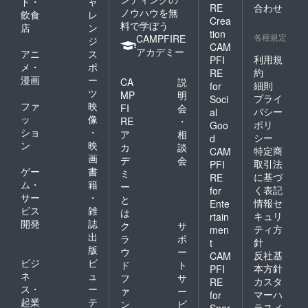
ド・
ャ
RE
合わせ
ノウハウを無
飲食
レ
Crea
料で学ぼう
店
ン
tion
各種規定
CAMPFIRE
ジ
CAM
アカデミー
アニ
ス
利用規
PFI
メ・
ポ
約
RE
漫画
ー
CA
説
細則
for
ツ
MP
明
プライ
Soci
ファ
映
FI
会
バシー
al
ッ
像
RE
・
ポリ
Goo
ショ
・
ア
相
シー
d
ン
映
カ
談
特定商
CAM
画
デ
会
取引法
PFI
ゲー
書
ミ
に基づ
RE
ム・
籍
ー
く表記
for
サー
・
と
情報セ
Ente
ビス
雑
は
キュリ
rtain
開発
誌
ク
サ
ティ方
men
出
ラ
ポ
針
t
版
ウ
ー
反社基
CAM
ビジ
ビ
ド
ト
本方針
PFI
ネ
ュ
フ
サ
カスタ
RE
ス・
ー
ァ
ー
マーハ
for
起業
テ
ン
ビ
ラスメ