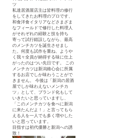
ツ
私達居酒屋店主は皆料理の修行
をしてきたお料理のプロです、
和食洋食イタリアなどさまざま
なフィールドで修行した料理人
がそれぞれの経験と技を持ち
寄って試行錯誤しながら、最高
のメンチカツを誕生させまし
た。何度も試作を重ね、ようや
く我々全員が納得する味に仕上
がったのはつい先日です。 この
メンチカツは新潟維心会に所属
するお店でしか味わうことがで
きません。 今後は「新潟の居酒
屋でしか味わえないメンチカ
ツ」として、ブランド化もして
いきたいと思っていますし、
「このメンチカツを食べに新潟
に来たんだよ！」と言ってもら
える人を一人でも多く増やした
いと思っています。
目指すは初代優勝と新潟への誘
致！