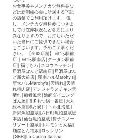
お食事券やメンチカツ無料券な
どは新潟維心会に所属する下記
の店舗でご利用頂けます。 但
し、メンチカツ無料券につきま
しては在庫状況など各店により
異なりますので、お持ちいただ
いた当日にご提供できない場合
もございます。予めご了承くだ
さい。 【全63店舗】 串”ら駅前
店 ‖ 串”ら駅南店‖グータン駅前
店‖ 福うちわ‖スロウキッチン‖
居酒屋ぼんど駅南店‖居酒屋ぼん
ど新大前店‖ 駅南バルMarohy's‖
新大バルMarohy's‖天晴れ‖天晴
れ精肉店‖デンジャラスチキン天
晴れ‖麺者風天‖漁師ダイニング
ばん屋‖博多もつ鍋一番星‖大丸
総本店‖鶏と炭‖リトル北海道‖
新潟魚沼釜蔵‖六日町魚沼釜蔵総
本店‖仙台魚沼釜蔵‖舞子スノー
リゾート釜蔵‖ホルモンとん福‖
麺屋とん福娘‖ロックサン
‖SBR‖La Cucina Italisna