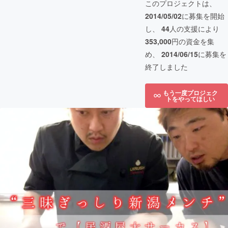
このプロジェクトは、
2014/05/02
に募集を開始
し、
44
人の支援により
353,000
円の資金を集
め、
2014/06/15
に募集を
終了しました
もう一度プロジェク
トをやってほしい