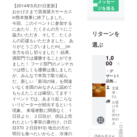
メッセー
【2014年5月21日更新】
ジを送る
おかげさまで居酒屋大サーカス
in熊本無事に終了しました。
今回、このイベントに参加する
にあたり、たくさんの方々にご
リターンを
協力いただき、そして、たくさ
んの応援もいただきました。 あ
選ぶ
りがとうございましたm(__)m
全力を出し切りました！ 結果、
1,0
酒部門では優勝することができ
00
ました！ フード部門のメンチカ
円
ツは惜しくも優勝は逃しました
・デ
が、みんなで本気で取り組ん
ザート1
だ、新しい「新潟の味」を間違
品無料
券 ・三
いなく全国のみなさんに認めて
支援
昧ぎっ
もらえたことは確信してます！
者：
しり新
0人
イベントでは、あまり起こらな
潟メン
お届
いリピーターが続出するという
チ無料
け予
現象。 来場者数に関係なく、1
券
定：
2013
日目より、２日目が、倍以上売
年01
れたという事実の裏付け。(1日
こ
月
の
目370 ２日目910) 地元の方が、
リ
タ
明日も食べたいからと、冷凍の
ー
ン
詳細を見る