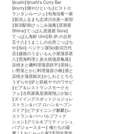
Ijirushi‖Ijirushi's Curry Bar
Ijicurry‖畑やひといち‖ビストロ
ランタンルージュ‖旬海佳肴一家
‖新潟ふるまち志津川水産一家部
‖新潟駅南ひっこみ滋庵‖居酒屋
Shima‖てっぱん居酒屋 Sora‖
てっぱん海鮮 Umi‖和.伊.の台所
五十八‖うまこしの台所ごっぱち
や‖Soi‖ ベジテジ屋Soi新潟万代
店‖越後のうまいもん小屋蒲原甚
八‖荒海料理と炭火焼蒲原亀蔵‖
浜焼きと磯料理蒲原鉄平‖美味し
い野菜とかに料理蒲原小梅‖酒と
浜焼き蒲原銀次‖かしわととろろ
うずらや‖炉と鉄板ヤマのワサビ
‖ビア＆レストランスモークカ
フェ‖古民家風居酒屋翔ぶが如く
‖ダイイングスポットジョジョレ
ストラン＆パブ ロハン＆ヘブン
ズドア‖ビアダイニング麒麟‖レ
ストラン＆バーパルプフィク
ション‖グリル＆ブリティッシュ
パブジョースター‖ 俺たちの薩
摩！‖ おじゃった家‖手羽先屋半