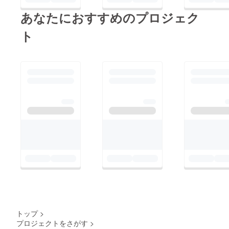
るように、今しっかり
あなたにおすすめのプロジェク
と創っていきます！
ト
新潟維心会 会長 一
家グループ代表 品田
裕志
トップ
>
プロジェクトをさがす
>