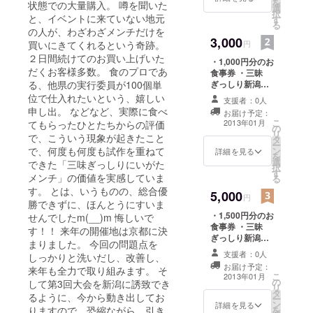
を
状態での大量購入。 噂を聞いた
選
択
と、イベントに来ていない地元
す
る
の人が、わざわざメンチだけを
3,000
買いにきてくれるという奇跡。
円
２日間続けてのお買い上げいた
・1,000円分のお
だくお客様多数。 食のプロであ
食事券 ・三昧
る、他県の実行委員が100個単
ぎっしり新潟メ
ンチ無料券 （遠
位で仕入れたいという、嬉しい
支援者：0人
方の方でお食事
申し出。 などなど、実際に食べ
お届け予定：
券などご利用頂
こ
2013年01月
てもらったひとたちからの評価
の
けない方には、
リ
で、こういう現象が起きたこと
タ
上記2点の代替と
ー
で、何度も何度も試作を重ねて
ン
して三昧ぎっし
詳細を見る
を
選
りメンチカツ5個
できた「三味ぎっしりにいがた
択
す
を冷凍便で送ら
メンチ」の価値を実感していま
る
せていただきま
す。 とは、いうものの、総合優
5,000
す） ・お礼の
円
勝できずに、ほんとうにすいま
メッセージカー
・1,500円分のお
せんでしたm(__)m 悔しいで
ド
食事券 ・三昧
す！！ 来年の開催地は京都に決
ぎっしり新潟メ
まりました。 今回の問題点を
ンチ無料券 （遠
支援者：0人
しっかりと洗いだし、改善し、
方の方でお食事
お届け予定：
来年も全力で取り組みます。 そ
券などご利用頂
こ
2013年01月
の
けない方には、
して第3回大会を新潟に誘致でき
リ
タ
上記2点の代替と
るように、今から動き出してお
ー
ン
して三昧ぎっし
詳細を見る
りますので、恐縮ながら、引き
を