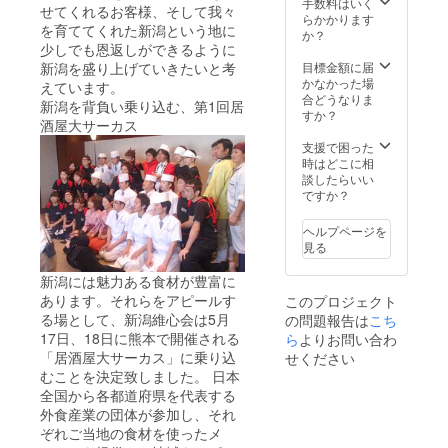
手数料はいく
せてくれるお客様、そして我々
らかかります
を育ててくれた新潟という地に
か？
少しでも恩返しができるように
目標金額に届
新潟を盛り上げていきたいと考
かなかった場
えています。
合どうなりま
新潟を背負い乗り込む、第1回居
すか？
酒屋大サーカス
支援で困った
時はどこに相
談したらいい
ですか？
ヘルプページを
見る
新潟には魅力ある食材が豊富に
あります。それらをアピールす
このプロジェクト
る場として、新潟維心会は5月
の問題報告は
こち
17日、18日に熊本で開催される
ら
よりお問い合わ
「居酒屋大サーカス」に乗り込
せください
むことを決定致しました。 日本
全国から各都道府県を代表する
外食産業の団体が参加し、それ
ぞれご当地の食材を使ったメ