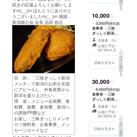
選
りメンチカツ10
択
続きの応援よろしくお願いしま
す
個を冷凍便で送
る
すm(__)m ほんとうにありがと
らせていただき
10,000
うございましたm(__)m 感謝。
ます） ・お礼の
円
メッセージカー
新潟維心会 会長 品田 裕志
・3,000円分のお
ド
食事券 ・三昧
ぎっしり新潟メ
ンチ無料券 （遠
支援者：0人
方の方でお食事
お届け予定：
券などご利用頂
こ
2013年01月
の
けない方には、
リ
タ
上記2点の代替と
ー
ン
して三昧ぎっし
詳細を見る
を
選
りメンチカツ15
択
す
個を冷凍便で送
る
らせていただき
目 的：「三味ぎっしり新潟
30,000
ます） ・お礼の
円
メンチ」で新潟のお肉を全国
メッセージカー
にアピールし、外食産業から
・9,000円分のお
ド
食事券 ・三昧
新潟を盛り上げたい。
ぎっしり新潟メ
用 途：メニュー企画費、食
ンチ無料券 （遠
材費、旅費、参加費、新潟へ
支援者：0人
方の方でお食事
お届け予定：
の誘致PR費など
券などご利用頂
こ
2013年01月
お返し：三昧ぎっしりメンチ
の
けない方には、
リ
タ
上記2点の代替と
カツ無料券、お食事券、メッ
ー
ン
して三昧ぎっし
詳細を見る
セージカードなど
を
選
りメンチカツ30
択