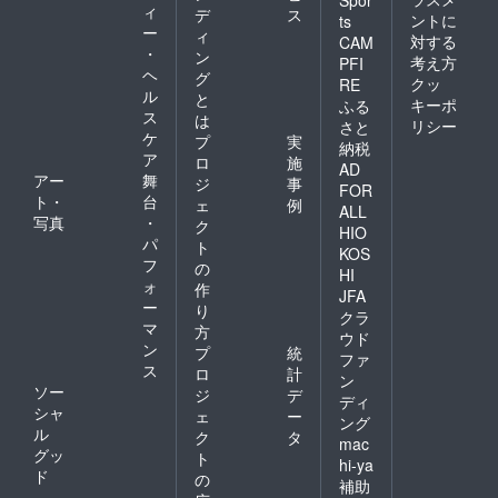
Spor
ィ
デ
ス
ントに
ts
ー
ィ
対する
CAM
・
ン
考え方
PFI
ヘ
グ
クッ
RE
ル
と
キーポ
ふる
ス
は
リシー
さと
ケ
プ
実
納税
ア
ロ
施
AD
アー
舞
ジ
事
FOR
ト・
台
ェ
例
ALL
写真
・
ク
HIO
パ
ト
KOS
フ
の
HI
ォ
作
JFA
ー
り
クラ
マ
方
ウド
ン
プ
統
ファ
ス
ロ
計
ン
ソー
ジ
デ
ディ
シャ
ェ
ー
ング
ル
ク
タ
mac
グッ
ト
hi-ya
ド
の
補助