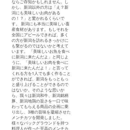
ならご存知かもしれません。し
かし、新潟以外の方は「え？新
潟にも美味しいお肉がある
の！？」と驚かれるくらいで
す。 新潟にも本当に美味しい畜
産食材があります。もしそれを
全国にアピールできれば、多く
の方が新潟を訪れるきっかけに
も繋がるのではないかと考えて
います。 「美味しいお魚を食べ
に新潟に来たんだよ」と同じよ
うに、「美味しいお肉を食べに
新潟に来たんだよ！」と言って
くれる方を1人でも多く作ること
ができれば、新潟をもっともっ
と盛り上げることができるので
はないか。そのような思いか
ら、我々は新潟和牛、新潟銘柄
豚、新潟地鶏の旨さを一口で味
わってもらえる商品の企画に乗
り出し、3種の旨味を凝縮させた
メンチカツを開発しました。
様々なバックグラウンドを持つ
料理人が作った至高のメンチカ