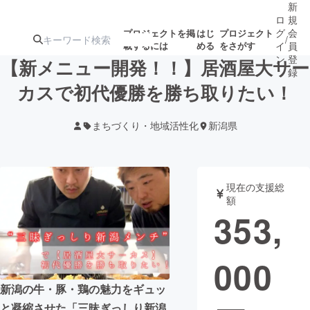
新
ロ
規
グ
会
プロジェクトを掲
はじ
プロジェクト
/
載するには
める
をさがす
イ
員
ン
登
【新メニュー開発！！】居酒屋大サー
録
カスで初代優勝を勝ち取りたい！
人気のプロ
注目のリ
注目の新着プロ
募集終了が近いプ
もうすぐ公開
まちづくり・地域活性化
新潟県
ジェクト
ターン
ジェクト
ロジェクト
されます
アート・写真
音楽
現在の支援総
額
353,
テクノロジー・ガジェット
ゲーム・サ
000
映像・映画
書籍・雑誌
新潟の牛・豚・鶏の魅力をギュッ
ビジネス・起業
チャレンジ
と凝縮させた「三昧ぎっしり新潟