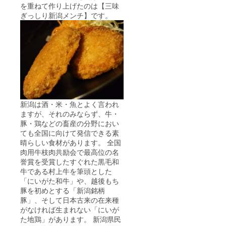
を重ねて作り上げたのは【三味
ぎっしり新潟メンチ】です。
新潟は酒・米・魚とよく言われ
ますが、それのみならず、牛・
豚・鶏などの畜産の分野におい
ても全国に向けて発信できる素
晴らしい食材があります。 全国
肉用牛枝肉共励会で最高位の名
誉賞を受賞したすぐれた黒毛和
牛である村上牛を筆頭とした
「にいがた和牛」や、越後もち
豚を初めとする「新潟銘柄
豚」、そして日本古来の在来種
がなければ生まれない「にいが
た地鶏」があります。 新潟県民