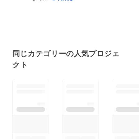
みをテレビで取り上げ
くて、ぼくたちが考え
ていただけます。 お
る、新潟の最大の武器
時間ございましたら、
である「食」を通して
ご覧いただけると嬉し
の活動です。 この活
いです。 BSN 新潟放
動においては、なによ
送 5月14日 6:15〜のN
り、 「利より義」 ぼ
スタ ※本日です！！
同じカテゴリーの人気プロジェ
くが、震災後、店を立
NST 新潟総合テレビ 5
ち上げた時から、ヤイ
クト
月21日 6:15〜の NST
ヤイ言われる度に笑い
スーパーニュース に
返している 「やらな
て、紹介していただけ
い善より、やる偽善」
ます。 よろしくお願
そんな思いで、同業者
い致します。 新潟維
(ライバル)は同行者な
心会 品田
んだと、手を取り合っ
てすすめています。
この「三味ぎっしりに
いがたメンチ」が次の
世代にまで残していけ