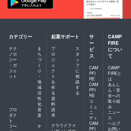
カテゴリー
起案サポート
サ
CAMP
ー
FIRE
テク
ま
プ
ス
ビ
につい
ノロ
ち
ロ
タ
ス
て
ジー
づ
ジ
ッ
・ガ
く
ェ
フ
CAM
CAMP
ジェ
り
ク
に
PFI
FIREと
ット
・
ト
相
RE
は
地
を
談
CAM
あんし
域
作
す
PFI
ん・安
活
る
る
RE
全への
性
資
コ
取り組
化
料
ミュ
み
プロ
音
請
ニ
ニュー
ダク
楽
求
ティ
ス
ト
CAM
ヘルプ
クラウドファ
フー
チ
PFI
お問い
ンディングの