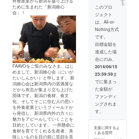
外食産業から新潟を盛り上げる
す
個を冷凍便で送
る
ために生まれた「新潟維心
らせていただき
このプロ
ます）
会」！
ジェクト
は、All-or-
Nothing方式
です。
目標金額を
達成した場
合にのみ、
FAAVOをご覧のみなさま、はじ
2014/06/15
めまして。新潟維心会（にいが
23:59:59
ま
たいしんかい）と申します。 新
でに集まっ
潟維心会は新潟県内の居酒屋な
た金額が
どから有志が集まり立ち上げた
団体です。新潟の食材、食文
ファンディ
化、そしてそこに住む人の思い
ングされま
を外食産業というフィールドか
す。
ら発信し、新潟県内外の方々に
魅力をアピールしていくことを
目的としています。 一所懸命に
支援に関するよ
食材を育ててくれる生産者、美
くある質問
味しいものを目の前に笑顔を見