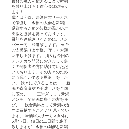
食材の魅力を伝えることで新潟
を盛り上げる！維心会は頑張り
ます！
我々は今回、居酒屋大サーカス
で優勝し、今後の大会を新潟に
誘致するための皆様の温かいご
支援と協賛を募っております。
目的を達成させるために、メン
バー一同、精進致します。 何卒
ご支援賜ります様、宜しくお願
い申し上げます。 我々は今回の
メンチカツ開発におきまして多
くの関係者の方に助けていただ
いております。その方々のため
にも我々ができる恩返しをした
い。 我々にできることは、 ・新
潟の直産食材の美味しさを全国
に広め、 ・「三昧ぎっしり新潟
メンチ」で新潟に多くの方を呼
び、 ・飲食業界として新潟の活
性に貢献すること だと思ってい
ます。 居酒屋大サーカス自体は
5月17日、18日の二日間で終了
致しますが、今後の開催を新潟