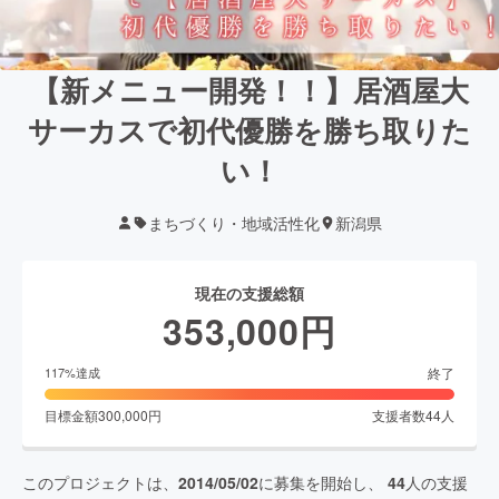
【新メニュー開発！！】居酒屋大
サーカスで初代優勝を勝ち取りた
い！
まちづくり・地域活性化
新潟県
現在の支援総額
353,000
円
終了
117
%達成
目標金額
300,000
円
支援者数
44
人
このプロジェクトは、
2014/05/02
に募集を開始し、
44
人の支援