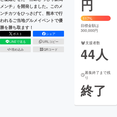
円
メンチ」を開発しました。このメ
まちづくり・地域活性化
ンチカツをひっさげて、熊本で行
117%
われるご当地グルメイベントで優
目標金額は
CAMPFIRE for Social Good
CAMPFIRE Creation
勝を勝ち取ます！
300,000円
CAMPFIREふるさと納税
machi-ya
コミュニティ
ポスト
シェア
LINEで送る
URLコピー
支援者数
44
人
埋め込み
QRコード
募集終了まで残
り
終了