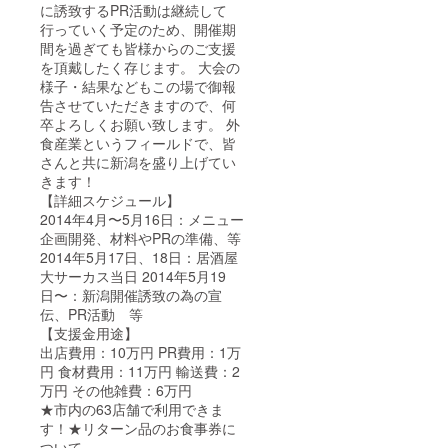
に誘致するPR活動は継続して
行っていく予定のため、開催期
間を過ぎても皆様からのご支援
を頂戴したく存じます。 大会の
様子・結果などもこの場で御報
告させていただきますので、何
卒よろしくお願い致します。 外
食産業というフィールドで、皆
さんと共に新潟を盛り上げてい
きます！
【詳細スケジュール】
2014年4月〜5月16日：メニュー
企画開発、材料やPRの準備、等
2014年5月17日、18日：居酒屋
大サーカス当日 2014年5月19
日〜：新潟開催誘致の為の宣
伝、PR活動 等
【支援金用途】
出店費用：10万円 PR費用：1万
円 食材費用：11万円 輸送費：2
万円 その他雑費：6万円
★市内の63店舗で利用できま
す！★リターン品のお食事券に
ついて