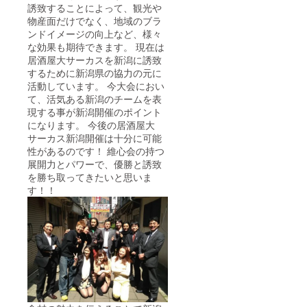
誘致することによって、観光や
物産面だけでなく、地域のブラ
ンドイメージの向上など、様々
な効果も期待できます。 現在は
居酒屋大サーカスを新潟に誘致
するために新潟県の協力の元に
活動しています。 今大会におい
て、活気ある新潟のチームを表
現する事が新潟開催のポイント
になります。 今後の居酒屋大
サーカス新潟開催は十分に可能
性があるのです！ 維心会の持つ
展開力とパワーで、優勝と誘致
を勝ち取ってきたいと思いま
す！！