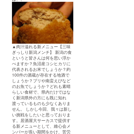
▲肉汁溢れる新メニュー【三味
ぎっしり新潟メンチ】 新潟の食
というと皆さんは何を思い浮か
べますか？魚沼産コシヒカリに
代表されるお米でしょうか？約
100件の酒蔵が存在する地酒で
しょうか？ブリや南蛮えびなど
のお魚でしょうか？どれも素晴
らしい食材で、県内だけではな
く新潟県外の方にも既に知れ
渡っているものも少なくありま
せん。 しかし今回、我々は新し
い挑戦をしたいと思っておりま
す。居酒屋大サーカスで提供す
る新メニューとして、維心会メ
ンバーが長い期間をかけ、苦労