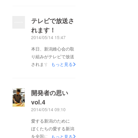
ございます。 いよい
よ明日本番に向け、
テレビで放送さ
チーム新潟一丸となっ
れます！
て熊本入りしておりま
2014/05/14 15:47
す。 グランプリを獲
れるように、もてる力
本日、新潟維心会の取
をすべて出し切るべ
り組みがテレビで放送
く、ご協賛いただいた
されます！！ ここま
もっと見る
みなさまのお気持ちに
でご支援いただいてお
精一杯お応えできるよ
ります皆様、ほんとう
う、全力で頑張りま
にありがとうございま
開発者の思い
す。 引き続きの応
す。 皆様の期待を裏
援、どうぞよろしくお
vol.4
切らない成果を出せる
願いしますm(__)m 取
2014/05/14 09:10
ように、最後の追い込
り急ぎお礼まで。 新
みをしております。
愛する新潟のために
潟維心会 会長 品田 裕
本日、私共の本番前
ぼくたちの愛する新潟
志
の、これまでの取り組
を全国にアピールした
もっと見る