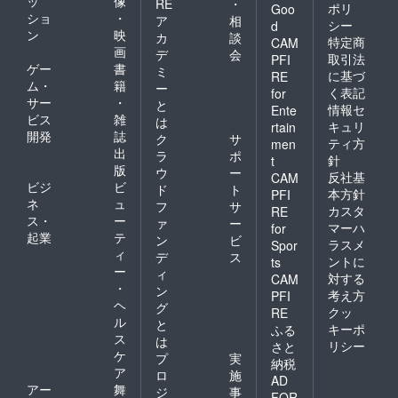
ッ
像
RE
・
ポリ
Goo
ショ
・
ア
相
シー
d
ン
映
カ
談
特定商
CAM
画
デ
会
取引法
PFI
ゲー
書
ミ
に基づ
RE
ム・
籍
ー
く表記
for
サー
・
と
情報セ
Ente
ビス
雑
は
キュリ
rtain
開発
誌
ク
サ
ティ方
men
出
ラ
ポ
針
t
版
ウ
ー
反社基
CAM
ビジ
ビ
ド
ト
本方針
PFI
ネ
ュ
フ
サ
カスタ
RE
ス・
ー
ァ
ー
マーハ
for
起業
テ
ン
ビ
ラスメ
Spor
ィ
デ
ス
ントに
ts
ー
ィ
対する
CAM
・
ン
考え方
PFI
ヘ
グ
クッ
RE
ル
と
キーポ
ふる
ス
は
リシー
さと
ケ
プ
実
納税
ア
ロ
施
AD
アー
舞
ジ
事
FOR