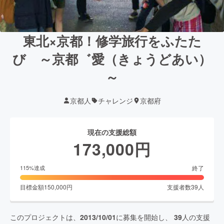
東北×京都！修学旅行をふたた
び ～京都゛愛（きょうどあい）
～
京都人
チャレンジ
京都府
現在の支援総額
173,000
円
終了
115
%達成
目標金額
150,000
円
支援者数
39
人
このプロジェクトは、
2013/10/01
に募集を開始し、
39
人の支援