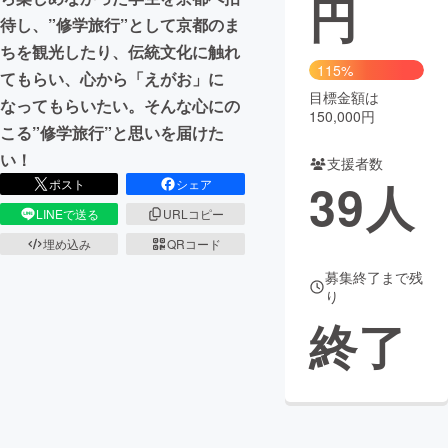
円
待し、”修学旅行”として京都のま
まちづくり・地域活性化
ちを観光したり、伝統文化に触れ
115%
てもらい、心から「えがお」に
目標金額は
CAMPFIRE for Social Good
CAMPFIRE Creation
なってもらいたい。そんな心にの
150,000円
CAMPFIREふるさと納税
machi-ya
コミュニティ
こる”修学旅行”と思いを届けた
い！
支援者数
39
人
ポスト
シェア
LINEで送る
URLコピー
埋め込み
QRコード
募集終了まで残
り
終了