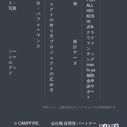
ト・
台
ェ
例
ALL
写真
・
ク
HIO
パ
ト
KOS
フ
の
HI
ォ
作
JFA
ー
り
クラ
マ
方
ウド
ン
プ
統
ファ
ス
ロ
計
ン
ソー
ジ
デ
ディ
シャ
ェ
ー
ング
ル
ク
タ
mac
グッ
ト
hi-ya
ド
の
補助
広
金申
め
請サ
方
ポー
ト
「QRコード」は株式会社デンソーウェーブの登録商標です。
© CAMPFIRE,
会社概
採用情
パートナー