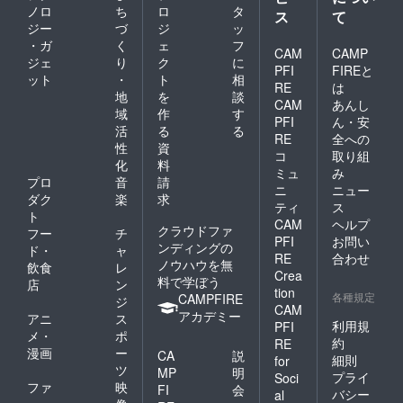
ノロ
ち
ロ
タ
ス
て
ジー
づ
ジ
ッ
・ガ
く
ェ
フ
CAM
CAMP
ジェ
り
ク
に
PFI
FIREと
ット
・
ト
相
RE
は
地
を
談
CAM
あんし
域
作
す
PFI
ん・安
活
る
る
RE
全への
性
資
コ
取り組
化
料
ミュ
み
プロ
音
請
ニ
ニュー
ダク
楽
求
ティ
ス
ト
CAM
ヘルプ
クラウドファ
フー
チ
PFI
お問い
ンディングの
ド・
ャ
RE
合わせ
ノウハウを無
飲食
レ
Crea
料で学ぼう
店
ン
tion
各種規定
CAMPFIRE
ジ
CAM
アカデミー
アニ
ス
利用規
PFI
メ・
ポ
約
RE
漫画
ー
CA
説
細則
for
ツ
MP
明
プライ
Soci
ファ
映
FI
会
バシー
al