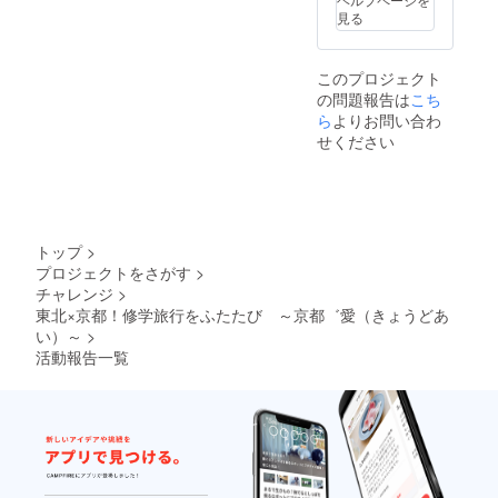
見る
このプロジェクト
の問題報告は
こち
ら
よりお問い合わ
せください
トップ
>
プロジェクトをさがす
>
チャレンジ
>
東北×京都！修学旅行をふたたび ～京都゛愛（きょうどあ
い）～
>
活動報告一覧