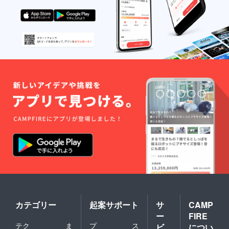
カテゴリー
起案サポート
サ
CAMP
ー
FIRE
テク
ま
プ
ス
ビ
につい