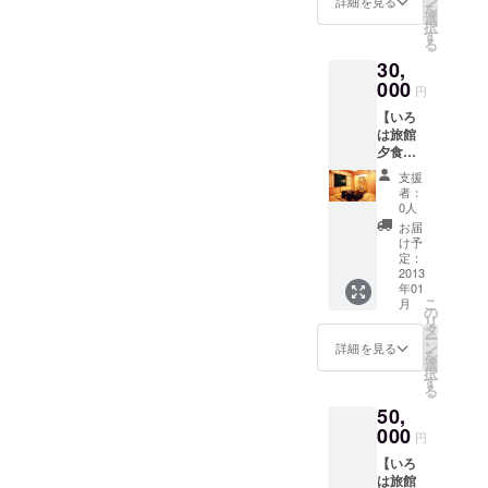
ン
facebookページ
詳細を見る
を
選
にて、スペシャ
択
す
ルサンクスとし
る
て、お名前（も
30,
しくはニック
000
ネーム）をご紹
円
介
【いろ
は旅館
夕食
券】
支援
20,000
者：
円のお
0人
返し品
お届
＋創業
け予
102年を
定：
迎える
2013
年01
京都の
こ
月
老舗旅
の
リ
館、い
タ
ー
ろは旅
ン
詳細を見る
を
館のご
選
択
夕食券
す
る
（いろ
50,
は旅館
空室時
000
円
に限り
【いろ
ます）
は旅館