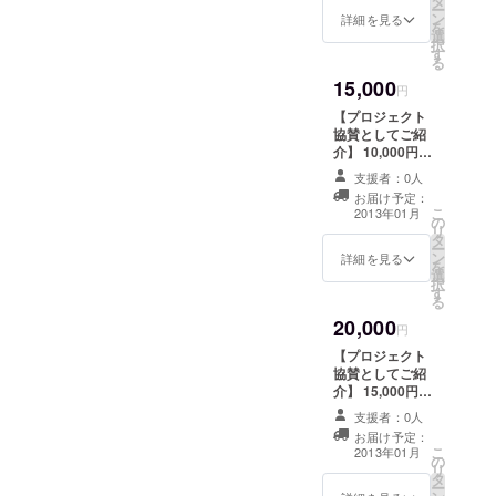
タ
て京都に招待したい！ その
ー
がまぐ
ン
詳細を見る
を
取組も、京都へお越し頂く
ち小銭
選
択
入れ
す
る
まで あと2か月となりまし
15,000
円
た。 12月13日の夜に仙台を
【プロジェクト
ご出発頂き、 12月14日に京
協賛としてご紹
介】 10,000円の
都へお越し頂きます。 より
お返し品＋参加
支援者：0人
多くの被災学生に、 "修学旅
者に配布する冊
お届け予定：
子にスペシャル
こ
2013年01月
行"を楽しんで頂きたい。 そ
の
サンクスとし
リ
タ
て、お名前（も
ー
して、3.11、日本で何が起
ン
しくはニック
詳細を見る
を
選
ネーム）をご掲
こったのか、 その事実を忘
択
す
載してご紹介
る
れないようにしたい。 強く
20,000
円
そう思っています。 みなさ
【プロジェクト
んのご支援をよろしくお願
協賛としてご紹
介】 15,000円の
いします。
お返し品＋ペー
支援者：0人
ジいいね！1,100
お届け予定：
件を超える京都
こ
2013年01月
の
すまいるプロ
リ
タ
ジェクト
ー