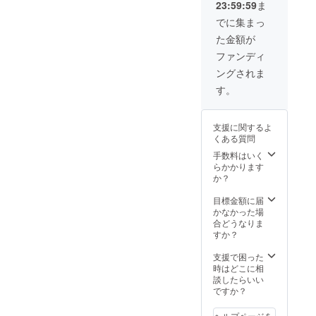
23:59:59
ま
でに集まっ
た金額が
ファンディ
ングされま
す。
支援に関するよ
くある質問
手数料はいく
らかかります
か？
目標金額に届
かなかった場
合どうなりま
すか？
支援で困った
時はどこに相
談したらいい
ですか？
ヘルプページを