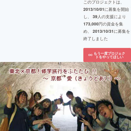
このプロジェクトは、
2013/10/01
に募集を開始
し、
39
人の支援により
173,000
円の資金を集
め、
2013/10/31
に募集を
終了しました
もう一度プロジェク
トをやってほしい