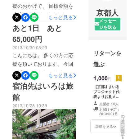
援のおかげで、 目標金額を
京都人
達成する事ができました。
もっと見る
メッセー
本当にありがとうございま
あと1日 あと
ジを送る
す。 みなさんのお気持ちを
65,000円
無駄にすることなく、 最高
2013/10/30 08:23
の取組にします！ 引き続
リターンを
こんにちは。 多くの方に応
き、応援をよろしくお願い
援を頂いております、 今回
選ぶ
します。 ひとも、まちも、
のプロジェクトですが、 残
もっと見る
えがお。 京都すまいるプロ
1,000
円
すところ、今日と明日にな
宿泊先はいろは旅
ジェクト
【京都すまいる
りました。 残り65,000円。
プロジェクト代
館
表よりお礼メー
なんとしても達成したいで
ル】 京都すまい
支援者：0人
2013/10/28 10:39
す。 なんとしてもこのプロ
るプロジェクト
お届け予定：
代表より、感謝
こ
2013年01月
ジェクトを成功させたいで
の
の気持ちを込め
リ
タ
たお礼メールを
ー
す。 拡散、呼掛け、 よろし
ン
お送ります。
詳細を見る
を
選
くお願いします。 ひとも、
択
す
る