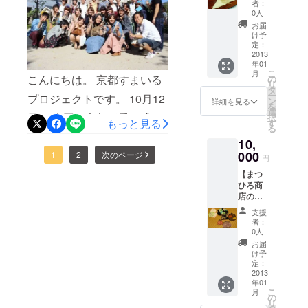
者：
待ちしております。 そし
橋】
0人
半にも 修学旅行で宿泊され
5,000円
お届
て、 このイベントの成功の
のお返
ます。 そんなお宿だからこ
け予
し品＋
定：
為には FAAVOご覧のみなさ
そ、 今回も利用させて頂き
京都名
2013
年01
物つぶ
んの支援が必要です。 被災
こ
ます。 実際に修学旅行にも
月
あん入
こんにちは。 京都すまいる
の
リ
地の学生に笑顔になっても
り生
タ
利用される老舗の宿で、 修
ー
プロジェクトです。 10月12
八ッ橋
ン
詳細を見る
らいたい！ 京都のまちを
を
選
学旅行気分もさらに増しま
日、 今回の京都゛愛を成功
択
もっと見る
す
もっと多くのひとに知って
る
すね。 ひとも、まちも、え
させるべく、 京都すまいる
10,
欲しい！ そんな取り組みで
がお。 京都すまいるプロ
000
プロジェクトの ミーティン
1
2
次のページ
円
す。 被災地支援に、京都の
ジェクト
グを開催致しました。 京都
【まつ
まちの貢献に、 ご支援をよ
ひろ商
すまいるプロジェクトの 取
店の丸
ろしくお願いします。 ひと
型がま
組のひとつではあります
支援
ぐち小
も、まちも、えがお。 京都
者：
銭入
が、 みんな真剣に意見をし
0人
れ】
すまいるプロジェクト
お届
あい、 よりよい取組となる
7,000円
け予
のお返
定：
よう話し合いました。 東北
し品＋
2013
年01
まつひ
の被災学生を修学旅行とし
こ
月
ろ商店
の
リ
の丸型