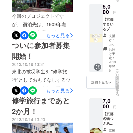
まちも、えがお。 京都すま
5,0
いるプロジェクト
00
円
今回のプロジェクトです
【京都
が、 宿泊先は、1909年創
すまい
るプロ
業、 今年で創業104年を迎
ジェク
もっと見る
支援
トオリ
えるいろは旅館。 京都すま
者：
ついに参加者募集
ジナル
0人
缶バッ
いるプロジェクトの 本拠地
お届
チ】
開始！
け予
と申し上げても過言ではな
1000円
定：
のお返
2013
2013/10/19 13:31
いぐらい、 mtgやイベント
年01
し品＋
こ
月
東北の被災学生を "修学旅
京都す
の
で利用させて頂いておりま
リ
まいる
タ
行"としておもてなしするツ
ー
プロ
す。 東海道の始終点でもあ
ン
詳細を見る
を
ジェク
選
アーイベント 京都゛愛
択
もっと見る
る三条大橋の東にある宿
トオリ
す
る
ジナル
（きょうどあい） ついに参
修学旅行まであと
で、 宮城県や、岩手県の高
7,0
缶バッ
加者の募集を開始しまし
チ
00
校の修学旅行でも 実際に利
円
2か月！
た！ 関西の学生のみなさ
【京都
用されているんです。 プロ
名物つ
2013/10/14 13:20
ん！ 東北の学生のみなさ
ジェクトでの宿泊は12月14
ぶあん
入り生
ん！ みなさんのご参加をお
支援
日。 これよりも前の12月前
八ッ