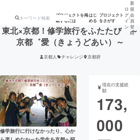
新
ロ
規
グ
会
プロジェクトを掲
はじ
プロジェクト
/
載するには
める
をさがす
イ
員
ン
登
東北×京都！修学旅行をふたたび ～
録
京都゛愛（きょうどあい）～
人気のプロ
注目のリ
注目の新着プロ
募集終了が近いプ
もうすぐ公開
京都人
チャレンジ
京都府
ジェクト
ターン
ジェクト
ロジェクト
されます
アート・写真
音楽
現在の支援総
額
173,
テクノロジー・ガジェット
ゲーム・サ
000
映像・映画
書籍・雑誌
修学旅行に行けなかったり、心か
ビジネス・起業
チャレンジ
ら楽しめなかった学生を京都へ招