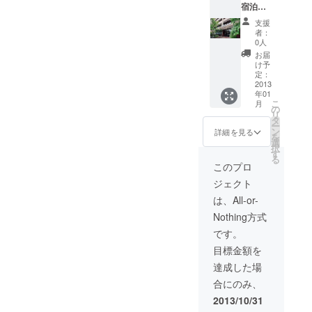
宿泊
券】
支援
30,000
者：
円のお
0人
返し品
お届
＋創業
け予
102年を
定：
迎える
2013
年01
京都の
こ
月
老舗旅
の
リ
館、い
タ
ー
ろは旅
ン
詳細を見る
を
館のご
選
択
宿泊券
す
る
（いろ
このプロ
は旅館
ジェクト
空室時
に限り
は、All-or-
ます）
Nothing方式
です。
目標金額を
達成した場
合にのみ、
2013/10/31