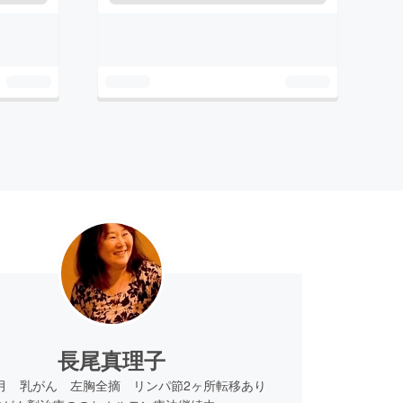
長尾真理子
11月 乳がん 左胸全摘 リンパ節2ヶ所転移あり