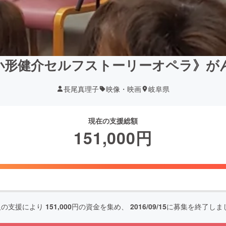
&小形健介セルフストーリーオペラ》
長尾真理子
映像・映画
岐阜県
現在の支援総額
151,000
円
人の支援により
151,000
円の資金を集め、
2016/09/15
に募集を終了しま