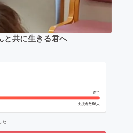
がんと共に生きる君へ
終了
支援者数
58
人
した