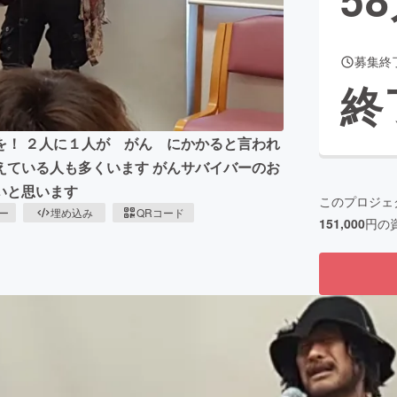
募集終
CAMPFIRE for Social Good
CAMPFIRE Creation
終
CAMPFIREふるさと納税
machi-ya
コミュニティ
を！ ２人に１人が がん にかかると言われ
えている人も多くいます がんサバイバーのお
いと思います
このプロジェ
ピー
埋め込み
QRコード
151,000
円の