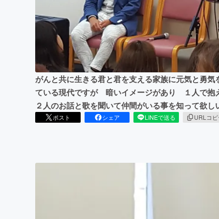
まちづくり・地域活性化
がんと共に生きる君と君を支える家族に元気と勇気
ている現代ですが 暗いイメージがあり １人で抱
２人のお話と歌を聞いて仲間がいる事を知って欲し
ポスト
シェア
LINEで送る
URLコ