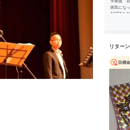
手術後 
病気にな
AKIRAを
2015年
中
リターン
目標