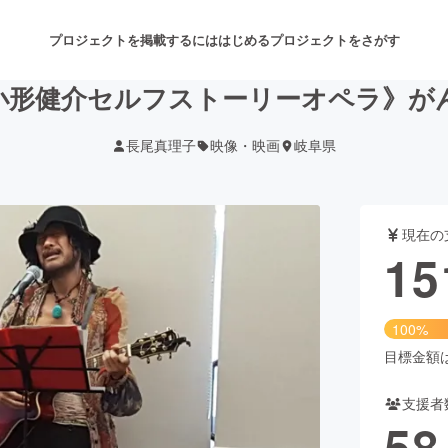
プロジェクトを掲載するには
はじめる
プロジェクトをさがす
&小形健介セルフストーリーオペラ》
長尾真理子
映像・映画
岐阜県
注目のリターン
注目の新着プロジェクト
募集終了が近いプロジェクト
も
現在の
音楽
舞台・パフォーマンス
15
ゲーム・サービス開発
フード・飲食店
100%
書籍・雑誌出版
アニメ・漫画
目標金額は1
支援者
チャレンジ
ビューティー・ヘルスケ
58