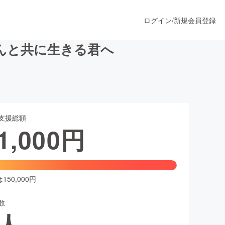
ログイン
/
新規会員登録
がんと共に生きる君へ
うすぐ公開されます
支援総額
プロダクト
1,000
円
ファッション
スポーツ
50,000円
数
ア
ソーシャルグッド
人