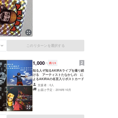
このリターンを選択する
る
1,000
円
残り
5
知る人ぞ知るAKIRAライブを撮り続
ける アーティストたなかしの に
よるAKIRAの名言入りポストカード
支援者：0人
お届け予定：2016年10月