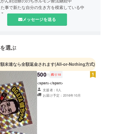
抗がん剤治療ののちホルモン療法継続中
った事で新たな自分の生き方を模索している中
知る
メッセージを送る
がんのピアサポーターの講習を受け 各地病院で活動
を選ぶ
金額未達なら全額返金されます
(All-or-Nothing方式)
500
円
残り
10
<span></span>
支援者：0人
お届け予定：2016年10月