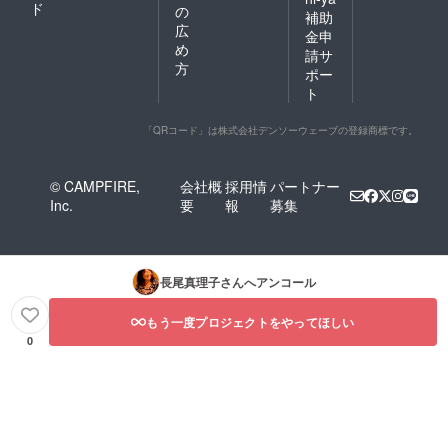
ド
の
補助
広
金申
め
請サ
方
ポー
ト
「QRコード」は株式会社デンソーウェーブの登録商標です。
© CAMPFIRE,
会社概
採用情
パートナー
Inc.
要
報
募集
長尾真理子
さんへアンコール
もう一度プロジェクトをやってほしい
0