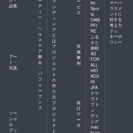
ス・
ー
ァ
ー
マーハ
for
起業
テ
ン
ビ
ラスメ
Spor
ィ
デ
ス
ントに
ts
ー
ィ
対する
CAM
・
ン
考え方
PFI
ヘ
グ
クッ
RE
ル
と
キーポ
ふる
ス
は
リシー
さと
ケ
プ
実
納税
ア
ロ
施
AD
アー
舞
ジ
事
FOR
ト・
台
ェ
例
ALL
写真
・
ク
HIO
パ
ト
KOS
フ
の
HI
ォ
作
JFA
ー
り
クラ
マ
方
ウド
ン
プ
統
ファ
ス
ロ
計
ン
ソー
ジ
デ
ディ
シャ
ェ
ー
ング
ル
ク
タ
mac
グッ
ト
hi-ya