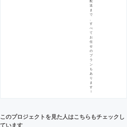
配
送
ま
で
、
す
べ
て
お
任
せ
の
プ
ラ
ン
も
あ
り
ま
す
！
このプロジェクトを見た人はこちらもチェックし
ています