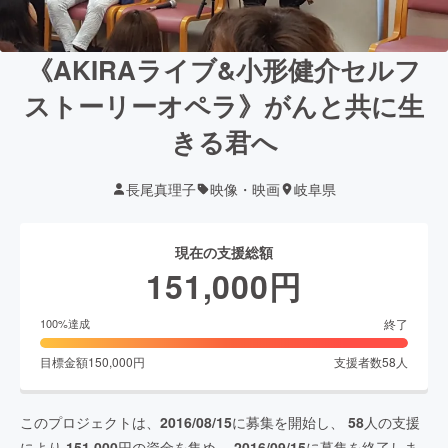
《AKIRAライブ&小形健介セルフ
ストーリーオペラ》がんと共に生
きる君へ
長尾真理子
映像・映画
岐阜県
現在の支援総額
151,000
円
終了
100
%達成
目標金額
150,000
円
支援者数
58
人
このプロジェクトは、
2016/08/15
に募集を開始し、
58
人の支援
により
151,000
円の資金を集め、
2016/09/15
に募集を終了しま