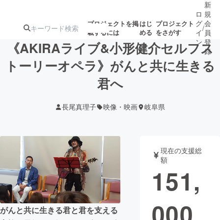
新
ロ
規
グ
会
プロジェクトを掲
はじ
プロジェクト
/
載するには
める
をさがす
イ
員
ン
登
《AKIRAライブ&小形健介セルフス
録
トーリーオペラ》がんと共に生きる
君へ
人気のプロ
注目のリ
注目の新着プロ
募集終了が近いプ
もうすぐ公開
ジェクト
ターン
ジェクト
ロジェクト
されます
長尾真理子
映像・映画
岐阜県
アート・写真
音楽
現在の支援総
テクノロジー・ガジェット
ゲーム・サ
額
151,
映像・映画
書籍・雑誌
000
がんと共に生きる君と君を支える
ビジネス・起業
チャレンジ