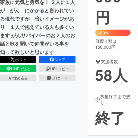
家族に元気と勇気を！ ２人に１人
円
が がん にかかると言われてい
まちづくり・地域活性化
る現代ですが 暗いイメージがあ
り １人で抱えている人も多くい
CAMPFIRE for Social Good
CAMPFIRE Creation
100%
ます がんサバイバーのお２人のお
CAMPFIREふるさと納税
machi-ya
コミュニティ
目標金額は
話と歌を聞いて仲間がいる事を
150,000円
知って欲しいと思います
ポスト
シェア
支援者数
58
人
LINEで送る
URLコピー
埋め込み
QRコード
募集終了まで残
り
終了