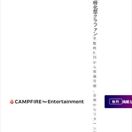
特
化
型
ク
ラ
フ
ァ
ン
手
数
料
0
円
か
ら
実
施
可
能
。
企
画
掲載
無料
か
ら
リ
タ
ー
ン