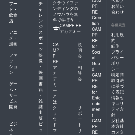
CAM
ヘルプ
クラウドファ
フー
チ
PFI
お問い
ンディングの
ド・
ャ
RE
合わせ
ノウハウを無
飲食
レ
Crea
料で学ぼう
店
ン
tion
各種規定
CAMPFIRE
ジ
CAM
アカデミー
アニ
ス
利用規
PFI
メ・
ポ
約
RE
漫画
ー
CA
説
細則
for
ツ
MP
明
プライ
Soci
ファ
映
FI
会
バシー
al
ッ
像
RE
・
ポリ
Goo
ショ
・
ア
相
シー
d
ン
映
カ
談
特定商
CAM
画
デ
会
取引法
PFI
ゲー
書
ミ
に基づ
RE
ム・
籍
ー
く表記
for
サー
・
と
情報セ
Ente
ビス
雑
は
キュリ
rtain
開発
誌
ク
サ
ティ方
men
出
ラ
ポ
針
t
版
ウ
ー
反社基
CAM
ビジ
ビ
ド
ト
本方針
PFI
ネ
ュ
フ
サ
カスタ
RE