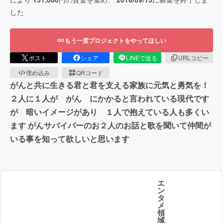
した
もう一度プロジェクトをやってほしい
ポスト
シェア
LINEで送る
URLコピー
埋め込み
QRコード
がんと共に生きる君と君を支える家族に元気と勇気を！
２人に１人が がん にかかると言われている現代です
が 暗いイメージがあり １人で抱えている人も多くい
ます がんサバイバーのお２人のお話と歌を聞いて仲間が
いる事を知って欲しいと思います
エ
ン
タ
メ
領
域