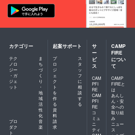
カテゴリー
起案サポート
サ
CAMP
ー
FIRE
テク
ま
プ
ス
ビ
につい
ノロ
ち
ロ
タ
ス
て
ジー
づ
ジ
ッ
・ガ
く
ェ
フ
CAM
CAMP
ジェ
り
ク
に
PFI
FIREと
ット
・
ト
相
RE
は
地
を
談
CAM
あんし
域
作
す
PFI
ん・安
活
る
る
RE
全への
性
資
コ
取り組
化
料
ミュ
み
プロ
音
請
ニ
ニュー
ダク
楽
求
ティ
ス
ト