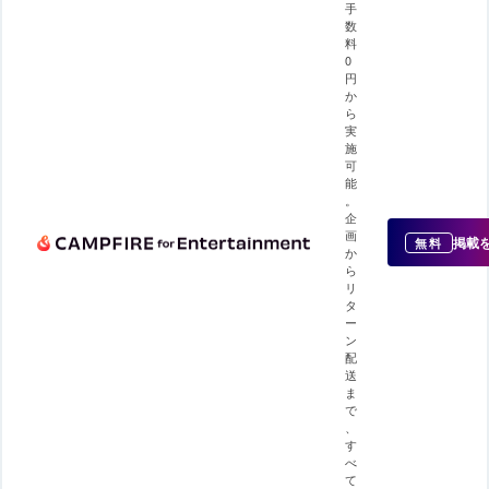
手
数
料
0
円
か
ら
実
施
可
能
。
企
画
掲載
無料
か
ら
リ
タ
ー
ン
配
送
ま
で
、
す
べ
て