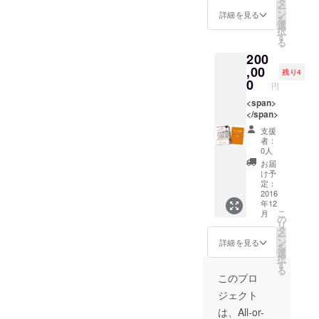
タ
ー
ン
詳細を見る
を
選
択
す
る
200
,00
残り4
0
円
<span>
</span>
支援
者：
0人
お届
け予
定：
2016
年12
こ
月
の
リ
タ
ー
ン
詳細を見る
を
選
択
す
る
このプロ
ジェクト
は、All-or-