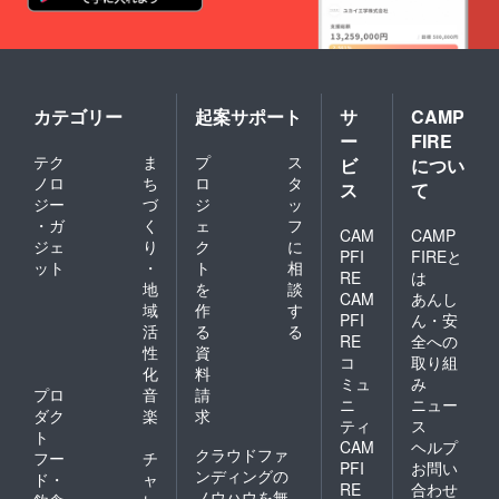
カテゴリー
起案サポート
サ
CAMP
ー
FIRE
テク
ま
プ
ス
ビ
につい
ノロ
ち
ロ
タ
ス
て
ジー
づ
ジ
ッ
・ガ
く
ェ
フ
CAM
CAMP
ジェ
り
ク
に
PFI
FIREと
ット
・
ト
相
RE
は
地
を
談
CAM
あんし
域
作
す
PFI
ん・安
活
る
る
RE
全への
性
資
コ
取り組
化
料
ミュ
み
プロ
音
請
ニ
ニュー
ダク
楽
求
ティ
ス
ト
CAM
ヘルプ
クラウドファ
フー
チ
PFI
お問い
ンディングの
ド・
ャ
RE
合わせ
ノウハウを無