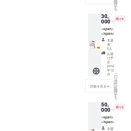
選
択
す
る
30,
残り8
000
円
<span>
</span>
支援
者：
0人
お届
け予
定：
2016
年12
こ
月
の
リ
タ
ー
ン
詳細を見る
を
選
択
す
る
50,
残り8
000
円
<span>
</span>
支援