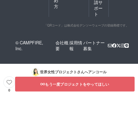
め
請サ
方
ポー
ト
「QRコード」は株式会社デンソーウェーブの登録商標です。
© CAMPFIRE,
会社概
採用情
パートナー
Inc.
要
報
募集
世界女性プロジェクト
さんへアンコール
もう一度プロジェクトをやってほしい
0