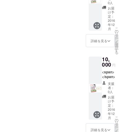
0人
と考えております。 女性
お届
け予
が起業で輝くきっかけを作
定：
2016
るために 一緒にこのプロ
年12
こ
月
ジェクトから新しい流れを
の
リ
タ
作っていただけると幸いで
ー
ン
詳細を見る
を
選
す。 引き続き、ご支援をよ
択
す
る
ろしくお願いいたします！
10,
000
円
<span>
</span>
支援
者：
0人
お届
け予
定：
2016
年12
こ
月
の
リ
タ
ー
ン
詳細を見る
を