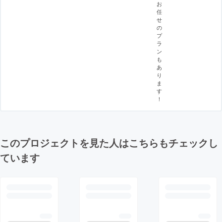
お
任
せ
の
プ
ラ
ン
も
あ
り
ま
す
！
このプロジェクトを見た人はこちらもチェックし
ています