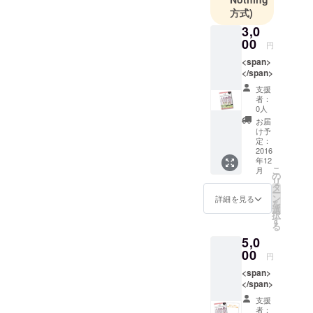
していま
も、 さらに中部地方、特に
方式)
す。
3,0
東海地方においては、かな
00
円
り低い数字が目立つことが
<span>
お分かりかと思います。
</span>
支援
＞＞資料ソース：帝国デー
者：
0人
タバンクより これからの
お届
日本社会において、 女性の
け予
定：
活躍なしでは世の中全体が
2016
年12
衰退していく傾向にあるこ
こ
月
の
リ
タ
とは受け止めなければなら
ー
ン
詳細を見る
を
ない事実。 女性の社長比
選
択
す
る
率が低い中部地方における
5,0
中心的役割を果たしている
00
円
名古屋市から、 女性起業家
<span>
</span>
をより多く輩出する流れを
支援
少しでも作ることが重要だ
者：