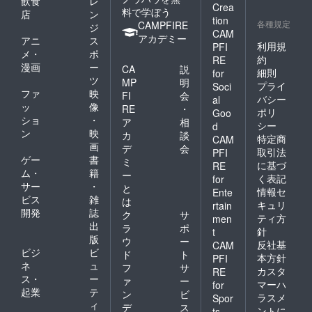
飲食
レ
Crea
料で学ぼう
店
ン
tion
各種規定
CAMPFIRE
ジ
CAM
アカデミー
アニ
ス
利用規
PFI
メ・
ポ
約
RE
漫画
ー
CA
説
細則
for
ツ
MP
明
プライ
Soci
ファ
映
FI
会
バシー
al
ッ
像
RE
・
ポリ
Goo
ショ
・
ア
相
シー
d
ン
映
カ
談
特定商
CAM
画
デ
会
取引法
PFI
ゲー
書
ミ
に基づ
RE
ム・
籍
ー
く表記
for
サー
・
と
情報セ
Ente
ビス
雑
は
キュリ
rtain
開発
誌
ク
サ
ティ方
men
出
ラ
ポ
針
t
版
ウ
ー
反社基
CAM
ビジ
ビ
ド
ト
本方針
PFI
ネ
ュ
フ
サ
カスタ
RE
ス・
ー
ァ
ー
マーハ
for
起業
テ
ン
ビ
ラスメ
Spor
ィ
デ
ス
ントに
ts