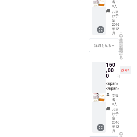
者：
0人
お届
け予
定：
2016
年12
こ
月
の
リ
タ
ー
ン
詳細を見る
を
選
択
す
る
150
,00
残り3
0
円
<span>
</span>
支援
者：
0人
お届
け予
定：
2016
年12
こ
月
の
リ