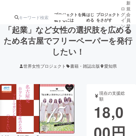
新
ロ
規
グ
会
プロジェクトを掲
はじ
プロジェクト
/
載するには
める
をさがす
イ
員
ン
登
「起業」など女性の選択肢を広める
録
ため名古屋でフリーペーパーを発行
したい！
人気のプロ
注目のリ
注目の新着プロ
募集終了が近いプ
もうすぐ公開
ジェクト
ターン
ジェクト
ロジェクト
されます
世界女性プロジェクト
書籍・雑誌出版
愛知県
アート・写真
音楽
現在の支援総
テクノロジー・ガジェット
ゲーム・サ
額
18,0
映像・映画
書籍・雑誌
00
円
ビジネス・起業
チャレンジ