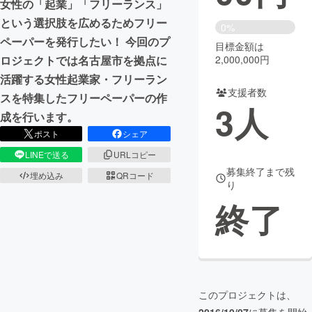
女性の「起業」「フリーランス」
という選択肢を広めるためフリー
まちづくり・地域活性化
0%
ペーパーを発行したい！ 今回のプ
目標金額は
ロジェクトでは名古屋市を拠点に
2,000,000円
CAMPFIRE for Social Good
CAMPFIRE Creation
活躍する女性起業家・フリーラン
CAMPFIREふるさと納税
machi-ya
コミュニティ
支援者数
スを特集したフリーペーパーの作
3
人
成を行います。
ポスト
シェア
LINEで送る
URLコピー
募集終了まで残
埋め込み
QRコード
り
終了
このプロジェクトは、