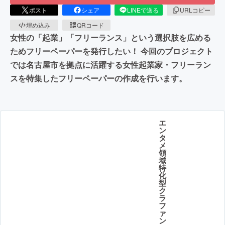
ポスト
シェア
LINEで送る
URLコピー
埋め込み
QRコード
女性の「起業」「フリーランス」という選択肢を広める
ためフリーペーパーを発行したい！ 今回のプロジェクト
では名古屋市を拠点に活躍する女性起業家・フリーラン
スを特集したフリーペーパーの作成を行います。
エ
ン
タ
メ
領
域
特
化
型
ク
ラ
フ
ァ
ン