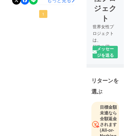
もっと見る
進するきっかけになった、
ジェク
一つのデータについてお話
1
ト
させていただきたいと思い
世界女性プ
ます。 現在、日本における
ロジェクト
女性管理者の割合は 先進国
は、
行政や団体
におけるランキングでは
メッセー
など、様々
ジを送る
ワースト１位の数字となっ
な組織と連
ています。 さらに！ 愛
携し、女性
起業家の新
知県の女性社長比率は全国
リターンを
時代の活躍
でワースト４位。 大都市で
を世界に発
は圧倒的に低い数字です。
選ぶ
信していく
また、お隣の岐阜県におい
プロジェク
トです！
目標金額
てはワースト１位。 以下の
未達なら
女性の新時
データを参照していただく
全額返金
代の生き方
されます
とわかりますように、 世界
や働き方に
(All-or-
ワースト１位の日本の中で
ついて発信
Nothing