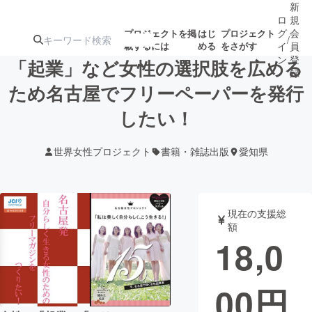
新
ロ
規
グ
会
プロジェクトを掲
はじ
プロジェクト
/
載するには
める
をさがす
イ
員
ン
登
「起業」など女性の選択肢を広める
録
ため名古屋でフリーペーパーを発行
したい！
人気のプロ
注目のリ
注目の新着プロ
募集終了が近いプ
もうすぐ公開
ジェクト
ターン
ジェクト
ロジェクト
されます
世界女性プロジェクト
書籍・雑誌出版
愛知県
アート・写真
音楽
現在の支援総
テクノロジー・ガジェット
ゲーム・サ
額
18,0
映像・映画
書籍・雑誌
00
円
ビジネス・起業
チャレンジ