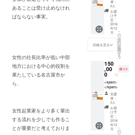
者：
0人
あることは受け止めなけれ
お届
ばならない事実。
け予
定：
2016
年12
こ
月
の
リ
タ
ー
ン
詳細を見る
を
選
択
す
女性の社長比率が低い中部
る
150
地方における中心的役割を
,00
残り3
0
果たしている名古屋市か
円
<span>
ら、
</span>
支援
者：
0人
お届
女性起業家をより多く輩出
け予
定：
する流れを少しでも作るこ
2016
年12
とが重要だと考えておりま
こ
月
の
リ