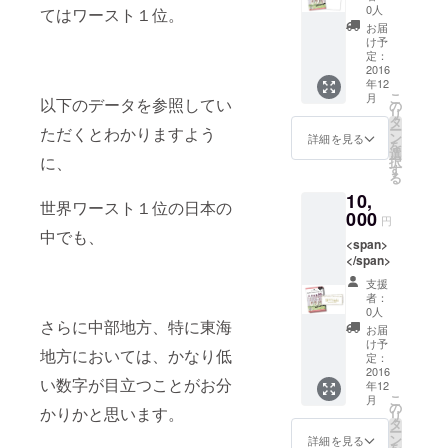
0人
てはワースト１位。
お届
け予
定：
2016
年12
こ
月
以下のデータを参照してい
の
リ
タ
ー
ただくとわかりますよう
ン
詳細を見る
を
選
に、
択
す
る
10,
世界ワースト１位の日本の
000
円
中でも、
<span>
</span>
支援
者：
0人
さらに中部地方、特に東海
お届
け予
地方においては、かなり低
定：
2016
い数字が目立つことがお分
年12
こ
月
の
かりかと思います。
リ
タ
ー
ン
詳細を見る
を