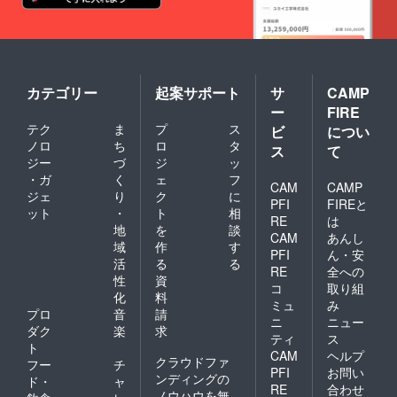
カテゴリー
起案サポート
サ
CAMP
ー
FIRE
テク
ま
プ
ス
ビ
につい
ノロ
ち
ロ
タ
ス
て
ジー
づ
ジ
ッ
・ガ
く
ェ
フ
CAM
CAMP
ジェ
り
ク
に
PFI
FIREと
ット
・
ト
相
RE
は
地
を
談
CAM
あんし
域
作
す
PFI
ん・安
活
る
る
RE
全への
性
資
コ
取り組
化
料
ミュ
み
プロ
音
請
ニ
ニュー
ダク
楽
求
ティ
ス
ト
CAM
ヘルプ
クラウドファ
フー
チ
PFI
お問い
ンディングの
ド・
ャ
RE
合わせ
ノウハウを無