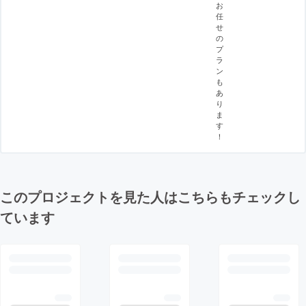
お
任
せ
の
プ
ラ
ン
も
あ
り
ま
す
！
このプロジェクトを見た人はこちらもチェックし
ています