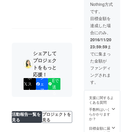
Nothing方式
です。
目標金額を
達成した場
合にのみ、
2016/11/20
23:59:59
ま
シェアして
でに集まっ
プロジェク
た金額が
トをもっと
ファンディ
応援！
LIN
ングされま
ポ
シ
Eで
す。
ス
ェ
送
ト
ア
る
支援に関するよ
くある質問
手数料はいく
活動報告一覧を
プロジェクトを
らかかります
か？
見る
見る
目標金額に届