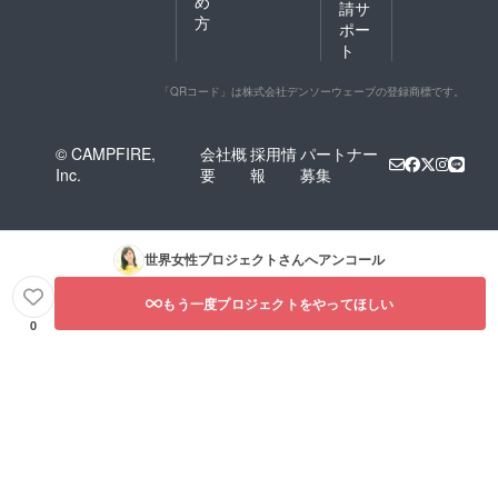
め
請サ
方
ポー
ト
「QRコード」は株式会社デンソーウェーブの登録商標です。
© CAMPFIRE,
会社概
採用情
パートナー
Inc.
要
報
募集
世界女性プロジェクト
さんへアンコール
もう一度プロジェクトをやってほしい
0