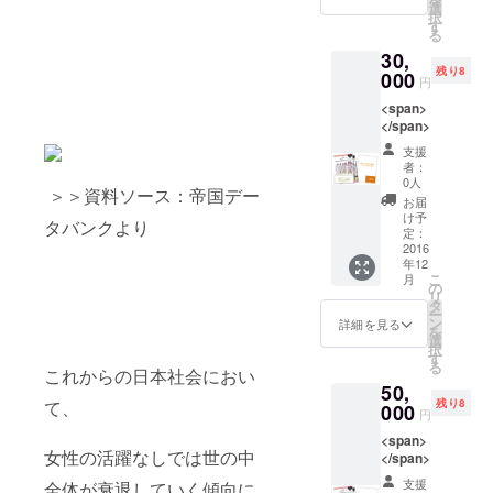
選
択
す
る
30,
残り8
000
円
<span>
</span>
支援
者：
0人
＞＞資料ソース：帝国デー
お届
け予
タバンクより
定：
2016
年12
こ
月
の
リ
タ
ー
ン
詳細を見る
を
選
択
す
る
これからの日本社会におい
50,
て、
残り8
000
円
<span>
女性の活躍なしでは世の中
</span>
支援
全体が衰退していく傾向に