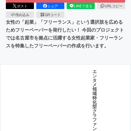
ポスト
シェア
LINEで送る
URLコピー
埋め込み
QRコード
女性の「起業」「フリーランス」という選択肢を広める
ためフリーペーパーを発行したい！ 今回のプロジェクト
では名古屋市を拠点に活躍する女性起業家・フリーラン
スを特集したフリーペーパーの作成を行います。
エ
ン
タ
メ
領
域
特
化
型
ク
ラ
フ
ァ
ン