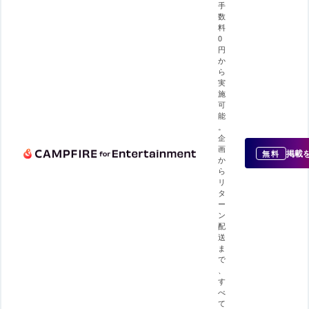
手
数
料
0
円
か
ら
実
施
可
能
。
企
画
掲載
無料
か
ら
リ
タ
ー
ン
配
送
ま
で
、
す
べ
て