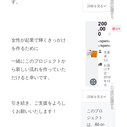
す。
タ
ー
ン
詳細を見る
を
選
択
す
る
200
,00
残り4
0
円
女性が起業で輝くきっかけ
<span>
</span>
を作るために
支援
者：
一緒にこのプロジェクトか
0人
お届
ら新しい流れを作っていた
け予
定：
だけると幸いです。
2016
年12
こ
月
の
リ
タ
ー
ン
詳細を見る
を
選
引き続き、ご支援をよろし
択
す
る
くお願いいたします！
このプロ
ジェクト
は、All-or-