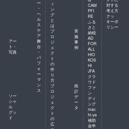
ー
ィ
対する
CAM
・
ン
考え方
PFI
ヘ
グ
クッ
RE
ル
と
キーポ
ふる
ス
は
リシー
さと
ケ
プ
実
納税
ア
ロ
施
AD
アー
舞
ジ
事
FOR
ト・
台
ェ
例
ALL
写真
・
ク
HIO
パ
ト
KOS
フ
の
HI
ォ
作
JFA
ー
り
クラ
マ
方
ウド
ン
プ
統
ファ
ス
ロ
計
ン
ソー
ジ
デ
ディ
シャ
ェ
ー
ング
ル
ク
タ
mac
グッ
ト
hi-ya
ド
の
補助
広
金申