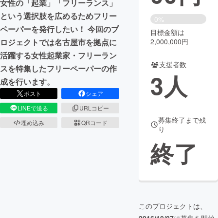
女性の「起業」「フリーランス」
という選択肢を広めるためフリー
まちづくり・地域活性化
0%
ペーパーを発行したい！ 今回のプ
目標金額は
ロジェクトでは名古屋市を拠点に
2,000,000円
CAMPFIRE for Social Good
CAMPFIRE Creation
活躍する女性起業家・フリーラン
CAMPFIREふるさと納税
machi-ya
コミュニティ
支援者数
スを特集したフリーペーパーの作
3
人
成を行います。
ポスト
シェア
LINEで送る
URLコピー
募集終了まで残
埋め込み
QRコード
り
終了
このプロジェクトは、