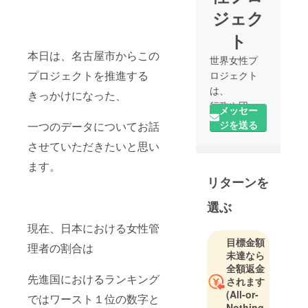
ジェク
ト
本日は、名古屋市からこの
世界女性プ
プロジェクトを推進する
ロジェクト
は、
きっかけになった、
行政や団体
メッセー
など、様々
ジを送る
一つのデータについてお話
な組織と連
させていただきたいと思い
携し、女性
ます。
起業家の新
リターンを
時代の活躍
を世界に発
選ぶ
信していく
プロジェク
現在、日本における女性管
トです！
目標金額
理者の割合は
未達なら
女性の新時
全額返金
代の生き方
先進国におけるランキング
されます
や働き方に
(All-or-
ではワースト１位の数字と
ついて発信
Nothing