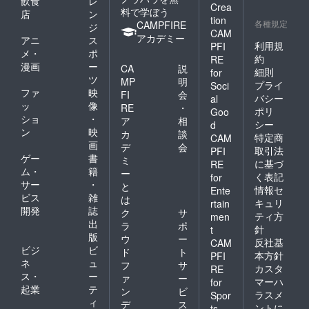
飲食
レ
Crea
料で学ぼう
店
ン
tion
各種規定
CAMPFIRE
ジ
CAM
アカデミー
アニ
ス
利用規
PFI
メ・
ポ
約
RE
漫画
ー
CA
説
細則
for
ツ
MP
明
プライ
Soci
ファ
映
FI
会
バシー
al
ッ
像
RE
・
ポリ
Goo
ショ
・
ア
相
シー
d
ン
映
カ
談
特定商
CAM
画
デ
会
取引法
PFI
ゲー
書
ミ
に基づ
RE
ム・
籍
ー
く表記
for
サー
・
と
情報セ
Ente
ビス
雑
は
キュリ
rtain
開発
誌
ク
サ
ティ方
men
出
ラ
ポ
針
t
版
ウ
ー
反社基
CAM
ビジ
ビ
ド
ト
本方針
PFI
ネ
ュ
フ
サ
カスタ
RE
ス・
ー
ァ
ー
マーハ
for
起業
テ
ン
ビ
ラスメ
Spor
ィ
デ
ス
ントに
ts