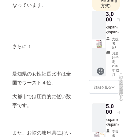
していま
なっています。
方式)
す。
3,0
00
円
<span>
</span>
支援
者：
さらに！
0人
お届
け予
定：
2016
年12
愛知県の女性社長比率は全
こ
月
の
リ
国でワースト４位。
タ
ー
ン
詳細を見る
を
選
択
大都市では圧倒的に低い数
す
る
字です。
5,0
00
円
<span>
</span>
支援
また、お隣の岐阜県におい
者：