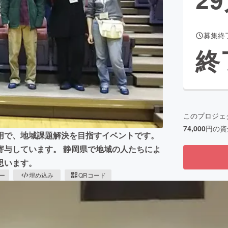
募集終
CAMPFIRE for Social Good
CAMPFIRE Creation
終
CAMPFIREふるさと納税
machi-ya
コミュニティ
このプロジェ
74,000
円の資
用で、地域課題解決を目指すイベントです。
寄与しています。 静岡県で地域の人たちによ
思います。
ピー
埋め込み
QRコード