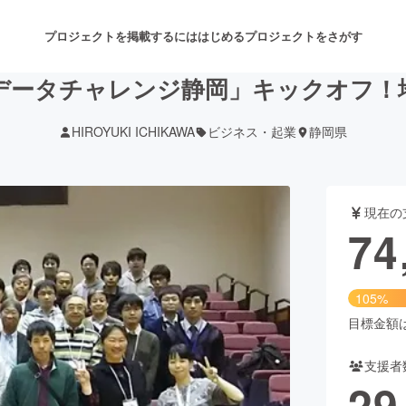
プロジェクトを掲載するには
はじめる
プロジェクトをさがす
データチャレンジ静岡」キックオフ！
HIROYUKI ICHIKAWA
ビジネス・起業
静岡県
注目のリターン
注目の新着プロジェクト
募集終了が近いプロジェクト
も
現在の
音楽
舞台・パフォーマンス
74
ゲーム・サービス開発
フード・飲食店
105%
書籍・雑誌出版
アニメ・漫画
目標金額は7
支援者
チャレンジ
ビューティー・ヘルスケ
29