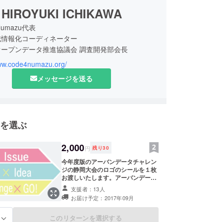
HIROYUKI ICHIKAWA
 Numazu代表
域情報化コーディネーター
ープンデータ推進協議会 調査開発部会長
身
www.code4numazu.org/
メッセージを送る
を選ぶ
2,000
円
残り
30
今年度版のアーバンデータチャレン
ジの静岡大会のロゴのシールを１枚
お渡しいたします。アーバンデータ
チャレンジの静岡大会のロゴのシー
支援者：13人
ル
お届け予定：2017年09月
このリターンを選択する
る