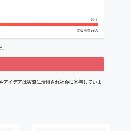
終了
支援者数
29
人
た
やアイデアは実際に活用され社会に寄与していま