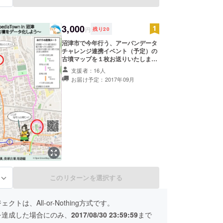
3,000
円
残り
20
沼津市で今年行う、アーバンデータ
チャレンジ連携イベント（予定）の
古墳マップを１枚お送りいたしま
す。
支援者：16人
お届け予定：2017年09月
このリターンを選択する
る
クトは、All-or-Nothing方式です。
を達成した場合にのみ、
2017/08/30 23:59:59
まで