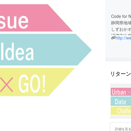
Code for
静岡県地
しずおかオ
沼津市出
http://
リターン
詳細を見