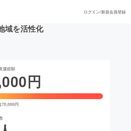
ログイン
/
新規会員登録
地域を活性化
うすぐ公開されます
支援総額
プロダクト
,000
円
ファッション
スポーツ
0,000円
数
ア
ソーシャルグッド
人