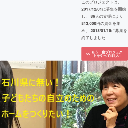
このプロジェクトは、
2017/12/01
に募集を開始
し、
86
人の支援により
813,000
円の資金を集
め、
2018/01/15
に募集を
終了しました
もう一度プロジェク
トをやってほしい