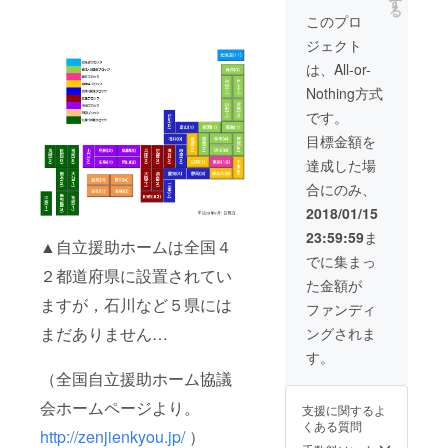
に！
す
末永く
る
ます。
ニュー
見守っ
このプロ
缶バッ
スレ
てくだ
ジェクト
チの背
ター
さい！
景カ
『シェ
は、All-or-
ラーは
きらり
Nothing方式
４色
通信
（ホワ
SALUT
です。
イト・
！（サ
目標金額を
ピン
リュ！
ク・ブ
）』を
達成した場
ルー・
毎年定
合にのみ、
グリー
期的に
ン）あ
発行
2018/01/15
りま
し、お
23:59:59
ま
す。 ど
送りし
▲自立援助ホームは全国４
の２色
ます。
でに集まっ
が届く
シェき
２都道府県に設置されてい
た金額が
かはお
らりの
ますが，石川など５県には
楽しみ
活動を
ファンディ
に！
末永く
まだありません…
ングされま
コース
見守っ
では
てくだ
す。
ホーム
さい！
（全国自立援助ホーム協議
の名誉
所長を
会ホームページより。
支援に関するよ
１日体
くある質問
験して
http://zenjienkyou.jp/
）
いただ