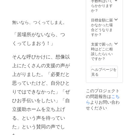
手数料はいく
けま
らかかります
す！ 詳
か？
細は後
日連絡
目標金額に届
無いなら、つくってしまえ。
させて
かなかった場
いただ
合どうなりま
きま
「居場所がないなら、つ
すか？
す。
くってしまおう！」
ニュー
支援で困った
スレ
時はどこに相
ター
談したらいい
そんな呼びかけに、想像以
『シェ
ですか？
きらり
上にたくさんの支援の声が
通信
ヘルプページを
SALUT
上がりました。「必要だと
見る
！（サ
リュ！
思っていたけど、自分ひと
）』を
このプロジェクト
りではできなかった」「ぜ
毎年定
の問題報告は
こち
期的に
ひお手伝いをしたい」「自
発行
ら
よりお問い合わ
し、お
せください
立援助ホームを立ち上げ
送りし
ます。
る、という声を待ってい
シェき
らりの
た」という賛同の声でし
活動を
末永く