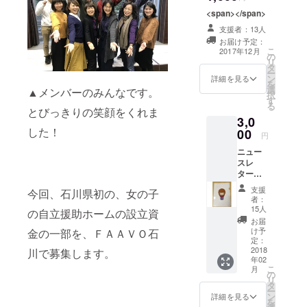
<span></span>
石川県には
支援者：13人
長い間、１
お届け予定：
０代後半の
こ
2017年12月
の
リ
子ども達の
タ
ー
ン
詳細を見る
ための施設
を
選
▲メンバーのみんなです。
である自立
択
す
る
援助ホーム
とびっきりの笑顔をくれま
3,0
がありませ
した！
00
円
んでした。
ニュー
スレ
羽を休める
ター
『シェ
場所が絶対
支援
今回、石川県初の、女の子
きらり
者：
に必要だ。
通信
15人
の自立援助ホームの設立資
SALUT
お届
！（サ
無いならつ
け予
金の一部を、ＦＡＡＶＯ石
リュ！
定：
くろう！！
）』を
2018
川で募集します。
年02
そんな思い
毎年定
こ
月
期的に
の
で、石川県
リ
発行
タ
内の福祉関
ー
し、お
ン
詳細を見る
を
送りし
係、弁護