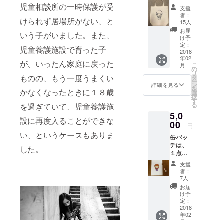
『シェ
かはお
児童相談所の一時保護が受
動をしてい
支援
きらり
楽しみ
者：
ます。
けられず居場所がない、と
通信
に！
15人
SALUT
ニュー
お届
いう子がいました。また、
！（サ
スレ
け予
リュ！
ター
定：
児童養護施設で育った子
）』を
2018
『シェ
年02
毎年定
きらり
が、いったん家庭に戻った
こ
月
期的に
通信
の
リ
発行
SALUT
タ
ものの、もう一度うまくい
ー
し、お
！（サ
ン
詳細を見る
を
送りし
かなくなったときに１８歳
リュ！
選
択
ます。
）』を
す
る
を過ぎていて、児童養護施
シェき
毎年定
5,0
らりの
期的に
設に再度入ることができな
活動を
00
発行
円
末永く
し、お
い、というケースもありま
缶バッ
見守っ
送りし
チは、
てくだ
ます。
した。
１点＝
さい！
シェき
２個
らりの
支援
セット
活動を
者：
となり
末永く
7人
ます。
見守っ
お届
缶バッ
てくだ
け予
チの背
定：
さい！
景カ
2018
年02
ラーは