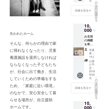
こ
月
４色
の
リ
（ホワ
タ
ー
イト・
ン
詳細を見る
を
ピン
選
択
ク・ブ
す
る
ルー・
10,
グリー
ン）あ
000
円
りま
失われたホーム
お名前
す。 ど
の掲載
の２色
そんな、何らかの理由で家
を希望
が届く
されな
かはお
に帰れなくなったり、児童
支援
い方
楽しみ
者：
は、そ
に！
14人
養護施設を退所しなければ
の旨を
ニュー
お届
お知ら
ならなくなった子どもたち
スレ
け予
せくだ
ター
定：
が、社会に出て働き、生活
さい。
2018
『シェ
年02
ニュー
きらり
こ
していくための準備をする
月
スレ
通信
の
リ
ター
SALUT
タ
ため、「家庭に近い環境」
ー
『シェ
！（サ
ン
詳細を見る
を
きらり
リュ！
選
のなかで、安心安全して暮
択
通信
）』を
す
る
SALUT
毎年定
らせる場所が、自立援助
10,
！（サ
期的に
ホームです。
リュ！
000
発行
円