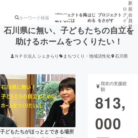
新
ロ
規
グ
会
プロジェクトを掲
はじ
プロジェクト
/
載するには
める
をさがす
イ
員
ン
登
石川県に無い、子どもたちの自立を
録
助けるホームをつくりたい！
人気のプロ
注目のリ
注目の新着プロ
募集終了が近いプ
もうすぐ公開
ＮＰＯ法人 シェきらり
まちづくり・地域活性化
石川県
ジェクト
ターン
ジェクト
ロジェクト
されます
アート・写真
音楽
現在の支援総
額
813,
テクノロジー・ガジェット
ゲーム・サ
000
映像・映画
書籍・雑誌
子どもたちがほっととできる場所
ビジネス・起業
チャレンジ