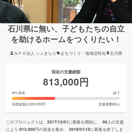
石川県に無い、子どもたちの自立
を助けるホームをつくりたい！
ＮＰＯ法人 シェきらり
まちづくり・地域活性化
石川県
現在の支援総額
813,000
円
終了
40
%達成
目標金額
2,000,000
円
支援者数
86
人
このプロジェクトは、
2017/12/01
に募集を開始し、
86
人の支援
により
813,000
円の資金を集め、
2018/01/15
に募集を終了しま