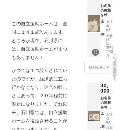
）』を
し、お
お名前
毎年定
送りし
の掲載
期的に
ます。
を希望
発行
シェき
されな
し、お
らりの
支援
この自立援助ホームは、全
い方
送りし
活動を
者：
は、そ
ます。
末永く
5人
国に１４１施設あります。
の旨を
シェき
見守っ
お届
お知ら
らりの
てくだ
け予
ところが現在、石川県に
せくだ
活動を
定：
さい！
さい。
2018
末永く
は、自立援助ホームが１つ
年02
缶バッ
見守っ
こ
月
もありません！
チは、
てくだ
の
リ
１点＝
さい！
タ
ー
２個
ン
詳細を見る
を
かつては１つ設立されてい
セット
選
択
となり
す
たのですが、経済的に立ち
る
ます。
30,
缶バッ
行かなくなり、運営の難し
チの背
000
円
景カ
さもあって、２０年程前に
お名前
ラーは
の掲載
４色
廃止になりました。それ以
を希望
（ホワ
来、石川県では、自立援助
されな
イト・
支援
い方
ピン
者：
ホームを復活させることが
は、そ
ク・ブ
8人
の旨を
ルー・
お届
できていませんでした。