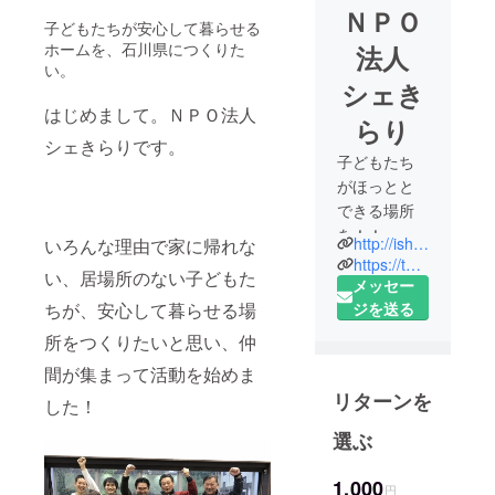
ＮＰＯ
子どもたちが安心して暮らせる
ホームを、石川県につくりた
法人
い。
シェき
はじめまして。ＮＰＯ法人
らり
シェきらりです。
子どもたち
がほっとと
できる場所
を！！
http://ishikawa.chezkirari.org/
いろんな理由で家に帰れな
虐待、家族
https://twitter.com/chezkirari
い、居場所のない子どもた
の病気や死
メッセー
別、恋人か
ジを送る
ちが、安心して暮らせる場
らのDV…
所をつくりたいと思い、仲
様々な理由
間が集まって活動を始めま
で家に帰れ
リターンを
した！
ない、居場
所がない子
選ぶ
ども達がい
ます。
1,000
円