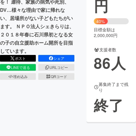
円
を！ 虐待、家族の病気や死別、
DV…様々な理由で家に帰れな
まちづくり・地域活性化
い、居場所がない子どもたちがい
40%
ます。 ＮＰＯ法人シェきらりは、
目標金額は
CAMPFIRE for Social Good
CAMPFIRE Creation
２０１８年春に石川県初となる女
2,000,000円
CAMPFIREふるさと納税
machi-ya
コミュニティ
の子の自立援助ホーム開所を目指
支援者数
しています。
86
人
ポスト
シェア
LINEで送る
URLコピー
埋め込み
QRコード
募集終了まで残
り
終了