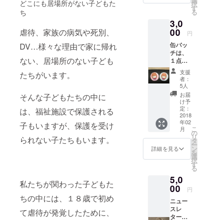
選
どこにも居場所がない子どもた
択
ます。
す
士、医師、
る
ち
シェき
大学教員な
3,0
らりの
活動を
00
虐待、家族の病気や死別、
ど、職種の
円
末永く
垣根を越え
缶バッ
DV…様々な理由で家に帰れ
見守っ
チは、
て賛同した
てくだ
ない、居場所のない子ども
１点＝
さい！
メンバーが
２個
支援
たちがいます。
集まり、活
セット
者：
となり
動を始めま
5人
ます。
お届
そんな子どもたちの中に
した。
缶バッ
け予
チの背
定：
は、福祉施設で保護される
景カ
2018
２０１７年
年02
ラーは
子もいますが、保護を受け
５月にＮＰ
こ
月
４色
の
リ
られない子たちもいます。
（ホワ
Ｏ法人設立
タ
ー
イト・
ン
詳細を見る
認証。
を
ピン
選
択
ク・ブ
す
る
ルー・
２０１８年
5,0
グリー
春に女の子
私たちが関わった子どもた
ン）あ
00
円
の自立援助
りま
ちの中には、１８歳で初め
ニュー
す。 ど
ホーム開所
スレ
の２色
て虐待が発覚したために、
を目指し活
ター
が届く