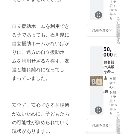
お知ら
グリー
け予
せくだ
ン）あ
定：
さい。
2018
りま
年02
缶バッ
す。 ど
こ
月
チは、
の２色
の
リ
１点＝
が届く
タ
自立援助ホームを利用でき
ー
２個
かはお
ン
詳細を見る
を
セット
る子であっても、石川県に
楽しみ
選
択
となり
に！
す
る
自立援助ホームがないばか
ます。
ニュー
50,
缶バッ
スレ
りに、遠方の自立援助ホー
チの背
000
ター
円
景カ
『シェ
ムを利用せざるを得ず、友
お名前
ラーは
きらり
の掲載
４色
通信
達と離れ離れになってし
を希望
（ホワ
SALUT
されな
イト・
まっていました。
！（サ
支援
い方
ピン
リュ！
者：
は、そ
ク・ブ
）』を
4人
の旨を
ルー・
毎年定
お届
お知ら
グリー
期的に
け予
せくだ
ン）あ
定：
発行
安全で、安心できる居場所
さい。
2018
りま
し、お
年02
缶バッ
す。ど
送りし
がないために、子どもたち
こ
月
チは、
の２色
の
ます。
リ
１点＝
が届く
タ
シェき
の可能性が狭められていく
ー
２個
かはお
ン
らりの
詳細を見る
を
セット
楽しみ
選
活動を
現状があります…
択
となり