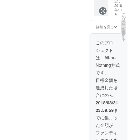
ルジュ
会の費
定：
の岩崎
2018
用は含
年10
真宏氏
まれて
こ
月
コラボ
いま
の
リ
セミ
す） 懇
タ
ー
ナーの
親会の
ン
詳細を見る
を
参加チ
会場な
選
択
ケット
どは決
す
る
です！
まり次
このプロ
日本の
第連絡
ジェクト
運動と
致しま
栄養の
す。
は、All-or-
トップ
Nothing方式
ラン
ナーの
です。
日本初
目標金額を
のコラ
ボで
達成した場
す！ 是
合にのみ、
非ご参
加くだ
2018/08/31
さい！
23:59:59
ま
医療従
事者以
でに集まっ
外に
た金額が
も、ス
ポーツ
ファンディ
指導者
ングされま