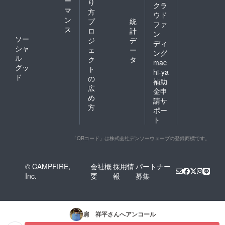
ー
り
クラ
マ
方
ウド
ン
プ
統
ファ
ス
ロ
計
ン
ソー
ジ
デ
ディ
シャ
ェ
ー
ング
ル
ク
タ
mac
グッ
ト
hi-ya
ド
の
補助
広
金申
め
請サ
方
ポー
ト
「QRコード」は株式会社デンソーウェーブの登録商標です。
© CAMPFIRE,
会社概
採用情
パートナー
Inc.
要
報
募集
肩 祥平
さんへアンコール