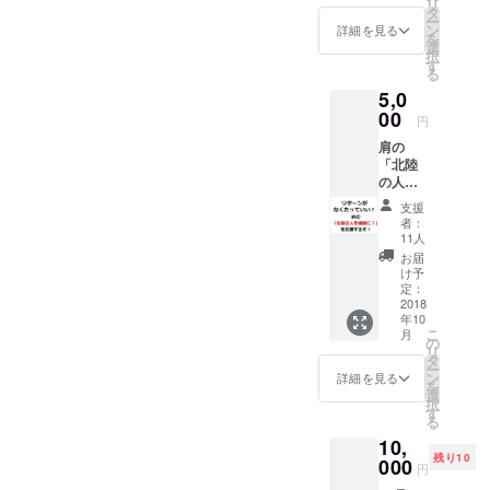
リ
い） 吉
で支援
タ
ー
田先生
してい
ン
詳細を見る
を
作の運
ただけ
選
択
動療法
る方に
す
る
note(定
オスス
5,0
価1,980
メのリ
円)付き
00
ターン
円
です。
です。
肩の
復習に
北陸以
「北陸
も役に
外から
の人を
立つと
の支援
健康
思いま
もお待
支援
に！」
す！
ちして
者：
という
Facebo
おりま
11人
活動を
okグ
す。
お届
応援し
ループ
け予
てくだ
は北陸
定：
さる方
2018
の方限
年10
はこち
定で
こ
月
らから
す。
の
リ
お願い
タ
ー
しま
ン
詳細を見る
を
す！ 心
選
択
を込め
す
る
てお礼
10,
のメー
残り10
ルをさ
000
円
せて頂