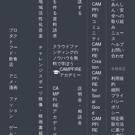
地
を
談
CAM
あんし
域
作
す
PFI
ん・安
活
る
る
RE
全への
性
資
コ
取り組
化
料
ミュ
み
プロ
音
請
ニ
ニュー
ダク
楽
求
ティ
ス
ト
CAM
ヘルプ
クラウドファ
フー
チ
PFI
お問い
ンディングの
ド・
ャ
RE
合わせ
ノウハウを無
飲食
レ
Crea
料で学ぼう
店
ン
tion
各種規定
CAMPFIRE
ジ
CAM
アカデミー
アニ
ス
利用規
PFI
メ・
ポ
約
RE
漫画
ー
CA
説
細則
for
ツ
MP
明
プライ
Soci
ファ
映
FI
会
バシー
al
ッ
像
RE
・
ポリ
Goo
ショ
・
ア
相
シー
d
ン
映
カ
談
特定商
CAM
画
デ
会
取引法
PFI
ゲー
書
ミ
に基づ
RE
ム・
籍
ー