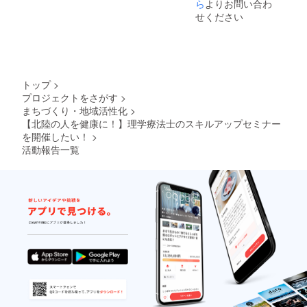
栄養を
ら
よりお問い合わ
最新の
せください
エッセ
ンスを
ぎゅっ
と詰め
込んだ5
時間で
トップ
>
す！
プロジェクトをさがす
>
まちづくり・地域活性化
>
【北陸の人を健康に！】理学療法士のスキルアップセミナー
を開催したい！
>
活動報告一覧