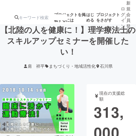
新
ロ
規
グ
会
プロジェクトを掲
はじ
プロジェクト
/
載するには
める
をさがす
イ
員
ン
登
【北陸の人を健康に！】理学療法士の
録
スキルアップセミナーを開催した
い！
人気のプロ
注目のリ
注目の新着プロ
募集終了が近いプ
もうすぐ公開
ジェクト
ターン
ジェクト
ロジェクト
されます
肩 祥平
まちづくり・地域活性化
石川県
アート・写真
音楽
現在の支援総
テクノロジー・ガジェット
ゲーム・サ
額
313,
映像・映画
書籍・雑誌
000
ビジネス・起業
チャレンジ