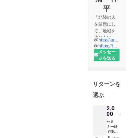
平
「北陸の人
を健康にし
て、地域を
盛り上げ
http://katalogpt.main.jp
る！」を理
https://twitter.com/katalogpt
念に働いて
メッセー
いる理学療
ジを送る
法士です。
理学療法士
の学びの場
リターンを
を作り、北
陸の医療の
選ぶ
質をあげる
たて、その
2,0
先にある地
00
円
元の人達の
セミ
笑顔を増や
ナー終
了後に
したいで
支援し