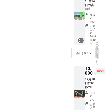
10月14
きま
日の吉
す。
田直紀
さんの
支援
セミ
者：
ナーの
10人
参加券
お届
です。
け予
（交通
定：
費はご
2018
年10
負担く
こ
月
ださ
の
リ
い）
タ
ー
Facebo
ン
詳細を見る
を
okグ
選
択
ループ
す
る
は北陸
10,
の方限
残り5
定で
000
円
す。 セ
12月16
ミナー
日に世
後の懇
界のTK
親会に
こと近
も参加
支援
藤拓人
して頂
者：
氏と、
けま
5人
栄養コ
す。
お届
ンシェ
（懇親
け予