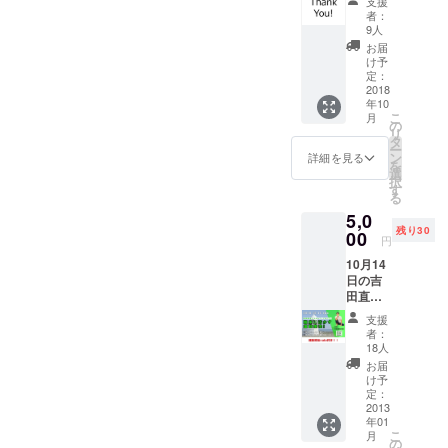
支援
す！
て頂い
者：
た方の
9人
お名前
お届
と、お
け予
持ちで
定：
あれば
2018
年10
ブログ
こ
月
や
の
リ
twitter
タ
ー
など支
ン
詳細を見る
を
援者の
選
択
メディ
す
る
アを紹
5,0
介しま
残り30
す。 サ
00
円
ロンや
10月14
店舗な
日の吉
ど、運
田直記
営され
さんの
ている
支援
セミ
方は、
者：
ナーの
そちら
18人
参加券
を紹介
お届
です。
させて
け予
（交通
いただ
定：
費はご
2013
きま
年01
負担く
す。 遠
こ
月
ださ
方の方
の