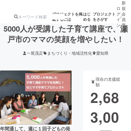
新
ロ
規
グ
会
プロジェクトを掲
はじ
プロジェクト
/
載するには
める
をさがす
イ
員
ン
登
5000人が受講した子育て講座で、瀬
録
戸市のママの笑顔を増やしたい！
人気のプロ
注目のリ
注目の新着プロ
募集終了が近いプ
もうすぐ公開
一尾茂疋
まちづくり・地域活性化
愛知県
ジェクト
ターン
ジェクト
ロジェクト
されます
アート・写真
音楽
現在の支援総
額
2,68
テクノロジー・ガジェット
ゲーム・サ
3,00
映像・映画
書籍・雑誌
ビジネス・起業
チャレンジ
年間通して、週に１回子どもの発