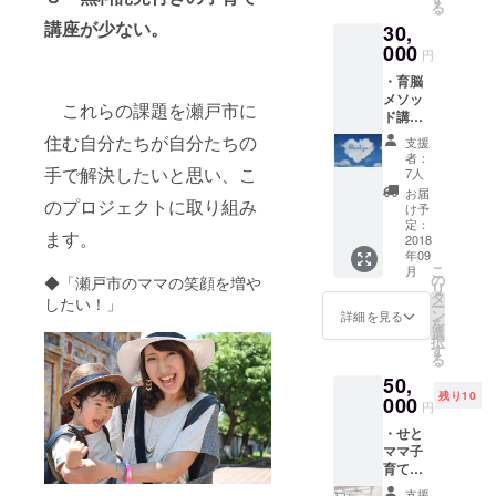
ると思
る
分の個
解説と
笑顔に
いま
講座が少ない。
30,
別相談
それぞ
なる
す。
をさせ
000
れの講
踊って
円
ていた
師から
みた動
・育脳
だきま
の子育
画：私
メソッ
す。 ・
てのヒ
たち4人
これらの課題を瀬戸市に
ド講
育脳メ
ントを
の講師
座：育
ソッド
お伝え
住む自分たちが自分たちの
が中心
支援
脳メ
講座：
しま
となっ
者：
ソッド
手で解決したいと思い、こ
育脳メ
す。 ・
7人
て、瀬
のイン
ソッド
見たら
戸市在
お届
のプロジェクトに取り組み
ストラ
のイン
笑顔に
け予
住の方
クター
ストラ
定：
なる
やプロ
ます。
水野貴
2018
クター
踊って
ジェク
年09
久枝よ
水野貴
みた動
トを応
こ
月
り、大
久枝よ
の
画：私
◆「瀬戸市のママの笑顔を増や
援して
リ
事なポ
り、大
タ
たち4人
くれて
したい！」
ー
イント
事なポ
ン
の講師
詳細を見る
いる皆
を
を７つ
イント
選
が中心
さんが
択
すべて
を７つ
す
となっ
音楽に
る
をお伝
すべて
て、瀬
合わせ
50,
えしま
をお伝
戸市在
て踊っ
残り10
す。 ・
000
えしま
住の方
てくれ
円
脳の仕
す。 ・
やプロ
まし
・せと
組みに
脳の仕
ジェク
た。
ママ子
基づい
組みに
トを応
きっと
育てプ
た年代
基づい
援して
笑顔に
ロジェ
別関わ
た年代
くれて
なって
支援