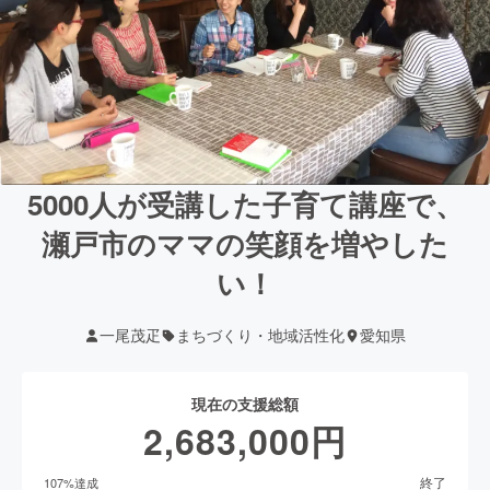
5000人が受講した子育て講座で、
瀬戸市のママの笑顔を増やした
い！
一尾茂疋
まちづくり・地域活性化
愛知県
現在の支援総額
2,683,000
円
終了
107
%達成