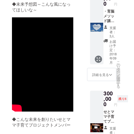
の子育
ツアー
す。 ・
0
◆未来予想図～こんな風になっ
円
てのヒ
・育脳
見たら
てほしいな～
ントを
メソッ
・育脳
笑顔に
お伝え
ド講
メソッ
なる
しま
座：育
ド講
踊って
す。 ・
脳メ
座：育
みた動
支援
見たら
ソッド
脳メ
画：私
者：
笑顔に
のイン
ソッド
たち4人
3人
なる
ストラ
のイン
の講師
お届
踊って
クター
ストラ
が中心
け予
みた動
水野貴
クター
となっ
定：
画：私
久枝よ
水野貴
2018
て、瀬
年09
たち4人
り、大
久枝よ
戸市在
こ
月
の講師
事なポ
り、大
住の方
の
リ
が中心
イント
事なポ
やプロ
タ
ー
となっ
を７つ
イント
ジェク
ン
詳細を見る
を
て、瀬
すべて
を７つ
トを応
選
択
戸市在
をお伝
すべて
援して
す
る
住の方
えしま
をお伝
くれて
300
やプロ
す。 ・
えしま
いる皆
ジェク
脳の仕
す。 ・
,00
さんが
残り5
トを応
組みに
脳の仕
音楽に
0
円
援して
基づい
組みに
合わせ
くれて
た年代
基づい
せとマ
て踊っ
いる皆
別関わ
た年代
マ子育
てくれ
◆こんな未来を創りたいせとマ
さんが
り方の
別関わ
てプロ
まし
マ子育てプロジェクトメンバー
音楽に
ヒント
り方の
ジェク
た。
支援
合わせ
動画：
ヒント
トメン
きっと
者：