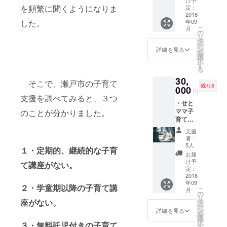
なる
け予
やプロ
クター
を頻繁に聞くようになりま
脳の仕
定：
踊って
ジェク
水野貴
2018
組みに
みた動
トを応
した。
年09
久枝よ
基づい
画：私
援して
こ
月
り、大
た年代
の
たち4人
くれて
リ
事なポ
別関わ
タ
の講師
いる皆
ー
イント
り方の
ン
が中心
詳細を見る
さんが
を
を７つ
ヒント
選
となっ
音楽に
択
すべて
動画：
す
て、瀬
合わせ
る
をお伝
「育脳
戸市在
て踊っ
30,
えしま
メソッ
住の方
そこで、瀬戸市の子育て
てくれ
残り5
す。 ・
000
ド」の
やプロ
まし
円
脳の仕
支援を調べてみると、３つ
講師で
ジェク
た。
・せと
組みに
ある水
トを応
きっと
ママ子
のことが分かりました。
基づい
野貴久
援して
笑顔に
育てプ
た年代
枝から
くれて
なって
ロジェ
別関わ
脳の仕
いる皆
もらえ
支援
クトの
り方の
組みの
さんが
者：
ると思
メン
ヒント
解説と
5人
音楽に
いま
１・定期的、継続的な子育
バーで
動画：
それぞ
合わせ
お届
す。
あり、
「育脳
れの講
け予
て踊っ
て講座がない。
起業コ
メソッ
定：
師から
てくれ
ンサル
2018
ド」の
の子育
まし
年09
ティン
講師で
てのヒ
２・学童期以降の子育て講
た。
こ
月
グも
ある水
の
ントを
きっと
リ
行って
座がない。
野貴久
タ
お伝え
笑顔に
ー
いる一
枝から
ン
しま
詳細を見る
なって
を
尾か
脳の仕
選
す。 ・
もらえ
択
３・無料託児付きの子育て
ら、120
組みの
す
見たら