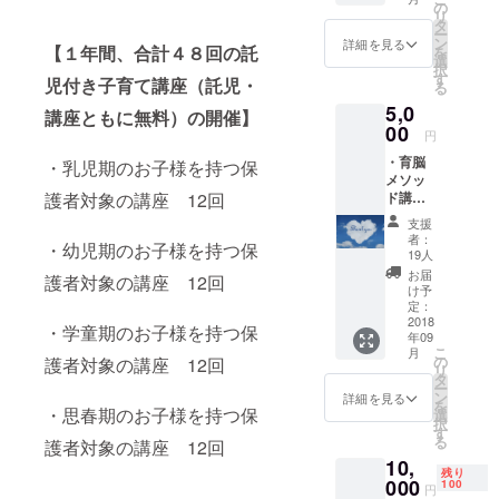
ソッド
踊って
の
リ
講座：
みた動
タ
ー
育脳メ
画：私
ン
詳細を見る
【１年間、合計４８回の託
を
ソッド
たち4人
選
択
のイン
の講師
す
児付き子育て講座（託児・
る
ストラ
が中心
5,0
クター
となっ
講座ともに無料）の開催】
水野貴
00
て、瀬
円
久枝よ
戸市在
・育脳
り、大
・乳児期のお子様を持つ保
住の方
メソッ
事なポ
やプロ
護者対象の講座 12回
ド講
イント
ジェク
座：育
を２つ
トを応
支援
脳メ
お伝え
援して
者：
・幼児期のお子様を持つ保
ソッド
しま
くれて
19人
のイン
す。 ・
いる皆
お届
護者対象の講座 12回
ストラ
脳の仕
さんが
け予
クター
組みに
定：
音楽に
水野貴
2018
基づい
合わせ
・学童期のお子様を持つ保
年09
久枝よ
た年代
て踊っ
こ
月
り、大
別関わ
の
護者対象の講座 12回
てくれ
リ
事なポ
り方の
タ
まし
ー
イント
ヒント
ン
た。
詳細を見る
を
を２つ
・思春期のお子様を持つ保
動画：
選
きっと
択
お伝え
「育脳
す
笑顔に
る
護者対象の講座 12回
しま
メソッ
なって
10,
す。 ・
ド」の
もらえ
残り
脳の仕
000
講師で
100
ると思
円