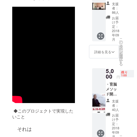
いた年
支援
代別関
者：
わり方
86人
のヒン
お届
ト動
け予
画：
定：
「育脳
2018
年09
メソッ
こ
月
ド」の
の
リ
講師で
タ
ー
ある水
ン
詳細を見る
を
野貴久
選
択
枝から
す
る
脳の仕
5,0
組みの
残り
解説と
00
100
円
それぞ
・育脳
れの講
メソッ
師から
ド開発
の子育
者 脳
てのヒ
支援
神経外
ントを
者：
科医
お伝え
40人
◆このプロジェクトで実現した
林成之
しま
お届
いこと
先生の
す。 ・
け予
講演
見たら
定：
それは
DVD ・
2018
笑顔に
年09
育脳メ
なる
こ
月