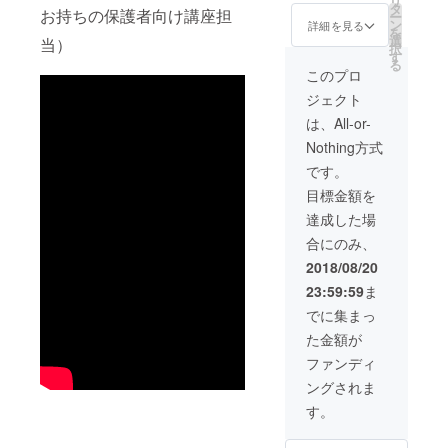
リ
となっ
が中心
り、大
事なポ
タ
お持ちの保護者向け講座担
ー
て、瀬
となっ
事なポ
イント
ン
詳細を見る
を
戸市在
て、瀬
イント
を７つ
選
当）
択
住の方
戸市在
を７つ
すべて
す
る
やプロ
住の方
すべて
をお伝
このプロ
ジェク
やプロ
をお伝
えしま
ジェクト
トを応
ジェク
えしま
す。 ・
援して
トを応
す。 ・
脳の仕
は、All-or-
くれて
援して
脳の仕
組みに
Nothing方式
いる皆
くれて
組みに
基づい
さんが
いる皆
基づい
た年代
です。
音楽に
さんが
た年代
別関わ
目標金額を
合わせ
音楽に
別関わ
り方の
て踊っ
合わせ
り方の
ヒント
達成した場
てくれ
て踊っ
ヒント
動画：
合にのみ、
まし
てくれ
動画：
「育脳
た。
まし
「育脳
メソッ
2018/08/20
きっと
た。
メソッ
ド」の
23:59:59
ま
笑顔に
きっと
ド」の
講師で
なって
笑顔に
講師で
ある水
でに集まっ
もらえ
なって
ある水
野貴久
た金額が
ると思
もらえ
野貴久
枝から
いま
ると思
枝から
脳の仕
ファンディ
す。
いま
脳の仕
組みの
ングされま
す。
組みの
解説と
解説と
それぞ
す。
それぞ
れの講
れの講
師から