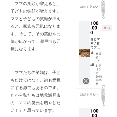
リ
事なポ
えしま
タ
たち4人
ママの笑顔が増えると、
画：私
ー
イント
す。 ・
ン
の講師
詳細を見る
たち4人
を
を７つ
子どもの笑顔が増えます。
脳の仕
選
が中心
の講師
択
すべて
組みに
す
となっ
が中心
る
ママと子どもの笑顔が増え
をお伝
基づい
て、瀬
となっ
100
えしま
た年代
戸市在
て、瀬
ると、家族も元気になりま
す。 ・
,00
別関わ
住の方
戸市在
残り3
脳の仕
り方の
0
やプロ
住の方
す。そして、その笑顔や元
円
組みに
ヒント
ジェク
やプロ
基づい
せとマ
動画：
トを応
気が広がって、瀬戸市も元
ジェク
た年代
マ子育
「育脳
援して
トを応
別関わ
てプロ
メソッ
気になります。
くれて
援して
り方の
ジェク
ド」の
いる皆
くれて
支援
ヒント
トメン
講師で
さんが
いる皆
者：
動画：
バー4人
ある水
音楽に
0人
さんが
「育脳
による
野貴久
合わせ
音楽に
お届
メソッ
瀬戸お
枝から
て踊っ
け予
合わせ
ママたちの笑顔は、子ど
ド」の
すすめ
脳の仕
定：
てくれ
て踊っ
講師で
の場所
2018
組みの
まし
てくれ
もだけではなく、街も元気
年09
ある水
をめぐ
解説と
た。
まし
こ
月
野貴久
り、お
それぞ
の
きっと
た。
にする源でもあるのです。
リ
枝から
いしい
れの講
タ
笑顔に
きっと
ー
脳の仕
ランチ
師から
ン
だから私たちは地元瀬戸市
なって
詳細を見る
笑顔に
を
組みの
を食べ
の子育
選
もらえ
なって
択
解説と
て、子
の「ママの笑顔を増やした
てのヒ
す
ると思
もらえ
る
それぞ
育てに
ントを
いま
ると思
い！」と思っています。
100
れの講
ついて
お伝え
す。
いま
師から
学べる
,00
しま
す。