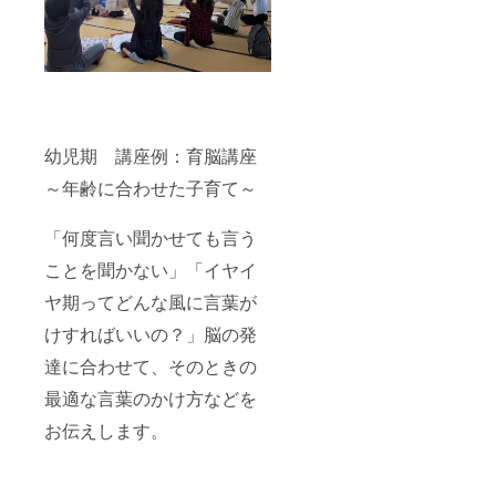
合わせ
て踊っ
て踊っ
てくれ
てくれ
まし
まし
た。
た。
きっと
きっと
笑顔に
笑顔に
なって
なって
もらえ
もらえ
ると思
幼児期 講座例：育脳講座
ると思
いま
いま
す。
～年齢に合わせた子育て～
す。
「何度言い聞かせても言う
ことを聞かない」「イヤイ
ヤ期ってどんな風に言葉が
けすればいいの？」脳の発
達に合わせて、そのときの
最適な言葉のかけ方などを
お伝えします。