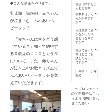
師から
の子育
◆こんな講座をやります。
支援に関するよ
の子育
てのヒ
くある質問
てのヒ
ントを
乳児期 講座例：赤ちゃん
ントを
お伝え
手数料はいく
お伝え
しま
らかかります
が泣き止む！ふれあいベ
しま
す。 ・
か？
す。 ・
見たら
ビータッチ
見たら
笑顔に
目標金額に届
笑顔に
なる
かなかった場
なる
踊って
合どうなりま
「赤ちゃんは何をどう感
踊って
みた動
すか？
みた動
画：私
じている？」知って納得す
画：私
たち4人
支援で困った
る０歳児のココロとカラダ
たち4人
の講師
時はどこに相
の講師
が中心
談したらいい
について。また、赤ちゃん
が中心
となっ
ですか？
となっ
て、瀬
が泣き止むお歌とリズムで
て、瀬
戸市在
ヘルプページを
戸市在
住の方
ふれあいベビータッチを覚
見る
住の方
やプロ
やプロ
ジェク
えていただきます。
ジェク
トを応
このプロジェクト
トを応
援して
の問題報告は
こち
援して
くれて
くれて
いる皆
ら
よりお問い合わ
いる皆
さんが
せください
さんが
音楽に
音楽に
合わせ