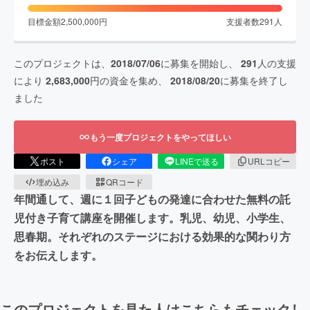
目標金額
2,500,000
円
支援者数
291
人
このプロジェクトは、
2018/07/06
に募集を開始し、
291
人の支援
により
2,683,000
円の資金を集め、
2018/08/20
に募集を終了し
ました
もう一度プロジェクトをやってほしい
ポスト
シェア
LINEで送る
URLコピー
埋め込み
QRコード
年間通して、週に１回子どもの発達に合わせた無料の託
児付き子育て講座を開催します。乳児、幼児、小学生、
思春期。それぞれのステージにおける効果的な関わり方
をお伝えします。
このプロジェクトを見た人はこちらもチェックし