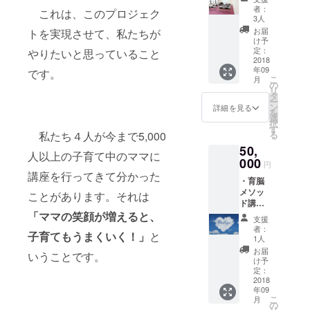
クトの
り方の
別関わ
いる皆
者：
もらえ
これは、このプロジェク
メン
ヒント
り方の
3人
さんが
ると思
バー4人
動画：
ヒント
音楽に
お届
トを実現させて、私たちが
いま
により1
「育脳
動画：
け予
合わせ
す。
日子育
メソッ
定：
やりたいと思っていること
「育脳
て踊っ
てセミ
2018
ド」の
メソッ
てくれ
年09
ナーに
です。
講師で
ド」の
まし
こ
月
ご招待
ある水
の
講師で
た。
リ
させて
野貴久
タ
ある水
きっと
ー
いただ
枝から
ン
野貴久
詳細を見る
笑顔に
を
きま
脳の仕
選
枝から
なって
択
す。 ・
組みの
す
脳の仕
もらえ
私たち４人が今まで5,000
る
育脳メ
解説と
組みの
ると思
50,
ソッド
それぞ
解説と
いま
人以上の子育て中のママに
講座：
000
れの講
それぞ
す。
円
育脳メ
師から
れの講
講座を行ってきて分かった
・育脳
ソッド
の子育
師から
メソッ
のイン
ことがあります。それは
てのヒ
の子育
ド講
ストラ
ントを
てのヒ
座：育
「ママの笑顔が増えると、
クター
お伝え
ントを
支援
脳メ
水野貴
しま
お伝え
者：
子育てもうまくいく！」
と
ソッド
久枝よ
す。 ・
1人
しま
のイン
り、大
見たら
す。 ・
お届
いうことです。
ストラ
事なポ
笑顔に
け予
見たら
クター
イント
定：
なる
笑顔に
水野貴
2018
を７つ
踊って
なる
年09
久枝よ
すべて
みた動
踊って
こ
月
り、大
をお伝
の
画：私
みた動