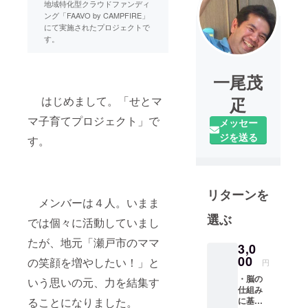
地域特化型クラウドファンディ
ング「FAAVO by CAMPFIRE」
にて実施されたプロジェクトで
す。
一尾茂
はじめまして。「せとマ
疋
マ子育てプロジェクト」で
メッセー
ジを送る
す。
リターンを
メンバーは４人。いまま
選ぶ
では個々に活動していまし
たが、地元「瀬戸市のママ
3,0
00
の笑顔を増やしたい！」と
円
・脳の
いう思いの元、力を結集す
仕組み
ることになりました。
に基づ