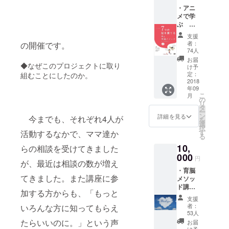
組みに
ある水
いま
・アニ
基づい
野貴久
す。
メで学
た年代
枝から
ぶ ７
別関わ
脳の仕
つの脳
り方の
組みの
支援
を育て
ヒント
解説と
者：
の開催です。
る 林
動画：
それぞ
74人
式育脳
「育脳
れの講
お届
◆なぜこのプロジェクトに取り
メソッ
メソッ
師から
け予
ド（2枚
ド」の
定：
組むことにしたのか。
の子育
組） ・
2018
講師で
てのヒ
年09
育脳メ
ある水
ントを
こ
月
ソッド
野貴久
の
お伝え
リ
講座：
枝から
タ
しま
ー
育脳メ
脳の仕
ン
す。 ・
詳細を見る
今までも、それぞれ4人が
を
ソッド
組みの
選
見たら
択
のイン
解説と
す
活動するなかで、ママ達か
笑顔に
る
ストラ
それぞ
なる
10,
クター
らの相談を受けてきました
れの講
踊って
水野貴
000
師から
みた動
円
が、最近は相談の数が増え
久枝よ
の子育
画：私
・育脳
り、大
てのヒ
たち4人
てきました。また講座に参
メソッ
事なポ
ントを
の講師
ド講
イント
お伝え
が中心
加する方からも、「もっと
座：育
を７つ
しま
となっ
支援
脳メ
すべて
す。 ・
て、瀬
者：
いろんな方に知ってもらえ
ソッド
をお伝
見たら
53人
戸市在
のイン
えしま
たらいいのに。」という声
笑顔に
住の方
お届
ストラ
す。 ・