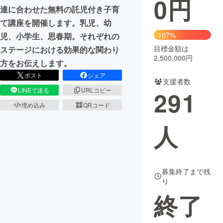
0
円
達に合わせた無料の託児付き子育
まちづくり・地域活性化
て講座を開催します。乳児、幼
107%
児、小学生、思春期。それぞれの
目標金額は
ステージにおける効果的な関わり
CAMPFIRE for Social Good
CAMPFIRE Creation
2,500,000円
方をお伝えします。
CAMPFIREふるさと納税
machi-ya
コミュニティ
ポスト
シェア
支援者数
LINEで送る
URLコピー
291
埋め込み
QRコード
人
募集終了まで残
り
終了