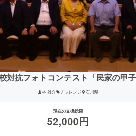
校対抗フォトコンテスト「民家の甲
林 雄介
チャレンジ
石川県
現在の支援総額
52,000
円