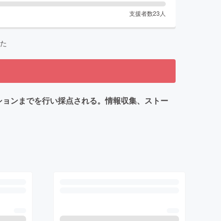
支援者数
23
人
た
ションまでを行い採点される。情報収集、ストー