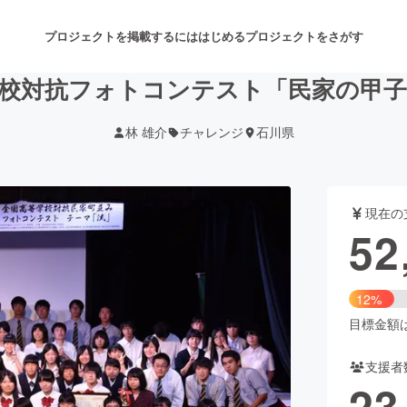
プロジェクトを掲載するには
はじめる
プロジェクトをさがす
校対抗フォトコンテスト「民家の甲
林 雄介
チャレンジ
石川県
注目のリターン
注目の新着プロジェクト
募集終了が近いプロジェクト
も
現在の
音楽
舞台・パフォーマンス
52
ゲーム・サービス開発
フード・飲食店
12%
書籍・雑誌出版
アニメ・漫画
目標金額は4
支援者
チャレンジ
ビューティー・ヘルスケ
23