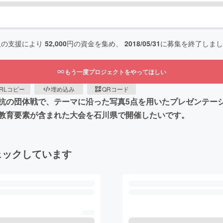
人の支援により
52,000
円の資金を集め、
2018/05/31
に募集を終了しまし
もう一度プロジェクトをやってほしい
RLコピー
埋め込み
QRコード
抗の団体戦で、テーマに沿った写真5点を用いたプレゼンテー
教育要素が含まれた大会を石川県で開催したいです。
ェックしています