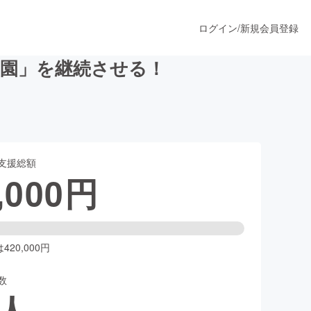
ログイン
/
新規会員登録
子園」を継続させる！
うすぐ公開されます
支援総額
プロダクト
,000
円
ファッション
スポーツ
20,000円
数
ア
ソーシャルグッド
人