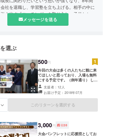
の成長に関わりたいという想いが強くなり、8年間
た会社を退職し、学習塾を立ち上げる。相手の中に
を引き出す『コーチング』を取り入れ、子供たちの
メッセージを送る
成長を目の当たりにしてきた。現在までに1,000
る個別面談実績を持ち、様々な結果を残している。
生や保護者向けに学校や各種団体向けにセミナーも
る。
を選ぶ
ールSTART代表・学習塾講師
500
円
今回の大会は多くの人たちに観に来
てほしいと思っており、入場も無料
にする予定です。（例年通り） しか
し、大会の運営上かなりの支出が見
支援者：12人
込まれ、少しでも多くの方からお気
お届け予定：2018年07月
持ちだけでも頂きたいと考えていま
す。可能であれば会場まで足を運ん
でいただき、生徒たちの姿を応援し
このリターンを選択する
る
て頂きたいのですが、当日来れない
方でも、何かしらの関わりを持って
いただくために、このお返しを設定
させて頂きました。 高校生たちの成
3,000
円
残り
20
長に皆さんのほんの少しのお気持ち
をお願い致します。
大会パンフレットに応援団としてお