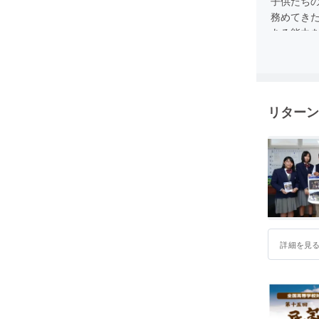
子供たち
務めてき
ある能力
驚くような
名を超え
また、先
行ってい
リターン
フリースク
詳細を見