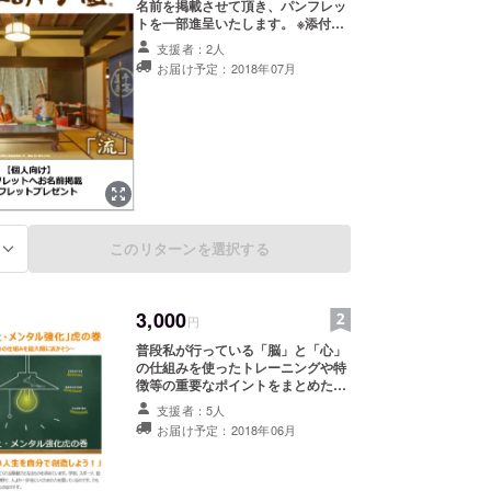
名前を掲載させて頂き、パンフレッ
トを一部進呈いたします。 ※添付画
像は昨年の全国大会時のものです。
支援者：2人
パンフレット内にお名前を記載させ
お届け予定：2018年07月
て頂きます。
このリターンを選択する
る
3,000
円
普段私が行っている「脳」と「心」
の仕組みを使ったトレーニングや特
徴等の重要なポイントをまとめた虎
の巻をご提供させて頂きます。 人は
支援者：5人
いつからでも変わることが出来る
お届け予定：2018年06月
し、生まれ持った能力の差がないと
いう事がご理解いただけると思いま
す。 ご自身、お子様、部活動などあ
らゆる場面で有効なメソッドがふん