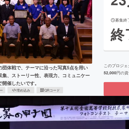
募集終
CAMPFIRE for Social Good
CAMPFIRE Creation
終
CAMPFIREふるさと納税
machi-ya
コミュニティ
このプロジェ
の団体戦で、テーマに沿った写真5点を用い
52,000
円の資
収集、ストーリー性、表現力、コミュニケー
で開催したいです。
ピー
埋め込み
QRコード