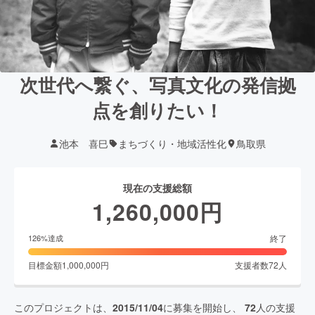
次世代へ繋ぐ、写真文化の発信拠
点を創りたい！
池本 喜巳
まちづくり・地域活性化
鳥取県
現在の支援総額
1,260,000
円
終了
126
%達成
目標金額
1,000,000
円
支援者数
72
人
このプロジェクトは、
2015/11/04
に募集を開始し、
72
人の支援