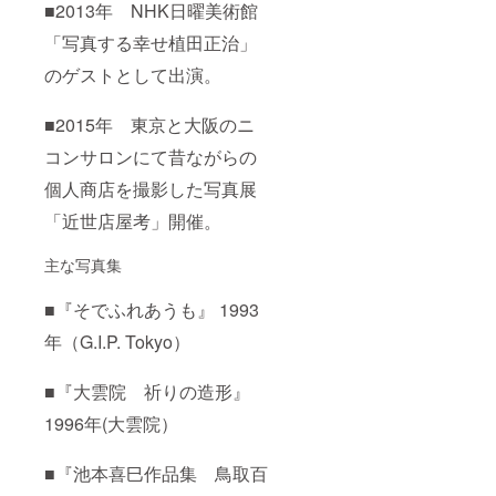
■2013年 NHK日曜美術館
「写真する幸せ植田正治」
のゲストとして出演。
■2015年 東京と大阪のニ
コンサロンにて昔ながらの
個人商店を撮影した写真展
「近世店屋考」開催。
主な写真集
■『そでふれあうも』 1993
年（G.I.P. Tokyo）
■『大雲院 祈りの造形』
1996年(大雲院）
■『池本喜巳作品集 鳥取百