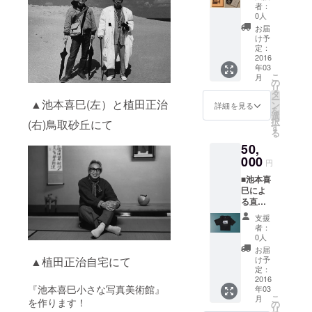
（FAAV
者：
O支援者
0人
様限
お届
定・永
け予
久入場
定：
無料）
2016
年03
■写真集
こ
月
『そで
の
リ
ふれあ
タ
ー
うも
▲池本喜巳(左）と植田正治
ン
詳細を見る
を
２』１
選
択
(右)鳥取砂丘にて
冊 定価
す
る
2,200円
50,
（FAAV
O支援者
000
円
様限
■池本喜
定、池
巳によ
本喜巳
る直筆
直筆サ
のお礼
イン入
支援
状 ■特
り） ■
者：
別会員
写真集
0人
証 5枚
『近世
お届
（FAAV
店屋
け予
▲植田正治自宅にて
O支援者
考』１
定：
様限
2016
冊 定価
『池本喜巳小さな写真美術館』
年03
定・永
2,800円
こ
月
久入場
を作ります！
（FAAV
の
リ