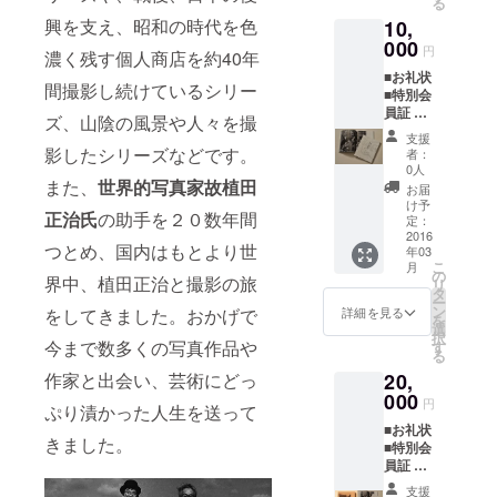
る
2,200円
興を支え、昭和の時代を色
10,
（FAAV
O支援者
000
円
濃く残す個人商店を約40年
様限
■お礼状
定、池
間撮影し続けているシリー
■特別会
本喜巳
員証 1
直筆サ
ズ、山陰の風景や人々を撮
枚
イン入
支援
（FAAV
り）
影したシリーズなどです。
者：
O支援者
0人
様限
また、
世界的写真家故植田
お届
定・永
け予
正治氏
の助手を２０数年間
久入場
定：
無料）
2016
つとめ、国内はもとより世
年03
■写真集
こ
月
『近世
の
界中、植田正治と撮影の旅
リ
店屋
タ
ー
考』１
ン
詳細を見る
をしてきました。おかげで
を
冊 定価
選
択
2,800円
今まで数多くの写真作品や
す
る
（FAAV
20,
作家と出会い、芸術にどっ
O支援者
様限
000
円
ぷり漬かった人生を送って
定、池
■お礼状
本喜巳
きました。
■特別会
直筆サ
員証 2
イン入
枚
り）
支援