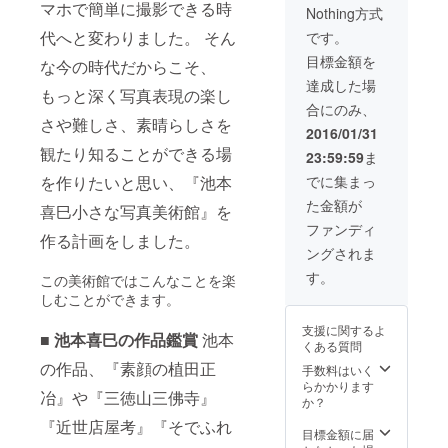
イン入
マホで簡単に撮影できる時
Nothing方式
定、見
り）
本と写
(※20,00
代へと変わりました。 そん
です。
真が異
0円プラ
目標金額を
なる場
な今の時代だからこそ、
ンの画
合がご
像を参
達成した場
もっと深く写真表現の楽し
ざいま
照して
合にのみ、
す。）
くださ
さや難しさ、素晴らしさを
(※50,00
い。) ■
2016/01/31
0円プラ
オリジ
観たり知ることができる場
23:59:59
ま
ンの画
ナルプ
像を参
リント
を作りたいと思い、『池本
でに集まっ
照して
Ｔシャ
た金額が
くださ
喜巳小さな写真美術館』を
ツ
い。) ※
（FAAV
ファンディ
作る計画をしました。
色は黒
O支援者
ングされま
のみ、
様限
サイズ
定、見
す。
この美術館ではこんなことを楽
はお選
本とプ
しむことができます。
びいた
リント
だけま
写真が
支援に関するよ
す。
■ 池本喜巳の作品鑑賞
池本
異なる
くある質問
S,M,L,X
場合が
の作品、『素顔の植田正
L サイ
ござい
手数料はいく
ズとな
ま
らかかります
冶』や『三徳山三佛寺』
りま
す。）
か？
す。 ■
※色は黒
『近世店屋考』『そでふれ
写真集
のみ、
目標金額に届
『三徳