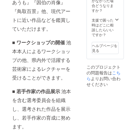
サイズ
かなかった場
あうも』『因伯の肖像』
山三佛
はお選
合どうなりま
寺』１
びいた
『鳥取百景』他、現代アー
すか？
冊 定価
だけま
トに近い作品などを鑑賞し
30,000
す。
支援で困った
円
S,M,L,X
時はどこに相
ていただけます。
（FAAV
L サイ
談したらいい
O支援者
ズとな
ですか？
様限
りま
■ ワークショップの開催
池
定、池
す。
ヘルプページを
本喜巳
本本人によるワークショッ
見る
直筆サ
イン入
プの他、県内外で活躍する
り）
このプロジェクト
芸術家によるレクチャーを
の問題報告は
こち
受けることができます。
ら
よりお問い合わ
せください
■ 若手作家の作品展示
池本
を含む選考委員会を組織
し、選考された作品を展示
し、若手作家の育成に努め
ます。