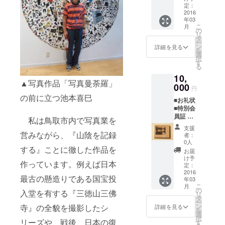
り
定：
2016
年03
こ
月
の
リ
タ
ー
ン
詳細を見る
を
選
択
す
る
10,
▲写真作品「写真曼荼羅」
000
円
の前に立つ池本喜巳
■お礼状
■特別会
員証 1
私は鳥取市内で写真業を
枚
支援
（FAAV
営みながら、『山陰を記録
者：
O支援者
0人
様限
する』ことに徹した作品を
お届
定・永
け予
作っています。例えば日本
久入場
定：
無料）
2016
最古の懸造りである国宝投
年03
■写真集
こ
月
「そで
の
入堂を有する『三徳山三佛
リ
ふれあ
タ
ー
うも
ン
寺』の全貌を撮影したシ
詳細を見る
を
２」１
選
択
冊 定価
リーズや、戦後、日本の復
す