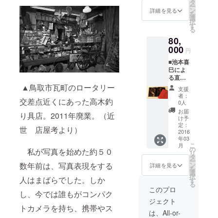
無料）
O支援者
タ
ー
■写真集
様限
ン
詳細を見る
を
『そで
定、池
選
択
ふれあ
本喜巳
す
る
うも
直筆サ
80,
２』１
イン入
冊 定価
000
り）
円
2,200円
■池本喜
（FAAV
巳によ
O支援者
る直筆
様限
のお礼
▲鳥取市瓦町のロータリー
定、池
支援
状 ■特
本喜巳
者：
交差点近くにあった高木釣
別会員
直筆サ
0人
証 8枚
イン入
お届
り具店。2011年廃業。（近
（FAAV
り） ■
け予
O支援者
写真集
定：
世 店屋考より）
様限
2016
『近世
年03
定・永
店屋
こ
月
久入場
考』１
の
私が写真を始めた約５０
リ
無料）
冊 定価
タ
ー
■オリジ
2,800円
数年前は、写真表現をする
ン
詳細を見る
を
ナルプ
（FAAV
選
択
人はまばらでした。しか
リント
O支援者
す
る
Ｔシャ
様限
このプロ
し、今では誰もがコンパク
ツ
定、池
ジェクト
（FAAV
本喜巳
トカメラを持ち、携帯やス
O支援者
直筆サ
は、All-or-
様限