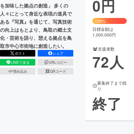
0
円
を加味した拠点の創造」 多くの
まちづくり・地域活性化
人々にとって身近な表現の道具で
126%
ある『写真』を通じて、写真技術
目標金額は
の向上はもとより、鳥取の郷土文
CAMPFIRE for Social Good
CAMPFIRE Creation
1,000,000円
化・芸術を語り、憩える拠点を鳥
CAMPFIREふるさと納税
machi-ya
コミュニティ
取市中心市街地に創造したい。
支援者数
ポスト
シェア
72
人
LINEで送る
URLコピー
埋め込み
QRコード
募集終了まで残
り
終了