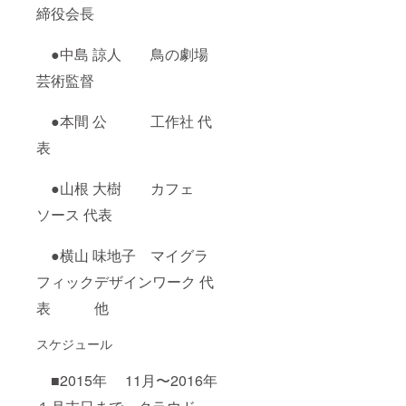
締役会長
●中島 諒人 鳥の劇場
芸術監督
●本間 公 工作社 代
表
●山根 大樹 カフェ
ソース 代表
●横山 味地子 マイグラ
フィックデザインワーク 代
表 他
スケジュール
■2015年 11月〜2016年