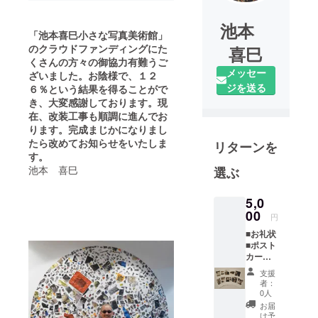
池本
「池本喜巳小さな写真美術館」
のクラウドファンディングにた
喜巳
くさんの方々の御協力有難うご
メッセー
ざいました。お陰様で、１２
ジを送る
６％という結果を得ることがで
き、大変感謝しております。現
在、改装工事も順調に進んでお
ります。完成まじかになりまし
たら改めてお知らせをいたしま
リターンを
す。
池本 喜巳
選ぶ
5,0
00
円
■お礼状
■ポスト
カード
「そで
支援
ふれあ
者：
うも」
0人
１組１
お届
０枚入
け予