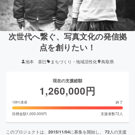
次世代へ繋ぐ、写真文化の発信拠
点を創りたい！
池本 喜巳
まちづくり・地域活性化
鳥取県
現在の支援総額
1,260,000
円
終了
126
%達成
目標金額
1,000,000
円
支援者数
72
人
このプロジェクトは、
2015/11/04
に募集を開始し、
72
人の支援