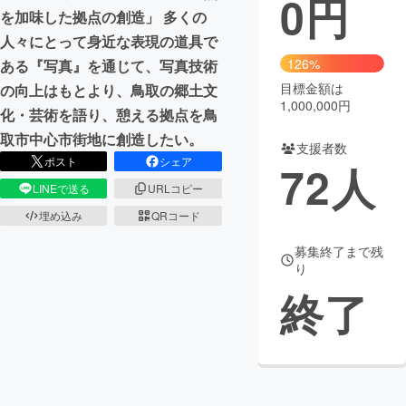
0
円
を加味した拠点の創造」 多くの
まちづくり・地域活性化
人々にとって身近な表現の道具で
126%
ある『写真』を通じて、写真技術
目標金額は
の向上はもとより、鳥取の郷土文
CAMPFIRE for Social Good
CAMPFIRE Creation
1,000,000円
化・芸術を語り、憩える拠点を鳥
CAMPFIREふるさと納税
machi-ya
コミュニティ
取市中心市街地に創造したい。
支援者数
ポスト
シェア
72
人
LINEで送る
URLコピー
埋め込み
QRコード
募集終了まで残
り
終了