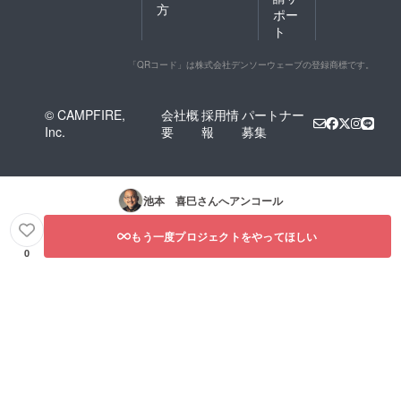
方
ポー
ト
「QRコード」は株式会社デンソーウェーブの登録商標です。
© CAMPFIRE,
会社概
採用情
パートナー
Inc.
要
報
募集
池本 喜巳
さんへアンコール
もう一度プロジェクトをやってほしい
0