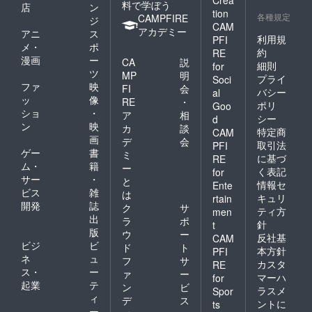
Crea
料で学ぼう
店
ン
tion
各種規定
CAMPFIRE
ジ
CAM
アカデミー
アニ
ス
利用規
PFI
メ・
ポ
約
RE
漫画
ー
CA
説
細則
for
ツ
MP
明
プライ
Soci
ファ
映
FI
会
バシー
al
ッ
像
RE
・
ポリ
Goo
ショ
・
ア
相
シー
d
ン
映
カ
談
特定商
CAM
画
デ
会
取引法
PFI
ゲー
書
ミ
に基づ
RE
ム・
籍
ー
く表記
for
サー
・
と
情報セ
Ente
ビス
雑
は
キュリ
rtain
開発
誌
ク
サ
ティ方
men
出
ラ
ポ
針
t
版
ウ
ー
反社基
CAM
ビジ
ビ
ド
ト
本方針
PFI
ネ
ュ
フ
サ
カスタ
RE
ス・
ー
ァ
ー
マーハ
for
起業
テ
ン
ビ
ラスメ
Spor
ィ
デ
ス
ントに
ts
ー