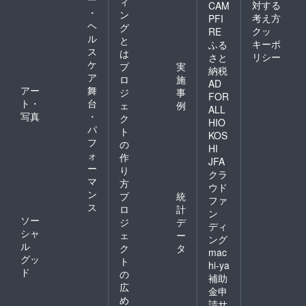
ィ
対する
CAM
・
ン
考え方
PFI
ヘ
グ
クッ
RE
ル
と
キーポ
ふる
ス
は
リシー
さと
ケ
プ
実
納税
ア
ロ
施
AD
アー
舞
ジ
事
FOR
ト・
台
ェ
例
ALL
写真
・
ク
HIO
パ
ト
KOS
フ
の
HI
ォ
作
JFA
ー
り
クラ
マ
方
ウド
ン
プ
統
ファ
ス
ロ
計
ン
ソー
ジ
デ
ディ
シャ
ェ
ー
ング
ル
ク
タ
mac
グッ
ト
hi-ya
ド
の
補助
広
金申
め
請サ