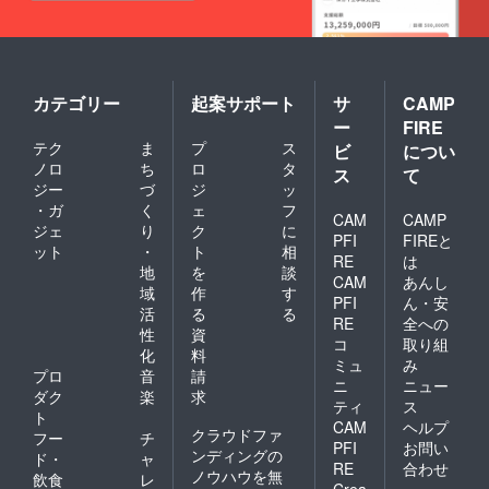
カテゴリー
起案サポート
サ
CAMP
ー
FIRE
テク
ま
プ
ス
ビ
につい
ノロ
ち
ロ
タ
ス
て
ジー
づ
ジ
ッ
・ガ
く
ェ
フ
CAM
CAMP
ジェ
り
ク
に
PFI
FIREと
ット
・
ト
相
RE
は
地
を
談
CAM
あんし
域
作
す
PFI
ん・安
活
る
る
RE
全への
性
資
コ
取り組
化
料
ミュ
み
プロ
音
請
ニ
ニュー
ダク
楽
求
ティ
ス
ト
CAM
ヘルプ
クラウドファ
フー
チ
PFI
お問い
ンディングの
ド・
ャ
RE
合わせ
ノウハウを無
飲食
レ