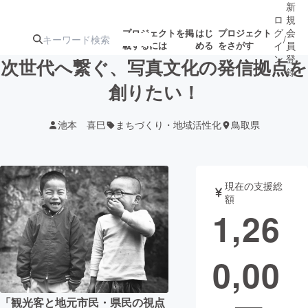
新
ロ
規
グ
会
プロジェクトを掲
はじ
プロジェクト
/
載するには
める
をさがす
イ
員
ン
登
次世代へ繋ぐ、写真文化の発信拠点を
録
創りたい！
人気のプロ
注目のリ
注目の新着プロ
募集終了が近いプ
もうすぐ公開
池本 喜巳
まちづくり・地域活性化
鳥取県
ジェクト
ターン
ジェクト
ロジェクト
されます
アート・写真
音楽
現在の支援総
額
1,26
テクノロジー・ガジェット
ゲーム・サ
0,00
映像・映画
書籍・雑誌
ビジネス・起業
チャレンジ
「観光客と地元市民・県民の視点