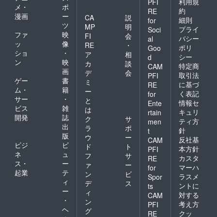
利用規
PFI
メ・
ポ
約
RE
漫画
ー
CA
説
細則
for
ツ
MP
明
プライ
Soci
ファ
映
FI
会
バシー
al
ッ
像
RE
・
ポリ
Goo
ショ
・
ア
相
シー
d
ン
映
カ
談
特定商
CAM
画
デ
会
取引法
PFI
ゲー
書
ミ
に基づ
RE
ム・
籍
ー
く表記
for
サー
・
と
情報セ
Ente
ビス
雑
は
キュリ
rtain
開発
誌
ク
サ
ティ方
men
出
ラ
ポ
針
t
版
ウ
ー
反社基
CAM
ビジ
ビ
ド
ト
本方針
PFI
ネ
ュ
フ
サ
カスタ
RE
ス・
ー
ァ
ー
マーハ
for
起業
テ
ン
ビ
ラスメ
Spor
ィ
デ
ス
ントに
ts
ー
ィ
対する
CAM
・
ン
考え方
PFI
ヘ
グ
クッ
RE