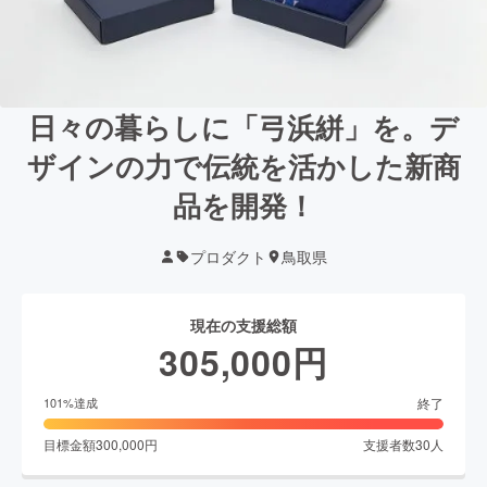
日々の暮らしに「弓浜絣」を。デ
ザインの力で伝統を活かした新商
品を開発！
プロダクト
鳥取県
現在の支援総額
305,000
円
終了
101
%達成
目標金額
300,000
円
支援者数
30
人