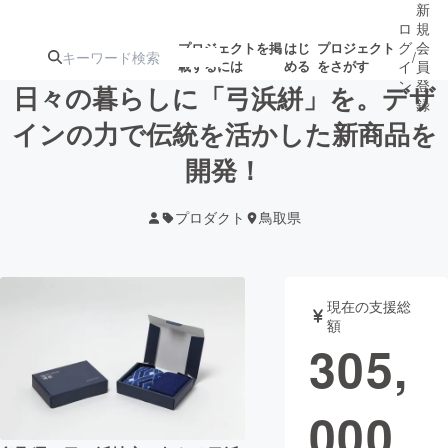
新
ロ
規
グ
会
プロジェクトを掲
はじ
プロジェクト
/
載するには
める
をさがす
イ
員
ン
登
日々の暮らしに「弓浜絣」を。デザ
録
インの力で伝統を活かした新商品を
開発！
人気のプロ
注目のリ
注目の新着プロ
募集終了が近いプ
もうすぐ公開
ジェクト
ターン
ジェクト
ロジェクト
されます
プロダクト
鳥取県
アート・写真
音楽
現在の支援総
テクノロジー・ガジェット
ゲーム・サ
額
305,
映像・映画
書籍・雑誌
000
ビジネス・起業
チャレンジ