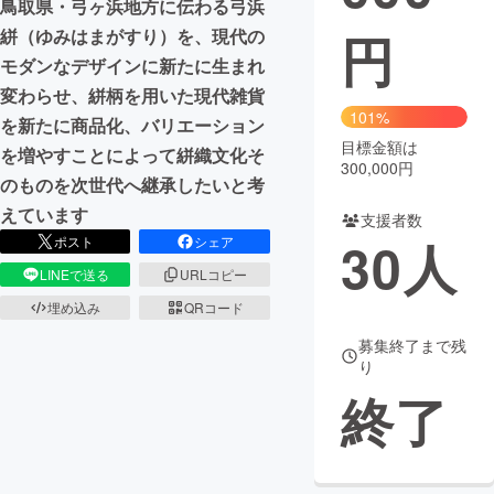
鳥取県・弓ヶ浜地方に伝わる弓浜
円
絣（ゆみはまがすり）を、現代の
まちづくり・地域活性化
モダンなデザインに新たに生まれ
変わらせ、絣柄を用いた現代雑貨
CAMPFIRE for Social Good
CAMPFIRE Creation
101%
を新たに商品化、バリエーション
CAMPFIREふるさと納税
machi-ya
コミュニティ
目標金額は
を増やすことによって絣織文化そ
300,000円
のものを次世代へ継承したいと考
えています
支援者数
30
人
ポスト
シェア
LINEで送る
URLコピー
埋め込み
QRコード
募集終了まで残
り
終了