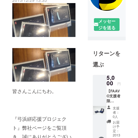
2015/12/29 13:35
メッセー
ジを送る
リターンを
選ぶ
5,0
00
円
皆さんこんにちわ。
【FAAV
O支援者
限
定！】
支援
■弓浜絣
者：
×今治タ
0人
『弓浜絣応援プロジェク
オル 2
お届
つ折り
け予
ト』弊社ページをご覧頂
デザイ
定：
ンハン
2013
き、誠にありがとうござい