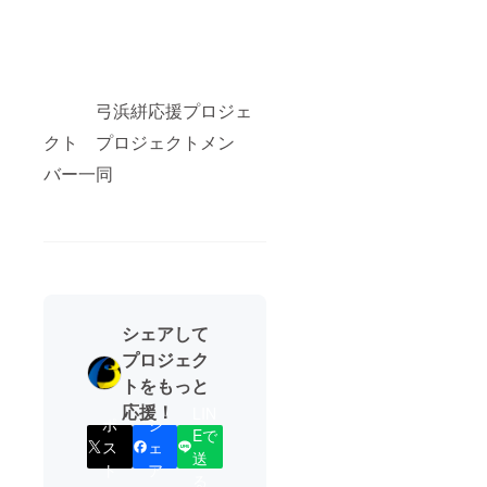
弓浜絣応援プロジェ
クト プロジェクトメン
バー一同
シェアして
プロジェク
トをもっと
応援！
LIN
ポ
シ
Eで
ス
ェ
送
ト
ア
る