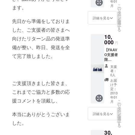
年01
カチタ
こ
月
ます。
オル
の
リ
×1ヶ ■
タ
ー
弓濵瑞
ン
詳細を見る
を
先日から準備をしておりま
織ハン
選
択
カチタ
す
した、ご支援者の皆さまへ
る
オルデ
10,
ザイン
向けたリターン品の発送準
クリア
000
円
ファイ
備が整い、昨日、発送を全
【FAAV
ル
O支援者
×1ヶ ※
て完了致しました。
限
現在デ
定！】
ザイン
支援
■弓浜絣
してい
者：
×今治タ
るもの
0人
オル 2
は未だ
お届
ご支援頂きました皆さま、
つ折り
販売さ
け予
デザイ
れてお
定：
これまでご協力と多数の応
ンハン
2013
らず、
年01
カチタ
このク
援コメントを頂戴し、
こ
月
オル
ラウド
の
リ
×2ヶ
ファン
タ
ー
（「漱
ディン
ン
本当にありがとうございま
詳細を見る
を
（SOU
グの支
選
択
）」
した。
援でし
す
る
×1ヶ＋
か手に
30,
「綾
入らな