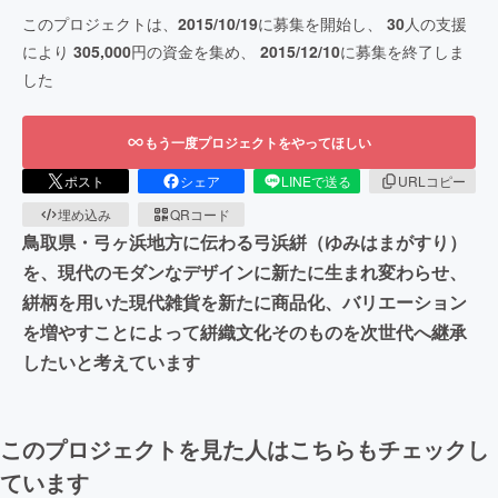
このプロジェクトは、
2015/10/19
に募集を開始し、
30
人の支援
により
305,000
円の資金を集め、
2015/12/10
に募集を終了しま
した
もう一度プロジェクトをやってほしい
ポスト
シェア
LINEで送る
URLコピー
埋め込み
QRコード
鳥取県・弓ヶ浜地方に伝わる弓浜絣（ゆみはまがすり）
を、現代のモダンなデザインに新たに生まれ変わらせ、
絣柄を用いた現代雑貨を新たに商品化、バリエーション
を増やすことによって絣織文化そのものを次世代へ継承
したいと考えています
このプロジェクトを見た人はこちらもチェックし
ています