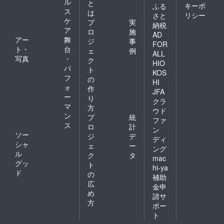
ル
と
キーポ
ふる
ス
は
リシー
さと
ケ
プ
実
納税
ア
ロ
施
AD
アー
舞
ジ
事
FOR
ト・
台
ェ
例
ALL
写真
・
ク
HIO
パ
ト
KOS
フ
の
HI
ォ
作
JFA
ー
り
クラ
マ
方
ウド
ン
プ
統
ファ
ス
ロ
計
ン
ソー
ジ
デ
ディ
シャ
ェ
ー
ング
ル
ク
タ
mac
グッ
ト
hi-ya
ド
の
補助
広
金申
め
請サ
方
ポー
ト