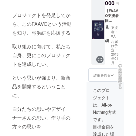
（AYA
000
いもの
円
）」
です。
【FAAV
×1ヶ）
プロジェクトを発足してか
O支援者
■弓濵瑞
限
織ハン
ら、このFAAVOという活動
定！】
カチタ
支援
■絣タペ
オルデ
者：
を知り、弓浜絣を応援する
スト
ザイン
0人
リー1ヶ
クリア
お届
■弓浜絣
ファイ
取り組みに向けて、私たち
け予
×今治タ
ル
定：
オル2つ
2013
自身、更にこのプロジェク
×2ヶ
年01
折りデ
（「漱
こ
月
トを達成したい、
ザイン
（SOU
の
リ
ハンカ
）×1ヶ
タ
ー
チタオ
＋綾
ン
詳細を見る
という思いが強まり、新商
を
ル×2ヶ
（AYA
選
択
（「漱
）
す
品を開発するということ
る
（SOU
×1ヶ」
このプロ
）」
※現在デ
に、
ジェクト
×1ヶ＋
ザイン
「綾
してい
は、All-or-
（AYA
自分たちの思いやデザイ
るもの
Nothing方式
）」
は未だ
ナーさんの思い、作り手の
×1ヶ）
販売さ
です。
■弓濵瑞
れてお
方々の思いを
目標金額を
織ハン
らず、
カチタ
このク
達成した場