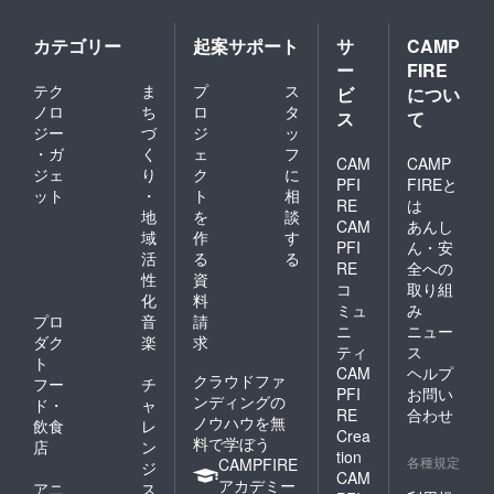
カテゴリー
起案サポート
サ
CAMP
ー
FIRE
テク
ま
プ
ス
ビ
につい
ノロ
ち
ロ
タ
ス
て
ジー
づ
ジ
ッ
・ガ
く
ェ
フ
CAM
CAMP
ジェ
り
ク
に
PFI
FIREと
ット
・
ト
相
RE
は
地
を
談
CAM
あんし
域
作
す
PFI
ん・安
活
る
る
RE
全への
性
資
コ
取り組
化
料
ミュ
み
プロ
音
請
ニ
ニュー
ダク
楽
求
ティ
ス
ト
CAM
ヘルプ
クラウドファ
フー
チ
PFI
お問い
ンディングの
ド・
ャ
RE
合わせ
ノウハウを無
飲食
レ
Crea
料で学ぼう
店
ン
tion
各種規定
CAMPFIRE
ジ
CAM
アカデミー
アニ
ス