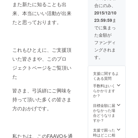
オルデ
ラウド
また新たに知ることも出
合にのみ、
ザイン
ファン
クリア
ディン
2015/12/10
来、本当にいい活動が出来
ファイ
グの支
23:59:59
ま
ル×2ヶ
援でし
たと思っております。
※現在デ
か手に
でに集まっ
ザイン
入らな
た金額が
してい
いもの
るもの
です。
ファンディ
は未だ
これもひとえに、ご支援頂
ングされま
販売さ
れてお
す。
いた皆さまや、このプロ
らず、
このク
ジェクトページをご覧頂い
ラウド
支援に関するよ
ファン
た
くある質問
ディン
グの支
手数料はいく
援でし
皆さま、弓浜絣にご興味を
らかかります
か手に
か？
持って頂いた多くの皆さま
入らな
いもの
目標金額に届
方のおかげです。
です。
かなかった場
合どうなりま
すか？
支援で困った
時はどこに相
私たちは、このFAAVOを通