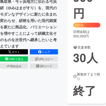
鳥取県・弓ヶ浜地方に伝わる弓浜
円
絣（ゆみはまがすり）を、現代の
まちづくり・地域活性化
モダンなデザインに新たに生まれ
変わらせ、絣柄を用いた現代雑貨
CAMPFIRE for Social Good
CAMPFIRE Creation
101%
を新たに商品化、バリエーション
CAMPFIREふるさと納税
machi-ya
コミュニティ
目標金額は
を増やすことによって絣織文化そ
300,000円
のものを次世代へ継承したいと考
えています
支援者数
30
人
ポスト
シェア
LINEで送る
URLコピー
埋め込み
QRコード
募集終了まで残
り
終了