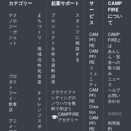
カテゴリー
起案サポート
サ
CAMP
ー
FIRE
テク
ま
プ
ス
ビ
につい
ノロ
ち
ロ
タ
ス
て
ジー
づ
ジ
ッ
・ガ
く
ェ
フ
CAM
CAMP
ジェ
り
ク
に
PFI
FIREと
ット
・
ト
相
RE
は
地
を
談
CAM
あんし
域
作
す
PFI
ん・安
活
る
る
RE
全への
性
資
コ
取り組
化
料
ミュ
み
プロ
音
請
ニ
ニュー
ダク
楽
求
ティ
ス
ト
CAM
ヘルプ
クラウドファ
フー
チ
PFI
お問い
ンディングの
ド・
ャ
RE
合わせ
ノウハウを無
飲食
レ
Crea
料で学ぼう
店
ン
tion
各種規定
CAMPFIRE
ジ
CAM
アカデミー
アニ
ス
利用規
PFI
メ・
ポ
約
RE