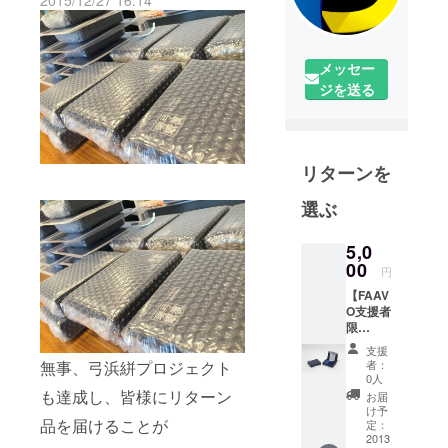
2015/12/27 16:14
メッセー
ジを送る
リターンを
選ぶ
5,0
00
円
【FAAV
O支援者
限
定！】
支援
■弓浜絣
無事、弓浜絣プロジェクト
者：
×今治タ
0人
オル 2
も達成し、皆様にリターン
お届
つ折り
け予
品を届けることが
デザイ
定：
ンハン
2013