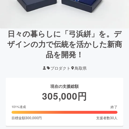
日々の暮らしに「弓浜絣」を。デ
ザインの力で伝統を活かした新商
品を開発！
プロダクト
鳥取県
現在の支援総額
305,000
円
終了
101
%達成
目標金額
300,000
円
支援者数
30
人