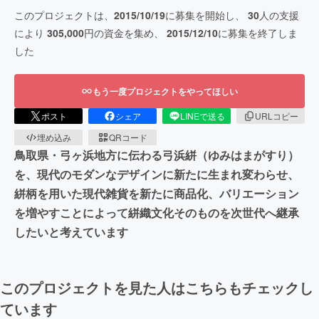
このプロジェクトは、
2015/10/19
に募集を開始し、
30
人の支援
により
305,000
円の資金を集め、
2015/12/10
に募集を終了しま
した
もう一度プロジェクトをやってほしい
ポスト
シェア
LINEで送る
URLコピー
埋め込み
QRコード
鳥取県・弓ヶ浜地方に伝わる弓浜絣（ゆみはまがすり）
を、現代のモダンなデザインに新たに生まれ変わらせ、
絣柄を用いた現代雑貨を新たに商品化、バリエーション
を増やすことによって絣織文化そのものを次世代へ継承
したいと考えています
このプロジェクトを見た人はこちらもチェックし
ています