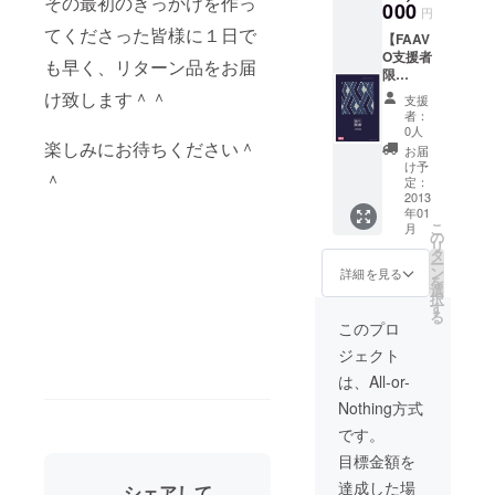
その最初のきっかけを作っ
（AYA
000
いもの
円
）」
です。
てくださった皆様に１日で
【FAAV
×1ヶ）
O支援者
■弓濵瑞
も早く、リターン品をお届
限
織ハン
定！】
カチタ
け致します＾＾
支援
■絣タペ
オルデ
者：
スト
ザイン
0人
リー1ヶ
楽しみにお待ちください＾
クリア
お届
■弓浜絣
ファイ
け予
＾
×今治タ
ル
定：
オル2つ
2013
×2ヶ
年01
折りデ
（「漱
こ
月
ザイン
（SOU
の
リ
ハンカ
）×1ヶ
タ
ー
チタオ
＋綾
ン
詳細を見る
を
ル×2ヶ
（AYA
選
択
（「漱
）
す
る
（SOU
×1ヶ」
このプロ
）」
※現在デ
ジェクト
×1ヶ＋
ザイン
「綾
してい
は、All-or-
（AYA
るもの
Nothing方式
）」
は未だ
×1ヶ）
販売さ
です。
■弓濵瑞
れてお
目標金額を
織ハン
らず、
カチタ
このク
達成した場
シェアして