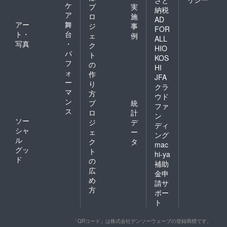
さと
ケ
プ
実
納税
ア
ロ
施
AD
アー
舞
ジ
事
FOR
ト・
台
ェ
例
ALL
写真
・
ク
HIO
パ
ト
KOS
フ
の
HI
ォ
作
JFA
ー
り
クラ
マ
方
ウド
ン
プ
統
ファ
ス
ロ
計
ン
ソー
ジ
デ
ディ
シャ
ェ
ー
ング
ル
ク
タ
mac
グッ
ト
hi-ya
ド
の
補助
広
金申
め
請サ
方
ポー
ト
「QRコード」は株式会社デンソーウェーブの登録商標です。