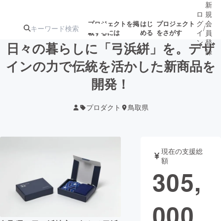
新
ロ
規
グ
会
プロジェクトを掲
はじ
プロジェクト
/
載するには
める
をさがす
イ
員
ン
登
日々の暮らしに「弓浜絣」を。デザ
録
インの力で伝統を活かした新商品を
開発！
人気のプロ
注目のリ
注目の新着プロ
募集終了が近いプ
もうすぐ公開
ジェクト
ターン
ジェクト
ロジェクト
されます
プロダクト
鳥取県
アート・写真
音楽
現在の支援総
テクノロジー・ガジェット
ゲーム・サ
額
305,
映像・映画
書籍・雑誌
000
ビジネス・起業
チャレンジ