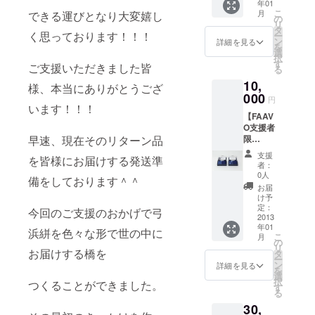
年01
カチタ
こ
月
できる運びとなり大変嬉し
オル
の
リ
×1ヶ ■
タ
く思っております！！！
ー
弓濵瑞
ン
詳細を見る
を
織ハン
選
択
カチタ
す
ご支援いただきました皆
る
オルデ
10,
ザイン
様、本当にありがとうござ
クリア
000
円
ファイ
います！！！
【FAAV
ル
O支援者
×1ヶ ※
早速、現在そのリターン品
限
現在デ
定！】
ザイン
支援
を皆様にお届けする発送準
■弓浜絣
してい
者：
×今治タ
るもの
0人
備をしております＾＾
オル 2
は未だ
お届
つ折り
販売さ
け予
デザイ
れてお
定：
今回のご支援のおかげで弓
ンハン
2013
らず、
年01
カチタ
このク
浜絣を色々な形で世の中に
こ
月
オル
ラウド
の
リ
×2ヶ
お届けする橋を
ファン
タ
ー
（「漱
ディン
ン
詳細を見る
を
（SOU
グの支
選
択
つくることができました。
）」
援でし
す
る
×1ヶ＋
か手に
30,
「綾
入らな