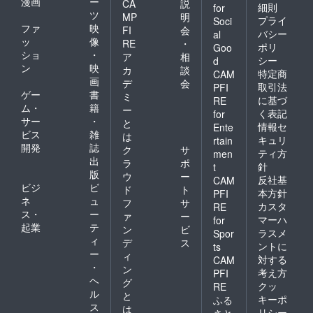
漫画
ー
CA
説
細則
for
ツ
MP
明
プライ
Soci
ファ
映
FI
会
バシー
al
ッ
像
RE
・
ポリ
Goo
ショ
・
ア
相
シー
d
ン
映
カ
談
特定商
CAM
画
デ
会
取引法
PFI
ゲー
書
ミ
に基づ
RE
ム・
籍
ー
く表記
for
サー
・
と
情報セ
Ente
ビス
雑
は
キュリ
rtain
開発
誌
ク
サ
ティ方
men
出
ラ
ポ
針
t
版
ウ
ー
反社基
CAM
ビジ
ビ
ド
ト
本方針
PFI
ネ
ュ
フ
サ
カスタ
RE
ス・
ー
ァ
ー
マーハ
for
起業
テ
ン
ビ
ラスメ
Spor
ィ
デ
ス
ントに
ts
ー
ィ
対する
CAM
・
ン
考え方
PFI
ヘ
グ
クッ
RE
ル
と
キーポ
ふる
ス
は
リシー