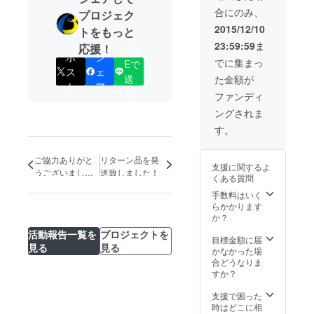
オルデ
ラウド
合にのみ、
プロジェク
ザイン
ファン
クリア
ディン
2015/12/10
トをもっと
ファイ
グの支
23:59:59
ま
応援！
ル×2ヶ
援でし
LIN
ポ
シ
※現在デ
か手に
でに集まっ
Eで
ザイン
ス
ェ
入らな
送
た金額が
してい
いもの
ト
ア
るもの
る
です。
ファンディ
は未だ
ングされま
販売さ
れてお
す。
らず、
このク
ラウド
ご協力ありがと
リターン品を発
支援に関するよ
ファン
うございまし
送致しました！
くある質問
ディン
た。
グの支
手数料はいく
援でし
らかかります
か手に
か？
入らな
活動報告一覧を
プロジェクトを
いもの
目標金額に届
見る
見る
です。
かなかった場
合どうなりま
すか？
支援で困った
時はどこに相