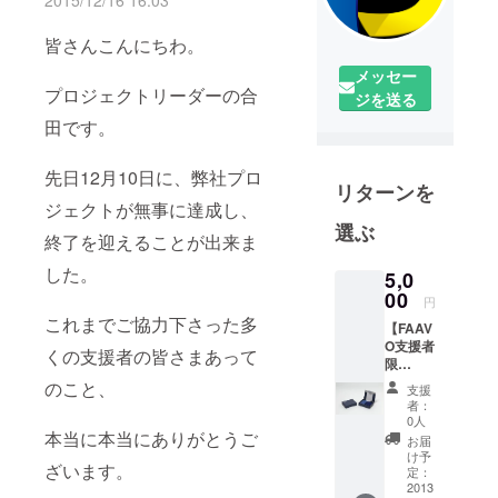
2015/12/16 16:03
皆さんこんにちわ。
メッセー
プロジェクトリーダーの合
ジを送る
田です。
先日12月10日に、弊社プロ
リターンを
ジェクトが無事に達成し、
選ぶ
終了を迎えることが出来ま
した。
5,0
00
円
これまでご協力下さった多
【FAAV
O支援者
くの支援者の皆さまあって
限
定！】
のこと、
支援
■弓浜絣
者：
×今治タ
0人
オル 2
本当に本当にありがとうご
お届
つ折り
け予
ざいます。
デザイ
定：
ンハン
2013