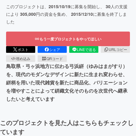
このプロジェクトは、
2015/10/19
に募集を開始し、
30
人の支援
により
305,000
円の資金を集め、
2015/12/10
に募集を終了しま
した
もう一度プロジェクトをやってほしい
ポスト
シェア
LINEで送る
URLコピー
埋め込み
QRコード
鳥取県・弓ヶ浜地方に伝わる弓浜絣（ゆみはまがすり）
を、現代のモダンなデザインに新たに生まれ変わらせ、
絣柄を用いた現代雑貨を新たに商品化、バリエーション
を増やすことによって絣織文化そのものを次世代へ継承
したいと考えています
このプロジェクトを見た人はこちらもチェックし
ています