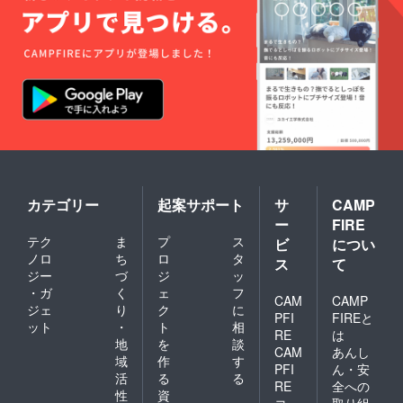
カテゴリー
起案サポート
サ
CAMP
ー
FIRE
テク
ま
プ
ス
ビ
につい
ノロ
ち
ロ
タ
ス
て
ジー
づ
ジ
ッ
・ガ
く
ェ
フ
CAM
CAMP
ジェ
り
ク
に
PFI
FIREと
ット
・
ト
相
RE
は
地
を
談
CAM
あんし
域
作
す
PFI
ん・安
活
る
る
RE
全への
性
資
コ
取り組