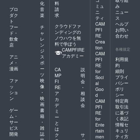
化
料
ミュ
み
プロ
音
請
ニ
ニュー
ダク
楽
求
ティ
ス
ト
CAM
ヘルプ
クラウドファ
フー
チ
PFI
お問い
ンディングの
ド・
ャ
RE
合わせ
ノウハウを無
飲食
レ
Crea
料で学ぼう
店
ン
tion
各種規定
CAMPFIRE
ジ
CAM
アカデミー
アニ
ス
利用規
PFI
メ・
ポ
約
RE
漫画
ー
CA
説
細則
for
ツ
MP
明
プライ
Soci
ファ
映
FI
会
バシー
al
ッ
像
RE
・
ポリ
Goo
ショ
・
ア
相
シー
d
ン
映
カ
談
特定商
CAM
画
デ
会
取引法
PFI
ゲー
書
ミ
に基づ
RE
ム・
籍
ー
く表記
for
サー
・
と
情報セ
Ente
ビス
雑
は
キュリ
rtain
開発
誌
ク
サ
ティ方
men
出