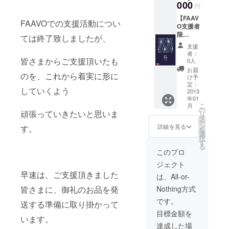
（AYA
000
いもの
円
）」
です。
【FAAV
×1ヶ）
FAAVOでの支援活動につい
O支援者
■弓濵瑞
限
織ハン
ては終了致しましたが、
定！】
カチタ
支援
■絣タペ
オルデ
者：
スト
皆さまからご支援頂いたも
ザイン
0人
リー1ヶ
クリア
お届
のを、これから着実に形に
■弓浜絣
ファイ
け予
×今治タ
ル
定：
していくよう
オル2つ
2013
×2ヶ
年01
折りデ
（「漱
こ
月
ザイン
（SOU
の
頑張っていきたいと思いま
リ
ハンカ
）×1ヶ
タ
ー
チタオ
＋綾
ン
詳細を見る
す。
を
ル×2ヶ
（AYA
選
択
（「漱
）
す
る
（SOU
×1ヶ」
このプロ
）」
※現在デ
ジェクト
×1ヶ＋
ザイン
早速は、ご支援頂きました
「綾
してい
は、All-or-
（AYA
るもの
皆さまに、御礼のお品を発
Nothing方式
）」
は未だ
×1ヶ）
販売さ
です。
送する準備に取り掛かって
■弓濵瑞
れてお
目標金額を
織ハン
らず、
います。
カチタ
このク
達成した場