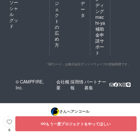
ソー
ジ
デ
ディ
シャ
ェ
ー
ング
ル
ク
タ
mac
グッ
ト
hi-ya
ド
の
補助
広
金申
め
請サ
方
ポー
ト
「QRコード」は株式会社デンソーウェーブの登録商標です。
© CAMPFIRE,
会社概
採用情
パートナー
Inc.
要
報
募集
さんへアンコール
もう一度プロジェクトをやってほしい
0