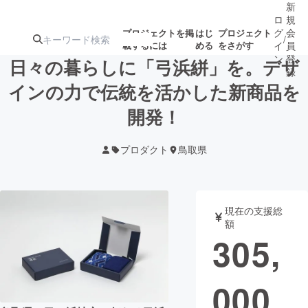
新
ロ
規
グ
会
プロジェクトを掲
はじ
プロジェクト
/
載するには
める
をさがす
イ
員
ン
登
日々の暮らしに「弓浜絣」を。デザ
録
インの力で伝統を活かした新商品を
開発！
人気のプロ
注目のリ
注目の新着プロ
募集終了が近いプ
もうすぐ公開
ジェクト
ターン
ジェクト
ロジェクト
されます
プロダクト
鳥取県
アート・写真
音楽
現在の支援総
テクノロジー・ガジェット
ゲーム・サ
額
305,
映像・映画
書籍・雑誌
000
ビジネス・起業
チャレンジ