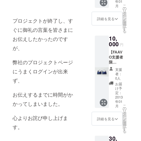
年01
カチタ
こ
月
オル
の
リ
×1ヶ ■
タ
ー
弓濵瑞
ン
詳細を見る
プロジェクトが終了し、す
を
織ハン
選
択
カチタ
す
ぐに御礼の言葉を皆さまに
る
オルデ
10,
ザイン
お伝えしたかったのです
クリア
000
円
が、
ファイ
【FAAV
ル
O支援者
×1ヶ ※
弊社のプロジェクトページ
限
現在デ
定！】
ザイン
支援
にうまくログインが出来
■弓浜絣
してい
者：
×今治タ
るもの
0人
ず、
オル 2
は未だ
お届
つ折り
販売さ
け予
デザイ
れてお
定：
お伝えするまでに時間がか
ンハン
2013
らず、
年01
カチタ
かってしまいました。
このク
こ
月
オル
ラウド
の
リ
×2ヶ
ファン
タ
ー
心よりお詫び申し上げま
（「漱
ディン
ン
詳細を見る
を
（SOU
グの支
選
択
す。
）」
援でし
す
る
×1ヶ＋
か手に
30,
「綾
入らな