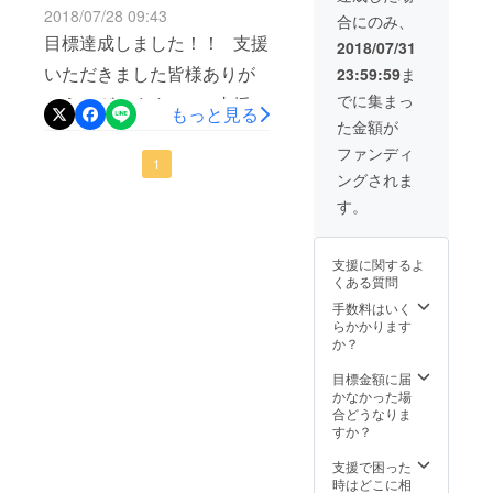
いたします。 支援いただい
た。 優先駐車券を忘れずに
2018/07/28 09:43
ただきますのでしばらくお
状態です。 来年以降のイベ
合にのみ、
ている方の中で住所が町名
目標達成しました！！ 支援
必ず車のダッシュボード前
2018/07/31
待ち下さい。 クラウドファ
ントの継続もしくは別の形
等までしか書いていない方
いただきました皆様ありが
23:59:59
ま
に掲げてください。 万が一
ンディングで支援を考えて
での開催等検討していきた
が何名かいます。 もし、自
でに集まっ
とうございます！！ 支援頂
忘れたり、ダッシュボード
もっと見る
いたけど間に合わなかった
いと考えています。 そこで
分かも？と思う方は下記の
た金額が
いた皆さんのおかげで、今
前に掲げていない場合優先
という声も聞こえてきま
参考にしたいため、来場頂
ファンディ
アドレスまで住所、氏名を
日の時点で目標の120％と
1
駐車場に止められないこと
す。 そのため、イベント
いた方のご意見を頂戴でき
ングされま
再度お送りください。
なっています。 残りはあと
になります。 駐車券を忘れ
ホームページ内で前売りを
ればと思います。 ↓にアン
す。
akareet1300@gmail.com 場
15個となっています。 あと
た場合、駐車場を誘導する
始めることになっていま
ケートがありますのでご回
合によってはこちらから
3日あります。 優先駐車場
警備員は外部委託になりま
支援に関するよ
す。近日中に前売りを開始
答宜しくお願いします。
メールで直接お問い合わせ
くある質問
が付くのはクラウドファン
すのでクラウドファンディ
しますのでお待ち下さい。
https://free250.dipsurvey.net/
させていただく場合があり
手数料はいく
ディングで支援していただ
ングの支援者の確認ができ
らかかります
【AkaReeT/アカリート/倶利
index.php/345992?lang=ja
ます。ご了承ください。 ま
か？
いた方のみです。 1個で家
ませんので一般駐車場に駐
伽羅山開山1300年】 最後
今後共宜しくお願いしま
た、イベントホームページ
族やグループで参加できま
目標金額に届
車していただくことになり
に、支援頂いた方の中でま
す。 津幡町商工会青年部
かなかった場
から前売り購入も可能に
す。 すでに支援頂いた方も
ます。 駐車場の入り方です
合どうなりま
だコンビニ決済が完了して
AkaReeT運営一同
なっています。追加購入等
すか？
追加で支援可能です。
が 下の写真のように県道
いない方がいます。1週間を
あればこちらから購入くだ
支援で困った
AkaReeT/アカリート/倶利伽
215号から信号を曲がって進
すぎるとキャンセル扱いに
時はどこに相