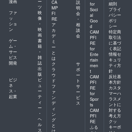
漫画
ー
CA
説
細則
for
ツ
MP
明
プライ
Soci
ファ
映
FI
会
バシー
al
ッ
像
RE
・
ポリ
Goo
ショ
・
ア
相
シー
d
ン
映
カ
談
特定商
CAM
画
デ
会
取引法
PFI
ゲー
書
ミ
に基づ
RE
ム・
籍
ー
く表記
for
サー
・
と
情報セ
Ente
ビス
雑
は
キュリ
rtain
開発
誌
ク
サ
ティ方
men
出
ラ
ポ
針
t
版
ウ
ー
反社基
CAM
ビジ
ビ
ド
ト
本方針
PFI
ネ
ュ
フ
サ
カスタ
RE
ス・
ー
ァ
ー
マーハ
for
起業
テ
ン
ビ
ラスメ
Spor
ィ
デ
ス
ントに
ts
ー
ィ
対する
CAM
・
ン
考え方
PFI
ヘ
グ
クッ
RE
ル
と
キーポ
ふる
ス
は