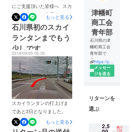
にご支援頂いた皆様へ スカ
津幡町
イランタンのご支援ありが
もっと見る
商工会
とうございました。 非常に
石川県初のスカイ
青年部
多くの方に天候の悪い中ご
ランタンまでもう
参加頂き、石川県内初にな
石川県の津
少しです
幡町商工会
る「スカイランタン」を行
2018/09/05 06:39
青年部で
うことができました。 奇跡
す。
https://peraichi.com/landing_pages/view/akareet1300
的にスカイランタンのリ
僕たちは津
メッセー
リース前後の時間は雨も上
幡町内の事
ジを送る
業所の経営
がり、風もなく、最高の瞬
者等の45 歳
間を皆様と共有できたこと
以下の集ま
を非常に嬉しく思います。
リターンを
りで、町を
スカイランタンの打上げま
これも皆様方のご支援とご
盛り上げる
選ぶ
であと3日となりました。
ためにさま
愛顧によるものと、心から
ざまなイベ
私達は皆さんにイベントを
感謝いたしております。 ま
もっと見る
ント等の活
2,5
楽しんでいただくための最
残り
た、予想外の来場者数によ
リターン品の送付
00
動を⾏って
150
円