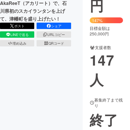
円
AkaReeT（アカリート）で、石
川県初のスカイランタンを上げ
まちづくり・地域活性化
て、津幡町を盛り上げたい！
147%
ポスト
シェア
目標金額は
CAMPFIRE for Social Good
CAMPFIRE Creation
250,000円
LINEで送る
URLコピー
CAMPFIREふるさと納税
machi-ya
コミュニティ
埋め込み
QRコード
支援者数
147
人
募集終了まで残
り
終了