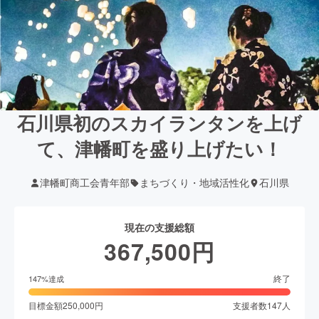
石川県初のスカイランタンを上げ
て、津幡町を盛り上げたい！
津幡町商工会青年部
まちづくり・地域活性化
石川県
現在の支援総額
367,500
円
終了
147
%達成
目標金額
250,000
円
支援者数
147
人