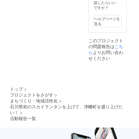
さい。 前売りはクラウド
羅山開山1300年
談したらいい
入します。 信号で誘導員が
なってしまいますので、
ですか？
ファンディングで支援頂い
曲がって入らないように誘
せっかく手に入れた権利を
た場合のVIP駐車場の駐車券
ヘルプページを
導しているかもしれません
手放さないよう早めの決済
見る
は付きませんのでご了承く
が優先駐車券をお持ちの方
完了をお願いします。
ださい。 チケットが準備で
はそのまま信号を曲がって
このプロジェクト
きるまでしばらくお待ち下
の問題報告は
こち
進入してください。 【金沢
さい。
ら
よりお問い合わ
方面から】 【富山方面か
せください
ら】 今のところ天気予報で
はあまり天気が良くない可
能性があります。雨天時は9
トップ
>
日に延期予定になっていま
プロジェクトをさがす
>
す。 8日の11時にHPにて開
まちづくり・地域活性化
>
石川県初のスカイランタンを上げて、津幡町を盛り上げた
催の有無を発表します。 当
い！
>
日はHPを確認の上来場くだ
活動報告一覧
さい。 【AkaReeT/アカ
リート/くりから山開山1300