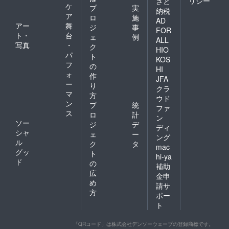
リシー
さと
ケ
プ
実
納税
ア
ロ
施
AD
アー
舞
ジ
事
FOR
ト・
台
ェ
例
ALL
写真
・
ク
HIO
パ
ト
KOS
フ
の
HI
ォ
作
JFA
ー
り
クラ
マ
方
ウド
ン
プ
統
ファ
ス
ロ
計
ン
ソー
ジ
デ
ディ
シャ
ェ
ー
ング
ル
ク
タ
mac
グッ
ト
hi-ya
ド
の
補助
広
金申
め
請サ
方
ポー
ト
「QRコード」は株式会社デンソーウェーブの登録商標です。