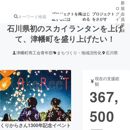
新
ロ
規
グ
会
プロジェクトを掲
はじ
プロジェクト
/
載するには
める
をさがす
イ
員
ン
登
石川県初のスカイランタンを上げ
録
て、津幡町を盛り上げたい！
人気のプロ
注目のリ
注目の新着プロ
募集終了が近いプ
もうすぐ公開
津幡町商工会青年部
まちづくり・地域活性化
石川県
ジェクト
ターン
ジェクト
ロジェクト
されます
アート・写真
音楽
現在の支援総
額
367,
テクノロジー・ガジェット
ゲーム・サ
500
映像・映画
書籍・雑誌
くりからさん1300年記念イベント
ビジネス・起業
チャレンジ