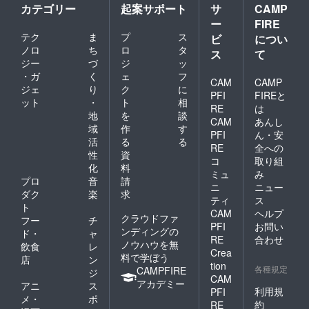
カテゴリー
起案サポート
サ
CAMP
ー
FIRE
テク
ま
プ
ス
ビ
につい
ノロ
ち
ロ
タ
ス
て
ジー
づ
ジ
ッ
・ガ
く
ェ
フ
CAM
CAMP
ジェ
り
ク
に
PFI
FIREと
ット
・
ト
相
RE
は
地
を
談
CAM
あんし
域
作
す
PFI
ん・安
活
る
る
RE
全への
性
資
コ
取り組
化
料
ミュ
み
プロ
音
請
ニ
ニュー
ダク
楽
求
ティ
ス
ト
CAM
ヘルプ
クラウドファ
フー
チ
PFI
お問い
ンディングの
ド・
ャ
RE
合わせ
ノウハウを無
飲食
レ
Crea
料で学ぼう
店
ン
tion
各種規定
CAMPFIRE
ジ
CAM
アカデミー
アニ
ス
利用規
PFI
メ・
ポ
約
RE