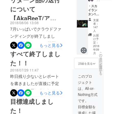
終準備にかかっておりま
います。こ
り会場に入れなかった方に
・スカ
について
す。 スカイランタンについ
の組織力で
イラン
は大変申し訳ありませんで
タン1個
今回更に新
【AkaReeT/アカ
ては私達が考えていた以上
（当日
した。 不慣れなことで不行
支援
しいイベン
手渡
2018/08/06 13:08
者：
に反響が多く、前売りチ
リート】
き届きの点が多々ございま
し） ・
トに挑戦し
147
7月いっぱいでクラウドファ
会場か
人
ケットも完売しました。そ
ます。
したこと心よりお詫び申し
ら最も
ンディングが終了しまし
お届
れによりスカイランタンの
近い駐
け予
上げます。 イベント終了
た。 支援いただいた皆様に
車場1台
定：
もっと見る
打ち上げの数は当初の予定
2018
分
後の回想です。
ご支援いただきまして、結
年09
すべて終了しまし
より更に追加して500個以上
こ
月
https://www.facebook.com/ts
の
果は予定数量すべて売り切
リ
タ
となる予定です。 そのため
た！！
ー
ubatadaisuki/posts/2304202
ン
詳細を見る
れた形です。 ありがとうご
を
来場者数も多く駐車場が混
選
759608005 動画もありま
択
2018/07/29 11:47
ざいました。 現在、リター
す
る
み合うことが予想されま
昨日残り少ないとレポート
す。
このプロ
ン品である引き換えチケッ
す。 今回のレポートは優先
ジェクト
を書きましたが直後に予定
https://www.youtube.com/wa
トの郵送準備を行っていま
は、All-or-
駐車場についての説明です
分すべて終了しました！！
tch?v=5j4Gq_XtzkQ
もっと見る
す。しばらくお待ち下さ
Nothing方式
ので一読の上来場お願いし
支援頂いた皆様ありがとう
AkaReeTは今回初めてのイ
目標達成しまし
い。 準備が整いましたらこ
です。
ます。 チケットと共に優先
ございます。 8月中旬頃に
ベントでした。 来年以降の
目標金額を
ちらのレポートからご連絡
た！
駐車券を郵送いたしまし
は引換券等を郵送させてい
イベントの開催は現在白紙
達成した場