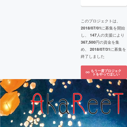
このプロジェクトは、
2018/07/01
に募集を開始
し、
147
人の支援により
367,500
円の資金を集
め、
2018/07/31
に募集を
終了しました
もう一度プロジェク
トをやってほしい