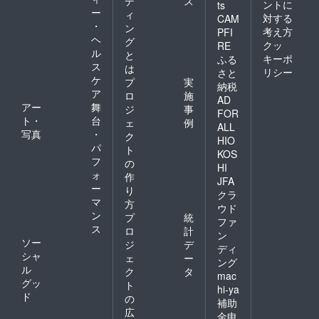
デ
ス
ントに
ts
ー
ィ
対する
CAM
・
ン
考え方
PFI
ヘ
グ
クッ
RE
ル
と
キーポ
ふる
ス
は
リシー
さと
ケ
プ
実
納税
ア
ロ
施
AD
アー
舞
ジ
事
FOR
ト・
台
ェ
例
ALL
写真
・
ク
HIO
パ
ト
KOS
フ
の
HI
ォ
作
JFA
ー
り
クラ
マ
方
ウド
ン
プ
統
ファ
ス
ロ
計
ン
ソー
ジ
デ
ディ
シャ
ェ
ー
ング
ル
ク
タ
mac
グッ
ト
hi-ya
ド
の
補助
広
金申