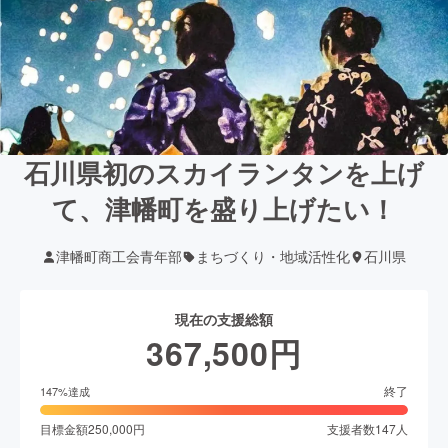
石川県初のスカイランタンを上げ
て、津幡町を盛り上げたい！
津幡町商工会青年部
まちづくり・地域活性化
石川県
現在の支援総額
367,500
円
終了
147
%達成
目標金額
250,000
円
支援者数
147
人