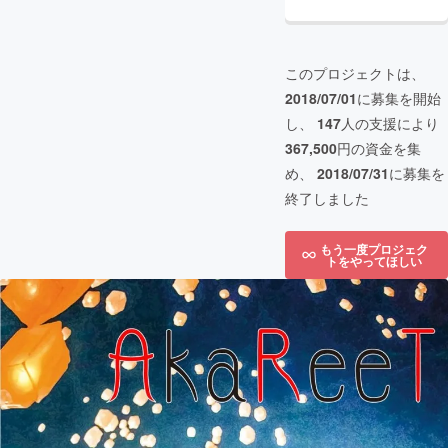
このプロジェクトは、
2018/07/01
に募集を開始
し、
147
人の支援により
367,500
円の資金を集
め、
2018/07/31
に募集を
終了しました
もう一度プロジェク
トをやってほしい