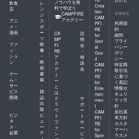
ノウハウを無
飲食
レ
Crea
料で学ぼう
店
ン
tion
各種規定
CAMPFIRE
ジ
CAM
アカデミー
アニ
ス
利用規
PFI
メ・
ポ
約
RE
漫画
ー
CA
説
細則
for
ツ
MP
明
プライ
Soci
ファ
映
FI
会
バシー
al
ッ
像
RE
・
ポリ
Goo
ショ
・
ア
相
シー
d
ン
映
カ
談
特定商
CAM
画
デ
会
取引法
PFI
ゲー
書
ミ
に基づ
RE
ム・
籍
ー
く表記
for
サー
・
と
情報セ
Ente
ビス
雑
は
キュリ
rtain
開発
誌
ク
サ
ティ方
men
出
ラ
ポ
針
t
版
ウ
ー
反社基
CAM
ビジ
ビ
ド
ト
本方針
PFI
ネ
ュ
フ
サ
カスタ
RE
ス・
ー
ァ
ー
マーハ
for
起業
テ
ン
ビ
ラスメ
Spor
ィ