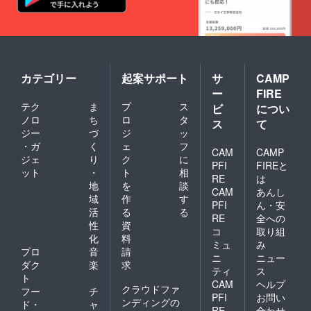
カテゴリー
起案サポート
サ
CAMP
ー
FIRE
テク
ま
プ
ス
ビ
につい
ノロ
ち
ロ
タ
ス
て
ジー
づ
ジ
ッ
・ガ
く
ェ
フ
CAM
CAMP
ジェ
り
ク
に
PFI
FIREと
ット
・
ト
相
RE
は
地
を
談
CAM
あんし
域
作
す
PFI
ん・安
活
る
る
RE
全への
性
資
コ
取り組
化
料
ミュ
み
プロ
音
請
ニ
ニュー
ダク
楽
求
ティ
ス
ト
CAM
ヘルプ
クラウドファ
フー
チ
PFI
お問い
ンディングの
ド・
ャ
RE
合わせ