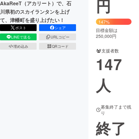
円
AkaReeT（アカリート）で、石
川県初のスカイランタンを上げ
まちづくり・地域活性化
て、津幡町を盛り上げたい！
147%
ポスト
シェア
目標金額は
CAMPFIRE for Social Good
CAMPFIRE Creation
250,000円
LINEで送る
URLコピー
CAMPFIREふるさと納税
machi-ya
コミュニティ
埋め込み
QRコード
支援者数
147
人
募集終了まで残
り
終了