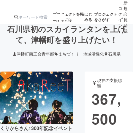
新
ロ
規
グ
会
プロジェクトを掲
はじ
プロジェクト
/
載するには
める
をさがす
イ
員
ン
登
石川県初のスカイランタンを上げ
録
て、津幡町を盛り上げたい！
人気のプロ
注目のリ
注目の新着プロ
募集終了が近いプ
もうすぐ公開
津幡町商工会青年部
まちづくり・地域活性化
石川県
ジェクト
ターン
ジェクト
ロジェクト
されます
アート・写真
音楽
現在の支援総
額
367,
テクノロジー・ガジェット
ゲーム・サ
500
映像・映画
書籍・雑誌
くりからさん1300年記念イベント
ビジネス・起業
チャレンジ