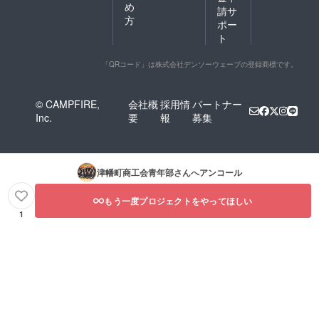
め
請サ
方
ポー
ト
「QRコード」は株式会社デンソーウェーブの登録商標です。
© CAMPFIRE,
会社概
採用情
パートナー
Inc.
要
報
募集
津幡町商工会青年部
さんへアンコール
もう一度プロジェクトをやってほしい
1